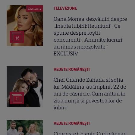
TELEVIZIUNE
Exclusiv
Oana Monea, dezvăluiri despre
„Insula Iubirii: Reuniuni”. Ce
spune despre foștii
16
concurenți: „Anumite lucruri
au rămas nerezolvate”
EXCLUSIV
VEDETE ROMÂNEŞTI
Chef Orlando Zaharia și soția
lui, Mădălina, au împlinit 22 de
ani de căsnicie. Cum arătau în
11
ziua nunții și povestea lor de
iubire
VEDETE ROMÂNEŞTI
Cine este Cosmin Curticăpean,