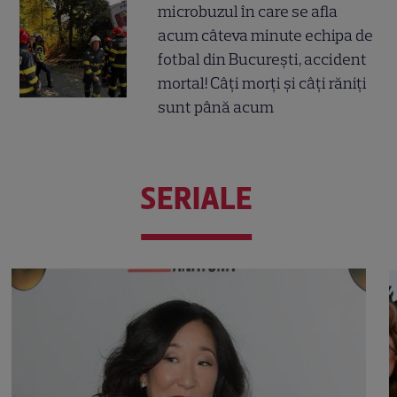
microbuzul în care se afla
acum câteva minute echipa de
fotbal din București, accident
mortal! Câți morți și câți răniți
sunt până acum
SERIALE