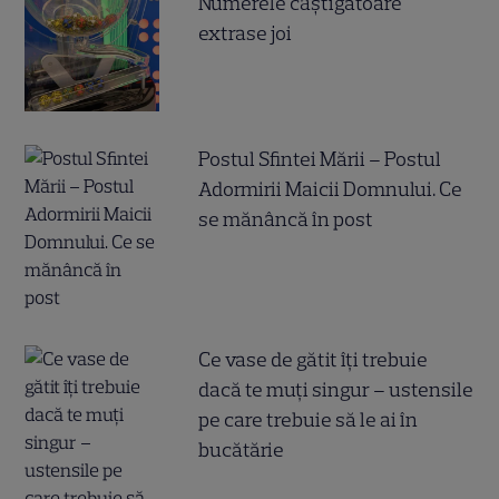
Numerele câştigătoare
extrase joi
Postul Sfintei Mării – Postul
Adormirii Maicii Domnului. Ce
se mănâncă în post
Ce vase de gătit îți trebuie
dacă te muți singur – ustensile
pe care trebuie să le ai în
bucătărie