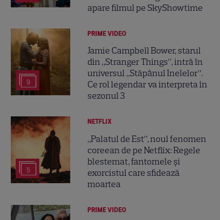
apare filmul pe SkyShowtime
PRIME VIDEO
Jamie Campbell Bower, starul
din „Stranger Things”, intră în
universul „Stăpânul Inelelor”.
9
Ce rol legendar va interpreta în
sezonul 3
NETFLIX
„Palatul de Est”, noul fenomen
coreean de pe Netflix: Regele
blestemat, fantomele și
5
exorcistul care sfidează
moartea
PRIME VIDEO