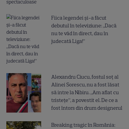
Fiica legendei și-a făcut
debutul în televiziune: „Dacă
nu te văd în direct, dau în
judecată Liga!”
Alexandru Ciucu, fostul soț al
Alinei Sorescu, nu a fost lăsat
să intre la Nibiru. „Am aflat cu
tristețe”, a povestit el. De ce a
fost întors din drum designerul
Breaking tragic în România: