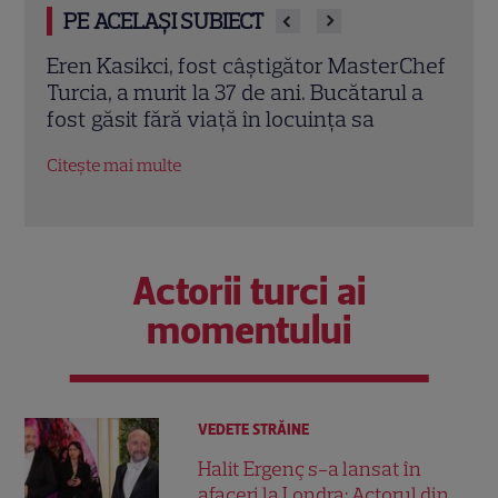
PE ACELAȘI SUBIECT
rChef
Trei cupluri revin la „Insula Iubirii –
Chel
l a
Reuniuni”. Ce se întâmplă când se
de A
întâlnesc din nou cu Radu Vâlcan
ches
Citește mai multe
Citeș
Actorii turci ai
momentului
VEDETE STRĂINE
Halit Ergenç s-a lansat în
afaceri la Londra: Actorul din