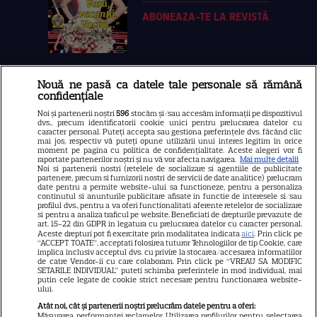
ABONEAZA-TE LA REVISTĂ
Nouă ne pasă ca datele tale personale să rămână
Libertatea
confidențiale
Libertatea pentru femei
Noi și partenerii noștri
596
stocăm și/sau accesăm informații pe dispozitivul
dvs., precum identificatorii cookie unici pentru prelucrarea datelor cu
GSP
caracter personal. Puteți accepta sau gestiona preferințele dvs. făcând clic
mai jos, respectiv vă puteți opune utilizării unui interes legitim în orice
Știri mondene
moment pe pagina cu politica de confidențialitate. Aceste alegeri vor fi
raportate partenerilor noștri și nu vă vor afecta navigarea.
Mai multe detalii
Noi si partenerii nostri (retelele de socializare si agentiile de publicitate
Avantaje
partenere, precum si furnizorii nostri de servicii de date analitice) prelucram
date pentru a permite website-ului sa functioneze, pentru a personaliza
Elle
continutul si anunturile publicitare afisate in functie de interesele si/sau
profilul dvs., pentru a va oferi functionalitati aferente retelelor de socializare
Unica
si pentru a analiza traficul pe website. Beneficiati de drepturile prevazute de
art. 15-22 din GDPR in legatura cu prelucrarea datelor cu caracter personal.
Retete practice
Aceste drepturi pot fi exercitate prin modalitatea indicata
aici
. Prin click pe
“ACCEPT TOATE”, acceptati folosirea tuturor Tehnologiilor de tip Cookie, care
implica inclusiv acceptul dvs. cu privire la stocarea/accesarea informatiilor
de catre Vendor-ii cu care colaboram. Prin click pe “VREAU SA MODIFIC
SETARILE INDIVIDUAL” puteti schimba preferintele in mod individual, mai
URMĂREȘTE-NE PE
putin cele legate de cookie strict necesare pentru functionarea website-
ului.
Atât noi, cât și partenerii noștri prelucrăm datele pentru a oferi:
Măsurarea performanței reclamelor. Utilizarea profilurilor pentru selectarea