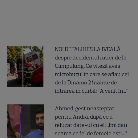
NOI DETALII IES LA IVEALĂ
despre accidentul rutier de la
Câmpulung. Ce viteză avea
microbuzul în care se aflau cei
de la Dinamo 2 înainte de
intrarea în curbă: "A venit în..."
Ahmed, gest neașteptat
pentru Andra, după ce a
refuzat date-ul cu el: „Îmi dau
seama ce fel de femeie ești...”