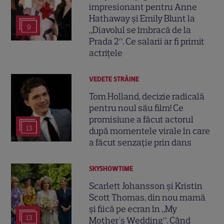
impresionant pentru Anne
Hathaway și Emily Blunt la
9
„Diavolul se îmbracă de la
Prada 2”. Ce salarii ar fi primit
actrițele
VEDETE STRĂINE
Tom Holland, decizie radicală
pentru noul său film! Ce
promisiune a făcut actorul
13
după momentele virale în care
a făcut senzație prin dans
SKYSHOWTIME
Scarlett Johansson și Kristin
Scott Thomas, din nou mamă
și fiică pe ecran în „My
13
Mother's Wedding”. Când