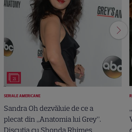
21
SERIALE AMERICANE
R
Sandra Oh dezvăluie de ce a
plecat din „Anatomia lui Grey”.
Discuția cu Shonda Rhimes