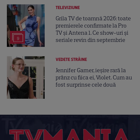
TELEVIZIUNE
Grila TV de toamnă 2026: toate
premierele confirmate la Pro
TV și Antena 1. Ce show-uri și
9
seriale revin din septembrie
VEDETE STRĂINE
Jennifer Garner, ieșire rară la
prânz cu fiica ei, Violet. Cum au
fost surprinse cele două