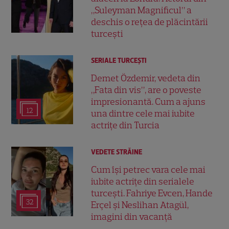
„Suleyman Magnificul” a
deschis o rețea de plăcintării
turcești
SERIALE TURCEŞTI
Demet Özdemir, vedeta din
„Fata din vis”, are o poveste
impresionantă. Cum a ajuns
12
una dintre cele mai iubite
actrițe din Turcia
VEDETE STRĂINE
Cum își petrec vara cele mai
iubite actrițe din serialele
turcești. Fahriye Evcen, Hande
32
Erçel și Neslihan Atagül,
imagini din vacanță