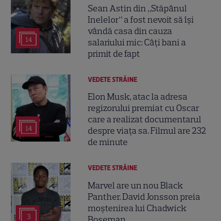
Sean Astin din „Stăpânul
Inelelor” a fost nevoit să își
vândă casa din cauza
14
salariului mic: Câți bani a
primit de fapt
VEDETE STRĂINE
Elon Musk, atac la adresa
regizorului premiat cu Oscar
care a realizat documentarul
14
despre viața sa. Filmul are 232
de minute
VEDETE STRĂINE
Marvel are un nou Black
Panther. David Jonsson preia
moștenirea lui Chadwick
3
Boseman