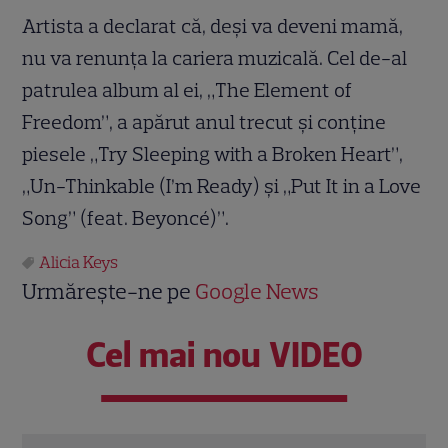
Artista a declarat că, deşi va deveni mamă,
nu va renunţa la cariera muzicală. Cel de-al
patrulea album al ei, „The Element of
Freedom”, a apărut anul trecut şi conţine
piesele „Try Sleeping with a Broken Heart”,
„Un-Thinkable (I’m Ready) şi „Put It in a Love
Song” (feat. Beyoncé)”.
Alicia Keys
Urmărește-ne pe
Google News
Cel mai nou VIDEO