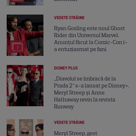
VEDETE STRĂINE
Ryan Gosling este noul Ghost
Rider din Universul Marvel.
Anunțul făcut la Comic-Con i-
7
a entuziasmat pe fani
DISNEY PLUS
„Diavolul se îmbracă de la
Prada 2” s-a lansat pe Disney+.
Meryl Streep și Anne
Hathaway revin la revista
Runway
VEDETE STRĂINE
Meryl Streep, gest