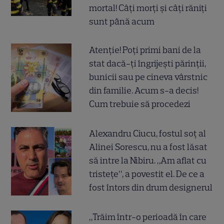
mortal! Câți morți și câți răniți
sunt până acum
Atenție! Poți primi bani de la
stat dacă-ți îngrijești părinții,
bunicii sau pe cineva vârstnic
din familie. Acum s-a decis!
Cum trebuie să procedezi
Alexandru Ciucu, fostul soț al
Alinei Sorescu, nu a fost lăsat
să intre la Nibiru. „Am aflat cu
tristețe”, a povestit el. De ce a
fost întors din drum designerul
„Trăim într-o perioadă în care