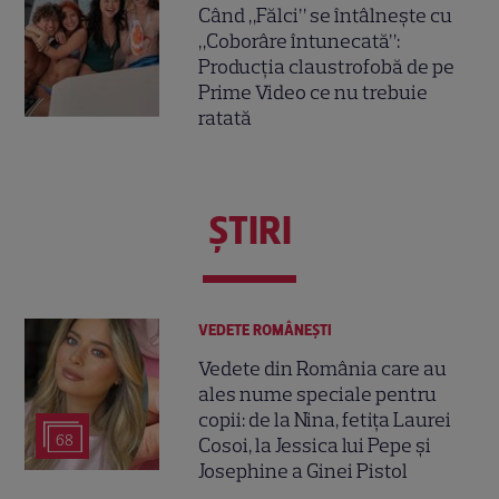
Când „Fălci” se întâlnește cu
„Coborâre întunecată”:
Producția claustrofobă de pe
Prime Video ce nu trebuie
ratată
ŞTIRI
VEDETE ROMÂNEŞTI
Vedete din România care au
ales nume speciale pentru
copii: de la Nina, fetița Laurei
68
Cosoi, la Jessica lui Pepe și
Josephine a Ginei Pistol