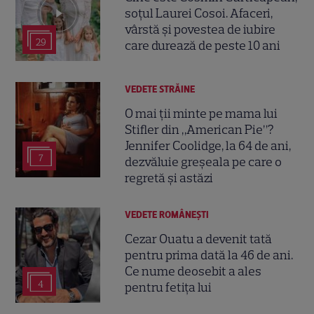
soțul Laurei Cosoi. Afaceri,
vârstă și povestea de iubire
29
care durează de peste 10 ani
VEDETE STRĂINE
O mai ții minte pe mama lui
Stifler din „American Pie”?
Jennifer Coolidge, la 64 de ani,
7
dezvăluie greșeala pe care o
regretă și astăzi
VEDETE ROMÂNEŞTI
Cezar Ouatu a devenit tată
pentru prima dată la 46 de ani.
Ce nume deosebit a ales
4
pentru fetița lui