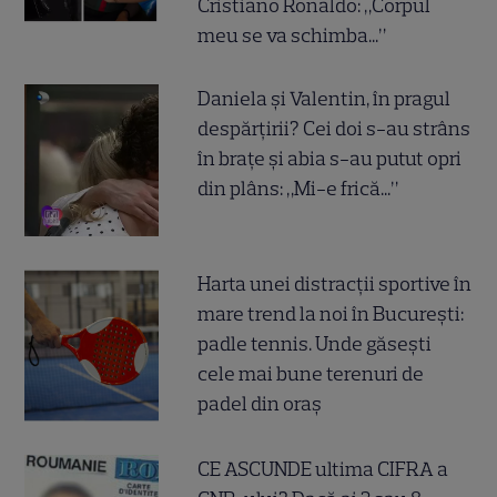
Cristiano Ronaldo: „Corpul
meu se va schimba...”
Daniela și Valentin, în pragul
despărțirii? Cei doi s-au strâns
în brațe și abia s-au putut opri
din plâns: „Mi-e frică...”
Harta unei distracții sportive în
mare trend la noi în București:
padle tennis. Unde găsești
cele mai bune terenuri de
padel din oraș
CE ASCUNDE ultima CIFRA a