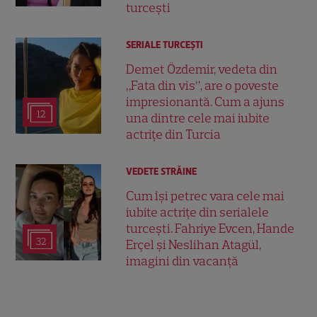
turcești
SERIALE TURCEŞTI
Demet Özdemir, vedeta din
„Fata din vis”, are o poveste
impresionantă. Cum a ajuns
12
una dintre cele mai iubite
actrițe din Turcia
VEDETE STRĂINE
Cum își petrec vara cele mai
iubite actrițe din serialele
turcești. Fahriye Evcen, Hande
32
Erçel și Neslihan Atagül,
imagini din vacanță