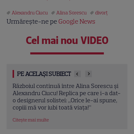
Alexandru Ciucu
Alina Sorescu
divorţ
Urmărește-ne pe
Google News
Cel mai nou VIDEO
PE ACELAȘI SUBIECT
u și
Alina Sorescu, dezvăluiri despre relația
İrem
 dat-
cu Alexandru Ciucu la un an și jumătate
divo
une,
de la divorț: „Nu aș vrea să mai discut”
dur 
Citește mai multe
Citeș