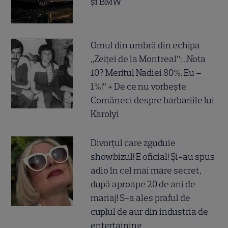
și BMW
Omul din umbră din echipa
„Zeiței de la Montreal”: „Nota
10? Meritul Nadiei 80%. Eu –
1%!” + De ce nu vorbește
Comăneci despre barbariile lui
Karolyi
Divorțul care zguduie
showbizul! E oficial! Și-au spus
adio în cel mai mare secret,
după aproape 20 de ani de
mariaj! S-a ales praful de
cuplul de aur din industria de
entertaining