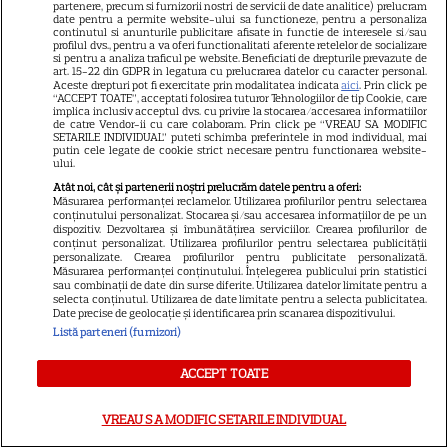
partenere, precum si furnizorii nostri de servicii de date analitice) prelucram
Inelelor” a fost nevoit să își
date pentru a permite website-ului sa functioneze, pentru a personaliza
continutul si anunturile publicitare afisate in functie de interesele si/sau
vândă casa din cauza
profilul dvs., pentru a va oferi functionalitati aferente retelelor de socializare
14
si pentru a analiza traficul pe website. Beneficiati de drepturile prevazute de
salariului mic: Câți bani a
art. 15-22 din GDPR in legatura cu prelucrarea datelor cu caracter personal.
primit de fapt
Aceste drepturi pot fi exercitate prin modalitatea indicata
aici
. Prin click pe
“ACCEPT TOATE”, acceptati folosirea tuturor Tehnologiilor de tip Cookie, care
implica inclusiv acceptul dvs. cu privire la stocarea/accesarea informatiilor
de catre Vendor-ii cu care colaboram. Prin click pe “VREAU SA MODIFIC
SETARILE INDIVIDUAL” puteti schimba preferintele in mod individual, mai
VEDETE STRĂINE
putin cele legate de cookie strict necesare pentru functionarea website-
ului.
Elon Musk, atac la adresa
Atât noi, cât și partenerii noștri prelucrăm datele pentru a oferi:
regizorului premiat cu Oscar
Măsurarea performanței reclamelor. Utilizarea profilurilor pentru selectarea
conținutului personalizat. Stocarea și/sau accesarea informațiilor de pe un
care a realizat documentarul
dispozitiv. Dezvoltarea și îmbunătățirea serviciilor. Crearea profilurilor de
14
despre viața sa. Filmul are 232
conținut personalizat. Utilizarea profilurilor pentru selectarea publicității
personalizate. Crearea profilurilor pentru publicitate personalizată.
de minute
Măsurarea performanței conținutului. Înțelegerea publicului prin statistici
sau combinații de date din surse diferite. Utilizarea datelor limitate pentru a
selecta conținutul. Utilizarea de date limitate pentru a selecta publicitatea.
Date precise de geolocație și identificarea prin scanarea dispozitivului.
VEDETE STRĂINE
Listă parteneri (furnizori)
Marvel are un nou Black
Panther. David Jonsson preia
ACCEPT TOATE
moștenirea lui Chadwick
3
Boseman
VREAU SA MODIFIC SETARILE INDIVIDUAL