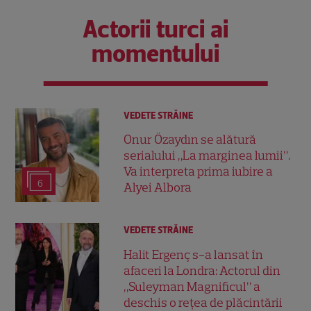
Actorii turci ai
momentului
VEDETE STRĂINE
Onur Özaydın se alătură
serialului „La marginea lumii”.
Va interpreta prima iubire a
6
Alyei Albora
VEDETE STRĂINE
Halit Ergenç s-a lansat în
afaceri la Londra: Actorul din
„Suleyman Magnificul” a
deschis o rețea de plăcintării