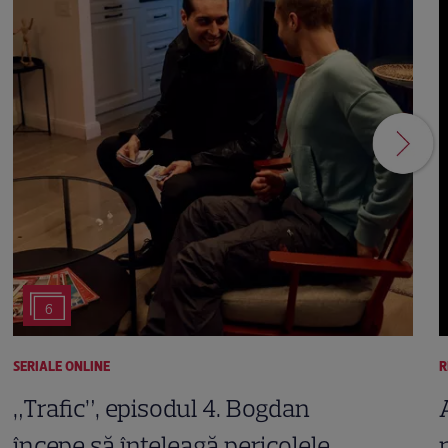
6
SERIALE ONLINE
R
„Trafic”, episodul 4. Bogdan
începe să înțeleagă pericolele