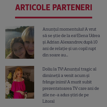
ARTICOLE PARTENERI
Anunțul momentului! A vrut
să se știe de la ea! Elena Udrea
și Adrian Alexandrov, după 10
ani de relație și un copil rupt
din soare au...
Doliu la TV! Anunțul tragic al
dimineții a venit acum și
frânge inimi! A murit subit
prezentatoarea TV care ani de
zile ne-a adus știri de pe
Litoral