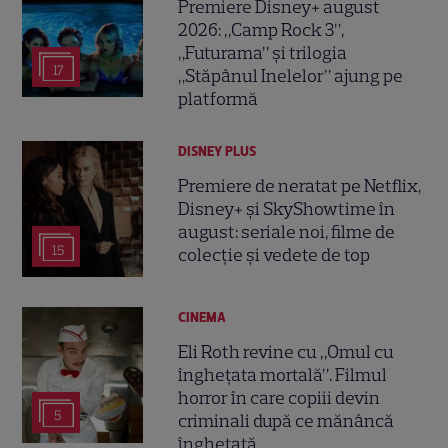
Premiere Disney+ august
2026: „Camp Rock 3”,
„Futurama” și trilogia
17
„Stăpânul Inelelor” ajung pe
platformă
DISNEY PLUS
Premiere de neratat pe Netflix,
Disney+ și SkyShowtime în
august: seriale noi, filme de
15
colecție și vedete de top
CINEMA
Eli Roth revine cu „Omul cu
înghețata mortală”. Filmul
horror în care copiii devin
5
criminali după ce mănâncă
înghețată