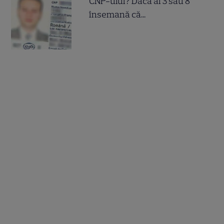
CNP-ului? Dacă ai 3 sau 8
însemană că...