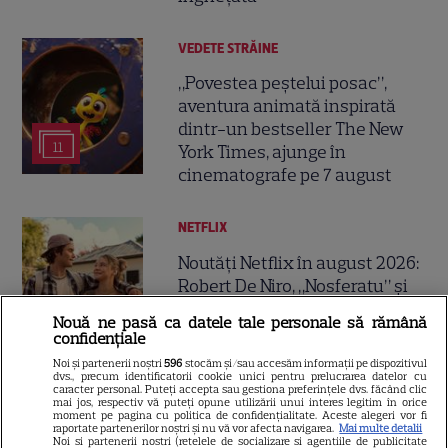
VEDETE STRĂINE
„Povestea peștelui posac”,
aventura animată inspirată
dintr-un bestseller The New
11
York Times, ajunge în
cinematografe pe 7 august
NETFLIX
Noutăți Netflix în august 2026:
Robert De Niro, „Nosferatu” și
noile sezoane din „Outer
Nouă ne pasă ca datele tale personale să rămână
16
Banks” și „Un veac de
confidențiale
singurătate”
Noi și partenerii noștri
596
stocăm și/sau accesăm informații pe dispozitivul
dvs., precum identificatorii cookie unici pentru prelucrarea datelor cu
caracter personal. Puteți accepta sau gestiona preferințele dvs. făcând clic
mai jos, respectiv vă puteți opune utilizării unui interes legitim în orice
VEDETE STRĂINE
moment pe pagina cu politica de confidențialitate. Aceste alegeri vor fi
raportate partenerilor noștri și nu vă vor afecta navigarea.
Mai multe detalii
Sean Astin din „Stăpânul
Noi si partenerii nostri (retelele de socializare si agentiile de publicitate