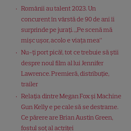
Românii au talent 2023. Un
concurent în vârstă de 90 de ani îi
surprinde pe jurați. „Pe scenă mă
mișc ușor, acolo e viața mea”
Nu-ți port pică!, tot ce trebuie să știi
despre noul film al lui Jennifer
Lawrence. Premieră, distribuție,
trailer
Relația dintre Megan Fox și Machine
Gun Kelly e pe cale să se destrame.
Ce părere are Brian Austin Green,
fostul soț al actriței