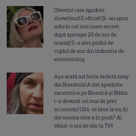
Divorțul care zguduie
showbizul! E oficial! Și-au spus
adio în cel mai mare secret,
după aproape 20 de ani de
mariaj! S-a ales praful de
cuplul de aur din industria de
entertaining
Așa arată azi fosta vedetă sexy
din România! A dat aparițiile
excentrice pe Biserică și Biblia
i-a devenit cel mai de preț
accesoriu! Uită-te bine la ea, îți
dai seama cine e în poză? Ai
văzut-o ani de zile la TV!!