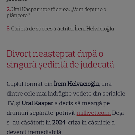
2
Ural Kaspar rupe tăcerea: „Vom depune o
plângere”
3
Cariera de succes a actriței İrem Helvacıoğlu
Divorț neașteptat după o
singură ședință de judecată
Cuplul format din
İrem Helvacıoğlu
, una
dintre cele mai îndrăgite vedete din serialele
TV, și
Ural Kaspar
a decis să meargă pe
drumuri separate, potrivit
milliyet.com.
Deși
s-au căsătorit în
2024
, criza în căsnicie a
devenit iremediabilă.