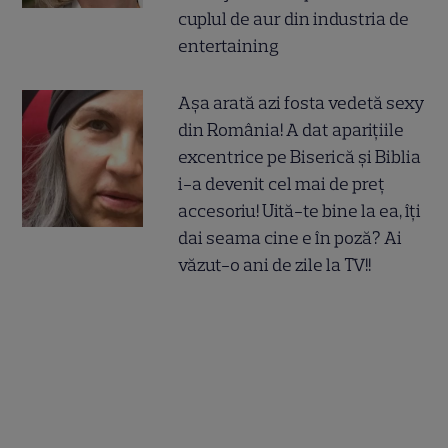
cuplul de aur din industria de
entertaining
Așa arată azi fosta vedetă sexy
din România! A dat aparițiile
excentrice pe Biserică și Biblia
i-a devenit cel mai de preț
accesoriu! Uită-te bine la ea, îți
dai seama cine e în poză? Ai
văzut-o ani de zile la TV!!