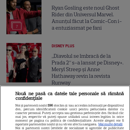
Ryan Gosling este noul Ghost
Rider din Universul Marvel.
Anunțul făcut la Comic-Con i-
7
a entuziasmat pe fani
DISNEY PLUS
„Diavolul se îmbracă de la
Prada 2” s-a lansat pe Disney+.
Meryl Streep și Anne
Hathaway revin la revista
Runway
Nouă ne pasă ca datele tale personale să rămână
confidențiale
VEDETE STRĂINE
Noi și partenerii noștri
596
stocăm și/sau accesăm informații pe dispozitivul
Meryl Streep, gest
dvs., precum identificatorii cookie unici pentru prelucrarea datelor cu
caracter personal. Puteți accepta sau gestiona preferințele dvs. făcând clic
impresionant pentru Anne
mai jos, respectiv vă puteți opune utilizării unui interes legitim în orice
Hathaway și Emily Blunt la
moment pe pagina cu politica de confidențialitate. Aceste alegeri vor fi
raportate partenerilor noștri și nu vă vor afecta navigarea.
Mai multe detalii
9
„Diavolul se îmbracă de la
Noi si partenerii nostri (retelele de socializare si agentiile de publicitate