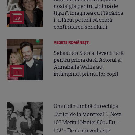
nostalgia pentru „Inimă de
țigan”. Imaginea cu Flăcărica
29
i-a făcut pe fani să ceară
continuarea serialului
VEDETE ROMÂNEŞTI
Sebastian Stan a devenit tată
pentru prima dată. Actorul și
Annabelle Wallis au
6
întâmpinat primul lor copil
Omul din umbră din echipa
„Zeiței de la Montreal”: „Nota
10? Meritul Nadiei 80%. Eu –
1%!” + De ce nu vorbește