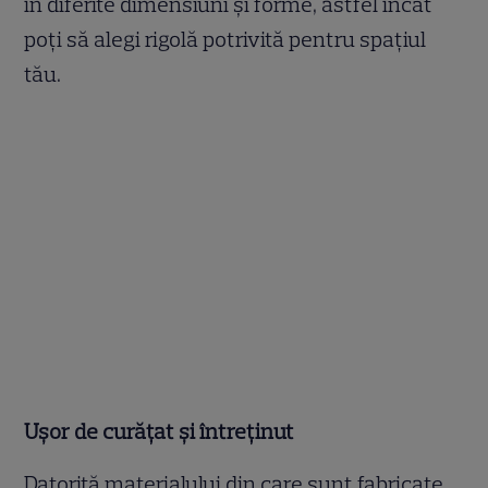
în diferite dimensiuni și forme, astfel încât
poți să alegi rigolă potrivită pentru spațiul
tău.
Ușor de curățat și întreținut
Datorită materialului din care sunt fabricate,