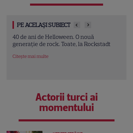
PE ACELAȘI SUBIECT
3 metode să obții un zâmbet de vedetă
Saba
dt
Rock
Citește mai multe
Citeș
Actorii turci ai
momentului