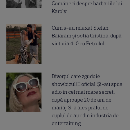
Comăneci despre barbariile lui
Karolyi
Cum s-au relaxat Ștefan
Baiaram și soția Cristina, după
victoria 4-0 cu Petrolul
Divorțul care zguduie
showbizul! E oficial! Și-au spus
adio în cel mai mare secret,
după aproape 20 de ani de
mariaj! S-a ales praful de
cuplul de aur din industria de
entertaining