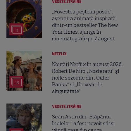
VEDETE STRĂINE
„Povestea peștelui posac”,
aventura animată inspirată
dintr-un bestseller The New
11
York Times, ajunge în
cinematografe pe 7 august
NETFLIX
Noutăți Netflix în august 2026:
Robert De Niro, „Nosferatu” și
noile sezoane din „Outer
16
Banks” și „Un veac de
singurătate”
VEDETE STRĂINE
Sean Astin din „Stăpânul
Inelelor” a fost nevoit să își
vândă casa din cauza