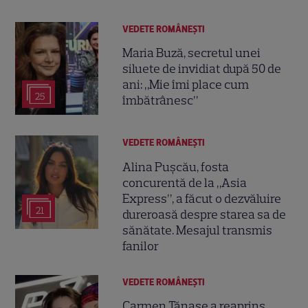
VEDETE ROMÂNEŞTI
Maria Buză, secretul unei
siluete de invidiat după 50 de
ani: „Mie îmi place cum
25
îmbătrânesc”
VEDETE ROMÂNEŞTI
Alina Pușcău, fosta
concurentă de la „Asia
Express”, a făcut o dezvăluire
21
dureroasă despre starea sa de
sănătate. Mesajul transmis
fanilor
VEDETE ROMÂNEŞTI
Carmen Tănase a reaprins