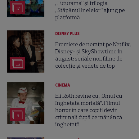
„Futurama” și trilogia
17
„Stăpânul Inelelor” ajung pe
platformă
DISNEY PLUS
Premiere de neratat pe Netflix,
Disney+ și SkyShowtime în
august: seriale noi, filme de
15
colecție și vedete de top
CINEMA
Eli Roth revine cu „Omul cu
înghețata mortală”. Filmul
horror în care copiii devin
5
criminali după ce mănâncă
înghețată