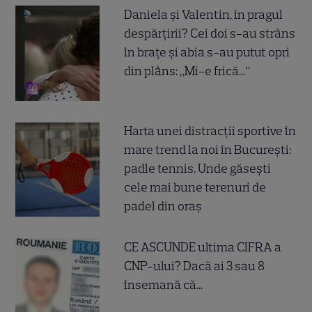
Daniela și Valentin, în pragul
despărțirii? Cei doi s-au strâns
în brațe și abia s-au putut opri
din plâns: „Mi-e frică...”
Harta unei distracții sportive în
mare trend la noi în București:
padle tennis. Unde găsești
cele mai bune terenuri de
padel din oraș
CE ASCUNDE ultima CIFRA a
CNP-ului? Dacă ai 3 sau 8
însemană că...