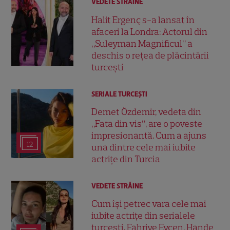
VEDETE STRĂINE
Halit Ergenç s-a lansat în
afaceri la Londra: Actorul din
„Suleyman Magnificul” a
deschis o rețea de plăcintării
turcești
SERIALE TURCEŞTI
Demet Özdemir, vedeta din
„Fata din vis”, are o poveste
impresionantă. Cum a ajuns
12
una dintre cele mai iubite
actrițe din Turcia
VEDETE STRĂINE
Cum își petrec vara cele mai
iubite actrițe din serialele
turcești. Fahriye Evcen, Hande