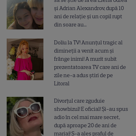
să se știe de la ea! Elena Udrea
și Adrian Alexandrov, după 10
ani de relație și un copil rupt
din soare au...
Doliu la TV! Anunțul tragic al
dimineții a venit acum și
frânge inimi! A murit subit
prezentatoarea TV care ani de
zile ne-a adus știri de pe
Litoral
Divorțul care zguduie
showbizul! E oficial! Și-au spus
adio în cel mai mare secret,
după aproape 20 de ani de
mariaj! S-a ales praful de