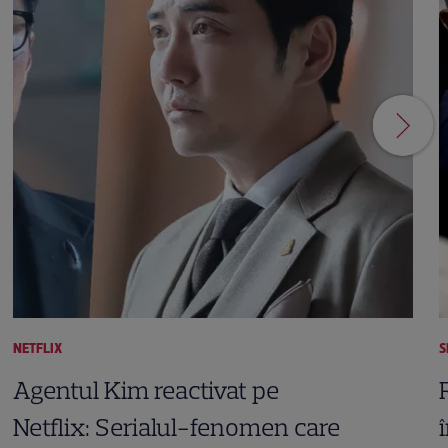
NETFLIX
S
Agentul Kim reactivat pe
Netflix: Serialul-fenomen care