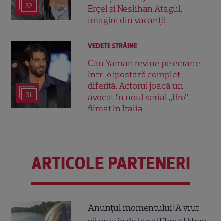
32
Erçel și Neslihan Atagül,
imagini din vacanță
VEDETE STRĂINE
Can Yaman revine pe ecrane
într-o ipostază complet
diferită. Actorul joacă un
31
avocat în noul serial „Bro”,
filmat în Italia
ARTICOLE PARTENERI
Anunțul momentului! A vrut