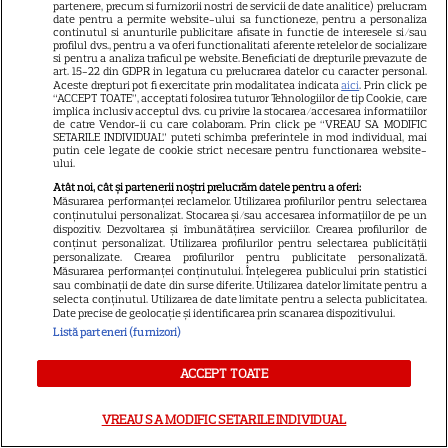
partenere, precum si furnizorii nostri de servicii de date analitice) prelucram
Prada 2”. Ce salarii ar fi primit
date pentru a permite website-ului sa functioneze, pentru a personaliza
continutul si anunturile publicitare afisate in functie de interesele si/sau
actrițele
profilul dvs., pentru a va oferi functionalitati aferente retelelor de socializare
si pentru a analiza traficul pe website. Beneficiati de drepturile prevazute de
art. 15-22 din GDPR in legatura cu prelucrarea datelor cu caracter personal.
Aceste drepturi pot fi exercitate prin modalitatea indicata
aici
. Prin click pe
“ACCEPT TOATE”, acceptati folosirea tuturor Tehnologiilor de tip Cookie, care
implica inclusiv acceptul dvs. cu privire la stocarea/accesarea informatiilor
de catre Vendor-ii cu care colaboram. Prin click pe “VREAU SA MODIFIC
ŞTIRI
SETARILE INDIVIDUAL” puteti schimba preferintele in mod individual, mai
putin cele legate de cookie strict necesare pentru functionarea website-
ului.
Atât noi, cât și partenerii noștri prelucrăm datele pentru a oferi:
Măsurarea performanței reclamelor. Utilizarea profilurilor pentru selectarea
conținutului personalizat. Stocarea și/sau accesarea informațiilor de pe un
RECOMANDĂRI
dispozitiv. Dezvoltarea și îmbunătățirea serviciilor. Crearea profilurilor de
conținut personalizat. Utilizarea profilurilor pentru selectarea publicității
personalizate. Crearea profilurilor pentru publicitate personalizată.
„Mireasa” revine cu sezonul 14.
Măsurarea performanței conținutului. Înțelegerea publicului prin statistici
Antena 1 a anunțat data
sau combinații de date din surse diferite. Utilizarea datelor limitate pentru a
selecta conținutul. Utilizarea de date limitate pentru a selecta publicitatea.
premierei și surprizele din
Date precise de geolocație și identificarea prin scanarea dispozitivului.
21
„Regatul inimii”
Listă parteneri (furnizori)
ACCEPT TOATE
RECOMANDĂRI
VREAU SA MODIFIC SETARILE INDIVIDUAL
„Poftiți pe la noi – Poftiți la