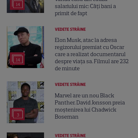
14
salariului mic: Câți bani a
primit de fapt
VEDETE STRĂINE
Elon Musk, atac la adresa
regizorului premiat cu Oscar
care a realizat documentarul
14
despre viața sa. Filmul are 232
de minute
VEDETE STRĂINE
Marvel are un nou Black
Panther. David Jonsson preia
moștenirea lui Chadwick
3
Boseman
VEDETE STRĂINE