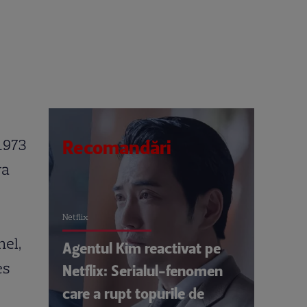
 1973
Recomandări
ra
Netflix
nel,
Agentul Kim reactivat pe
es
Netflix: Serialul-fenomen
care a rupt topurile de