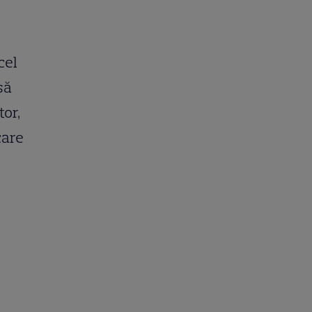
cel
să
tor,
care