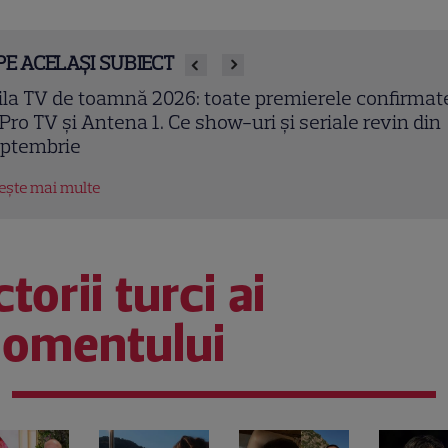
PE ACELAȘI SUBIECT
en Kasikci, fost câștigător MasterChef Turcia, a mu
 37 de ani. Bucătarul a fost găsit fără viață în locuin
tește mai multe
torii turci ai
omentului