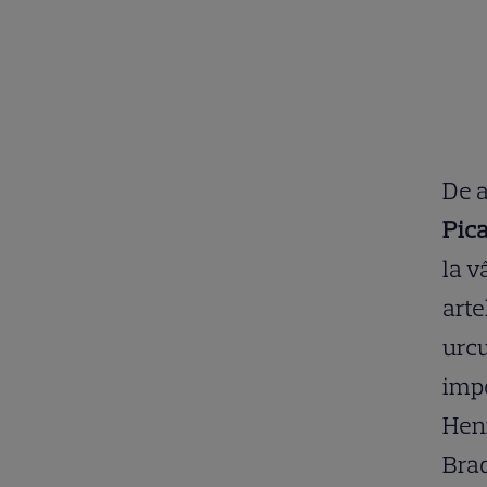
De a
Pic
la v
arte
urcu
impo
Henr
Braq