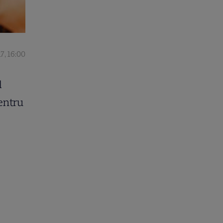
17, 16:00
l
entru