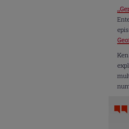
„Gen
Ente
epi
Geo
Ken 
expl
mult
numa