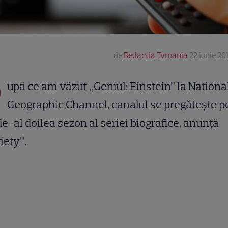
de
Redactia Tvmania
22 iunie 20
D
upă ce am văzut „Geniul: Einstein” la Nationa
Geographic Channel, canalul se pregătește p
de-al doilea sezon al seriei biografice, anunță
iety”.