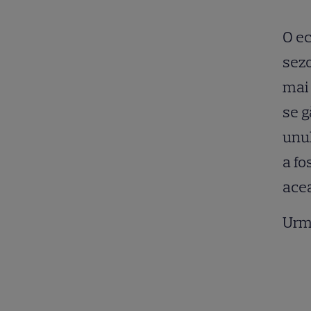
O ec
sezo
mai 
se g
unul
a fo
acea
Urm