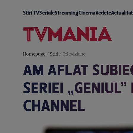
Știri TV
Seriale
Streaming
Cinema
Vedete
Actualita
Homepage
/
Știri
/
Televiziune
AM AFLAT SUBIE
SERIEI „GENIUL
CHANNEL