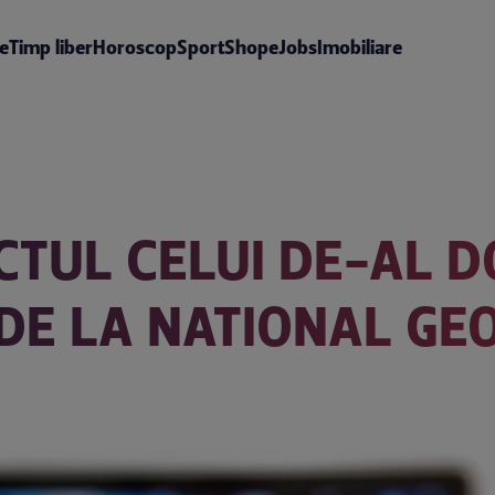
te
Timp liber
Horoscop
Sport
Shop
eJobs
Imobiliare
CTUL CELUI DE-AL D
” DE LA NATIONAL G