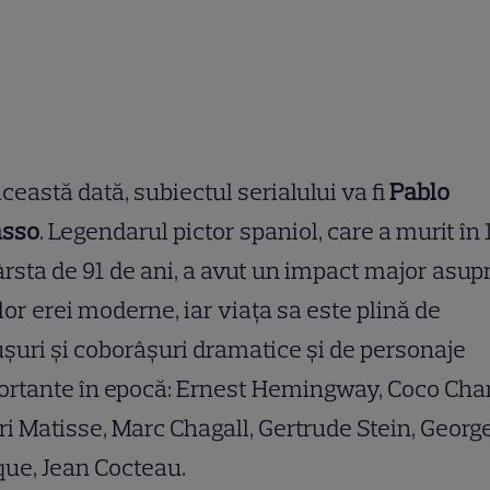
ceastă dată, subiectul serialului va fi
Pablo
asso
. Legendarul pictor spaniol, care a murit în
ârsta de 91 de ani, a avut un impact major asup
lor erei moderne, iar viața sa este plină de
șuri și coborâșuri dramatice și de personaje
rtante în epocă: Ernest Hemingway, Coco Cha
i Matisse, Marc Chagall, Gertrude Stein, Georg
ue, Jean Cocteau.