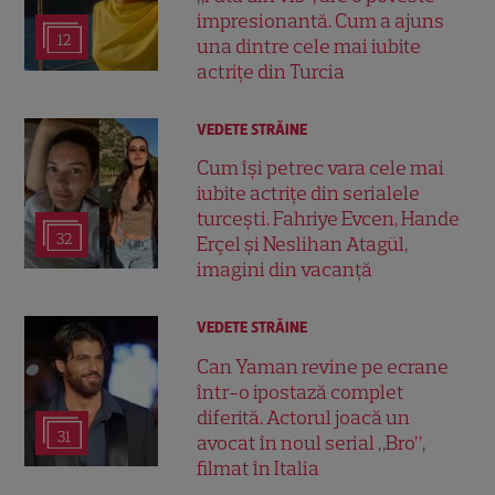
impresionantă. Cum a ajuns
12
una dintre cele mai iubite
actrițe din Turcia
VEDETE STRĂINE
Cum își petrec vara cele mai
iubite actrițe din serialele
turcești. Fahriye Evcen, Hande
32
Erçel și Neslihan Atagül,
imagini din vacanță
VEDETE STRĂINE
Can Yaman revine pe ecrane
într-o ipostază complet
diferită. Actorul joacă un
31
avocat în noul serial „Bro”,
filmat în Italia