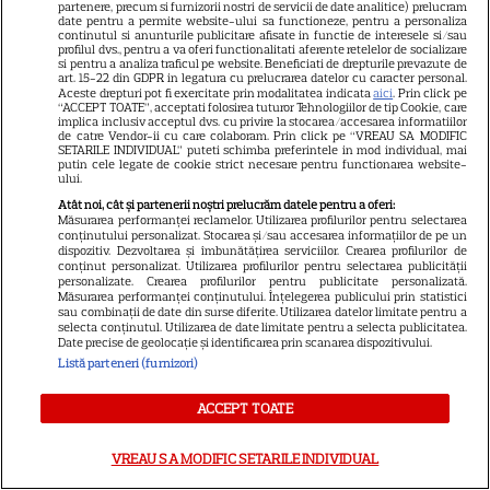
partenere, precum si furnizorii nostri de servicii de date analitice) prelucram
Marvel are un nou Black
date pentru a permite website-ului sa functioneze, pentru a personaliza
Panther. David Jonsson preia
continutul si anunturile publicitare afisate in functie de interesele si/sau
profilul dvs., pentru a va oferi functionalitati aferente retelelor de socializare
moștenirea lui Chadwick
si pentru a analiza traficul pe website. Beneficiati de drepturile prevazute de
art. 15-22 din GDPR in legatura cu prelucrarea datelor cu caracter personal.
3
Boseman
Aceste drepturi pot fi exercitate prin modalitatea indicata
aici
. Prin click pe
“ACCEPT TOATE”, acceptati folosirea tuturor Tehnologiilor de tip Cookie, care
implica inclusiv acceptul dvs. cu privire la stocarea/accesarea informatiilor
de catre Vendor-ii cu care colaboram. Prin click pe “VREAU SA MODIFIC
SETARILE INDIVIDUAL” puteti schimba preferintele in mod individual, mai
VEDETE STRĂINE
putin cele legate de cookie strict necesare pentru functionarea website-
ului.
Ryan Gosling este noul Ghost
Atât noi, cât și partenerii noștri prelucrăm datele pentru a oferi:
Rider din Universul Marvel.
Măsurarea performanței reclamelor. Utilizarea profilurilor pentru selectarea
conținutului personalizat. Stocarea și/sau accesarea informațiilor de pe un
Anunțul făcut la Comic-Con i-
dispozitiv. Dezvoltarea și îmbunătățirea serviciilor. Crearea profilurilor de
7
a entuziasmat pe fani
conținut personalizat. Utilizarea profilurilor pentru selectarea publicității
personalizate. Crearea profilurilor pentru publicitate personalizată.
Măsurarea performanței conținutului. Înțelegerea publicului prin statistici
sau combinații de date din surse diferite. Utilizarea datelor limitate pentru a
selecta conținutul. Utilizarea de date limitate pentru a selecta publicitatea.
DISNEY PLUS
Date precise de geolocație și identificarea prin scanarea dispozitivului.
Listă parteneri (furnizori)
„Diavolul se îmbracă de la
Prada 2” s-a lansat pe Disney+.
ACCEPT TOATE
Meryl Streep și Anne
Hathaway revin la revista
VREAU SA MODIFIC SETARILE INDIVIDUAL
Runway