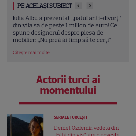
PE ACELAȘI SUBIECT
vorț”
Teo Trandafir, despre viața după ce fiica
Tora 
 Ce
ei, Maia, a plecat de acasă: „Legătura
Dram
dintre noi nu ne-o ia nimeni”
schi
”
Citește mai multe
Citeș
Actorii turci ai
momentului
SERIALE TURCEŞTI
Demet Özdemir, vedeta din
„Fata din vis”, are o poveste