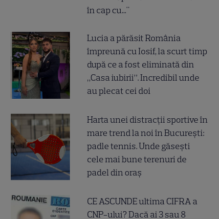
în cap cu..."
Lucia a părăsit România
împreună cu Iosif, la scurt timp
după ce a fost eliminată din
„Casa iubirii”. Incredibil unde
au plecat cei doi
Harta unei distracții sportive în
mare trend la noi în București:
padle tennis. Unde găsești
cele mai bune terenuri de
padel din oraș
CE ASCUNDE ultima CIFRA a
CNP-ului? Dacă ai 3 sau 8