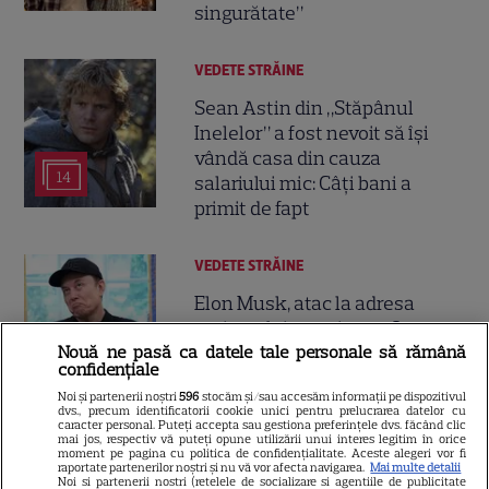
singurătate”
VEDETE STRĂINE
Sean Astin din „Stăpânul
Inelelor” a fost nevoit să își
vândă casa din cauza
14
salariului mic: Câți bani a
primit de fapt
VEDETE STRĂINE
Elon Musk, atac la adresa
regizorului premiat cu Oscar
Nouă ne pasă ca datele tale personale să rămână
care a realizat documentarul
confidențiale
14
despre viața sa. Filmul are 232
Noi și partenerii noștri
596
stocăm și/sau accesăm informații pe dispozitivul
de minute
dvs., precum identificatorii cookie unici pentru prelucrarea datelor cu
caracter personal. Puteți accepta sau gestiona preferințele dvs. făcând clic
mai jos, respectiv vă puteți opune utilizării unui interes legitim în orice
moment pe pagina cu politica de confidențialitate. Aceste alegeri vor fi
VEDETE STRĂINE
raportate partenerilor noștri și nu vă vor afecta navigarea.
Mai multe detalii
Noi si partenerii nostri (retelele de socializare si agentiile de publicitate