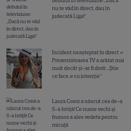
debutul în televiziune: „Dacă
nu te văd în direct, dau în
judecată Liga!”
Incident neașteptat în direct »
Prezentatoarea TV a arătat mai
mult decât și-ar fi dorit: „Știe
ce face, e cu intenție”
Laura Cosoi a născut cea de-a
5-a fetiță! Ce nume vechi și
frumos a ales vedeta pentru
micuță