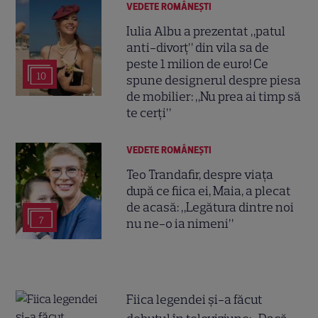
VEDETE ROMÂNEŞTI
Iulia Albu a prezentat „patul
anti-divorț” din vila sa de
peste 1 milion de euro! Ce
10
spune designerul despre piesa
de mobilier: „Nu prea ai timp să
te cerți”
VEDETE ROMÂNEŞTI
Teo Trandafir, despre viața
după ce fiica ei, Maia, a plecat
de acasă: „Legătura dintre noi
7
nu ne-o ia nimeni”
Fiica legendei și-a făcut