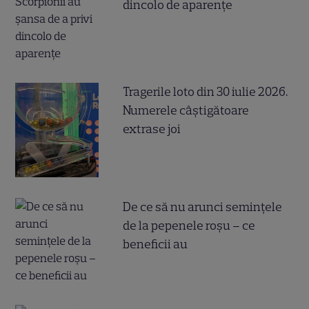
dincolo de aparențe
Tragerile loto din 30 iulie 2026.
Numerele câştigătoare
extrase joi
De ce să nu arunci semințele
de la pepenele roșu – ce
beneficii au