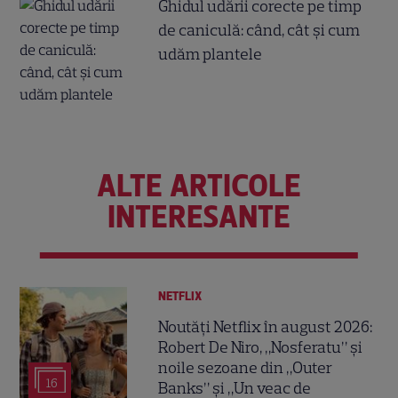
Ghidul udării corecte pe timp
de caniculă: când, cât şi cum
udăm plantele
ALTE ARTICOLE
INTERESANTE
NETFLIX
Noutăți Netflix în august 2026:
Robert De Niro, „Nosferatu” și
noile sezoane din „Outer
16
Banks” și „Un veac de