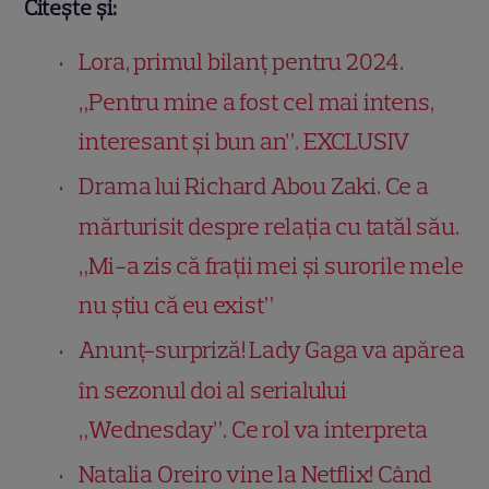
Citește și:
Lora, primul bilanț pentru 2024.
„Pentru mine a fost cel mai intens,
interesant şi bun an”. EXCLUSIV
Drama lui Richard Abou Zaki. Ce a
mărturisit despre relația cu tatăl său.
„Mi-a zis că frații mei și surorile mele
nu știu că eu exist”
Anunț-surpriză! Lady Gaga va apărea
în sezonul doi al serialului
„Wednesday”. Ce rol va interpreta
Natalia Oreiro vine la Netflix! Când