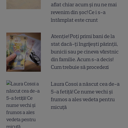
aflat chiar acum și nu ne mai
revenim din șoc! Ce i s-a
întâmplat este crunt
Atenție! Poți primi bani de la
stat dacă-ți îngrijești părinții,
bunicii sau pe cineva vârstnic
din familie. Acum s-a decis!
Cum trebuie să procedezi
Laura Cosoi a născut cea de-a
5-a fetiță! Ce nume vechi și
frumos a ales vedeta pentru
micuță