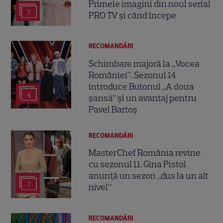
Primele imagini din noul serial
7
PRO TV și când începe
RECOMANDĂRI
Schimbare majoră la „Vocea
României”. Sezonul 14
introduce Butonul „A doua
4
șansă” și un avantaj pentru
Pavel Bartoș
RECOMANDĂRI
MasterChef România revine
cu sezonul 11. Gina Pistol
anunță un sezon „dus la un alt
7
nivel”
RECOMANDĂRI