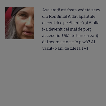
Așa arată azi fosta vedetă sexy
din România! A dat aparițiile
excentrice pe Biserică și Biblia
i-a devenit cel mai de preț
accesoriu! Uită-te bine la ea, îți
dai seama cine e în poză? Ai
văzut-o ani de zile la TV!!