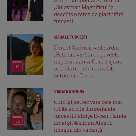
afaceri la Londra: Actorul din
„Suleyman Magnificul” a
deschis o rețea de plăcintării
turcești
SERIALE TURCEŞTI
Demet Özdemir, vedeta din
„Fata din vis”, are o poveste
impresionantă. Cum a ajuns
12
una dintre cele mai iubite
actrițe din Turcia
VEDETE STRĂINE
Cum își petrec vara cele mai
iubite actrițe din serialele
turcești. Fahriye Evcen, Hande
32
Erçel și Neslihan Atagül,
imagini din vacanță