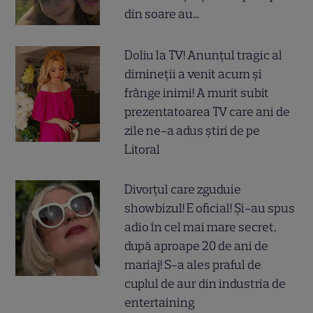
din soare au...
Doliu la TV! Anunțul tragic al
dimineții a venit acum și
frânge inimi! A murit subit
prezentatoarea TV care ani de
zile ne-a adus știri de pe
Litoral
Divorțul care zguduie
showbizul! E oficial! Și-au spus
adio în cel mai mare secret,
după aproape 20 de ani de
mariaj! S-a ales praful de
cuplul de aur din industria de
entertaining