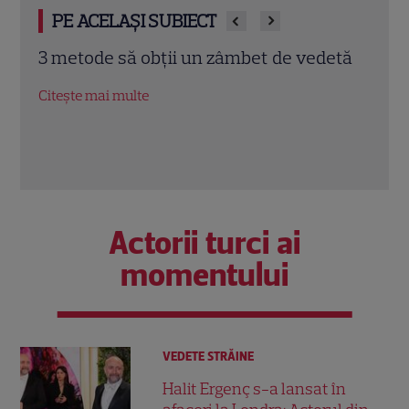
PE ACELAȘI SUBIECT
3 metode să obții un zâmbet de vedetă
Saba
dt
Rock
Citește mai multe
Citeș
Actorii turci ai
momentului
VEDETE STRĂINE
Halit Ergenç s-a lansat în