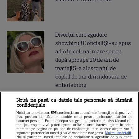
Divorțul care zguduie
showbizul! E oficial! Și-au spus
adio în cel mai mare secret,
după aproape 20 de ani de
mariaj! S-a ales praful de
cuplul de aur din industria de
entertaining
Nouă ne pasă ca datele tale personale să rămână
Anunțul momentului! A vrut
confidențiale
să se știe de la ea! Elena Udrea
Noi și partenerii noștri
596
stocăm și/sau accesăm informații pe dispozitivul
dvs., precum identificatorii cookie unici pentru prelucrarea datelor cu
și Adrian Alexandrov, după 10
caracter personal. Puteți accepta sau gestiona preferințele dvs. făcând clic
mai jos, respectiv vă puteți opune utilizării unui interes legitim în orice
ani de relație și un copil rupt
moment pe pagina cu politica de confidențialitate. Aceste alegeri vor fi
raportate partenerilor noștri și nu vă vor afecta navigarea.
Mai multe detalii
din soare au...
Noi si partenerii nostri (retelele de socializare si agentiile de publicitate