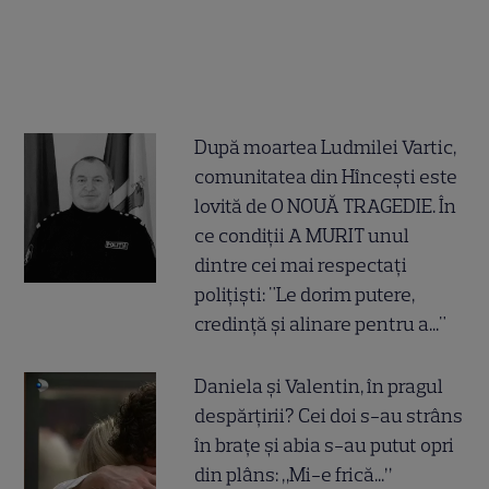
După moartea Ludmilei Vartic,
comunitatea din Hîncești este
lovită de O NOUĂ TRAGEDIE. În
ce condiții A MURIT unul
dintre cei mai respectați
polițiști: "Le dorim putere,
credință și alinare pentru a..."
Daniela și Valentin, în pragul
despărțirii? Cei doi s-au strâns
în brațe și abia s-au putut opri
din plâns: „Mi-e frică...”