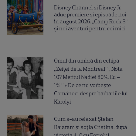
Disney Channel și Disney Jr.
aduc premiere și episoade noi
în august 2026. „Camp Rock 3”
și noi aventuri pentru cei mici
Omul din umbră din echipa
„Zeiței de la Montreal”: „Nota
10? Meritul Nadiei 80%. Eu –
1%!” + De ce nu vorbește
Comăneci despre barbariile lui
Karolyi
Cum s-au relaxat Ștefan
Baiaram și soția Cristina, după
victoria 4-0 cu Petrolul