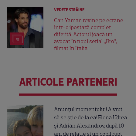
VEDETE STRĂINE
Can Yaman revine pe ecrane
într-o ipostază complet
diferită. Actorul joacă un
31
avocat în noul serial „Bro”,
filmat în Italia
ARTICOLE PARTENERI
Anunțul momentului! A vrut
să se știe de la ea! Elena Udrea
și Adrian Alexandrov, după 10
ani de relație și un copil rupt