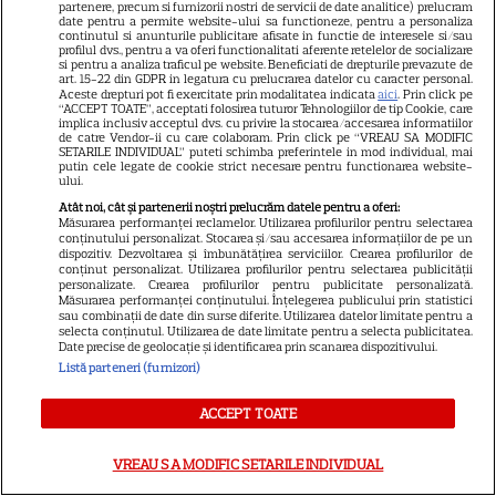
partenere, precum si furnizorii nostri de servicii de date analitice) prelucram
date pentru a permite website-ului sa functioneze, pentru a personaliza
continutul si anunturile publicitare afisate in functie de interesele si/sau
profilul dvs., pentru a va oferi functionalitati aferente retelelor de socializare
si pentru a analiza traficul pe website. Beneficiati de drepturile prevazute de
art. 15-22 din GDPR in legatura cu prelucrarea datelor cu caracter personal.
SERIALE
Aceste drepturi pot fi exercitate prin modalitatea indicata
aici
. Prin click pe
“ACCEPT TOATE”, acceptati folosirea tuturor Tehnologiilor de tip Cookie, care
implica inclusiv acceptul dvs. cu privire la stocarea/accesarea informatiilor
de catre Vendor-ii cu care colaboram. Prin click pe “VREAU SA MODIFIC
SETARILE INDIVIDUAL” puteti schimba preferintele in mod individual, mai
putin cele legate de cookie strict necesare pentru functionarea website-
ului.
Atât noi, cât și partenerii noștri prelucrăm datele pentru a oferi:
Măsurarea performanței reclamelor. Utilizarea profilurilor pentru selectarea
conținutului personalizat. Stocarea și/sau accesarea informațiilor de pe un
dispozitiv. Dezvoltarea și îmbunătățirea serviciilor. Crearea profilurilor de
conținut personalizat. Utilizarea profilurilor pentru selectarea publicității
personalizate. Crearea profilurilor pentru publicitate personalizată.
Măsurarea performanței conținutului. Înțelegerea publicului prin statistici
sau combinații de date din surse diferite. Utilizarea datelor limitate pentru a
selecta conținutul. Utilizarea de date limitate pentru a selecta publicitatea.
Date precise de geolocație și identificarea prin scanarea dispozitivului.
Listă parteneri (furnizori)
ACCEPT TOATE
VREAU SA MODIFIC SETARILE INDIVIDUAL