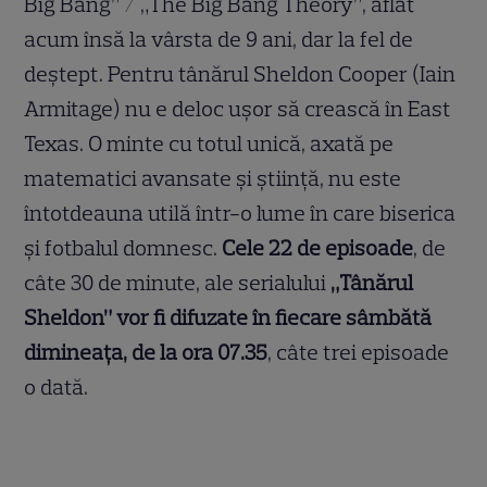
Big Bang” / „The Big Bang Theory”, aflat
acum însă la vârsta de 9 ani, dar la fel de
deștept. Pentru tânărul Sheldon Cooper (Iain
Armitage) nu e deloc ușor să crească în East
Texas. O minte cu totul unică, axată pe
matematici avansate și știință, nu este
întotdeauna utilă într-o lume în care biserica
și fotbalul domnesc.
Cele 22 de episoade
, de
câte 30 de minute, ale serialului
„Tânărul
Sheldon” vor fi difuzate în fiecare sâmbătă
dimineața, de la ora 07.35
, câte trei episoade
o dată.