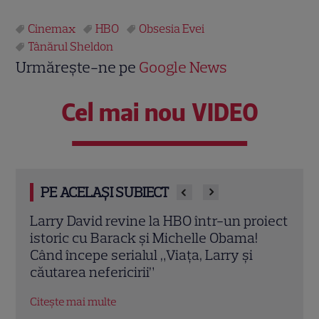
Cinemax
HBO
Obsesia Evei
Tânărul Sheldon
Urmărește-ne pe
Google News
Cel mai nou VIDEO
PE ACELAȘI SUBIECT
oiect
Milioane de români vor fi cu ochii pe
Seri
ecrane! Ghidul producțiilor de neratat în
HBO 
weekend: de la Antena 1 și HBO, până la
Citeș
postul Acasă
Citește mai multe