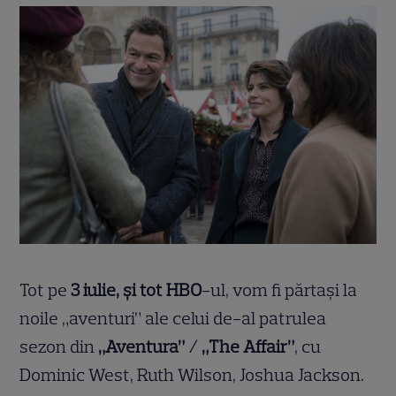
Tot pe
3 iulie, și tot HBO
-ul, vom fi părtași la
noile „aventuri” ale celui de-al patrulea
sezon din
„Aventura” / „The Affair”
, cu
Dominic West, Ruth Wilson, Joshua Jackson.