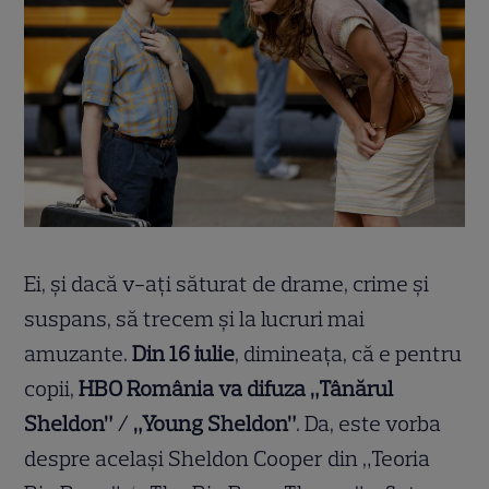
Ei, și dacă v-ați săturat de drame, crime și
suspans, să trecem și la lucruri mai
amuzante.
Din 16 iulie
, dimineața, că e pentru
copii,
HBO România va difuza „Tânărul
Sheldon” / „Young Sheldon”
. Da, este vorba
despre același Sheldon Cooper din „Teoria