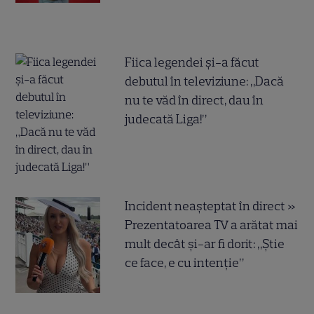
Fiica legendei și-a făcut
debutul în televiziune: „Dacă
nu te văd în direct, dau în
judecată Liga!”
Incident neașteptat în direct »
Prezentatoarea TV a arătat mai
mult decât și-ar fi dorit: „Știe
ce face, e cu intenție”