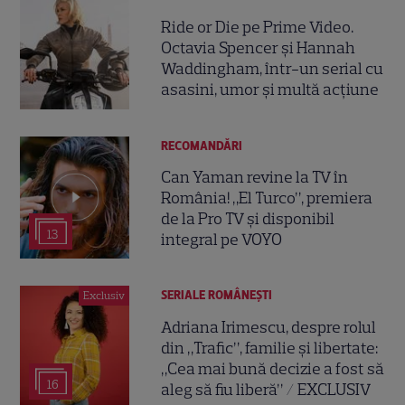
Ride or Die pe Prime Video.
Octavia Spencer și Hannah
Waddingham, într-un serial cu
asasini, umor și multă acțiune
RECOMANDĂRI
Can Yaman revine la TV în
România! „El Turco”, premiera
de la Pro TV și disponibil
13
integral pe VOYO
SERIALE ROMÂNEŞTI
Exclusiv
Adriana Irimescu, despre rolul
din „Trafic”, familie și libertate:
„Cea mai bună decizie a fost să
16
aleg să fiu liberă” / EXCLUSIV