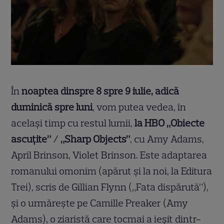
În
noaptea dinspre 8 spre 9 iulie, adică
duminică spre luni
, vom putea vedea, în
același timp cu restul lumii,
la HBO „Obiecte
ascuțite” / „Sharp Objects”
, cu Amy Adams,
April Brinson, Violet Brinson. Este adaptarea
romanului omonim (apărut și la noi, la Editura
Trei), scris de Gillian Flynn („Fata dispărută”),
și o urmărește pe Camille Preaker (Amy
Adams), o ziaristă care tocmai a ieșit dintr-