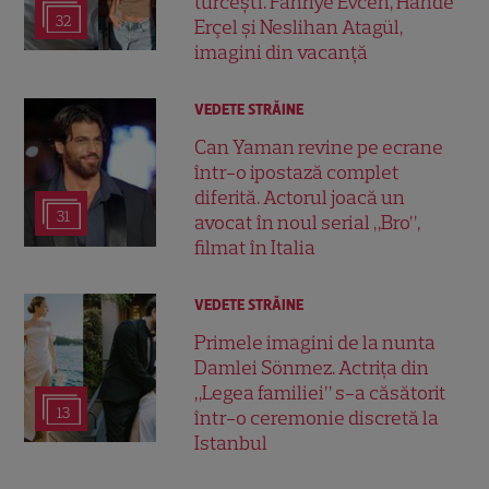
turcești. Fahriye Evcen, Hande
32
Erçel și Neslihan Atagül,
imagini din vacanță
VEDETE STRĂINE
Can Yaman revine pe ecrane
într-o ipostază complet
diferită. Actorul joacă un
31
avocat în noul serial „Bro”,
filmat în Italia
VEDETE STRĂINE
Primele imagini de la nunta
Damlei Sönmez. Actrița din
„Legea familiei” s-a căsătorit
13
într-o ceremonie discretă la
Istanbul