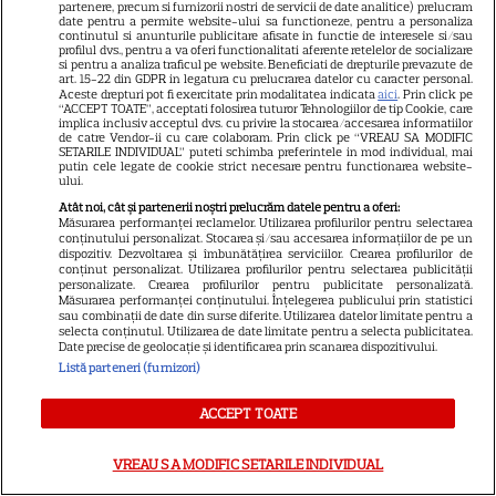
partenere, precum si furnizorii nostri de servicii de date analitice) prelucram
date pentru a permite website-ului sa functioneze, pentru a personaliza
continutul si anunturile publicitare afisate in functie de interesele si/sau
profilul dvs., pentru a va oferi functionalitati aferente retelelor de socializare
si pentru a analiza traficul pe website. Beneficiati de drepturile prevazute de
art. 15-22 din GDPR in legatura cu prelucrarea datelor cu caracter personal.
Aceste drepturi pot fi exercitate prin modalitatea indicata
aici
. Prin click pe
“ACCEPT TOATE”, acceptati folosirea tuturor Tehnologiilor de tip Cookie, care
21
implica inclusiv acceptul dvs. cu privire la stocarea/accesarea informatiilor
de catre Vendor-ii cu care colaboram. Prin click pe “VREAU SA MODIFIC
SETARILE INDIVIDUAL” puteti schimba preferintele in mod individual, mai
putin cele legate de cookie strict necesare pentru functionarea website-
SERIALE AMERICANE
R
ului.
Atât noi, cât și partenerii noștri prelucrăm datele pentru a oferi:
Sandra Oh dezvăluie de ce a
Măsurarea performanței reclamelor. Utilizarea profilurilor pentru selectarea
conținutului personalizat. Stocarea și/sau accesarea informațiilor de pe un
dispozitiv. Dezvoltarea și îmbunătățirea serviciilor. Crearea profilurilor de
plecat din „Anatomia lui Grey”.
conținut personalizat. Utilizarea profilurilor pentru selectarea publicității
personalizate. Crearea profilurilor pentru publicitate personalizată.
Discuția cu Shonda Rhimes
Măsurarea performanței conținutului. Înțelegerea publicului prin statistici
sau combinații de date din surse diferite. Utilizarea datelor limitate pentru a
selecta conținutul. Utilizarea de date limitate pentru a selecta publicitatea.
care a schimbat totul pentru
Date precise de geolocație și identificarea prin scanarea dispozitivului.
Listă parteneri (furnizori)
Cristina Yang
ACCEPT TOATE
VREAU SA MODIFIC SETARILE INDIVIDUAL