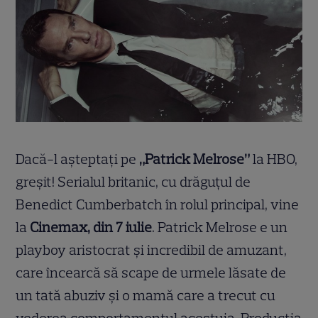
Dacă-l așteptați pe
„Patrick Melrose”
la HBO,
greșit! Serialul britanic, cu drăguțul de
Benedict Cumberbatch în rolul principal, vine
la
Cinemax, din 7 iulie
. Patrick Melrose e un
playboy aristocrat și incredibil de amuzant,
care încearcă să scape de urmele lăsate de
un tată abuziv și o mamă care a trecut cu