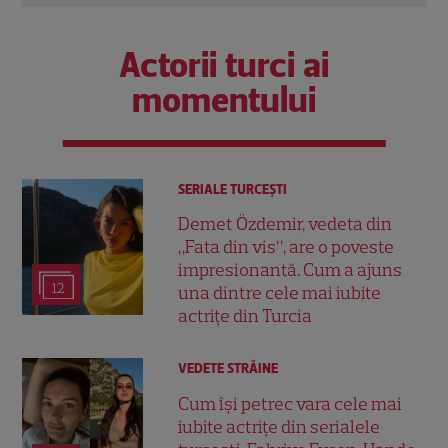
Actorii turci ai
momentului
SERIALE TURCEŞTI
Demet Özdemir, vedeta din
„Fata din vis”, are o poveste
impresionantă. Cum a ajuns
12
una dintre cele mai iubite
actrițe din Turcia
VEDETE STRĂINE
Cum își petrec vara cele mai
iubite actrițe din serialele