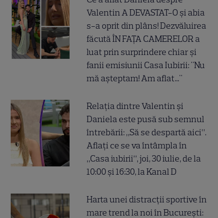
Valentin A DEVASTAT-O și abia
s-a oprit din plâns! Dezvăluirea
făcută ÎN FAȚA CAMERELOR a
luat prin surprindere chiar și
fanii emisiunii Casa Iubirii: "Nu
mă așteptam! Am aflat..."
Relația dintre Valentin și
Daniela este pusă sub semnul
întrebării: „Să se despartă aici”.
Aflați ce se va întâmpla în
„Casa iubirii”, joi, 30 iulie, de la
10:00 și 16:30, la Kanal D
Harta unei distracții sportive în
mare trend la noi în București: