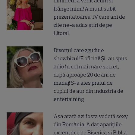
dimineții a venit acum și
frânge inimi! A murit subit
prezentatoarea TV care ani de
zile ne-a adus știri de pe
Litoral
Divorțul care zguduie
showbizul! E oficial! Și-au spus
adio în cel mai mare secret,
după aproape 20 de ani de
mariaj! S-a ales praful de
cuplul de aur din industria de
entertaining
Așa arată azi fosta vedetă sexy
din România! A dat aparițiile
excentrice pe Biserică și Biblia