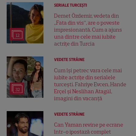
SERIALE TURCEŞTI
Demet Özdemir, vedeta din
„Fata din vis”, are o poveste
impresionantă. Cum a ajuns
12
una dintre cele mai iubite
actrițe din Turcia
VEDETE STRĂINE
Cum își petrec vara cele mai
iubite actrițe din serialele
turcești. Fahriye Evcen, Hande
32
Erçel și Neslihan Atagül,
imagini din vacanță
VEDETE STRĂINE
Can Yaman revine pe ecrane
într-o ipostază complet