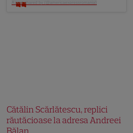
A post shared by (@americaexpressromania)
Cătălin Scărlătescu, replici
răutăcioase la adresa Andreei
Bălan