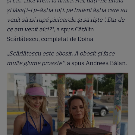
și că… „noi vrem la finală. Hai, dați-ne finala
și lăsați-i p-ăștia toți, pe fraierii ăștia care au
venit să își rupă picioarele și să riște”. Dar de
ce am venit aici?
”, a spus Cătălin
Scărlătescu, completat de Doina.
„Scărlătescu este obosit. A obosit și face
multe glume proaste”
, a spus Andreea Bălan.