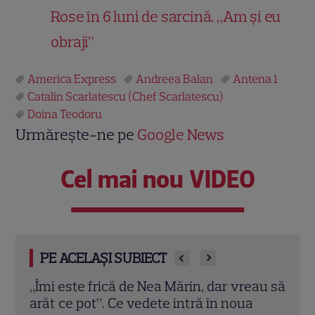
Rose în 6 luni de sarcină. „Am și eu
obraji”
America Express
Andreea Balan
Antena 1
Catalin Scarlatescu (Chef Scarlatescu)
Doina Teodoru
Urmărește-ne pe
Google News
Cel mai nou VIDEO
PE ACELAȘI SUBIECT
au să
„Caracatița”, serialul care a făcut istorie
Iuli
în România, revine la TV. Plus un film
invi