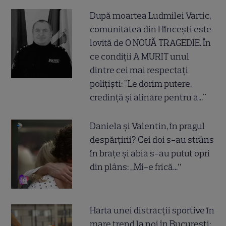
După moartea Ludmilei Vartic,
comunitatea din Hîncești este
lovită de O NOUĂ TRAGEDIE. În
ce condiții A MURIT unul
dintre cei mai respectați
polițiști: "Le dorim putere,
credință și alinare pentru a..."
Daniela și Valentin, în pragul
despărțirii? Cei doi s-au strâns
în brațe și abia s-au putut opri
din plâns: „Mi-e frică...”
Harta unei distracții sportive în
mare trend la noi în București: