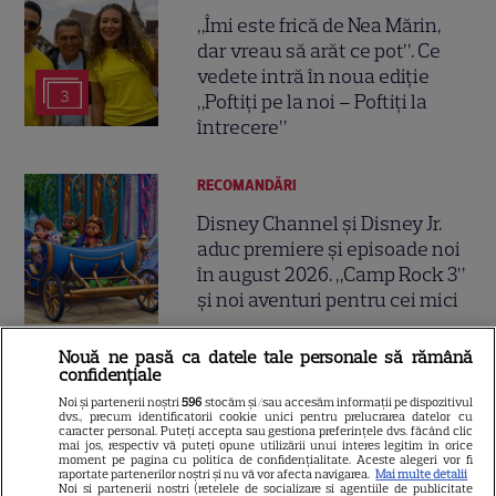
„Îmi este frică de Nea Mărin,
dar vreau să arăt ce pot”. Ce
vedete intră în noua ediție
3
„Poftiți pe la noi – Poftiți la
întrecere”
RECOMANDĂRI
Disney Channel și Disney Jr.
aduc premiere și episoade noi
în august 2026. „Camp Rock 3”
și noi aventuri pentru cei mici
Nouă ne pasă ca datele tale personale să rămână
TELEVIZIUNE
Exclusiv
confidențiale
Noi și partenerii noștri
596
stocăm și/sau accesăm informații pe dispozitivul
Oana Monea, dezvăluiri despre
dvs., precum identificatorii cookie unici pentru prelucrarea datelor cu
„Insula Iubirii: Reuniuni”. Ce
caracter personal. Puteți accepta sau gestiona preferințele dvs. făcând clic
mai jos, respectiv vă puteți opune utilizării unui interes legitim în orice
spune despre foștii
moment pe pagina cu politica de confidențialitate. Aceste alegeri vor fi
raportate partenerilor noștri și nu vă vor afecta navigarea.
Mai multe detalii
16
concurenți: „Anumite lucruri
Noi si partenerii nostri (retelele de socializare si agentiile de publicitate