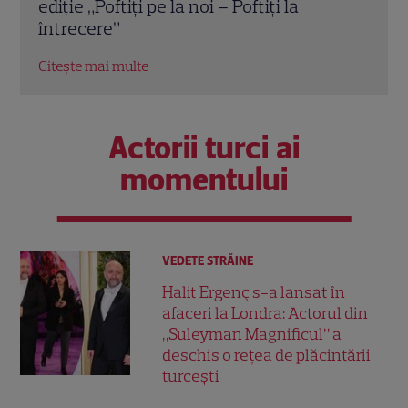
inspirat dintr-un caz real incredibil
alim
EXC
Citește mai multe
Citeș
Actorii turci ai
momentului
VEDETE STRĂINE
Halit Ergenç s-a lansat în
afaceri la Londra: Actorul din
„Suleyman Magnificul” a
deschis o rețea de plăcintării
turcești