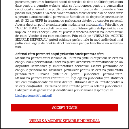
partenere, precum si furnizorii nostri de servicii de date analitice) prelucram
au rămas nerezolvate”
date pentru a permite website-ului sa functioneze, pentru a personaliza
EXCLUSIV
continutul si anunturile publicitare afisate in functie de interesele si/sau
profilul dvs., pentru a va oferi functionalitati aferente retelelor de socializare
si pentru a analiza traficul pe website. Beneficiati de drepturile prevazute de
art. 15-22 din GDPR in legatura cu prelucrarea datelor cu caracter personal.
Aceste drepturi pot fi exercitate prin modalitatea indicata
aici
. Prin click pe
“ACCEPT TOATE”, acceptati folosirea tuturor Tehnologiilor de tip Cookie, care
implica inclusiv acceptul dvs. cu privire la stocarea/accesarea informatiilor
de catre Vendor-ii cu care colaboram. Prin click pe “VREAU SA MODIFIC
Omul din umbră din echipa
SETARILE INDIVIDUAL” puteti schimba preferintele in mod individual, mai
putin cele legate de cookie strict necesare pentru functionarea website-
„Zeiței de la Montreal”: „Nota
ului.
10? Meritul Nadiei 80%. Eu –
Atât noi, cât și partenerii noștri prelucrăm datele pentru a oferi:
Măsurarea performanței reclamelor. Utilizarea profilurilor pentru selectarea
1%!” + De ce nu vorbește
conținutului personalizat. Stocarea și/sau accesarea informațiilor de pe un
dispozitiv. Dezvoltarea și îmbunătățirea serviciilor. Crearea profilurilor de
Comăneci despre barbariile lui
conținut personalizat. Utilizarea profilurilor pentru selectarea publicității
personalizate. Crearea profilurilor pentru publicitate personalizată.
Karolyi
Măsurarea performanței conținutului. Înțelegerea publicului prin statistici
sau combinații de date din surse diferite. Utilizarea datelor limitate pentru a
selecta conținutul. Utilizarea de date limitate pentru a selecta publicitatea.
Date precise de geolocație și identificarea prin scanarea dispozitivului.
Cum s-au relaxat Ștefan
Listă parteneri (furnizori)
Baiaram și soția Cristina, după
ACCEPT TOATE
victoria 4-0 cu Petrolul
VREAU SA MODIFIC SETARILE INDIVIDUAL