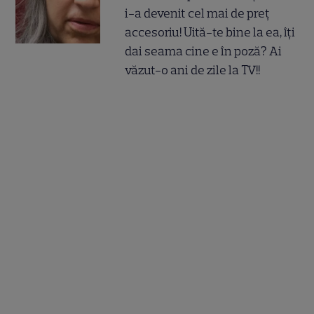
i-a devenit cel mai de preț
accesoriu! Uită-te bine la ea, îți
dai seama cine e în poză? Ai
văzut-o ani de zile la TV!!