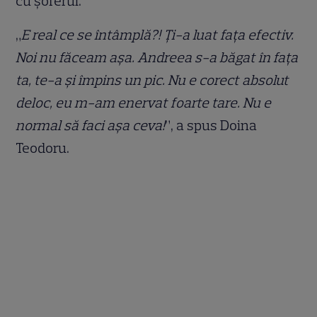
cu șoferul.
„
E real ce se întâmplă?! Ți-a luat fața efectiv.
Noi nu făceam așa. Andreea s-a băgat în fața
ta, te-a și împins un pic. Nu e corect absolut
deloc, eu m-am enervat foarte tare. Nu e
normal să faci așa ceva!
”, a spus Doina
Teodoru.