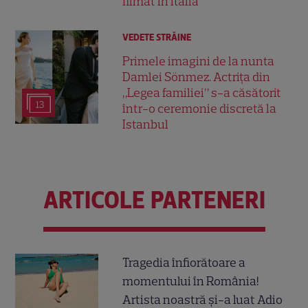
filmat în Italia
VEDETE STRĂINE
Primele imagini de la nunta
Damlei Sönmez. Actrița din
„Legea familiei” s-a căsătorit
13
într-o ceremonie discretă la
Istanbul
ARTICOLE PARTENERI
Tragedia înfiorătoare a
momentului în România!
Artista noastră și-a luat Adio