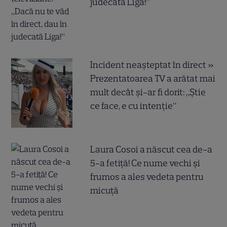
judecată Liga!”
Incident neașteptat în direct »
Prezentatoarea TV a arătat mai
mult decât și-ar fi dorit: „Știe
ce face, e cu intenție”
Laura Cosoi a născut cea de-a
5-a fetiță! Ce nume vechi și
frumos a ales vedeta pentru
micuță