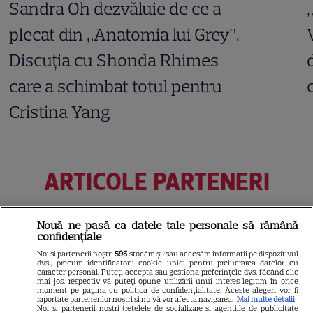
Sandra Oh dezvăluie de ce a
plecat din „Anatomia lui Grey”.
Discuția cu Shonda Rhimes
care a schimbat totul pentru
Cristina Yang
ARTICOLE PARTENERI
Nouă ne pasă ca datele tale personale să rămână
confidențiale
Horoscop 31 iulie 2026.
Noi și partenerii noștri
596
stocăm și/sau accesăm informații pe dispozitivul
Scorpionii au șansa de a privi
dvs., precum identificatorii cookie unici pentru prelucrarea datelor cu
caracter personal. Puteți accepta sau gestiona preferințele dvs. făcând clic
dincolo de aparențe
mai jos, respectiv vă puteți opune utilizării unui interes legitim în orice
moment pe pagina cu politica de confidențialitate. Aceste alegeri vor fi
raportate partenerilor noștri și nu vă vor afecta navigarea.
Mai multe detalii
Noi si partenerii nostri (retelele de socializare si agentiile de publicitate