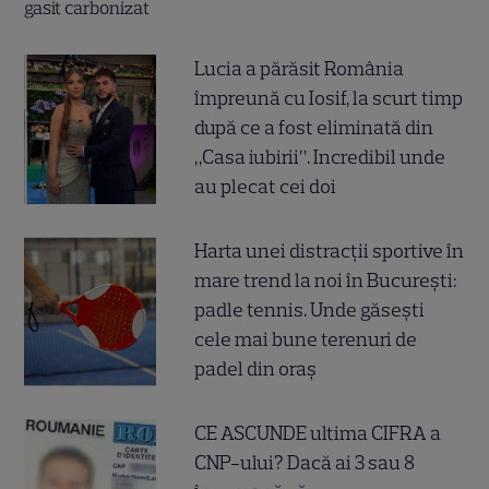
Lucia a părăsit România
împreună cu Iosif, la scurt timp
după ce a fost eliminată din
„Casa iubirii”. Incredibil unde
au plecat cei doi
Harta unei distracții sportive în
mare trend la noi în București:
padle tennis. Unde găsești
cele mai bune terenuri de
padel din oraș
CE ASCUNDE ultima CIFRA a
CNP-ului? Dacă ai 3 sau 8