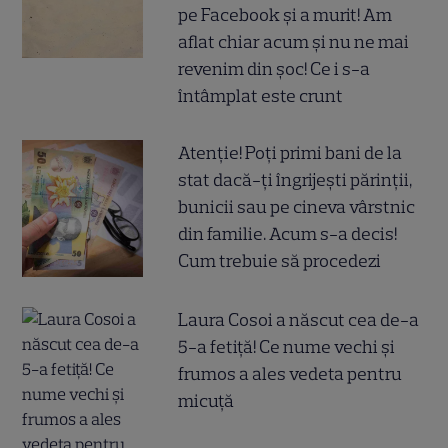
pe Facebook și a murit! Am
aflat chiar acum și nu ne mai
revenim din șoc! Ce i s-a
întâmplat este crunt
Atenție! Poți primi bani de la
stat dacă-ți îngrijești părinții,
bunicii sau pe cineva vârstnic
din familie. Acum s-a decis!
Cum trebuie să procedezi
Laura Cosoi a născut cea de-a
5-a fetiță! Ce nume vechi și
frumos a ales vedeta pentru
micuță