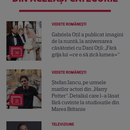
VEDETE ROMÂNEŞTI
Gabriela Oțil a publicat imagini
de la nuntă, la aniversarea
căsătoriei cu Dani Oțil: „Fără
36
grija lui «ce o să zică lumea»”
VEDETE ROMÂNEŞTI
Ștefan Iancu, pe urmele
marilor actori din „Harry
Potter”. Detaliul care l-a lăsat
21
fără cuvinte la studiourile din
Marea Britanie
TELEVIZIUNE