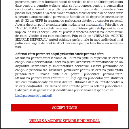
partenere, precum si furnizorii nostri de servicii de date analitice) prelucram
date pentru a permite website-ului sa functioneze, pentru a personaliza
continutul si anunturile publicitare afisate in functie de interesele si/sau
profilul dvs., pentru a va oferi functionalitati aferente retelelor de socializare
si pentru a analiza traficul pe website. Beneficiati de drepturile prevazute de
art. 15-22 din GDPR in legatura cu prelucrarea datelor cu caracter personal.
Tragerile loto din 30 iulie 2026.
Aceste drepturi pot fi exercitate prin modalitatea indicata
aici
. Prin click pe
“ACCEPT TOATE”, acceptati folosirea tuturor Tehnologiilor de tip Cookie, care
Numerele câştigătoare
implica inclusiv acceptul dvs. cu privire la stocarea/accesarea informatiilor
de catre Vendor-ii cu care colaboram. Prin click pe “VREAU SA MODIFIC
extrase joi
SETARILE INDIVIDUAL” puteti schimba preferintele in mod individual, mai
putin cele legate de cookie strict necesare pentru functionarea website-
ului.
Atât noi, cât și partenerii noștri prelucrăm datele pentru a oferi:
Măsurarea performanței reclamelor. Utilizarea profilurilor pentru selectarea
conținutului personalizat. Stocarea și/sau accesarea informațiilor de pe un
dispozitiv. Dezvoltarea și îmbunătățirea serviciilor. Crearea profilurilor de
conținut personalizat. Utilizarea profilurilor pentru selectarea publicității
De ce să nu arunci semințele
personalizate. Crearea profilurilor pentru publicitate personalizată.
Măsurarea performanței conținutului. Înțelegerea publicului prin statistici
de la pepenele roșu – ce
sau combinații de date din surse diferite. Utilizarea datelor limitate pentru a
selecta conținutul. Utilizarea de date limitate pentru a selecta publicitatea.
beneficii au
Date precise de geolocație și identificarea prin scanarea dispozitivului.
Listă parteneri (furnizori)
ACCEPT TOATE
Ghidul udării corecte pe timp
VREAU SA MODIFIC SETARILE INDIVIDUAL
de caniculă: când, cât şi cum