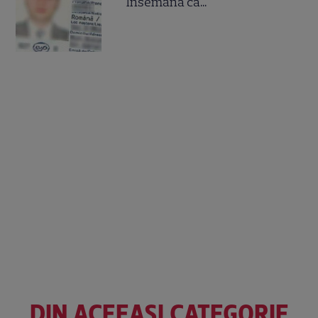
însemană că...
DIN ACEEAȘI CATEGORIE