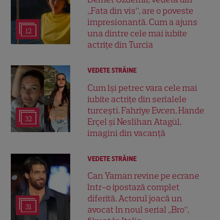
„Fata din vis”, are o poveste
impresionantă. Cum a ajuns
12
una dintre cele mai iubite
actrițe din Turcia
VEDETE STRĂINE
Cum își petrec vara cele mai
iubite actrițe din serialele
turcești. Fahriye Evcen, Hande
32
Erçel și Neslihan Atagül,
imagini din vacanță
VEDETE STRĂINE
Can Yaman revine pe ecrane
într-o ipostază complet
diferită. Actorul joacă un
31
avocat în noul serial „Bro”,