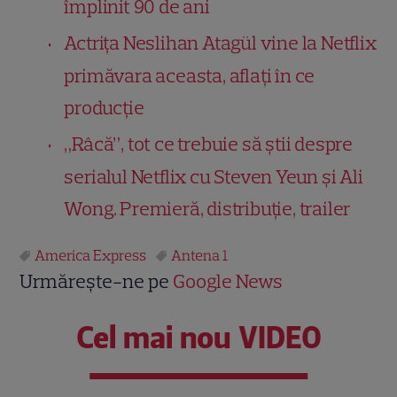
împlinit 90 de ani
Actrița Neslihan Atagül vine la Netflix
primăvara aceasta, aflați în ce
producție
„Râcă”, tot ce trebuie să știi despre
serialul Netflix cu Steven Yeun și Ali
Wong. Premieră, distribuție, trailer
America Express
Antena 1
Urmărește-ne pe
Google News
Cel mai nou VIDEO