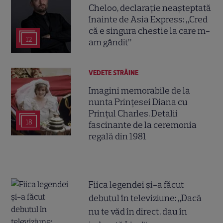
Cheloo, declarație neașteptată
înainte de Asia Express: „Cred
că e singura chestie la care m-
12
am gândit”
VEDETE STRĂINE
Imagini memorabile de la
nunta Prințesei Diana cu
Prințul Charles. Detalii
18
fascinante de la ceremonia
regală din 1981
Fiica legendei și-a făcut
debutul în televiziune: „Dacă
nu te văd în direct, dau în