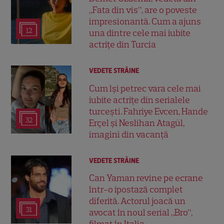
„Fata din vis”, are o poveste
impresionantă. Cum a ajuns
12
una dintre cele mai iubite
actrițe din Turcia
VEDETE STRĂINE
Cum își petrec vara cele mai
iubite actrițe din serialele
turcești. Fahriye Evcen, Hande
32
Erçel și Neslihan Atagül,
imagini din vacanță
VEDETE STRĂINE
Can Yaman revine pe ecrane
într-o ipostază complet
diferită. Actorul joacă un
31
avocat în noul serial „Bro”,