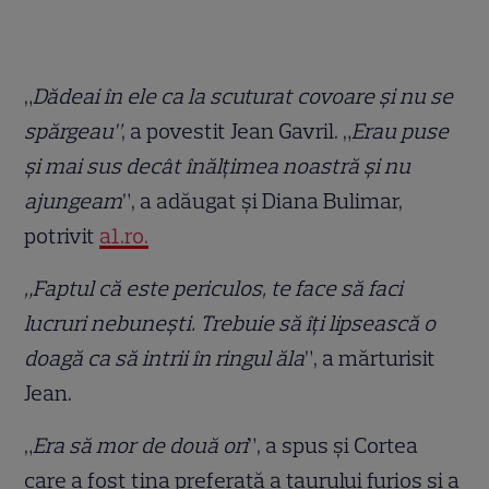
„
Dădeai în ele ca la scuturat covoare și nu se
spărgeau”
, a povestit Jean Gavril. „
Erau puse
și mai sus decât înălțimea noastră și nu
ajungeam
”, a adăugat și Diana Bulimar,
potrivit
a1.ro.
„Faptul că este periculos, te face să faci
lucruri nebunești. Trebuie să îți lipsească o
doagă ca să intrii în ringul ăla
”, a mărturisit
Jean.
„
Era să mor de două ori
”, a spus și Cortea
care a fost țina preferată a taurului furios și a