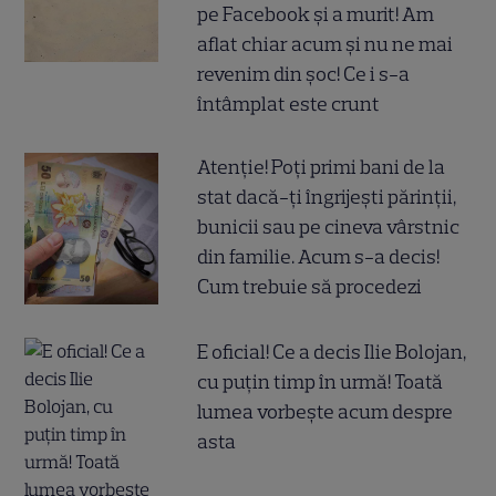
pe Facebook și a murit! Am
aflat chiar acum și nu ne mai
revenim din șoc! Ce i s-a
întâmplat este crunt
Atenție! Poți primi bani de la
stat dacă-ți îngrijești părinții,
bunicii sau pe cineva vârstnic
din familie. Acum s-a decis!
Cum trebuie să procedezi
E oficial! Ce a decis Ilie Bolojan,
cu puțin timp în urmă! Toată
lumea vorbește acum despre
asta