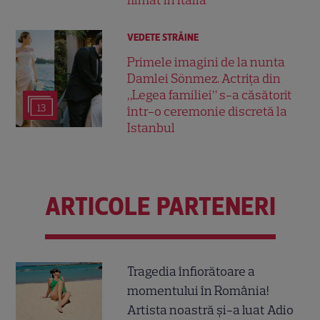
filmat în Italia
VEDETE STRĂINE
Primele imagini de la nunta
Damlei Sönmez. Actrița din
„Legea familiei” s-a căsătorit
13
într-o ceremonie discretă la
Istanbul
ARTICOLE PARTENERI
Tragedia înfiorătoare a
momentului în România!
Artista noastră și-a luat Adio