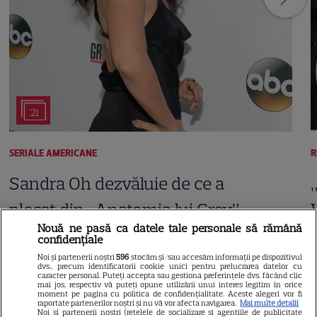
21
SERIALE AMERICANE
R
Sandra Oh dezvăluie de ce a
plecat din „Anatomia lui Grey”.
Nouă ne pasă ca datele tale personale să rămână
Discuția cu Shonda Rhimes
confidențiale
care a schimbat totul pentru
Noi și partenerii noștri
596
stocăm și/sau accesăm informații pe dispozitivul
dvs., precum identificatorii cookie unici pentru prelucrarea datelor cu
caracter personal. Puteți accepta sau gestiona preferințele dvs. făcând clic
Cristina Yang
mai jos, respectiv vă puteți opune utilizării unui interes legitim în orice
moment pe pagina cu politica de confidențialitate. Aceste alegeri vor fi
raportate partenerilor noștri și nu vă vor afecta navigarea.
Mai multe detalii
Noi si partenerii nostri (retelele de socializare si agentiile de publicitate