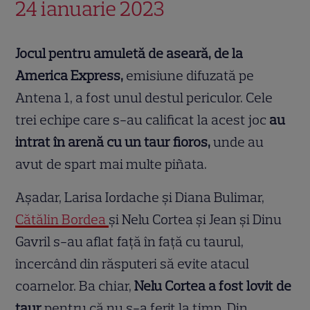
24 ianuarie 2023
Jocul pentru amuletă de aseară, de la
America Express,
emisiune difuzată pe
Antena 1, a fost unul destul periculor. Cele
trei echipe care s-au calificat la acest joc
au
intrat în arenă cu un taur fioros,
unde au
avut de spart mai multe piñata.
Așadar, Larisa Iordache și Diana Bulimar,
Cătălin Bordea
și Nelu Cortea și Jean și Dinu
Gavril s-au aflat față în față cu taurul,
încercând din răsputeri să evite atacul
coarnelor. Ba chiar,
Nelu Cortea a fost lovit de
taur
pentru că nu s-a ferit la timp. Din