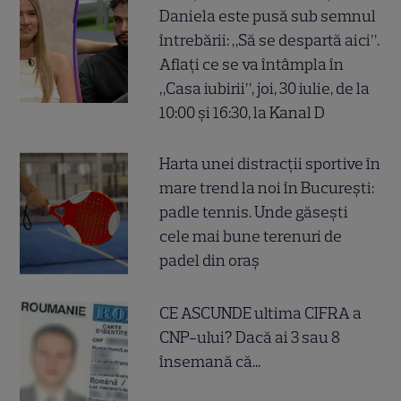
Daniela este pusă sub semnul
întrebării: „Să se despartă aici”.
Aflați ce se va întâmpla în
„Casa iubirii”, joi, 30 iulie, de la
10:00 și 16:30, la Kanal D
Harta unei distracții sportive în
mare trend la noi în București:
padle tennis. Unde găsești
cele mai bune terenuri de
padel din oraș
CE ASCUNDE ultima CIFRA a
CNP-ului? Dacă ai 3 sau 8
însemană că...