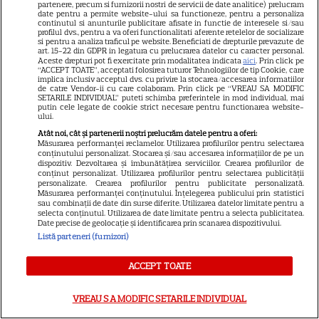
partenere, precum si furnizorii nostri de servicii de date analitice) prelucram
date pentru a permite website-ului sa functioneze, pentru a personaliza
continutul si anunturile publicitare afisate in functie de interesele si/sau
ARTICOLE PARTENERI
profilul dvs., pentru a va oferi functionalitati aferente retelelor de socializare
si pentru a analiza traficul pe website. Beneficiati de drepturile prevazute de
art. 15-22 din GDPR in legatura cu prelucrarea datelor cu caracter personal.
Aceste drepturi pot fi exercitate prin modalitatea indicata
aici
. Prin click pe
“ACCEPT TOATE”, acceptati folosirea tuturor Tehnologiilor de tip Cookie, care
implica inclusiv acceptul dvs. cu privire la stocarea/accesarea informatiilor
de catre Vendor-ii cu care colaboram. Prin click pe “VREAU SA MODIFIC
SETARILE INDIVIDUAL” puteti schimba preferintele in mod individual, mai
Horoscop 30 iulie 2026. Tauriii
putin cele legate de cookie strict necesare pentru functionarea website-
ului.
se interesează mai puțin ce se
Atât noi, cât și partenerii noștri prelucrăm datele pentru a oferi:
discută în spatele ușilor
Măsurarea performanței reclamelor. Utilizarea profilurilor pentru selectarea
conținutului personalizat. Stocarea și/sau accesarea informațiilor de pe un
închise
dispozitiv. Dezvoltarea și îmbunătățirea serviciilor. Crearea profilurilor de
conținut personalizat. Utilizarea profilurilor pentru selectarea publicității
personalizate. Crearea profilurilor pentru publicitate personalizată.
Măsurarea performanței conținutului. Înțelegerea publicului prin statistici
sau combinații de date din surse diferite. Utilizarea datelor limitate pentru a
selecta conținutul. Utilizarea de date limitate pentru a selecta publicitatea.
Luna plină din 29 iulie
Date precise de geolocație și identificarea prin scanarea dispozitivului.
Listă parteneri (furnizori)
deschide un nou capitol. Este
momentul astral care îți poate
ACCEPT TOATE
schimba direcția vieții
VREAU SA MODIFIC SETARILE INDIVIDUAL