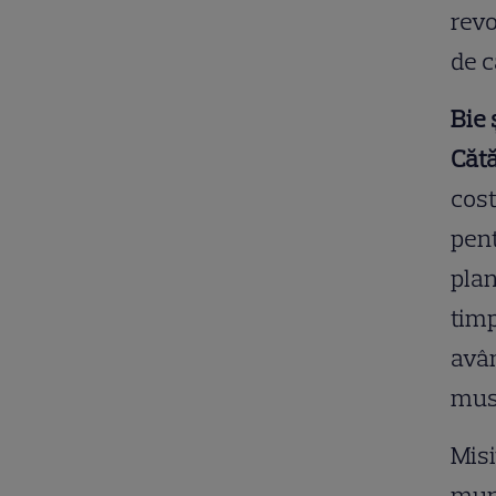
revo
de c
Bie 
Cătă
cost
pent
plan
timp
avân
must
Misi
muni