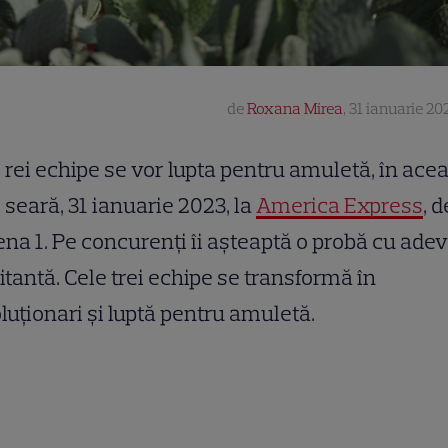
de
Roxana Mirea
,
31 ianuarie 202
rei echipe se vor lupta pentru amuletă, în ace
seară, 31 ianuarie 2023, la
America Express
, d
na 1. Pe concurenți îi așteaptă o probă cu ade
itantă. Cele trei echipe se transformă în
luționari și luptă pentru amuletă.