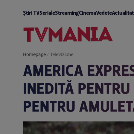
Știri TV
Seriale
Streaming
Cinema
Vedete
Actualita
Homepage
/
Televiziune
AMERICA EXPRES
INEDITĂ PENTRU 
PENTRU AMULET