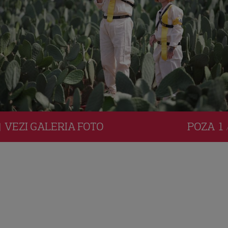
VEZI
GALERIA
FOTO
POZA
1 