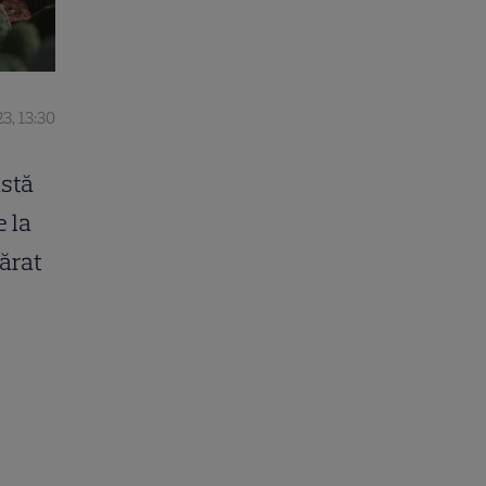
3, 13:30
astă
e la
vărat