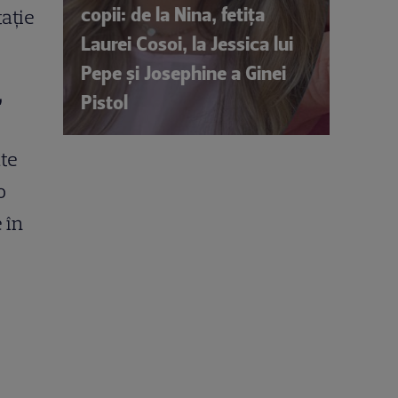
copii: de la Nina, fetița
tație
Laurei Cosoi, la Jessica lui
Pepe și Josephine a Ginei
,
Pistol
ate
o
 în