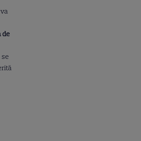
 va
m de
i se
erită