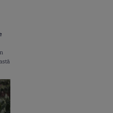
e
în
astă