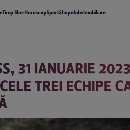
te
Timp liber
Horoscop
Sport
Shop
eJobs
Imobiliare
S, 31 IANUARIE 202
CELE TREI ECHIPE C
Ă