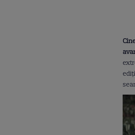
Cine
avan
extr
ediț
sear