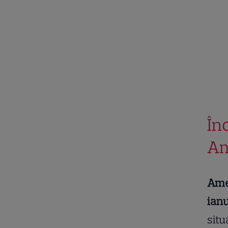
În
Am
Amer
ianu
situ