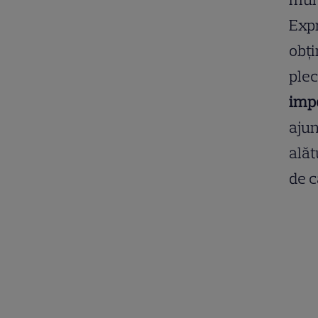
Expr
obți
plec
impo
ajun
alăt
de c