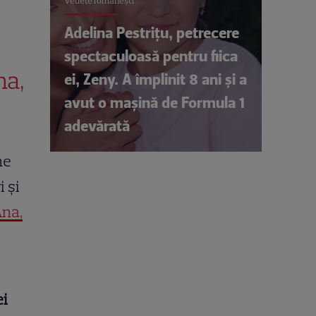
Vedete româneşti
Adelina Pestrițu, petrecere
spectaculoasă pentru fiica
na,
ei, Zeny. A împlinit 8 ani și a
avut o mașină de Formula 1
adevărată
ne
i și
Ana,
ei