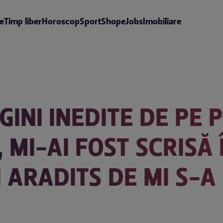
te
Timp liber
Horoscop
Sport
Shop
eJobs
Imobiliare
INI INEDITE DE PE 
 MI-AI FOST SCRISĂ 
 ARADITS DE MI S-A