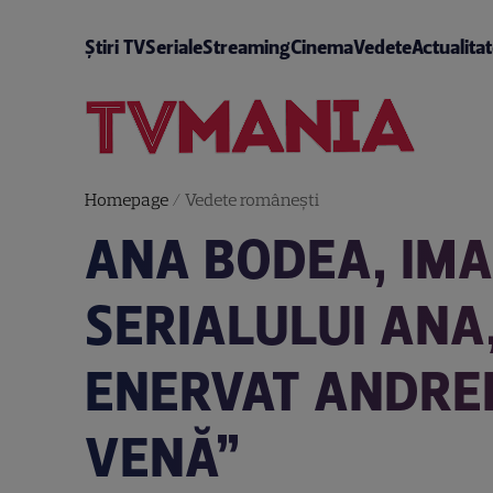
Știri TV
Seriale
Streaming
Cinema
Vedete
Actualita
Homepage
/
Vedete româneşti
ANA BODEA, IMAG
SERIALULUI ANA,
ENERVAT ANDREI
VENĂ”