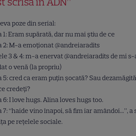
st scrisă în ADN”
eva poze din serial:
 1: Eram supărată, dar nu mai știu de ce
a 2: M-a emoționat @andreiaradits
le 3 & 4: m-a enervat @andreiaradits de mi s-
at o venă (la propriu)
 5: cred ca eram puțin șocată? Sau dezamăgit
ce credeți?
 6: I love hugs. Alina loves hugs too.
 7: “haide vino înapoi, să fim iar amândoi…”, a
ița pe rețelele sociale.