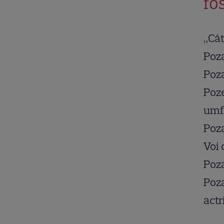
fo
„Cât
Poza
Poz
Poze
umfl
Poza
Voi 
Poza
Poza
actr