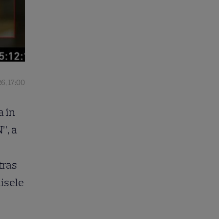
6, 17:00
a în
”, a
tras
lisele