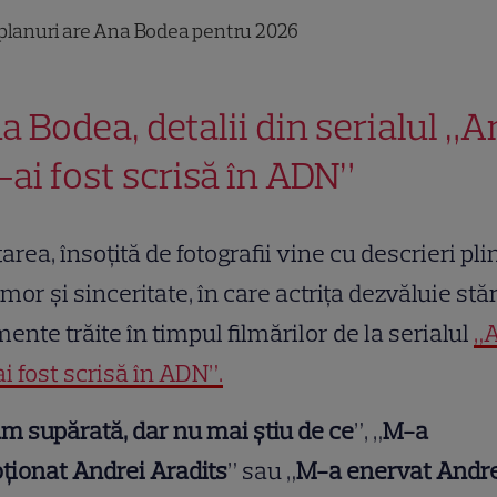
planuri are Ana Bodea pentru 2026
a Bodea, detalii din serialul „A
-ai fost scrisă în ADN”
area, însoțită de fotografii vine cu descrieri pli
mor și sinceritate, în care actrița dezvăluie stăr
nte trăite în timpul filmărilor de la serialul
„
i fost scrisă în ADN”.
m supărată, dar nu mai știu de ce
”, „
M-a
ionat Andrei Aradits
” sau „
M-a enervat Andr