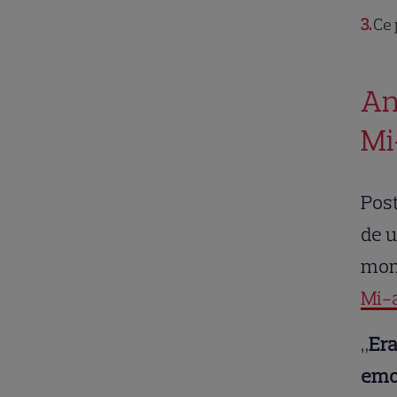
3
Ce 
An
Mi
Post
de u
mome
Mi-a
„
Era
emoț