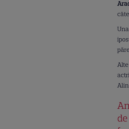
Arad
câte
Una 
ipos
păre
Alte
actr
Alin
An
de