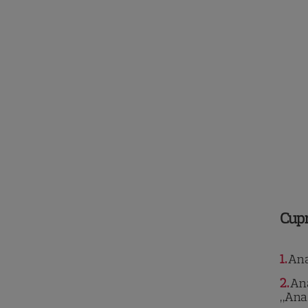
Cup
1
Ana 
2
Ana
„Ana,