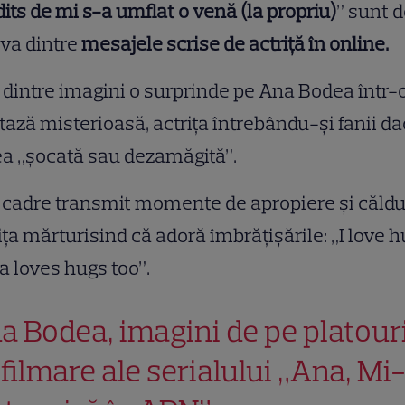
its de mi s-a umflat o venă (la propriu)
” sunt 
va dintre
mesajele scrise de actriță în online.
dintre imagini o surprinde pe Ana Bodea într-
tază misterioasă, actrița întrebându-și fanii d
a „șocată sau dezamăgită”.
 cadre transmit momente de apropiere și căldu
ița mărturisind că adoră îmbrățișările: „I love h
a loves hugs too”.
a Bodea, imagini de pe platour
 filmare ale serialului „Ana, Mi-