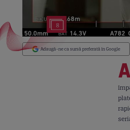
8
Adaugă-ne ca sursă preferată în Google
împă
plat
rapi
seri