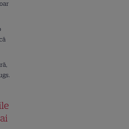
doar
o
acă
ră,
ugs.
ile
ai