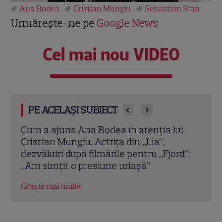
Ana Bodea
Cristian Mungiu
Sebastian Stan
Urmărește-ne pe
Google News
Cel mai nou VIDEO
PE ACELAȘI SUBIECT
i
„Fjord”, filmul lui Cristian Mungiu
Film
câștigător la Cannes, bate recorduri în
prod
d”:
România: zeci de mii de spectatori în
onli
prima zi
Citeș
Citește mai multe