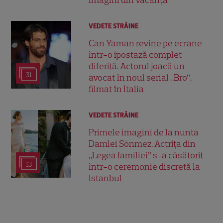
VEDETE STRĂINE
Can Yaman revine pe ecrane
într-o ipostază complet
diferită. Actorul joacă un
31
avocat în noul serial „Bro”,
filmat în Italia
VEDETE STRĂINE
Primele imagini de la nunta
Damlei Sönmez. Actrița din
„Legea familiei” s-a căsătorit
13
într-o ceremonie discretă la
Istanbul