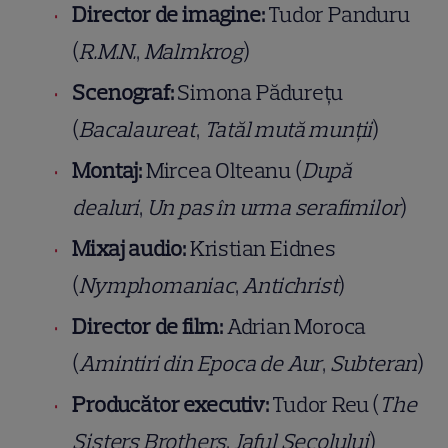
Director de imagine:
Tudor Panduru
(
R.M.N.
,
Malmkrog
)
Scenograf:
Simona Pădurețu
(
Bacalaureat
,
Tatăl mută munții
)
Montaj:
Mircea Olteanu (
După
dealuri
,
Un pas în urma serafimilor
)
Mixaj audio:
Kristian Eidnes
(
Nymphomaniac
,
Antichrist
)
Director de film:
Adrian Moroca
(
Amintiri din Epoca de Aur
,
Subteran
)
Producător executiv:
Tudor Reu (
The
Sisters Brothers
,
Jaful Secolului
)