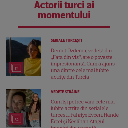
Actorii turci ai
momentului
SERIALE TURCEŞTI
Demet Özdemir, vedeta din
„Fata din vis”, are o poveste
impresionantă. Cum a ajuns
12
una dintre cele mai iubite
actrițe din Turcia
VEDETE STRĂINE
Cum își petrec vara cele mai
iubite actrițe din serialele
turcești. Fahriye Evcen, Hande
32
Erçel și Neslihan Atagül,
imagini din vacanță