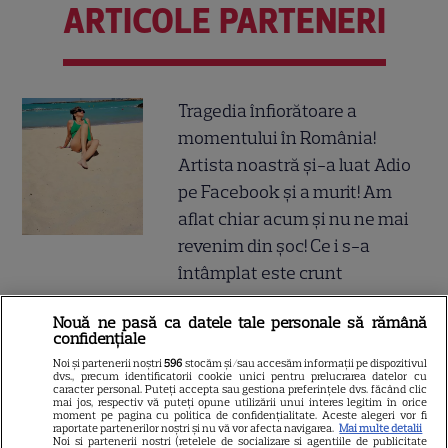
ARTICOLE PARTENERI
Tragedia înfiorătoare a
momentului în România!
Artista noastră și-a luat Adio
pe Facebook și a murit! Am
aflat chiar acum și nu ne mai
revenim din șoc! Ce i s-a
întâmplat este crunt
Nouă ne pasă ca datele tale personale să rămână
Atenție! Poți primi bani de la
confidențiale
stat dacă-ți îngrijești părinții,
Noi și partenerii noștri
596
stocăm și/sau accesăm informații pe dispozitivul
dvs., precum identificatorii cookie unici pentru prelucrarea datelor cu
bunicii sau pe cineva vârstnic
caracter personal. Puteți accepta sau gestiona preferințele dvs. făcând clic
mai jos, respectiv vă puteți opune utilizării unui interes legitim în orice
din familie. Acum s-a decis!
moment pe pagina cu politica de confidențialitate. Aceste alegeri vor fi
raportate partenerilor noștri și nu vă vor afecta navigarea.
Mai multe detalii
Cum trebuie să procedezi
Noi si partenerii nostri (retelele de socializare si agentiile de publicitate