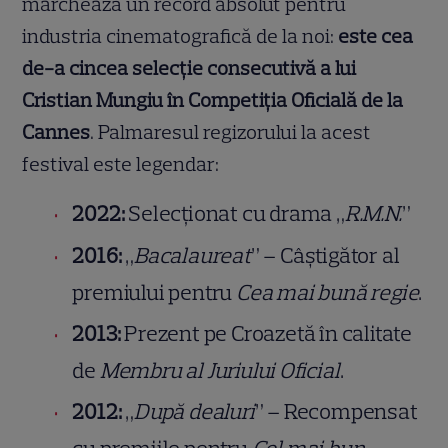
marchează un record absolut pentru
industria cinematografică de la noi:
este cea
de-a cincea selecție consecutivă a lui
Cristian Mungiu în Competiția Oficială de la
Cannes
. Palmaresul regizorului la acest
festival este legendar:
2022:
Selecționat cu drama „
R.M.N.
”
2016:
„
Bacalaureat
” – Câștigător al
premiului pentru
Cea mai bună regie
.
2013:
Prezent pe Croazetă în calitate
de
Membru al Juriului Oficial
.
2012:
„
După dealuri
” – Recompensat