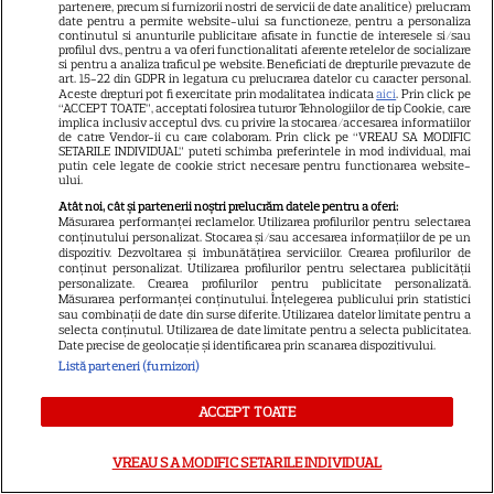
partenere, precum si furnizorii nostri de servicii de date analitice) prelucram
date pentru a permite website-ului sa functioneze, pentru a personaliza
continutul si anunturile publicitare afisate in functie de interesele si/sau
profilul dvs., pentru a va oferi functionalitati aferente retelelor de socializare
E oficial! Ce a decis Ilie Bolojan,
si pentru a analiza traficul pe website. Beneficiati de drepturile prevazute de
art. 15-22 din GDPR in legatura cu prelucrarea datelor cu caracter personal.
cu puțin timp în urmă! Toată
Aceste drepturi pot fi exercitate prin modalitatea indicata
aici
. Prin click pe
“ACCEPT TOATE”, acceptati folosirea tuturor Tehnologiilor de tip Cookie, care
lumea vorbește acum despre
implica inclusiv acceptul dvs. cu privire la stocarea/accesarea informatiilor
de catre Vendor-ii cu care colaboram. Prin click pe “VREAU SA MODIFIC
asta
SETARILE INDIVIDUAL” puteti schimba preferintele in mod individual, mai
putin cele legate de cookie strict necesare pentru functionarea website-
ului.
Atât noi, cât și partenerii noștri prelucrăm datele pentru a oferi:
Măsurarea performanței reclamelor. Utilizarea profilurilor pentru selectarea
conținutului personalizat. Stocarea și/sau accesarea informațiilor de pe un
dispozitiv. Dezvoltarea și îmbunătățirea serviciilor. Crearea profilurilor de
conținut personalizat. Utilizarea profilurilor pentru selectarea publicității
personalizate. Crearea profilurilor pentru publicitate personalizată.
Măsurarea performanței conținutului. Înțelegerea publicului prin statistici
Ultima oră / Rusia transmite
sau combinații de date din surse diferite. Utilizarea datelor limitate pentru a
selecta conținutul. Utilizarea de date limitate pentru a selecta publicitatea.
un mesaj pentru România,
Date precise de geolocație și identificarea prin scanarea dispozitivului.
după incidentele cu drone, din
Listă parteneri (furnizori)
ultima perioadă. Maria
ACCEPT TOATE
Zaharova, purtătoarea de
cuvânt a Ministerului rus de
VREAU SA MODIFIC SETARILE INDIVIDUAL
Externe, a făcut anunțul, în