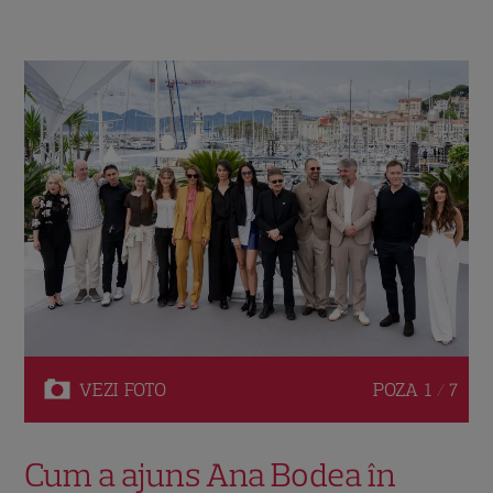
VEZI
FOTO
POZA
1 / 7
Cum a ajuns Ana Bodea în