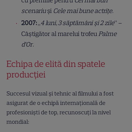
cu premiile pentru
Cel mai bun
scenariu
și
Cele mai bune actrițe
.
2007:
„
4 luni, 3 săptămâni și 2 zile
” –
Câștigător al marelui trofeu
Palme
d’Or
.
Echipa de elită din spatele
producției
Succesul vizual și tehnic al filmului a fost
asigurat de o echipă internațională de
profesioniști de top, recunoscuți la nivel
mondial: