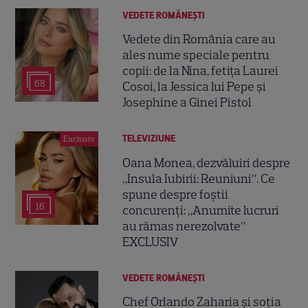
VEDETE ROMÂNEŞTI
Vedete din România care au
ales nume speciale pentru
copii: de la Nina, fetița Laurei
68
Cosoi, la Jessica lui Pepe și
Josephine a Ginei Pistol
TELEVIZIUNE
Exclusiv
Oana Monea, dezvăluiri despre
„Insula Iubirii: Reuniuni”. Ce
spune despre foștii
16
concurenți: „Anumite lucruri
au rămas nerezolvate”
EXCLUSIV
VEDETE ROMÂNEŞTI
Chef Orlando Zaharia și soția