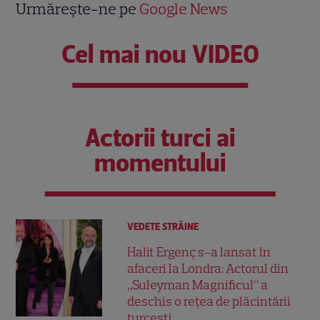
Urmărește-ne pe
Google News
Cel mai nou VIDEO
Actorii turci ai
momentului
VEDETE STRĂINE
Halit Ergenç s-a lansat în
afaceri la Londra: Actorul din
„Suleyman Magnificul” a
deschis o rețea de plăcintării
turcești