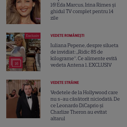
16! Eda Marcus, Irina Rimes și
ghidul TV complet pentru 14
zile
VEDETE ROMÂNEŞTI
Exclusiv
Iuliana Pepene, despre silueta
de invidiat: „Ridic 85 de
kilograme”. Ce alimente evită
16
vedeta Antena 1. EXCLUSIV
VEDETE STRĂINE
Vedetele de la Hollywood care
nu s-au căsătorit niciodată. De
ce Leonardo DiCaprio și
Charlize Theron au evitat
altarul