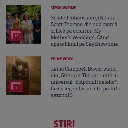
SKYSHOWTIME
Scarlett Johansson și Kristin
Scott Thomas, din nou mamă
și fiică pe ecran în „My
13
Mother's Wedding”. Când
apare filmul pe SkyShowtime
PRIME VIDEO
Jamie Campbell Bower, starul
din „Stranger Things”, intră în
universul „Stăpânul Inelelor”.
9
Ce rol legendar va interpreta în
sezonul 3
ŞTIRI