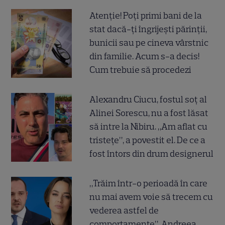
Atenție! Poți primi bani de la
stat dacă-ți îngrijești părinții,
bunicii sau pe cineva vârstnic
din familie. Acum s-a decis!
Cum trebuie să procedezi
Alexandru Ciucu, fostul soț al
Alinei Sorescu, nu a fost lăsat
să intre la Nibiru. „Am aflat cu
tristețe”, a povestit el. De ce a
fost întors din drum designerul
„Trăim într-o perioadă în care
nu mai avem voie să trecem cu
vederea astfel de
comportamente”. Andreea