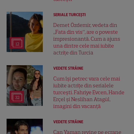
SERIALE TURCEŞTI
Demet Özdemir, vedeta din
„Fata din vis”, are o poveste
impresionantă. Cum a ajuns
12
una dintre cele mai iubite
actrițe din Turcia
VEDETE STRĂINE
Cum își petrec vara cele mai
iubite actrițe din serialele
turcești. Fahriye Evcen, Hande
32
Erçel și Neslihan Atagül,
imagini din vacanță
VEDETE STRĂINE
Can Yaman revine pe ecrane