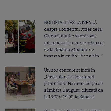
NOI DETALII IES LA IVEALĂ
despre accidentul rutier de la
Câmpulung. Ce viteză avea
microbuzul în care se aflau cei
de la Dinamo 2 înainte de
intrarea în curbă: "A venit în..."
Un nou concurent intră în
„Casa iubirii” și face furori
printre fete! Nu ratați ediția de
sâmbătă, 1 august, difuzată de
la 16:00 și 19:00, la Kanal D