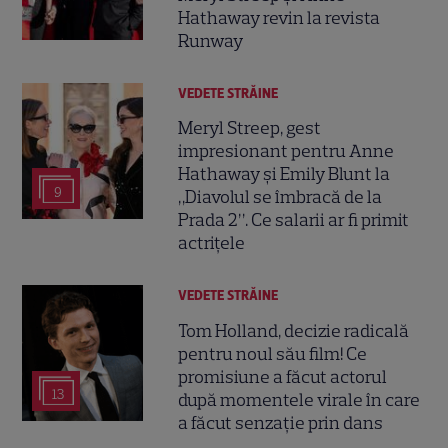
Hathaway revin la revista
Runway
VEDETE STRĂINE
Meryl Streep, gest
impresionant pentru Anne
Hathaway și Emily Blunt la
9
„Diavolul se îmbracă de la
Prada 2”. Ce salarii ar fi primit
actrițele
VEDETE STRĂINE
Tom Holland, decizie radicală
pentru noul său film! Ce
promisiune a făcut actorul
13
după momentele virale în care
a făcut senzație prin dans