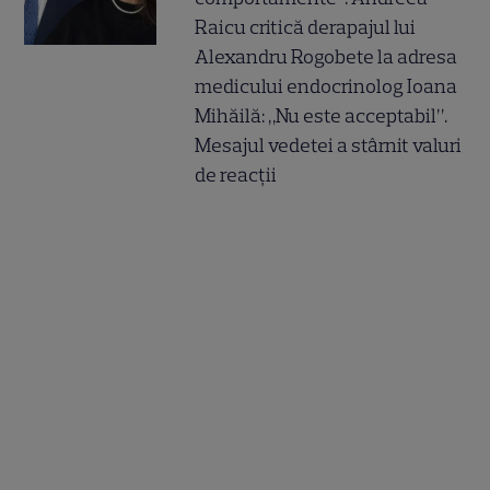
Raicu critică derapajul lui
Alexandru Rogobete la adresa
medicului endocrinolog Ioana
Mihăilă: „Nu este acceptabil”.
Mesajul vedetei a stârnit valuri
de reacții