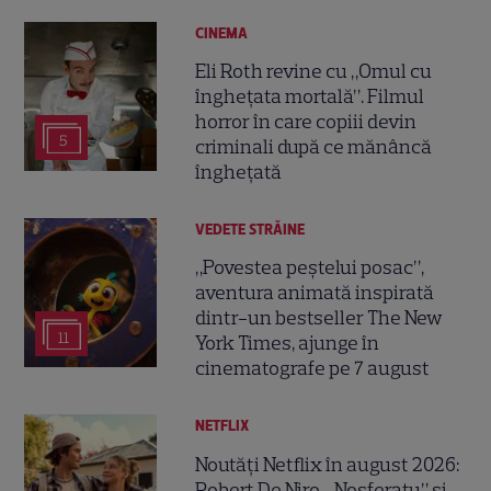
CINEMA
Eli Roth revine cu „Omul cu
înghețata mortală”. Filmul
horror în care copiii devin
5
criminali după ce mănâncă
înghețată
VEDETE STRĂINE
„Povestea peștelui posac”,
aventura animată inspirată
dintr-un bestseller The New
11
York Times, ajunge în
cinematografe pe 7 august
NETFLIX
Noutăți Netflix în august 2026:
Robert De Niro, „Nosferatu” și