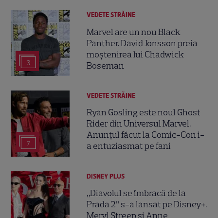
VEDETE STRĂINE
Marvel are un nou Black
Panther. David Jonsson preia
moștenirea lui Chadwick
3
Boseman
VEDETE STRĂINE
Ryan Gosling este noul Ghost
Rider din Universul Marvel.
Anunțul făcut la Comic-Con i-
7
a entuziasmat pe fani
DISNEY PLUS
„Diavolul se îmbracă de la
Prada 2” s-a lansat pe Disney+.
Meryl Streep și Anne