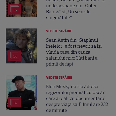
noile sezoane din „Outer
16
Banks” și „Un veac de
singurătate”
VEDETE STRĂINE
Sean Astin din „Stăpânul
Inelelor” a fost nevoit să își
vândă casa din cauza
14
salariului mic: Câți bani a
primit de fapt
VEDETE STRĂINE
Elon Musk, atac la adresa
regizorului premiat cu Oscar
care a realizat documentarul
14
despre viața sa. Filmul are 232
de minute