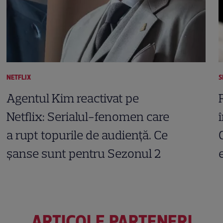
NETFLIX
S
Agentul Kim reactivat pe
Netflix: Serialul-fenomen care
a rupt topurile de audiență. Ce
șanse sunt pentru Sezonul 2
ARTICOLE PARTENERI