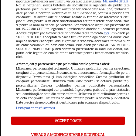
raportate partenerilor noștri și nu vă vor afecta navigarea.
Mai multe detalii
Noi si partenerii nostri (retelele de socializare si agentiile de publicitate
Avantaje
partenere, precum si furnizorii nostri de servicii de date analitice) prelucram
date pentru a permite website-ului sa functioneze, pentru a personaliza
Elle
continutul si anunturile publicitare afisate in functie de interesele si/sau
profilul dvs., pentru a va oferi functionalitati aferente retelelor de socializare
Unica
si pentru a analiza traficul pe website. Beneficiati de drepturile prevazute de
art. 15-22 din GDPR in legatura cu prelucrarea datelor cu caracter personal.
Retete practice
Aceste drepturi pot fi exercitate prin modalitatea indicata
aici
. Prin click pe
“ACCEPT TOATE”, acceptati folosirea tuturor Tehnologiilor de tip Cookie, care
implica inclusiv acceptul dvs. cu privire la stocarea/accesarea informatiilor
de catre Vendor-ii cu care colaboram. Prin click pe “VREAU SA MODIFIC
SETARILE INDIVIDUAL” puteti schimba preferintele in mod individual, mai
URMĂREȘTE-NE PE
putin cele legate de cookie strict necesare pentru functionarea website-
ului.
Atât noi, cât și partenerii noștri prelucrăm datele pentru a oferi:
Măsurarea performanței reclamelor. Utilizarea profilurilor pentru selectarea
conținutului personalizat. Stocarea și/sau accesarea informațiilor de pe un
dispozitiv. Dezvoltarea și îmbunătățirea serviciilor. Crearea profilurilor de
conținut personalizat. Utilizarea profilurilor pentru selectarea publicității
Copyright
2026
Ringier Romania – Toate Drepturile rezervate
personalizate. Crearea profilurilor pentru publicitate personalizată.
Măsurarea performanței conținutului. Înțelegerea publicului prin statistici
sau combinații de date din surse diferite. Utilizarea datelor limitate pentru a
selecta conținutul. Utilizarea de date limitate pentru a selecta publicitatea.
Date precise de geolocație și identificarea prin scanarea dispozitivului.
Listă parteneri (furnizori)
Pariază responsabil! Decizia ONJN nr. 821/25.09.2025.
Jocurile de noroc sunt interzise minorilor.
ACCEPT TOATE
VREAU SA MODIFIC SETARILE INDIVIDUAL