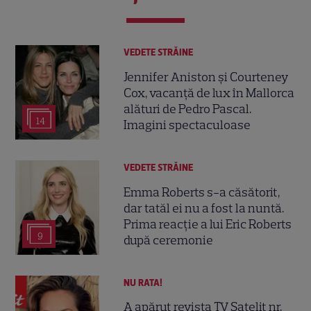
VEDETE STRĂINE
Jennifer Aniston și Courteney
Cox, vacanță de lux în Mallorca
alături de Pedro Pascal.
14
Imagini spectaculoase
VEDETE STRĂINE
Emma Roberts s-a căsătorit,
dar tatăl ei nu a fost la nuntă.
Prima reacție a lui Eric Roberts
9
după ceremonie
NU RATA!
A apărut revista TV Satelit nr.