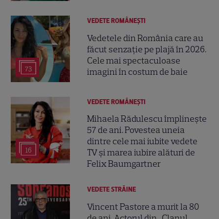
VEDETE ROMÂNEŞTI
Vedetele din România care au
făcut senzație pe plajă în 2026.
Cele mai spectaculoase
73
imagini în costum de baie
VEDETE ROMÂNEŞTI
Mihaela Rădulescu împlinește
57 de ani. Povestea uneia
dintre cele mai iubite vedete
16
TV și marea iubire alături de
Felix Baumgartner
VEDETE STRĂINE
Vincent Pastore a murit la 80
de ani. Actorul din „Clanul