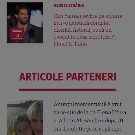
VEDETE STRĂINE
Can Yaman revine pe ecrane
într-o ipostază complet
diferită. Actorul joacă un
31
avocat în noul serial „Bro”,
filmat în Italia
ARTICOLE PARTENERI
Anunțul momentului! A vrut
să se știe de la ea! Elena Udrea
și Adrian Alexandrov, după 10
ani de relație și un copil rupt