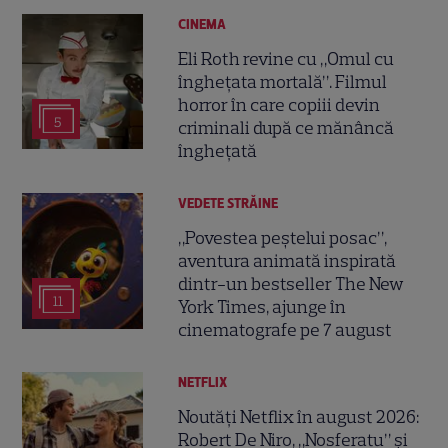
CINEMA
Eli Roth revine cu „Omul cu
înghețata mortală”. Filmul
horror în care copiii devin
5
criminali după ce mănâncă
înghețată
VEDETE STRĂINE
„Povestea peștelui posac”,
aventura animată inspirată
dintr-un bestseller The New
11
York Times, ajunge în
cinematografe pe 7 august
NETFLIX
Noutăți Netflix în august 2026:
Robert De Niro, „Nosferatu” și