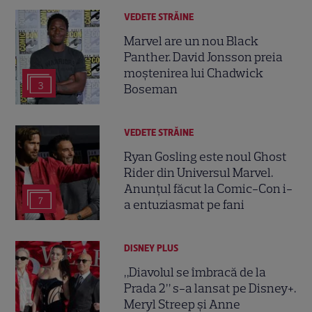
VEDETE STRĂINE
Marvel are un nou Black
Panther. David Jonsson preia
moștenirea lui Chadwick
3
Boseman
VEDETE STRĂINE
Ryan Gosling este noul Ghost
Rider din Universul Marvel.
Anunțul făcut la Comic-Con i-
7
a entuziasmat pe fani
DISNEY PLUS
„Diavolul se îmbracă de la
Prada 2” s-a lansat pe Disney+.
Meryl Streep și Anne