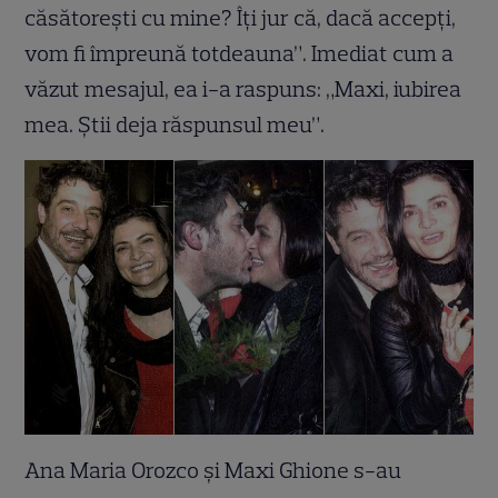
căsătoreşti cu mine? Îţi jur că, dacă accepţi,
vom fi împreună totdeauna”. Imediat cum a
văzut mesajul, ea i-a raspuns: „Maxi, iubirea
mea. Ştii deja răspunsul meu”.
Ana Maria Orozco şi Maxi Ghione s-au