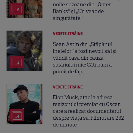
noile sezoane din „Outer
16
Banks” și „Un veac de
singurătate”
VEDETE STRĂINE
Sean Astin din „Stăpânul
Inelelor” a fost nevoit să își
vândă casa din cauza
14
salariului mic: Câți bani a
primit de fapt
VEDETE STRĂINE
Elon Musk, atac la adresa
regizorului premiat cu Oscar
care a realizat documentarul
14
despre viața sa. Filmul are 232
de minute