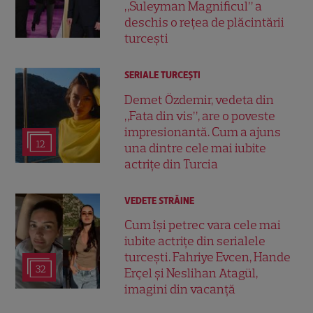
„Suleyman Magnificul” a
deschis o rețea de plăcintării
turcești
SERIALE TURCEŞTI
Demet Özdemir, vedeta din
„Fata din vis”, are o poveste
impresionantă. Cum a ajuns
12
una dintre cele mai iubite
actrițe din Turcia
VEDETE STRĂINE
Cum își petrec vara cele mai
iubite actrițe din serialele
turcești. Fahriye Evcen, Hande
32
Erçel și Neslihan Atagül,
imagini din vacanță