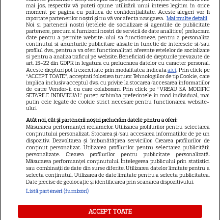
mai jos, respectiv vă puteți opune utilizării unui interes legitim în orice
Știri mondene
moment pe pagina cu politica de confidențialitate. Aceste alegeri vor fi
raportate partenerilor noștri și nu vă vor afecta navigarea.
Mai multe detalii
Noi si partenerii nostri (retelele de socializare si agentiile de publicitate
Avantaje
partenere, precum si furnizorii nostri de servicii de date analitice) prelucram
date pentru a permite website-ului sa functioneze, pentru a personaliza
Elle
continutul si anunturile publicitare afisate in functie de interesele si/sau
profilul dvs., pentru a va oferi functionalitati aferente retelelor de socializare
Unica
si pentru a analiza traficul pe website. Beneficiati de drepturile prevazute de
art. 15-22 din GDPR in legatura cu prelucrarea datelor cu caracter personal.
Retete practice
Aceste drepturi pot fi exercitate prin modalitatea indicata
aici
. Prin click pe
“ACCEPT TOATE”, acceptati folosirea tuturor Tehnologiilor de tip Cookie, care
implica inclusiv acceptul dvs. cu privire la stocarea/accesarea informatiilor
de catre Vendor-ii cu care colaboram. Prin click pe “VREAU SA MODIFIC
SETARILE INDIVIDUAL” puteti schimba preferintele in mod individual, mai
URMĂREȘTE-NE PE
putin cele legate de cookie strict necesare pentru functionarea website-
ului.
Atât noi, cât și partenerii noștri prelucrăm datele pentru a oferi:
Măsurarea performanței reclamelor. Utilizarea profilurilor pentru selectarea
conținutului personalizat. Stocarea și/sau accesarea informațiilor de pe un
dispozitiv. Dezvoltarea și îmbunătățirea serviciilor. Crearea profilurilor de
conținut personalizat. Utilizarea profilurilor pentru selectarea publicității
Copyright
2026
Ringier Romania – Toate Drepturile rezervate
personalizate. Crearea profilurilor pentru publicitate personalizată.
Măsurarea performanței conținutului. Înțelegerea publicului prin statistici
sau combinații de date din surse diferite. Utilizarea datelor limitate pentru a
selecta conținutul. Utilizarea de date limitate pentru a selecta publicitatea.
Date precise de geolocație și identificarea prin scanarea dispozitivului.
Listă parteneri (furnizori)
Pariază responsabil! Decizia ONJN nr. 821/25.09.2025.
Jocurile de noroc sunt interzise minorilor.
ACCEPT TOATE