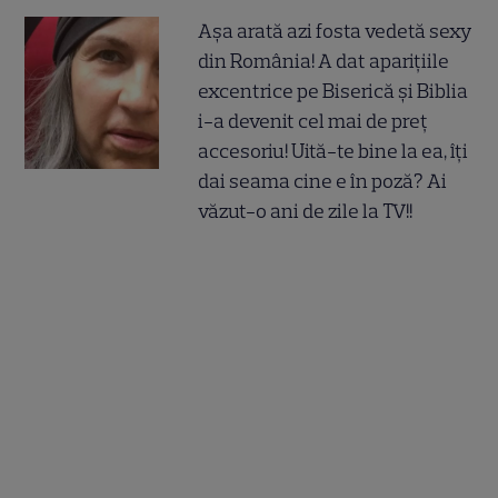
Așa arată azi fosta vedetă sexy
din România! A dat aparițiile
excentrice pe Biserică și Biblia
i-a devenit cel mai de preț
accesoriu! Uită-te bine la ea, îți
dai seama cine e în poză? Ai
văzut-o ani de zile la TV!!