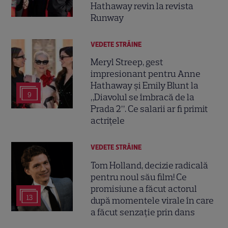
Hathaway revin la revista
Runway
VEDETE STRĂINE
Meryl Streep, gest
impresionant pentru Anne
Hathaway și Emily Blunt la
9
„Diavolul se îmbracă de la
Prada 2”. Ce salarii ar fi primit
actrițele
VEDETE STRĂINE
Tom Holland, decizie radicală
pentru noul său film! Ce
promisiune a făcut actorul
13
după momentele virale în care
a făcut senzație prin dans