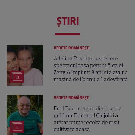
ŞTIRI
VEDETE ROMÂNEŞTI
Adelina Pestrițu, petrecere
spectaculoasă pentru fiica ei,
Zeny. A împlinit 8 ani și a avut o
21
mașină de Formula 1 adevărată
VEDETE ROMÂNEŞTI
Emil Boc, imagini din propria
grădină. Primarul Clujului a
arătat prima recoltă de roșii
9
cultivate acasă