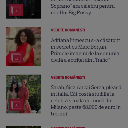
Soprano” era celebru pentru
4
rolul lui Big Pussy
VEDETE ROMÂNEŞTI
Adriana Irimescu s-a căsătorit
în secret cu Marc Borțun.
Primele imagini de la cununia
11
civilă a actriței din „Trafic”
VEDETE ROMÂNEŞTI
Sarah, fiica Ancăi Serea, pleacă
în Italia. Cât costă studiile la
celebra școală de modă din
8
Milano: peste 68.000 de euro în
trei ani