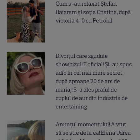
Cum s-au relaxat Ștefan
Baiaram și soția Cristina, după
victoria 4-0 cu Petrolul
Divorțul care zguduie
showbizul! E oficial! Și-au spus
adio în cel mai mare secret,
după aproape 20 de ani de
mariaj! S-a ales praful de
cuplul de aur din industria de
entertaining
Anunțul momentului! A vrut
să se știe de la ea! Elena Udrea