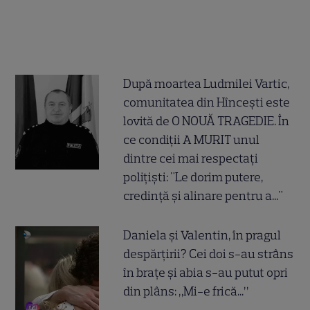
După moartea Ludmilei Vartic,
comunitatea din Hîncești este
lovită de O NOUĂ TRAGEDIE. În
ce condiții A MURIT unul
dintre cei mai respectați
polițiști: "Le dorim putere,
credință și alinare pentru a..."
Daniela și Valentin, în pragul
despărțirii? Cei doi s-au strâns
în brațe și abia s-au putut opri
din plâns: „Mi-e frică...”