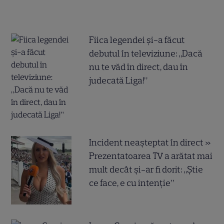
Fiica legendei și-a făcut
debutul în televiziune: „Dacă
nu te văd în direct, dau în
judecată Liga!”
Incident neașteptat în direct »
Prezentatoarea TV a arătat mai
mult decât și-ar fi dorit: „Știe
ce face, e cu intenție”