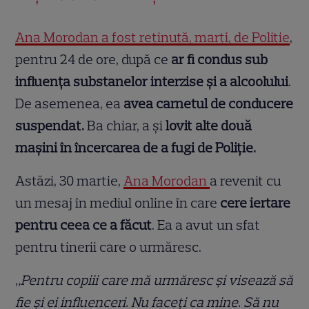
Ana Morodan a fost reținută, marți, de Poliție
,
pentru 24 de ore, după ce
ar fi condus sub
influența substanelor interzise și a alcoolului
.
De asemenea, ea
avea carnetul de conducere
suspendat.
Ba chiar, a și
lovit alte două
mașini în încercarea de a fugi de Poliție.
Astăzi, 30 martie,
Ana Morodan
a revenit cu
un mesaj în mediul online în care
cere iertare
pentru ceea ce a făcut
. Ea a avut un sfat
pentru tinerii care o urmăresc.
„Pentru copiii care mă urmăresc și visează să
fie și ei influenceri. Nu faceți ca mine. Să nu