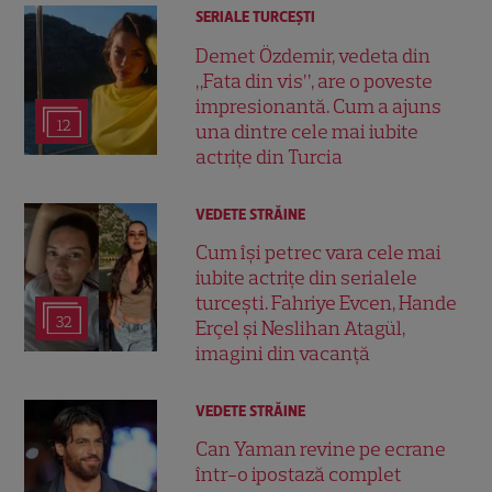
SERIALE TURCEŞTI
Demet Özdemir, vedeta din
„Fata din vis”, are o poveste
impresionantă. Cum a ajuns
12
una dintre cele mai iubite
actrițe din Turcia
VEDETE STRĂINE
Cum își petrec vara cele mai
iubite actrițe din serialele
turcești. Fahriye Evcen, Hande
32
Erçel și Neslihan Atagül,
imagini din vacanță
VEDETE STRĂINE
Can Yaman revine pe ecrane
într-o ipostază complet