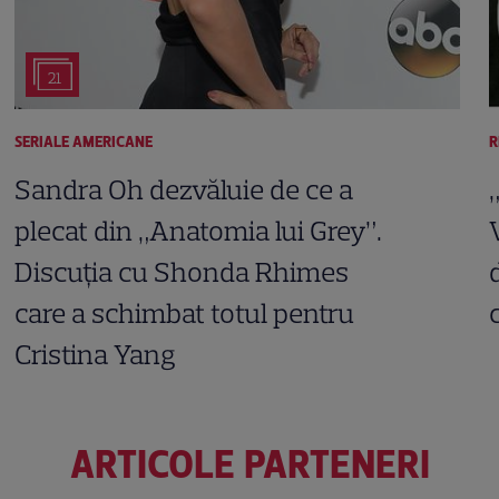
21
SERIALE AMERICANE
R
Sandra Oh dezvăluie de ce a
plecat din „Anatomia lui Grey”.
Discuția cu Shonda Rhimes
care a schimbat totul pentru
Cristina Yang
ARTICOLE PARTENERI