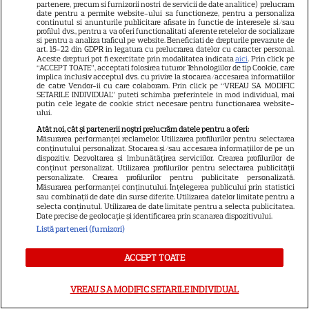
VEDETE STRĂINE
partenere, precum si furnizorii nostri de servicii de date analitice) prelucram
date pentru a permite website-ului sa functioneze, pentru a personaliza
continutul si anunturile publicitare afisate in functie de interesele si/sau
Marvel are un nou Black
profilul dvs., pentru a va oferi functionalitati aferente retelelor de socializare
si pentru a analiza traficul pe website. Beneficiati de drepturile prevazute de
Panther. David Jonsson preia
art. 15-22 din GDPR in legatura cu prelucrarea datelor cu caracter personal.
moștenirea lui Chadwick
Aceste drepturi pot fi exercitate prin modalitatea indicata
aici
. Prin click pe
“ACCEPT TOATE”, acceptati folosirea tuturor Tehnologiilor de tip Cookie, care
3
Boseman
implica inclusiv acceptul dvs. cu privire la stocarea/accesarea informatiilor
de catre Vendor-ii cu care colaboram. Prin click pe “VREAU SA MODIFIC
SETARILE INDIVIDUAL” puteti schimba preferintele in mod individual, mai
putin cele legate de cookie strict necesare pentru functionarea website-
ului.
VEDETE STRĂINE
Atât noi, cât și partenerii noștri prelucrăm datele pentru a oferi:
Măsurarea performanței reclamelor. Utilizarea profilurilor pentru selectarea
Ryan Gosling este noul Ghost
conținutului personalizat. Stocarea și/sau accesarea informațiilor de pe un
Rider din Universul Marvel.
dispozitiv. Dezvoltarea și îmbunătățirea serviciilor. Crearea profilurilor de
conținut personalizat. Utilizarea profilurilor pentru selectarea publicității
Anunțul făcut la Comic-Con i-
personalizate. Crearea profilurilor pentru publicitate personalizată.
7
Măsurarea performanței conținutului. Înțelegerea publicului prin statistici
a entuziasmat pe fani
sau combinații de date din surse diferite. Utilizarea datelor limitate pentru a
selecta conținutul. Utilizarea de date limitate pentru a selecta publicitatea.
Date precise de geolocație și identificarea prin scanarea dispozitivului.
Listă parteneri (furnizori)
DISNEY PLUS
„Diavolul se îmbracă de la
ACCEPT TOATE
Prada 2” s-a lansat pe Disney+.
Meryl Streep și Anne
VREAU SA MODIFIC SETARILE INDIVIDUAL
Hathaway revin la revista