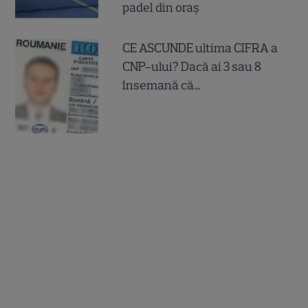
padel din oraș
CE ASCUNDE ultima CIFRA a
CNP-ului? Dacă ai 3 sau 8
însemană că...