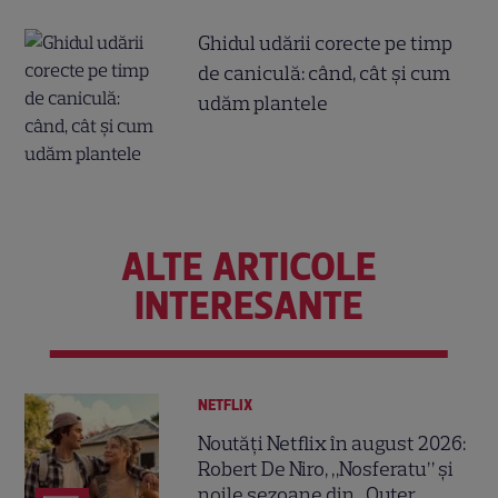
Ghidul udării corecte pe timp
de caniculă: când, cât şi cum
udăm plantele
ALTE ARTICOLE
INTERESANTE
NETFLIX
Noutăți Netflix în august 2026:
Robert De Niro, „Nosferatu” și
noile sezoane din „Outer