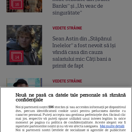
16
Banks” și „Un veac de
singurătate”
VEDETE STRĂINE
Sean Astin din „Stăpânul
Inelelor” a fost nevoit să își
vândă casa din cauza
14
salariului mic: Câți bani a
primit de fapt
VEDETE STRĂINE
Elon Musk, atac la adresa
Nouă ne pasă ca datele tale personale să rămână
regizorului premiat cu Oscar
confidențiale
care a realizat documentarul
Noi și partenerii noștri
596
stocăm și/sau accesăm informații pe dispozitivul
14
despre viața sa. Filmul are 232
dvs., precum identificatorii cookie unici pentru prelucrarea datelor cu
caracter personal. Puteți accepta sau gestiona preferințele dvs. făcând clic
de minute
mai jos, respectiv vă puteți opune utilizării unui interes legitim în orice
moment pe pagina cu politica de confidențialitate. Aceste alegeri vor fi
raportate partenerilor noștri și nu vă vor afecta navigarea.
Mai multe detalii
Noi si partenerii nostri (retelele de socializare si agentiile de publicitate