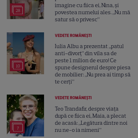
imagine cu fiica ei, Nina, și
28
povestea numelui ales. „Nu mă
satur să o privesc”
VEDETE ROMÂNEŞTI
Iulia Albu a prezentat „patul
anti-divorț” din vila sa de
peste 1 milion de euro! Ce
10
spune designerul despre piesa
de mobilier: „Nu prea ai timp să
te cerți”
VEDETE ROMÂNEŞTI
Teo Trandafir, despre viața
după ce fiica ei, Maia, a plecat
de acasă: „Legătura dintre noi
7
nu ne-o ia nimeni”