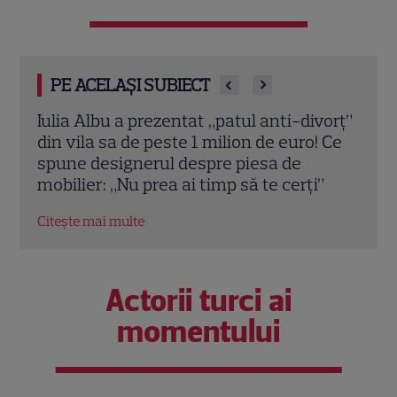
PE ACELAȘI SUBIECT
vorț”
Teo Trandafir, despre viața după ce fiica
Tora 
 Ce
ei, Maia, a plecat de acasă: „Legătura
Dram
dintre noi nu ne-o ia nimeni”
schi
”
Citește mai multe
Citeș
Actorii turci ai
momentului