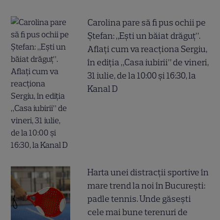
Carolina pare să fi pus ochii pe
Ștefan: „Ești un băiat drăguț”.
Aflați cum va reacționa Sergiu,
în ediția „Casa iubirii” de vineri,
31 iulie, de la 10:00 și 16:30, la
Kanal D
Harta unei distracții sportive în
mare trend la noi în București:
padle tennis. Unde găsești
cele mai bune terenuri de