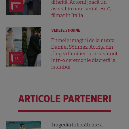
diferită. Actorul joacă un
31
avocat în noul serial „Bro”,
filmat în Italia
VEDETE STRĂINE
Primele imagini de la nunta
Damlei Sönmez. Actrița din
„Legea familiei” s-a căsătorit
13
într-o ceremonie discretă la
Istanbul
ARTICOLE PARTENERI
Tragedia înfiorătoare a