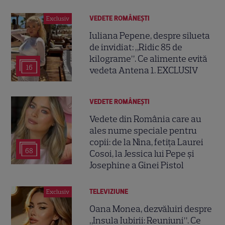
VEDETE ROMÂNEŞTI
Exclusiv
Iuliana Pepene, despre silueta
de invidiat: „Ridic 85 de
kilograme”. Ce alimente evită
16
vedeta Antena 1. EXCLUSIV
VEDETE ROMÂNEŞTI
Vedete din România care au
ales nume speciale pentru
copii: de la Nina, fetița Laurei
68
Cosoi, la Jessica lui Pepe și
Josephine a Ginei Pistol
TELEVIZIUNE
Exclusiv
Oana Monea, dezvăluiri despre
„Insula Iubirii: Reuniuni”. Ce