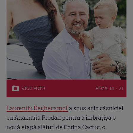
VEZI
FOTO
POZA
14 / 21
Laurențiu Reghecampf
a spus adio căsniciei
cu Anamaria Prodan pentru a îmbrățișa o
nouă etapă alături de Corina Caciuc, o