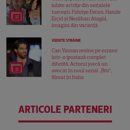
iubite actrițe din serialele
turcești. Fahriye Evcen, Hande
32
Erçel și Neslihan Atagül,
imagini din vacanță
VEDETE STRĂINE
Can Yaman revine pe ecrane
într-o ipostază complet
diferită. Actorul joacă un
31
avocat în noul serial „Bro”,
filmat în Italia
ARTICOLE PARTENERI