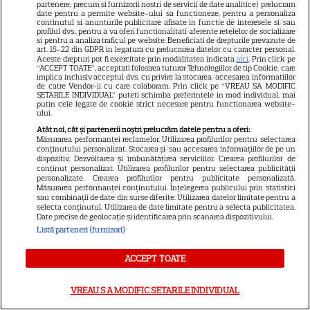
partenere, precum si furnizorii nostri de servicii de date analitice) prelucram
date pentru a permite website-ului sa functioneze, pentru a personaliza
continutul si anunturile publicitare afisate in functie de interesele si/sau
Loto 6/49 din 2 august
profilul dvs., pentru a va oferi functionalitati aferente retelelor de socializare
si pentru a analiza traficul pe website. Beneficiati de drepturile prevazute de
2026. Report de peste 9
art. 15-22 din GDPR in legatura cu prelucrarea datelor cu caracter personal.
Aceste drepturi pot fi exercitate prin modalitatea indicata
aici
. Prin click pe
milioane de euro la 6/49,
“ACCEPT TOATE”, acceptati folosirea tuturor Tehnologiilor de tip Cookie, care
implica inclusiv acceptul dvs. cu privire la stocarea/accesarea informatiilor
categoria I
de catre Vendor-ii cu care colaboram. Prin click pe “VREAU SA MODIFIC
SETARILE INDIVIDUAL” puteti schimba preferintele in mod individual, mai
putin cele legate de cookie strict necesare pentru functionarea website-
ului.
Atât noi, cât și partenerii noștri prelucrăm datele pentru a oferi:
Măsurarea performanței reclamelor. Utilizarea profilurilor pentru selectarea
Cum coci vinetele la bloc, fără
conținutului personalizat. Stocarea și/sau accesarea informațiilor de pe un
dispozitiv. Dezvoltarea și îmbunătățirea serviciilor. Crearea profilurilor de
să umpli casa de fum
conținut personalizat. Utilizarea profilurilor pentru selectarea publicității
personalizate. Crearea profilurilor pentru publicitate personalizată.
Măsurarea performanței conținutului. Înțelegerea publicului prin statistici
sau combinații de date din surse diferite. Utilizarea datelor limitate pentru a
selecta conținutul. Utilizarea de date limitate pentru a selecta publicitatea.
Date precise de geolocație și identificarea prin scanarea dispozitivului.
Listă parteneri (furnizori)
ACCEPT TOATE
Cum se face cafeaua la presa
franceză – cum funcționează
VREAU SA MODIFIC SETARILE INDIVIDUAL
și care sunt avantajele