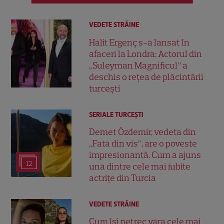
VEDETE STRĂINE
Halit Ergenç s-a lansat în
afaceri la Londra: Actorul din
„Suleyman Magnificul” a
deschis o rețea de plăcintării
turcești
SERIALE TURCEŞTI
Demet Özdemir, vedeta din
„Fata din vis”, are o poveste
impresionantă. Cum a ajuns
12
una dintre cele mai iubite
actrițe din Turcia
VEDETE STRĂINE
Cum își petrec vara cele mai