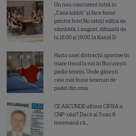
Un nou concurent intră în
„Casa iubirii” și face furori
printre fete! Nu ratați ediția de
sâmbătă, 1 august, difuzată de
la 16:00 și 19:00, la Kanal D
Harta unei distracții sportive în
mare trend la noi în București:
padle tennis. Unde găsești
cele mai bune terenuri de
padel din oraș
CE ASCUNDE ultima CIFRA a
CNP-ului? Dacă ai 3 sau 8
însemană că...