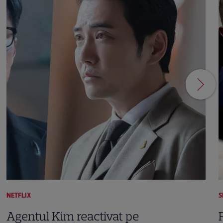
NETFLIX
S
Agentul Kim reactivat pe