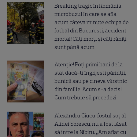
Breaking tragic în România:
microbuzul în care se afla
acum câteva minute echipa de
fotbal din București, accident
mortal! Câți morți și câți răniți
sunt până acum
Atenție! Poți primi bani de la
stat dacă-ți îngrijești părinții,
bunicii sau pe cineva vârstnic
din familie. Acum s-a decis!
Cum trebuie să procedezi
Alexandru Ciucu, fostul soț al
Alinei Sorescu, nu a fost lăsat
să intre la Nibiru. „Am aflat cu