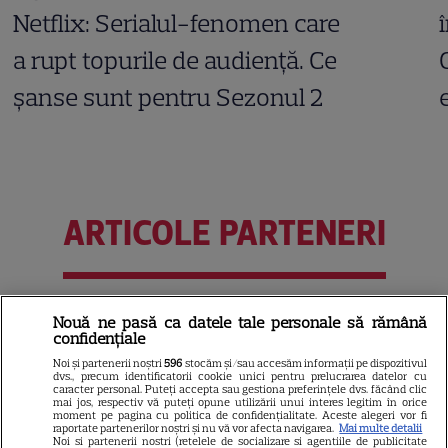
Netflix: Serialul-fenomen care
a rupt topurile de audiență. Ce
șanse sunt pentru Sezonul 2
ARTICOLE PARTENERI
Nouă ne pasă ca datele tale personale să rămână
Horoscop Urania | Previziuni
confidențiale
astrologice pentru perioada 1 –
Noi și partenerii noștri
596
stocăm și/sau accesăm informații pe dispozitivul
7 august 2026. Venus va intra
dvs., precum identificatorii cookie unici pentru prelucrarea datelor cu
caracter personal. Puteți accepta sau gestiona preferințele dvs. făcând clic
în zodia Balanței
mai jos, respectiv vă puteți opune utilizării unui interes legitim în orice
moment pe pagina cu politica de confidențialitate. Aceste alegeri vor fi
raportate partenerilor noștri și nu vă vor afecta navigarea.
Mai multe detalii
Noi si partenerii nostri (retelele de socializare si agentiile de publicitate