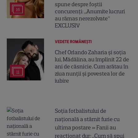
spune despre foștii
16
concurenți: „Anumite lucruri
au rămas nerezolvate”
EXCLUSIV
VEDETE ROMÂNEŞTI
Chef Orlando Zaharia și soția
lui, Mădălina, au împlinit 22 de
ani de căsnicie. Cum arătau în
11
ziua nunții și povestea lor de
iubire
Soția fotbalistului de
națională a stârnit furie cu
ultima postare » Fanii au
reacționat dur: „Cum să spui