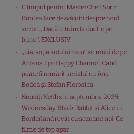
E timpul pentru MasterChef! Sorin
Bontea face dezvăluiri despre noul
sezon. „Dacă intrăm la duel, e pe
bune”. EXCLUSIV
„Lia, soția soțului meu” se mută de pe
Antena 1 pe Happy Channel. Când
poate fi urmărit serialul cu Ana
Bodea și Ștefan Floroaica
Noutăți Netflix în septembrie 2025:
Wednesday, Black Rabbit și Alice in
Borderland revin cu sezoane noi. Ce
filme de top apar