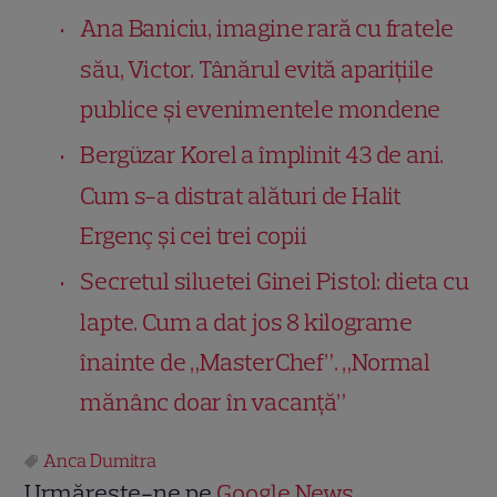
Ana Baniciu, imagine rară cu fratele
său, Victor. Tânărul evită aparițiile
publice și evenimentele mondene
Bergüzar Korel a împlinit 43 de ani.
Cum s-a distrat alături de Halit
Ergenç și cei trei copii
Secretul siluetei Ginei Pistol: dieta cu
lapte. Cum a dat jos 8 kilograme
înainte de „MasterChef”. „Normal
mănânc doar în vacanță”
Anca Dumitra
Urmărește-ne pe
Google News