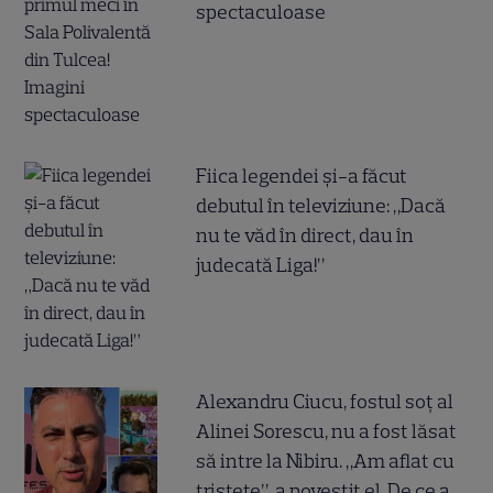
spectaculoase
Fiica legendei și-a făcut
debutul în televiziune: „Dacă
nu te văd în direct, dau în
judecată Liga!”
Alexandru Ciucu, fostul soț al
Alinei Sorescu, nu a fost lăsat
să intre la Nibiru. „Am aflat cu
tristețe”, a povestit el. De ce a