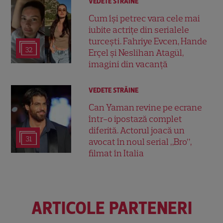
VEDETE STRĂINE
Cum își petrec vara cele mai
iubite actrițe din serialele
turcești. Fahriye Evcen, Hande
32
Erçel și Neslihan Atagül,
imagini din vacanță
VEDETE STRĂINE
Can Yaman revine pe ecrane
într-o ipostază complet
diferită. Actorul joacă un
31
avocat în noul serial „Bro”,
filmat în Italia
ARTICOLE PARTENERI