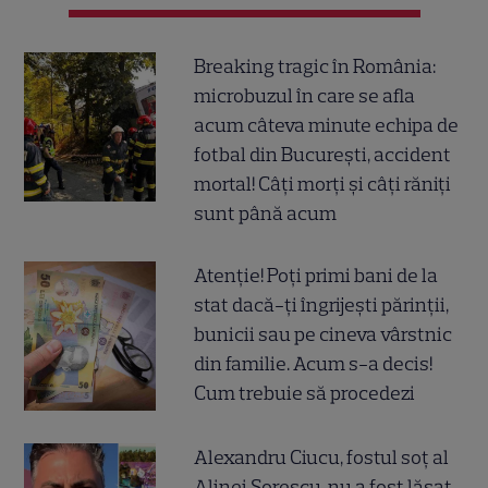
Breaking tragic în România:
microbuzul în care se afla
acum câteva minute echipa de
fotbal din București, accident
mortal! Câți morți și câți răniți
sunt până acum
Atenție! Poți primi bani de la
stat dacă-ți îngrijești părinții,
bunicii sau pe cineva vârstnic
din familie. Acum s-a decis!
Cum trebuie să procedezi
Alexandru Ciucu, fostul soț al
Alinei Sorescu, nu a fost lăsat