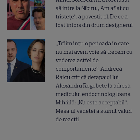
să intre la Nibiru. „Am aflat cu
tristețe”, a povestit el. De ce a
fost întors din drum designerul
„Trăim într-o perioadă în care
nu mai avem voie să trecem cu
vederea astfel de
comportamente”. Andreea
Raicu critică derapajul lui
Alexandru Rogobete la adresa
medicului endocrinolog Ioana
Mihăilă: „Nu este acceptabil”.
Mesajul vedetei a stârnit valuri
de reacții