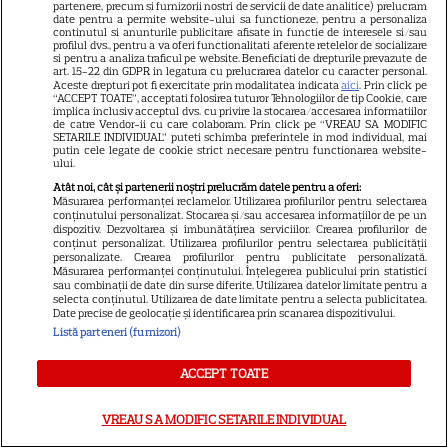
partenere, precum si furnizorii nostri de servicii de date analitice) prelucram
date pentru a permite website-ului sa functioneze, pentru a personaliza
continutul si anunturile publicitare afisate in functie de interesele si/sau
profilul dvs., pentru a va oferi functionalitati aferente retelelor de socializare
si pentru a analiza traficul pe website. Beneficiati de drepturile prevazute de
art. 15-22 din GDPR in legatura cu prelucrarea datelor cu caracter personal.
Aceste drepturi pot fi exercitate prin modalitatea indicata
aici
. Prin click pe
“ACCEPT TOATE”, acceptati folosirea tuturor Tehnologiilor de tip Cookie, care
implica inclusiv acceptul dvs. cu privire la stocarea/accesarea informatiilor
de catre Vendor-ii cu care colaboram. Prin click pe “VREAU SA MODIFIC
SETARILE INDIVIDUAL” puteti schimba preferintele in mod individual, mai
putin cele legate de cookie strict necesare pentru functionarea website-
ului.
Atât noi, cât și partenerii noștri prelucrăm datele pentru a oferi:
Măsurarea performanței reclamelor. Utilizarea profilurilor pentru selectarea
conținutului personalizat. Stocarea și/sau accesarea informațiilor de pe un
dispozitiv. Dezvoltarea și îmbunătățirea serviciilor. Crearea profilurilor de
conținut personalizat. Utilizarea profilurilor pentru selectarea publicității
personalizate. Crearea profilurilor pentru publicitate personalizată.
Măsurarea performanței conținutului. Înțelegerea publicului prin statistici
sau combinații de date din surse diferite. Utilizarea datelor limitate pentru a
selecta conținutul. Utilizarea de date limitate pentru a selecta publicitatea.
Date precise de geolocație și identificarea prin scanarea dispozitivului.
Listă parteneri (furnizori)
21
ACCEPT TOATE
VREAU SA MODIFIC SETARILE INDIVIDUAL
SERIALE AMERICANE
R