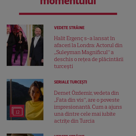
momentului
VEDETE STRĂINE
Halit Ergenç s-a lansat în
afaceri la Londra: Actorul din
„Suleyman Magnificul” a
deschis o rețea de plăcintării
turcești
SERIALE TURCEŞTI
Demet Özdemir, vedeta din
„Fata din vis”, are o poveste
impresionantă. Cum a ajuns
12
una dintre cele mai iubite
actrițe din Turcia