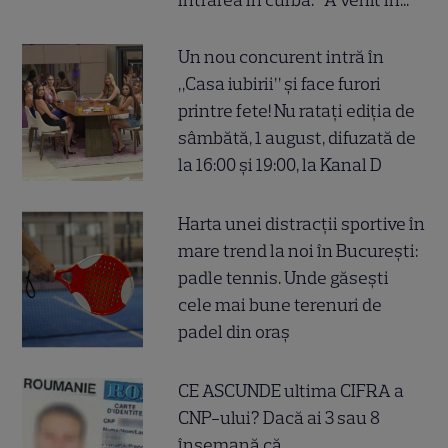
intrarea în curbă: "A venit în..."
Un nou concurent intră în
„Casa iubirii” și face furori
printre fete! Nu ratați ediția de
sâmbătă, 1 august, difuzată de
la 16:00 și 19:00, la Kanal D
Harta unei distracții sportive în
mare trend la noi în București:
padle tennis. Unde găsești
cele mai bune terenuri de
padel din oraș
CE ASCUNDE ultima CIFRA a
CNP-ului? Dacă ai 3 sau 8
însemană că...