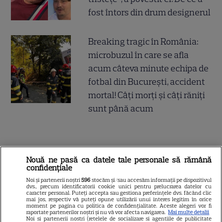
fost întors din drum designerul
Breaking tragic în România:
microbuzul în care se afla
acum câteva minute echipa de
fotbal din București, accident
mortal! Câți morți și câți răniți
sunt până acum
SERIALE
Nouă ne pasă ca datele tale personale să rămână
confidențiale
Noi și partenerii noștri
596
stocăm și/sau accesăm informații pe dispozitivul
dvs., precum identificatorii cookie unici pentru prelucrarea datelor cu
caracter personal. Puteți accepta sau gestiona preferințele dvs. făcând clic
mai jos, respectiv vă puteți opune utilizării unui interes legitim în orice
moment pe pagina cu politica de confidențialitate. Aceste alegeri vor fi
raportate partenerilor noștri și nu vă vor afecta navigarea.
Mai multe detalii
Noi si partenerii nostri (retelele de socializare si agentiile de publicitate