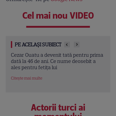
Cel mai nou VIDEO
PE ACELAȘI SUBIECT
l
Cezar Ouatu a devenit tată pentru prima
Laur
stea
dată la 46 de ani. Ce nume deosebit a
Pove
i
ales pentru fetița lui
a re
fiic
Citește mai multe
Citeș
Actorii turci ai