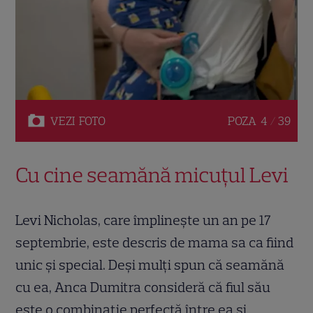
VEZI
FOTO
POZA
4 / 39
Cu cine seamănă micuțul Levi
Levi Nicholas, care împlinește un an pe 17
septembrie, este descris de mama sa ca fiind
unic și special. Deși mulți spun că seamănă
cu ea, Anca Dumitra consideră că fiul său
este o combinație perfectă între ea și