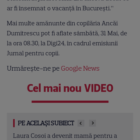
ar fi însemnat o vacanţă în Bucureşti.”
Mai multe amănunte din copilăria Ancăi
Dumitrescu pot fi aflate sâmbătă, 31 Mai, de
la ora 08.30, la Digi24, în cadrul emisiunii
Jurnal pentru copii.
Urmărește-ne pe
Google News
Cel mai nou VIDEO
PE ACELAȘI SUBIECT
 a
Iulia Albu a prezentat „patul anti-divorț”
Sean