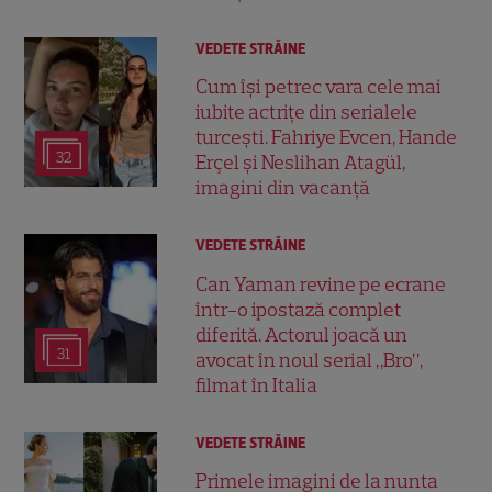
VEDETE STRĂINE
Cum își petrec vara cele mai
iubite actrițe din serialele
turcești. Fahriye Evcen, Hande
32
Erçel și Neslihan Atagül,
imagini din vacanță
VEDETE STRĂINE
Can Yaman revine pe ecrane
într-o ipostază complet
diferită. Actorul joacă un
31
avocat în noul serial „Bro”,
filmat în Italia
VEDETE STRĂINE
Primele imagini de la nunta