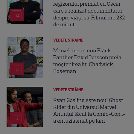
regizorului premiat cu Oscar
care a realizat documentarul
14
despre viața sa. Filmul are 232
de minute
VEDETE STRĂINE
Marvel are un nou Black
Panther. David Jonsson preia
moștenirea lui Chadwick
3
Boseman
VEDETE STRĂINE
Ryan Gosling este noul Ghost
Rider din Universul Marvel.
Anunțul făcut la Comic-Con i-
7
a entuziasmat pe fani