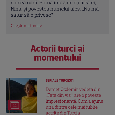
i,
din vila sa de peste 1 milion de euro! Ce
nevo
 mă
spune designerul despre piesa de
salar
mobilier: „Nu prea ai timp să te cerți”
Citeș
Citește mai multe
Actorii turci ai
momentului
SERIALE TURCEŞTI
Demet Özdemir, vedeta din
„Fata din vis”, are o poveste
impresionantă. Cum a ajuns
12
una dintre cele mai iubite
actrițe din Turcia