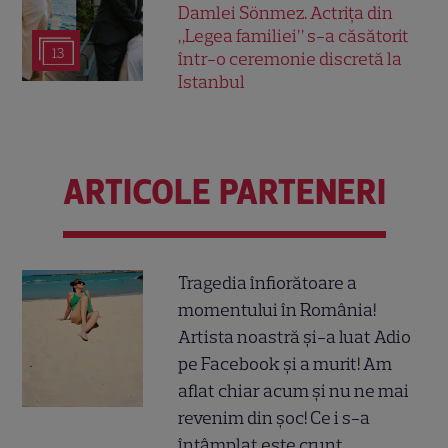
Damlei Sönmez. Actrița din
„Legea familiei” s-a căsătorit
13
într-o ceremonie discretă la
Istanbul
ARTICOLE PARTENERI
Tragedia înfiorătoare a
momentului în România!
Artista noastră și-a luat Adio
pe Facebook și a murit! Am
aflat chiar acum și nu ne mai
revenim din șoc! Ce i s-a
întâmplat este crunt