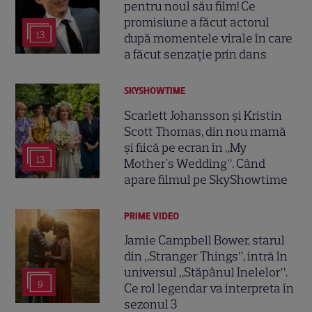
pentru noul său film! Ce
promisiune a făcut actorul
13
după momentele virale în care
a făcut senzație prin dans
SKYSHOWTIME
Scarlett Johansson și Kristin
Scott Thomas, din nou mamă
și fiică pe ecran în „My
13
Mother's Wedding”. Când
apare filmul pe SkyShowtime
PRIME VIDEO
Jamie Campbell Bower, starul
din „Stranger Things”, intră în
universul „Stăpânul Inelelor”.
9
Ce rol legendar va interpreta în
sezonul 3