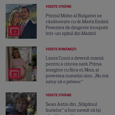
VEDETE STRĂINE
Prințul Mirko al Bulgariei se
căsătorește cu dr. Marta Embid.
Povestea de dragoste începută
7
într-un spital din Madrid
VEDETE ROMÂNEŞTI
Laura Cosoi a devenit mamă
pentru a cincea oară. Prima
imagine cu fiica ei, Nina, și
28
povestea numelui ales. „Nu mă
satur să o privesc”
VEDETE STRĂINE
Sean Astin din „Stăpânul
Inelelor” a fost nevoit să își