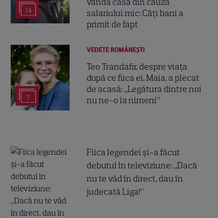
vândă casa din cauza
14
salariului mic: Câți bani a
primit de fapt
VEDETE ROMÂNEŞTI
Teo Trandafir, despre viața
după ce fiica ei, Maia, a plecat
de acasă: „Legătura dintre noi
7
nu ne-o ia nimeni”
Fiica legendei și-a făcut
debutul în televiziune: „Dacă
nu te văd în direct, dau în
judecată Liga!”