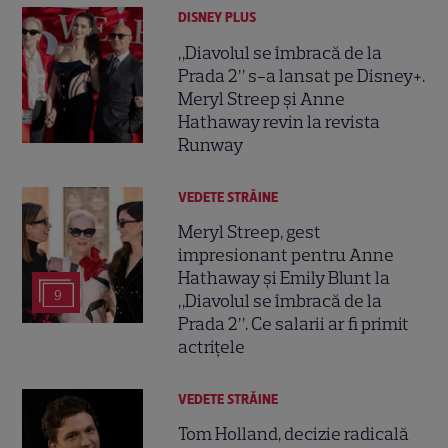
DISNEY PLUS
„Diavolul se îmbracă de la
Prada 2” s-a lansat pe Disney+.
Meryl Streep și Anne
Hathaway revin la revista
Runway
VEDETE STRĂINE
Meryl Streep, gest
impresionant pentru Anne
Hathaway și Emily Blunt la
9
„Diavolul se îmbracă de la
Prada 2”. Ce salarii ar fi primit
actrițele
VEDETE STRĂINE
Tom Holland, decizie radicală