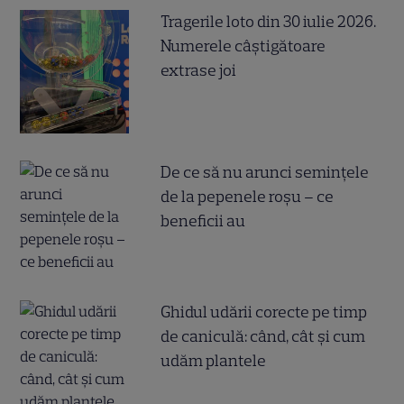
Tragerile loto din 30 iulie 2026.
Numerele câştigătoare
extrase joi
De ce să nu arunci semințele
de la pepenele roșu – ce
beneficii au
Ghidul udării corecte pe timp
de caniculă: când, cât şi cum
udăm plantele