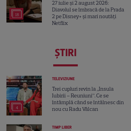
27 iulie și 2 august 2026:
Diavolul se îmbracă de la Prada
18
2 pe Disney+ și mari noutăți
Netflix
ŞTIRI
TELEVIZIUNE
Trei cupluri revin la „Insula
Iubirii – Reuniuni”. Ce se
întâmplă când se întâlnesc din
4
nou cu Radu Vâlcan
TIMP LIBER