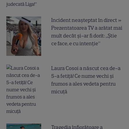
Incident neașteptat în direct »
Prezentatoarea TV a arătat mai
mult decât și-ar fi dorit: „Știe
ce face, e cu intenție”
Laura Cosoi a născut cea de-a
5-a fetiță! Ce nume vechi și
frumos a ales vedeta pentru
micuță
Tragedia înfiorătoare a