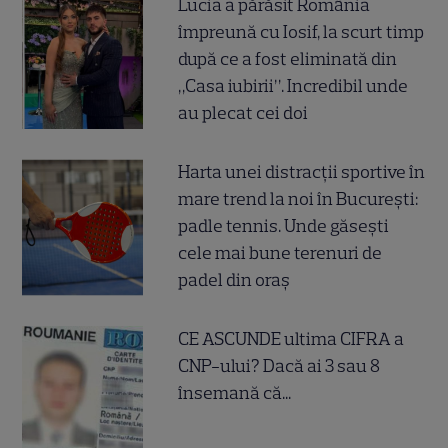
Lucia a părăsit România
împreună cu Iosif, la scurt timp
după ce a fost eliminată din
„Casa iubirii”. Incredibil unde
au plecat cei doi
Harta unei distracții sportive în
mare trend la noi în București:
padle tennis. Unde găsești
cele mai bune terenuri de
padel din oraș
CE ASCUNDE ultima CIFRA a
CNP-ului? Dacă ai 3 sau 8
însemană că...