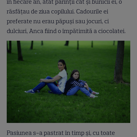
în fiecare an, atât părinţii cât şi bunicii ei, o
răsfăţau de ziua copilului. Cadourile ei
preferate nu erau păpuşi sau jocuri, ci
dulciuri, Anca fiind o împătimită a ciocolatei.
Pasiunea s-a pastrat în timp şi, cu toate