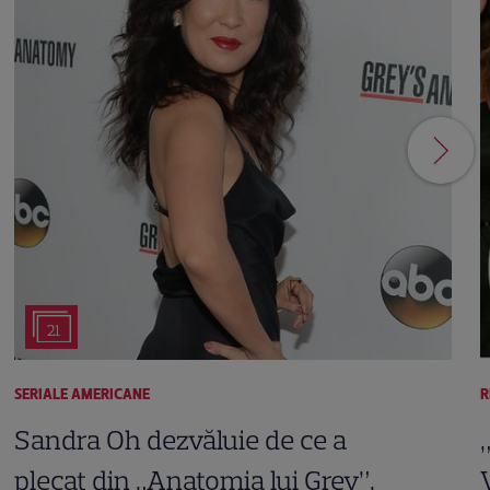
21
SERIALE AMERICANE
R
Sandra Oh dezvăluie de ce a
plecat din „Anatomia lui Grey”.