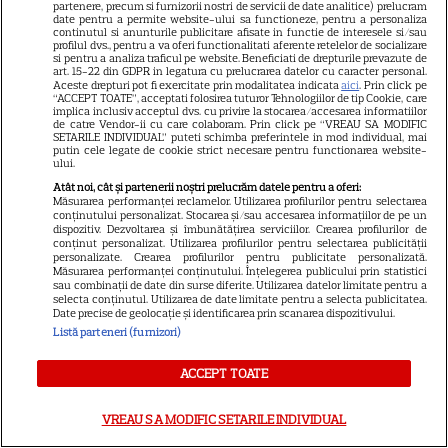
partenere, precum si furnizorii nostri de servicii de date analitice) prelucram
pentru PRO TV. Compania
date pentru a permite website-ului sa functioneze, pentru a personaliza
continutul si anunturile publicitare afisate in functie de interesele si/sau
anunță că va contesta decizia
profilul dvs., pentru a va oferi functionalitati aferente retelelor de socializare
si pentru a analiza traficul pe website. Beneficiati de drepturile prevazute de
Consiliului Concurenței
art. 15-22 din GDPR in legatura cu prelucrarea datelor cu caracter personal.
Aceste drepturi pot fi exercitate prin modalitatea indicata
aici
. Prin click pe
“ACCEPT TOATE”, acceptati folosirea tuturor Tehnologiilor de tip Cookie, care
implica inclusiv acceptul dvs. cu privire la stocarea/accesarea informatiilor
de catre Vendor-ii cu care colaboram. Prin click pe “VREAU SA MODIFIC
VEDETE STRĂINE
SETARILE INDIVIDUAL” puteti schimba preferintele in mod individual, mai
putin cele legate de cookie strict necesare pentru functionarea website-
De la o viață modestă la sute
ului.
de milioane de dolari. Cum a
Atât noi, cât și partenerii noștri prelucrăm datele pentru a oferi:
Măsurarea performanței reclamelor. Utilizarea profilurilor pentru selectarea
ajuns Sylvester Stallone unul
conținutului personalizat. Stocarea și/sau accesarea informațiilor de pe un
15
dintre cei mai bogați actori de
dispozitiv. Dezvoltarea și îmbunătățirea serviciilor. Crearea profilurilor de
conținut personalizat. Utilizarea profilurilor pentru selectarea publicității
la Hollywood
personalizate. Crearea profilurilor pentru publicitate personalizată.
Măsurarea performanței conținutului. Înțelegerea publicului prin statistici
sau combinații de date din surse diferite. Utilizarea datelor limitate pentru a
selecta conținutul. Utilizarea de date limitate pentru a selecta publicitatea.
Date precise de geolocație și identificarea prin scanarea dispozitivului.
Listă parteneri (furnizori)
ACCEPT TOATE
VREAU SA MODIFIC SETARILE INDIVIDUAL