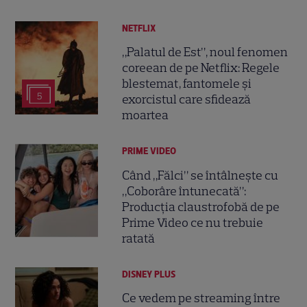
NETFLIX
„Palatul de Est”, noul fenomen
coreean de pe Netflix: Regele
blestemat, fantomele și
5
exorcistul care sfidează
moartea
PRIME VIDEO
Când „Fălci” se întâlnește cu
„Coborâre întunecată”:
Producția claustrofobă de pe
Prime Video ce nu trebuie
ratată
DISNEY PLUS
Ce vedem pe streaming între