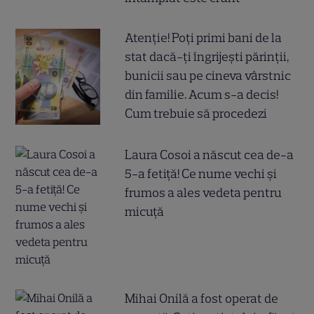
Atenție! Poți primi bani de la
stat dacă-ți îngrijești părinții,
bunicii sau pe cineva vârstnic
din familie. Acum s-a decis!
Cum trebuie să procedezi
Laura Cosoi a născut cea de-a
5-a fetiță! Ce nume vechi și
frumos a ales vedeta pentru
micuță
Mihai Onilă a fost operat de