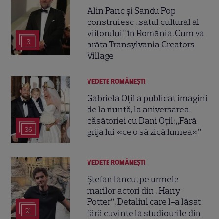
Alin Panc și Sandu Pop
construiesc „satul cultural al
viitorului” în România. Cum va
3
arăta Transylvania Creators
Village
VEDETE ROMÂNEŞTI
Gabriela Oțil a publicat imagini
de la nuntă, la aniversarea
căsătoriei cu Dani Oțil: „Fără
36
grija lui «ce o să zică lumea»”
VEDETE ROMÂNEŞTI
Ștefan Iancu, pe urmele
marilor actori din „Harry
Potter”. Detaliul care l-a lăsat
21
fără cuvinte la studiourile din