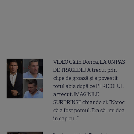
VIDEO Călin Donca, LA UN PAS
DE TRAGEDIE! A trecut prin
clipe de groază și a povestit
totul abia după ce PERICOLUL
a trecut. IMAGINILE
SURPRINSE chiar de el: "Noroc
că a fost pomul. Era să-mi dea
în cap cu..."