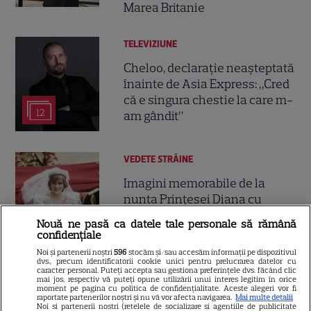
Marea Britanie
TELEVIZIUNE
Cheloo, declarație neașteptată
înainte de Asia Express: „Cred
că e singura chestie la care m-
12
am gândit”
VEDETE STRĂINE
Imagini memorabile de la
nunta Prințesei Diana cu
Prințul Charles. Detalii
Nouă ne pasă ca datele tale personale să rămână
18
fascinante de la ceremonia
confidențiale
regală din 1981
Noi și partenerii noștri
596
stocăm și/sau accesăm informații pe dispozitivul
dvs., precum identificatorii cookie unici pentru prelucrarea datelor cu
caracter personal. Puteți accepta sau gestiona preferințele dvs. făcând clic
mai jos, respectiv vă puteți opune utilizării unui interes legitim în orice
TELEVIZIUNE
moment pe pagina cu politica de confidențialitate. Aceste alegeri vor fi
raportate partenerilor noștri și nu vă vor afecta navigarea.
Mai multe detalii
Amendă de 4 milioane de euro
Noi si partenerii nostri (retelele de socializare si agentiile de publicitate