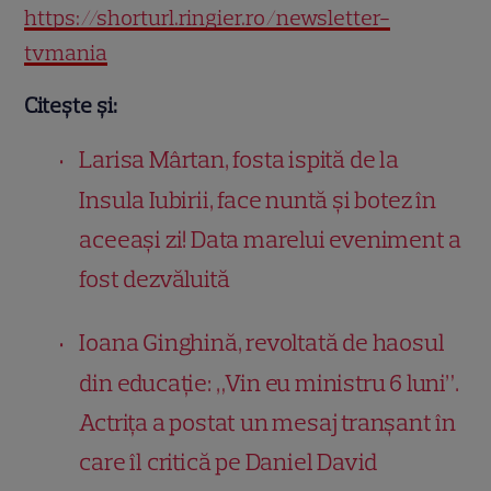
https://shorturl.ringier.ro/newsletter-
tvmania
Citește și:
Larisa Mârtan, fosta ispită de la
Insula Iubirii, face nuntă și botez în
aceeași zi! Data marelui eveniment a
fost dezvăluită
Ioana Ginghină, revoltată de haosul
din educație: „Vin eu ministru 6 luni”.
Actrița a postat un mesaj tranșant în
care îl critică pe Daniel David