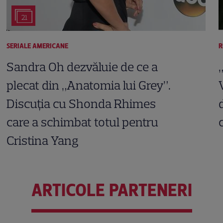
21
SERIALE AMERICANE
R
Sandra Oh dezvăluie de ce a
plecat din „Anatomia lui Grey”.
Discuția cu Shonda Rhimes
care a schimbat totul pentru
Cristina Yang
ARTICOLE PARTENERI