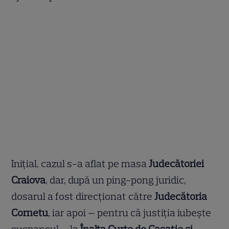
Inițial, cazul s-a aflat pe masa
Judecătoriei
Craiova
, dar, după un ping-pong juridic,
dosarul a fost direcționat către
Judecătoria
Cornetu
, iar apoi — pentru că justiția iubește
suspansul — la
Înalta Curte de Casație și