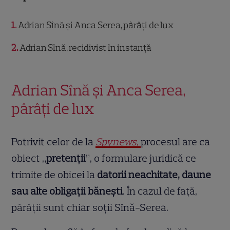
1
Adrian Sînă și Anca Serea, pârâți de lux
2
Adrian Sînă, recidivist în instanță
Adrian Sînă și Anca Serea,
pârâți de lux
Potrivit celor de la
Spynews
,
procesul are ca
obiect „
pretenții
”, o formulare juridică ce
trimite de obicei la
datorii neachitate, daune
sau alte obligații bănești
. În cazul de față,
pârâții sunt chiar soții Sînă-Serea.