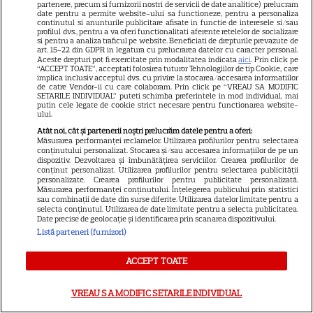
Ghidul udării corecte pe timp
partenere, precum si furnizorii nostri de servicii de date analitice) prelucram
date pentru a permite website-ului sa functioneze, pentru a personaliza
de caniculă: când, cât şi cum
continutul si anunturile publicitare afisate in functie de interesele si/sau
profilul dvs., pentru a va oferi functionalitati aferente retelelor de socializare
udăm plantele
si pentru a analiza traficul pe website. Beneficiati de drepturile prevazute de
art. 15-22 din GDPR in legatura cu prelucrarea datelor cu caracter personal.
Aceste drepturi pot fi exercitate prin modalitatea indicata
aici
. Prin click pe
“ACCEPT TOATE”, acceptati folosirea tuturor Tehnologiilor de tip Cookie, care
implica inclusiv acceptul dvs. cu privire la stocarea/accesarea informatiilor
de catre Vendor-ii cu care colaboram. Prin click pe “VREAU SA MODIFIC
SETARILE INDIVIDUAL” puteti schimba preferintele in mod individual, mai
putin cele legate de cookie strict necesare pentru functionarea website-
ului.
Atât noi, cât și partenerii noștri prelucrăm datele pentru a oferi:
ALTE ARTICOLE
Măsurarea performanței reclamelor. Utilizarea profilurilor pentru selectarea
conținutului personalizat. Stocarea și/sau accesarea informațiilor de pe un
INTERESANTE
dispozitiv. Dezvoltarea și îmbunătățirea serviciilor. Crearea profilurilor de
conținut personalizat. Utilizarea profilurilor pentru selectarea publicității
personalizate. Crearea profilurilor pentru publicitate personalizată.
Măsurarea performanței conținutului. Înțelegerea publicului prin statistici
sau combinații de date din surse diferite. Utilizarea datelor limitate pentru a
selecta conținutul. Utilizarea de date limitate pentru a selecta publicitatea.
Date precise de geolocație și identificarea prin scanarea dispozitivului.
NETFLIX
Listă parteneri (furnizori)
Noutăți Netflix în august 2026:
ACCEPT TOATE
Robert De Niro, „Nosferatu” și
noile sezoane din „Outer
VREAU SA MODIFIC SETARILE INDIVIDUAL
16
Banks” și „Un veac de