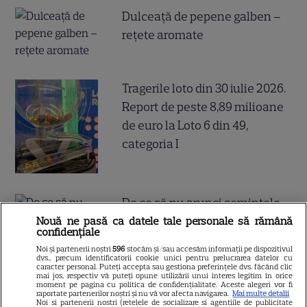
Dulceață de pepene galben –
rețete aromate
Tragerile loto din 30 iulie 2026.
Report de peste 8,89 milioane
de euro la Loto 6 din 49,
categoria I
De ce să nu arunci semințele
de la pepenele roșu – ce
Nouă ne pasă ca datele tale personale să rămână
confidențiale
beneficii au
Noi și partenerii noștri
596
stocăm și/sau accesăm informații pe dispozitivul
dvs., precum identificatorii cookie unici pentru prelucrarea datelor cu
caracter personal. Puteți accepta sau gestiona preferințele dvs. făcând clic
mai jos, respectiv vă puteți opune utilizării unui interes legitim în orice
moment pe pagina cu politica de confidențialitate. Aceste alegeri vor fi
raportate partenerilor noștri și nu vă vor afecta navigarea.
Mai multe detalii
Noi si partenerii nostri (retelele de socializare si agentiile de publicitate