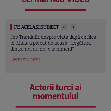
PE ACELAȘI SUBIECT
iica
Tora Vasilescu, apariție rară la 75 de ani.
Elen
a
Drama din adolescență care i-a
de zi
schimbat viața
când
Citește mai multe
Citeș
Actorii turci ai
momentului