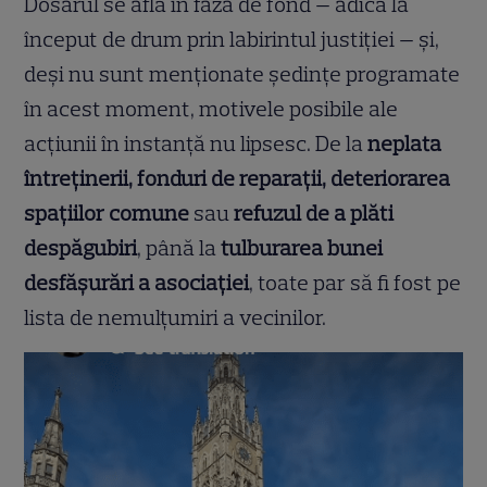
Dosarul se află în faza de fond — adică la
început de drum prin labirintul justiției — și,
deși nu sunt menționate ședințe programate
în acest moment, motivele posibile ale
acțiunii în instanță nu lipsesc. De la
neplata
întreținerii, fonduri de reparații, deteriorarea
spațiilor comune
sau
refuzul de a plăti
despăgubiri
, până la
tulburarea bunei
desfășurări a asociației
, toate par să fi fost pe
lista de nemulțumiri a vecinilor.