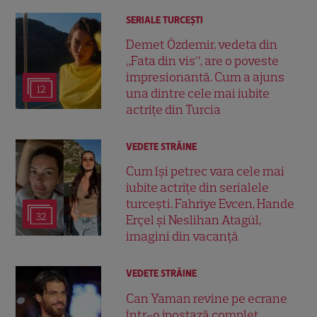
SERIALE TURCEŞTI
Demet Özdemir, vedeta din
„Fata din vis”, are o poveste
impresionantă. Cum a ajuns
12
una dintre cele mai iubite
actrițe din Turcia
VEDETE STRĂINE
Cum își petrec vara cele mai
iubite actrițe din serialele
turcești. Fahriye Evcen, Hande
32
Erçel și Neslihan Atagül,
imagini din vacanță
VEDETE STRĂINE
Can Yaman revine pe ecrane
într-o ipostază complet