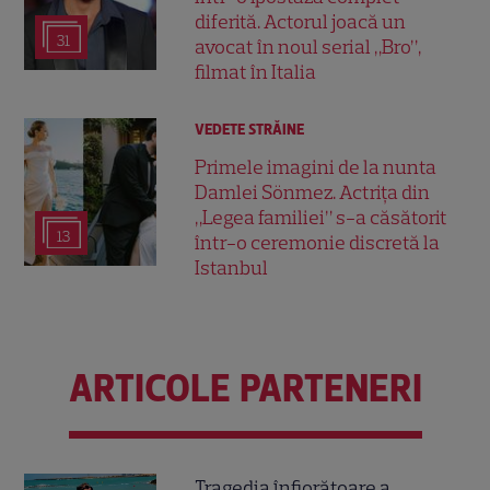
diferită. Actorul joacă un
31
avocat în noul serial „Bro”,
filmat în Italia
VEDETE STRĂINE
Primele imagini de la nunta
Damlei Sönmez. Actrița din
„Legea familiei” s-a căsătorit
13
într-o ceremonie discretă la
Istanbul
ARTICOLE PARTENERI
Tragedia înfiorătoare a