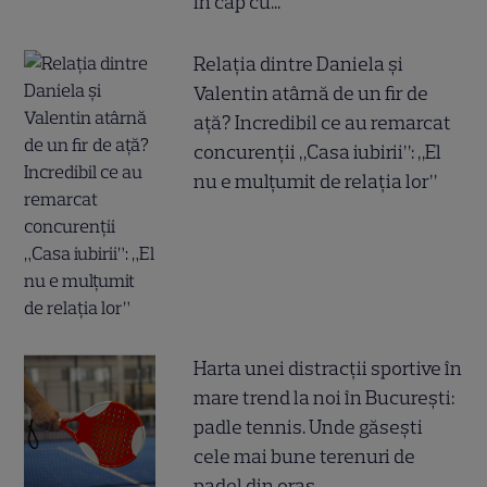
în cap cu..."
Relația dintre Daniela și
Valentin atârnă de un fir de
ață? Incredibil ce au remarcat
concurenții „Casa iubirii”: „El
nu e mulțumit de relația lor”
Harta unei distracții sportive în
mare trend la noi în București:
padle tennis. Unde găsești
cele mai bune terenuri de
padel din oraș