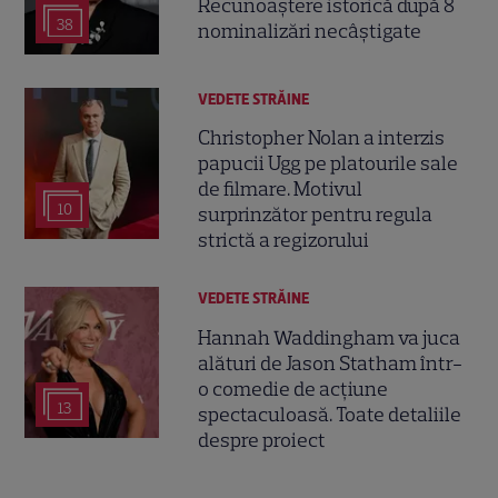
Recunoaștere istorică după 8
38
nominalizări necâștigate
VEDETE STRĂINE
Christopher Nolan a interzis
papucii Ugg pe platourile sale
de filmare. Motivul
10
surprinzător pentru regula
strictă a regizorului
VEDETE STRĂINE
Hannah Waddingham va juca
alături de Jason Statham într-
o comedie de acțiune
13
spectaculoasă. Toate detaliile
despre proiect