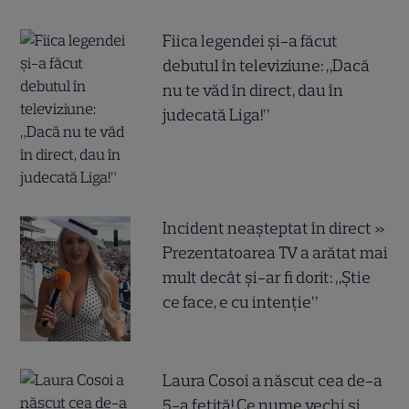
Fiica legendei și-a făcut
debutul în televiziune: „Dacă
nu te văd în direct, dau în
judecată Liga!”
Incident neașteptat în direct »
Prezentatoarea TV a arătat mai
mult decât și-ar fi dorit: „Știe
ce face, e cu intenție”
Laura Cosoi a născut cea de-a
5-a fetiță! Ce nume vechi și