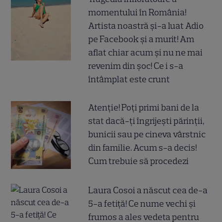
momentului în România!
Artista noastră și-a luat Adio
pe Facebook și a murit! Am
aflat chiar acum și nu ne mai
revenim din șoc! Ce i s-a
întâmplat este crunt
Atenție! Poți primi bani de la
stat dacă-ți îngrijești părinții,
bunicii sau pe cineva vârstnic
din familie. Acum s-a decis!
Cum trebuie să procedezi
Laura Cosoi a născut cea de-a
5-a fetiță! Ce nume vechi și
frumos a ales vedeta pentru