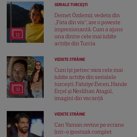
SERIALE TURCEŞTI
Demet Özdemir, vedeta din
„Fata din vis”, are o poveste
impresionantă. Cum a ajuns
12
una dintre cele mai iubite
actrițe din Turcia
VEDETE STRĂINE
Cum își petrec vara cele mai
iubite actrițe din serialele
turcești. Fahriye Evcen, Hande
32
Erçel și Neslihan Atagül,
imagini din vacanță
VEDETE STRĂINE
Can Yaman revine pe ecrane
într-o ipostază complet