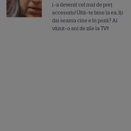
i-a devenit cel mai de preț
accesoriu! Uită-te bine la ea, îți
dai seama cine e în poză? Ai
văzut-o ani de zile la TV!!