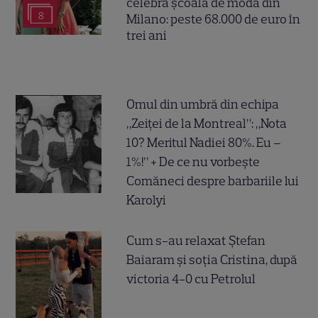
celebra școală de modă din
8
Milano: peste 68.000 de euro în
trei ani
Omul din umbră din echipa
„Zeiței de la Montreal”: „Nota
10? Meritul Nadiei 80%. Eu –
1%!” + De ce nu vorbește
Comăneci despre barbariile lui
Karolyi
Cum s-au relaxat Ștefan
Baiaram și soția Cristina, după
victoria 4-0 cu Petrolul