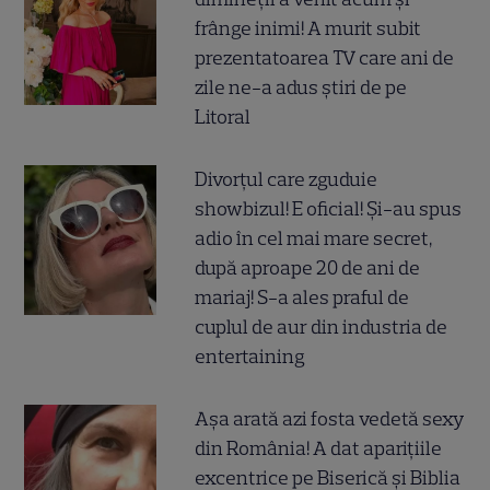
frânge inimi! A murit subit
prezentatoarea TV care ani de
zile ne-a adus știri de pe
Litoral
Divorțul care zguduie
showbizul! E oficial! Și-au spus
adio în cel mai mare secret,
după aproape 20 de ani de
mariaj! S-a ales praful de
cuplul de aur din industria de
entertaining
Așa arată azi fosta vedetă sexy
din România! A dat aparițiile
excentrice pe Biserică și Biblia