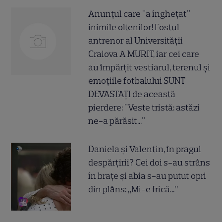
Anunțul care "a înghețat"
inimile oltenilor! Fostul
antrenor al Universității
Craiova A MURIT, iar cei care
au împărțit vestiarul, terenul și
emoțiile fotbalului SUNT
DEVASTAȚI de această
pierdere: "Veste tristă: astăzi
ne-a părăsit..."
Daniela și Valentin, în pragul
despărțirii? Cei doi s-au strâns
în brațe și abia s-au putut opri
din plâns: „Mi-e frică...”