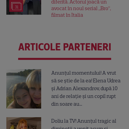
diferită. Actorul joacă un
31
avocat în noul serial „Bro”,
filmat în Italia
ARTICOLE PARTENERI
Anunțul momentului! A vrut
să se știe de la ea! Elena Udrea
și Adrian Alexandrov, după 10
ani de relație și un copil rupt
din soare au...
Doliu la TV! Anunțul tragic al
dimineții a venit acum și