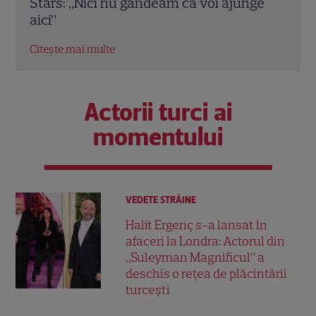
ge
sală
Citește mai multe
nim
Citeș
Actorii turci ai
momentului
VEDETE STRĂINE
Halit Ergenç s-a lansat în
afaceri la Londra: Actorul din
„Suleyman Magnificul” a
deschis o rețea de plăcintării
turcești