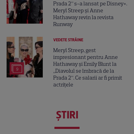
Prada 2” s-a lansat pe Disney+.
Meryl Streep și Anne
Hathaway revin la revista
Runway
VEDETE STRĂINE
Meryl Streep, gest
impresionant pentru Anne
Hathaway și Emily Blunt la
9
„Diavolul se îmbracă de la
Prada 2”. Ce salarii ar fi primit
actrițele
ŞTIRI