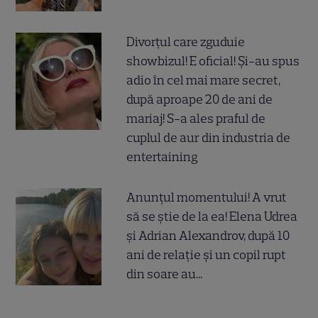
Divorțul care zguduie
showbizul! E oficial! Și-au spus
adio în cel mai mare secret,
după aproape 20 de ani de
mariaj! S-a ales praful de
cuplul de aur din industria de
entertaining
Anunțul momentului! A vrut
să se știe de la ea! Elena Udrea
și Adrian Alexandrov, după 10
ani de relație și un copil rupt
din soare au...