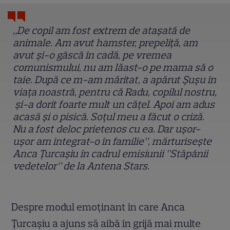
„De copil am fost extrem de atașată de
animale. Am avut hamster, prepeliță, am
avut și-o gâscă în cadă, pe vremea
comunismului, nu am lăast-o pe mama să o
taie. După ce m-am măritat, a apărut Șușu în
viața noastră, pentru că Radu, copilul nostru,
și-a dorit foarte mult un cățel. Apoi am adus
acasă și o pisică. Soțul meu a făcut o criză.
Nu a fost deloc prietenos cu ea. Dar ușor-
ușor am integrat-o în familie”, mărturisește
Anca Țurcașiu în cadrul emisiunii ”Stăpânii
vedetelor” de la Antena Stars.
Despre modul emoținant în care Anca
Țurcașiu a ajuns să aibă în grijă mai multe