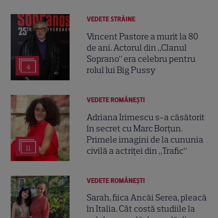
VEDETE STRĂINE
Vincent Pastore a murit la 80
de ani. Actorul din „Clanul
Soprano” era celebru pentru
4
rolul lui Big Pussy
VEDETE ROMÂNEŞTI
Adriana Irimescu s-a căsătorit
în secret cu Marc Borțun.
Primele imagini de la cununia
11
civilă a actriței din „Trafic”
VEDETE ROMÂNEŞTI
Sarah, fiica Ancăi Serea, pleacă
în Italia. Cât costă studiile la