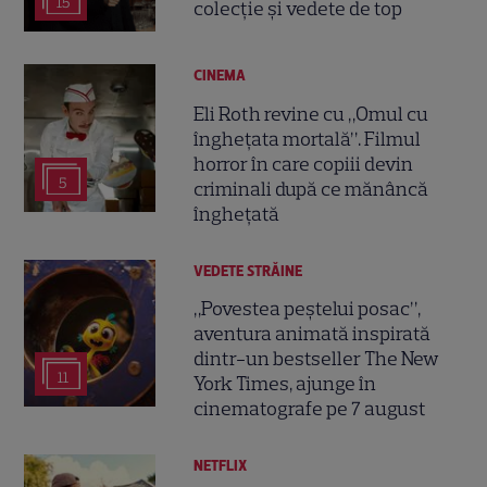
15
colecție și vedete de top
CINEMA
Eli Roth revine cu „Omul cu
înghețata mortală”. Filmul
horror în care copiii devin
5
criminali după ce mănâncă
înghețată
VEDETE STRĂINE
„Povestea peștelui posac”,
aventura animată inspirată
dintr-un bestseller The New
11
York Times, ajunge în
cinematografe pe 7 august
NETFLIX