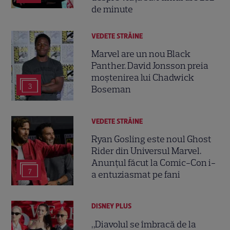
de minute
VEDETE STRĂINE
Marvel are un nou Black
Panther. David Jonsson preia
moștenirea lui Chadwick
3
Boseman
VEDETE STRĂINE
Ryan Gosling este noul Ghost
Rider din Universul Marvel.
Anunțul făcut la Comic-Con i-
7
a entuziasmat pe fani
DISNEY PLUS
„Diavolul se îmbracă de la