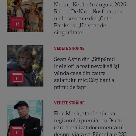
Noutăți Netflix în august 2026:
Robert De Niro, „Nosferatu” și
noile sezoane din „Outer
16
Banks” și „Un veac de
singurătate”
VEDETE STRĂINE
Sean Astin din „Stăpânul
Inelelor” a fost nevoit să își
vândă casa din cauza
14
salariului mic: Câți bani a
primit de fapt
VEDETE STRĂINE
Elon Musk, atac la adresa
regizorului premiat cu Oscar
care a realizat documentarul
14
despre viața sa. Filmul are 232