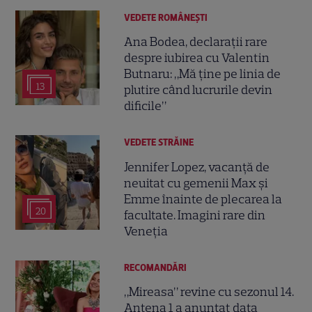
VEDETE ROMÂNEŞTI
Ana Bodea, declarații rare
despre iubirea cu Valentin
Butnaru: „Mă ține pe linia de
13
plutire când lucrurile devin
dificile”
VEDETE STRĂINE
Jennifer Lopez, vacanță de
neuitat cu gemenii Max și
Emme înainte de plecarea la
20
facultate. Imagini rare din
Veneția
RECOMANDĂRI
„Mireasa” revine cu sezonul 14.
Antena 1 a anunțat data