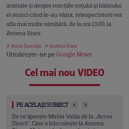
animale și despre reacțiile soțului și băiatului
ei atunci când le-au văzut, telespectatorii vor
afla mai multe sâmbătă, de la ora 13.00, la
Antena Stars.
Anca Țurcașiu
Antena Stars
Urmărește-ne pe
Google News
Cel mai nou VIDEO
PE ACELAȘI SUBIECT
cces
Fiul Ancăi Țurcașiu a fugit de lumina
Ce s
reflectoarelor. Ce meserie și-a ales Radu
silu