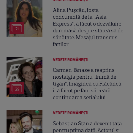
Alina Pușcău, fosta
concurentă de la „Asia
Express”, a făcut o dezvăluire
21
dureroasă despre starea sa de
sănătate. Mesajul transmis
fanilor
VEDETE ROMÂNEŞTI
Carmen Tănase a reaprins
nostalgia pentru „Inimă de
țigan”. Imaginea cu Flăcărica
29
i-a făcut pe fani să ceară
continuarea serialului
VEDETE ROMÂNEŞTI
Sebastian Stan a devenit tată
pentru prima dată. Actorul și