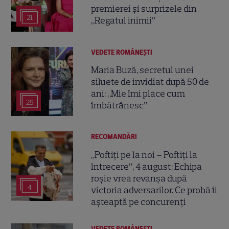
premierei și surprizele din
21
„Regatul inimii”
VEDETE ROMÂNEŞTI
Maria Buză, secretul unei
siluete de invidiat după 50 de
ani: „Mie îmi place cum
25
îmbătrânesc”
RECOMANDĂRI
„Poftiți pe la noi – Poftiți la
întrecere”, 4 august: Echipa
roșie vrea revanșa după
4
victoria adversarilor. Ce probă îi
așteaptă pe concurenți
VEDETE ROMÂNEŞTI