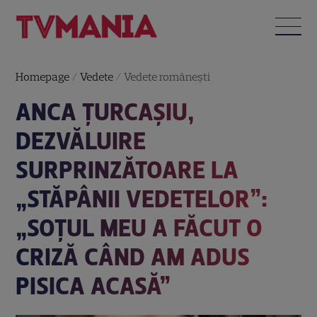
Homepage
/
Vedete
/
Vedete româneşti
ANCA ȚURCAȘIU,
DEZVĂLUIRE
SURPRINZĂTOARE LA
„STĂPÂNII VEDETELOR”:
„SOȚUL MEU A FĂCUT O
CRIZĂ CÂND AM ADUS
PISICA ACASĂ”