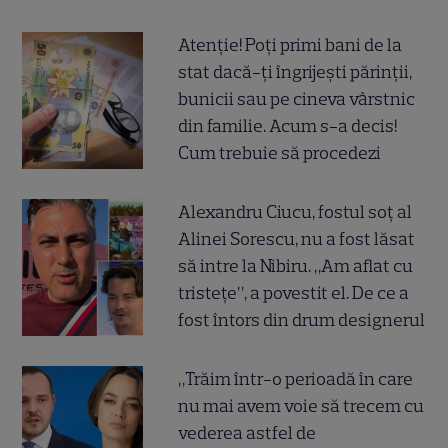
Atenție! Poți primi bani de la
stat dacă-ți îngrijești părinții,
bunicii sau pe cineva vârstnic
din familie. Acum s-a decis!
Cum trebuie să procedezi
Alexandru Ciucu, fostul soț al
Alinei Sorescu, nu a fost lăsat
să intre la Nibiru. „Am aflat cu
tristețe”, a povestit el. De ce a
fost întors din drum designerul
„Trăim într-o perioadă în care
nu mai avem voie să trecem cu
vederea astfel de