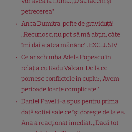
vor avea la nuntă. „O să facem și
petrecerea”
Anca Dumitra, pofte de graviduță!
„Recunosc, nu pot să mă abțin, câte
îmi dai atâtea mănânc”. EXCLUSIV
Ce ar schimba Adela Popescu în
relația cu Radu Vâlcan. De la ce
pornesc conflictele în cuplu: „Avem
perioade foarte complicate”
Daniel Pavel i-a spus pentru prima
dată soției sale ce își dorește de la ea.
Ana a reacționat imediat. „Dacă tot