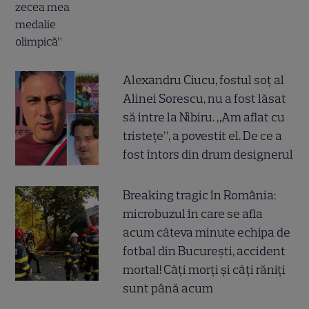
Alexandru Ciucu, fostul soț al
Alinei Sorescu, nu a fost lăsat
să intre la Nibiru. „Am aflat cu
tristețe”, a povestit el. De ce a
fost întors din drum designerul
Breaking tragic în România:
microbuzul în care se afla
acum câteva minute echipa de
fotbal din București, accident
mortal! Câți morți și câți răniți
sunt până acum