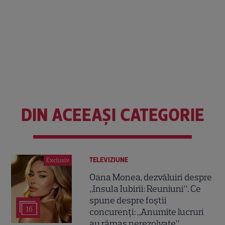
DIN ACEEAȘI CATEGORIE
TELEVIZIUNE
Exclusiv
Oana Monea, dezvăluiri despre
„Insula Iubirii: Reuniuni”. Ce
spune despre foștii
16
concurenți: „Anumite lucruri
au rămas nerezolvate”