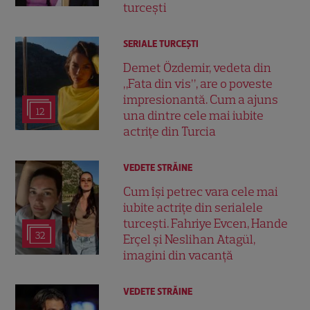
turcești
SERIALE TURCEŞTI
Demet Özdemir, vedeta din
„Fata din vis”, are o poveste
impresionantă. Cum a ajuns
12
una dintre cele mai iubite
actrițe din Turcia
VEDETE STRĂINE
Cum își petrec vara cele mai
iubite actrițe din serialele
turcești. Fahriye Evcen, Hande
32
Erçel și Neslihan Atagül,
imagini din vacanță
VEDETE STRĂINE