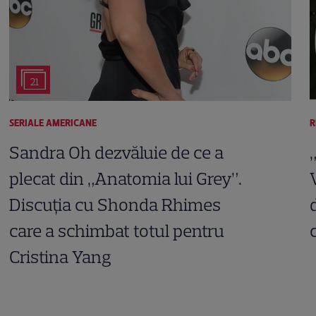
21
SERIALE AMERICANE
R
Sandra Oh dezvăluie de ce a
plecat din „Anatomia lui Grey”.
Discuția cu Shonda Rhimes
care a schimbat totul pentru
Cristina Yang