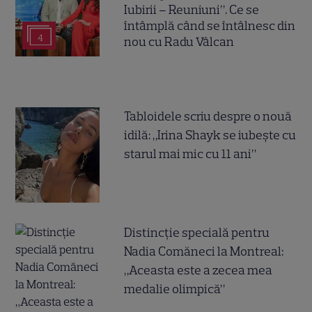
Iubirii – Reuniuni”. Ce se
întâmplă când se întâlnesc din
4
nou cu Radu Vâlcan
Tabloidele scriu despre o nouă
idilă: „Irina Shayk se iubește cu
starul mai mic cu 11 ani”
Distincție specială pentru
Nadia Comăneci la Montreal:
„Aceasta este a zecea mea
medalie olimpică”