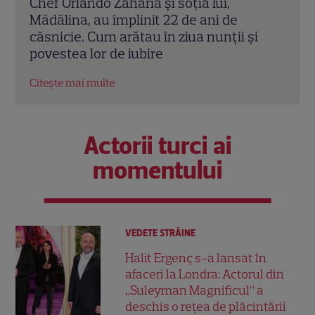
Cine este Cosmin Curticăpean, soțul
Ceza
Laurei Cosoi. Afaceri, vârstă și povestea
dată
i
de iubire care durează de peste 10 ani
ales 
Citește mai multe
Citeș
Actorii turci ai
momentului
VEDETE STRĂINE
Halit Ergenç s-a lansat în
afaceri la Londra: Actorul din
„Suleyman Magnificul” a
deschis o rețea de plăcintării