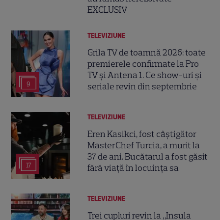
EXCLUSIV
TELEVIZIUNE
Grila TV de toamnă 2026: toate
premierele confirmate la Pro
TV și Antena 1. Ce show-uri și
9
seriale revin din septembrie
TELEVIZIUNE
Eren Kasikci, fost câștigător
MasterChef Turcia, a murit la
37 de ani. Bucătarul a fost găsit
17
fără viață în locuința sa
TELEVIZIUNE
Trei cupluri revin la „Insula