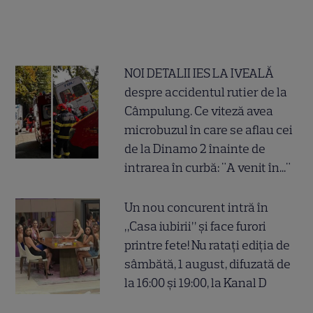
NOI DETALII IES LA IVEALĂ
despre accidentul rutier de la
Câmpulung. Ce viteză avea
microbuzul în care se aflau cei
de la Dinamo 2 înainte de
intrarea în curbă: "A venit în..."
Un nou concurent intră în
„Casa iubirii” și face furori
printre fete! Nu ratați ediția de
sâmbătă, 1 august, difuzată de
la 16:00 și 19:00, la Kanal D