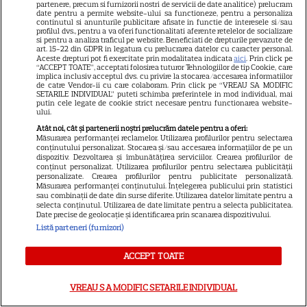
partenere, precum si furnizorii nostri de servicii de date analitice) prelucram
Inelelor” a fost nevoit să își
date pentru a permite website-ului sa functioneze, pentru a personaliza
continutul si anunturile publicitare afisate in functie de interesele si/sau
vândă casa din cauza
profilul dvs., pentru a va oferi functionalitati aferente retelelor de socializare
14
si pentru a analiza traficul pe website. Beneficiati de drepturile prevazute de
salariului mic: Câți bani a
art. 15-22 din GDPR in legatura cu prelucrarea datelor cu caracter personal.
primit de fapt
Aceste drepturi pot fi exercitate prin modalitatea indicata
aici
. Prin click pe
“ACCEPT TOATE”, acceptati folosirea tuturor Tehnologiilor de tip Cookie, care
implica inclusiv acceptul dvs. cu privire la stocarea/accesarea informatiilor
de catre Vendor-ii cu care colaboram. Prin click pe “VREAU SA MODIFIC
SETARILE INDIVIDUAL” puteti schimba preferintele in mod individual, mai
VEDETE STRĂINE
putin cele legate de cookie strict necesare pentru functionarea website-
ului.
Elon Musk, atac la adresa
Atât noi, cât și partenerii noștri prelucrăm datele pentru a oferi:
regizorului premiat cu Oscar
Măsurarea performanței reclamelor. Utilizarea profilurilor pentru selectarea
conținutului personalizat. Stocarea și/sau accesarea informațiilor de pe un
care a realizat documentarul
dispozitiv. Dezvoltarea și îmbunătățirea serviciilor. Crearea profilurilor de
14
despre viața sa. Filmul are 232
conținut personalizat. Utilizarea profilurilor pentru selectarea publicității
personalizate. Crearea profilurilor pentru publicitate personalizată.
de minute
Măsurarea performanței conținutului. Înțelegerea publicului prin statistici
sau combinații de date din surse diferite. Utilizarea datelor limitate pentru a
selecta conținutul. Utilizarea de date limitate pentru a selecta publicitatea.
Date precise de geolocație și identificarea prin scanarea dispozitivului.
VEDETE STRĂINE
Listă parteneri (furnizori)
Marvel are un nou Black
Panther. David Jonsson preia
ACCEPT TOATE
moștenirea lui Chadwick
3
Boseman
VREAU SA MODIFIC SETARILE INDIVIDUAL