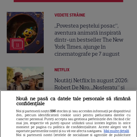
VEDETE STRĂINE
„Povestea peștelui posac”,
aventura animată inspirată
dintr-un bestseller The New
11
York Times, ajunge în
cinematografe pe 7 august
NETFLIX
Noutăți Netflix în august 2026:
Robert De Niro, „Nosferatu” și
noile sezoane din „Outer
Nouă ne pasă ca datele tale personale să rămână
16
Banks” și „Un veac de
confidențiale
singurătate”
Noi și partenerii noștri
596
stocăm și/sau accesăm informații pe dispozitivul
dvs., precum identificatorii cookie unici pentru prelucrarea datelor cu
caracter personal. Puteți accepta sau gestiona preferințele dvs. făcând clic
mai jos, respectiv vă puteți opune utilizării unui interes legitim în orice
VEDETE STRĂINE
moment pe pagina cu politica de confidențialitate. Aceste alegeri vor fi
raportate partenerilor noștri și nu vă vor afecta navigarea.
Mai multe detalii
Sean Astin din „Stăpânul
Noi si partenerii nostri (retelele de socializare si agentiile de publicitate