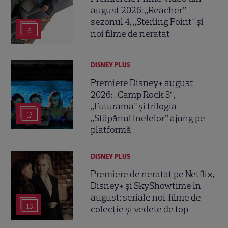
august 2026: „Reacher”
sezonul 4, „Sterling Point” și
6
noi filme de neratat
DISNEY PLUS
Premiere Disney+ august
2026: „Camp Rock 3”,
„Futurama” și trilogia
17
„Stăpânul Inelelor” ajung pe
platformă
DISNEY PLUS
Premiere de neratat pe Netflix,
Disney+ și SkyShowtime în
august: seriale noi, filme de
15
colecție și vedete de top