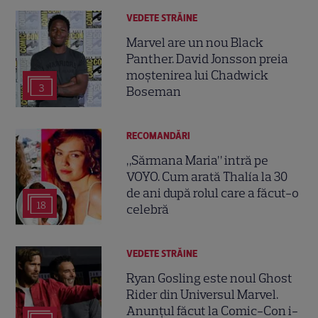
VEDETE STRĂINE
Marvel are un nou Black
Panther. David Jonsson preia
moștenirea lui Chadwick
3
Boseman
RECOMANDĂRI
„Sărmana Maria” intră pe
VOYO. Cum arată Thalía la 30
de ani după rolul care a făcut-o
18
celebră
VEDETE STRĂINE
Ryan Gosling este noul Ghost
Rider din Universul Marvel.
Anunțul făcut la Comic-Con i-