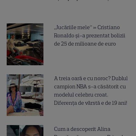
„Jucăriile mele” » Cristiano
Ronaldo și-a prezentat bolizii
de 25 de milioane de euro
A treia oară e cu noroc? Dublul
campion NBA s-a căsătorit cu
modelul celebru croat.
Diferența de vârstă e de 19 ani!
Cum a descoperit Alina