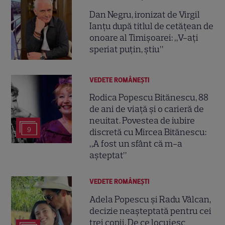
Dan Negru, ironizat de Virgil
Ianțu după titlul de cetățean de
onoare al Timișoarei: „V-ați
speriat puțin, știu”
VEDETE ROMÂNEŞTI
Rodica Popescu Bitănescu, 88
de ani de viață și o carieră de
neuitat. Povestea de iubire
9
discretă cu Mircea Bitănescu:
„A fost un sfânt că m-a
așteptat”
VEDETE ROMÂNEŞTI
Adela Popescu și Radu Vâlcan,
decizie neașteptată pentru cei
trei copii. De ce locuiesc