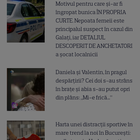
Motivul pentru care și-ar fi
îngropat bunica ÎN PROPRIA
CURTE. Nepoata femeii este
principalul suspect în cazul din
Galați, iar DETALIUL
DESCOPERIT DE ANCHETATORI
a șocat localnicii
Daniela și Valentin, în pragul
despărțirii? Cei doi s-au strâns
în brațe și abia s-au putut opri
din plâns: „Mi-e frică...”
Harta unei distracții sportive în
mare trend la noi în București: