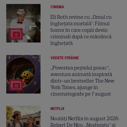
CINEMA
Eli Roth revine cu „Omul cu
înghețata mortală”. Filmul
horror în care copiii devin
5
criminali după ce mănâncă
înghețată
VEDETE STRĂINE
„Povestea peștelui posac”,
aventura animată inspirată
dintr-un bestseller The New
11
York Times, ajunge în
cinematografe pe 7 august
NETFLIX
Noutăți Netflix în august 2026:
Robert De Niro, „Nosferatu” și