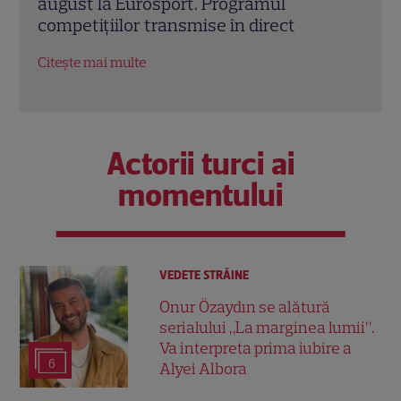
Well 2026. Unde îi pot întâlni fanii show-
pent
ului culinar
conc
busi
Citește mai multe
Citeș
Actorii turci ai
momentului
VEDETE STRĂINE
Onur Özaydın se alătură
serialului „La marginea lumii”.
Va interpreta prima iubire a
6
Alyei Albora