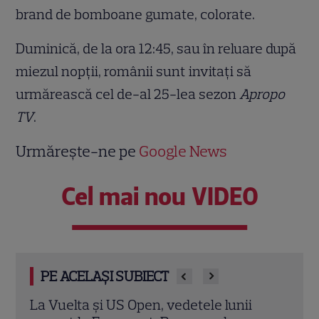
brand de bomboane gumate, colorate.
Duminică, de la ora 12:45, sau în reluare după
miezul nopții, românii sunt invitați să
urmărească cel de-al 25-lea sezon
Apropo
TV
.
Urmărește-ne pe
Google News
Cel mai nou VIDEO
PE ACELAȘI SUBIECT
Jurații „Chefi la cuțite” revin la Summer
Ring