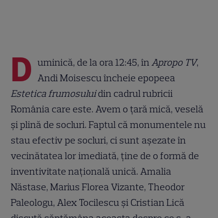
D
uminică, de la ora 12:45, în
Apropo TV
,
Andi Moisescu încheie epopeea
Estetica frumosului
din cadrul rubricii
România care este. Avem o țară mică, veselă
și plină de socluri. Faptul că monumentele nu
stau efectiv pe socluri, ci sunt așezate în
vecinătatea lor imediată, ține de o formă de
inventivitate națională unică. Amalia
Năstase, Marius Florea Vizante, Theodor
Paleologu, Alex Tocilescu și Cristian Lică
discută săptămâna aceasta despre ce s-a