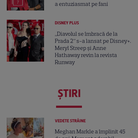
7
a entuziasmat pe fani
DISNEY PLUS
„Diavolul se îmbracă de la
Prada 2” s-a lansat pe Disney+.
Meryl Streep și Anne
Hathaway revin la revista
Runway
ŞTIRI
VEDETE STRĂINE
Meghan Markle a împlinit 45