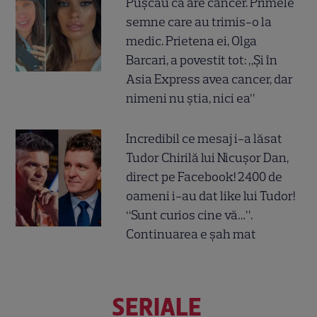
Pușcău că are cancer. Primele
semne care au trimis-o la
medic. Prietena ei, Olga
Barcari, a povestit tot: „Și în
Asia Express avea cancer, dar
nimeni nu știa, nici ea”
Incredibil ce mesaj i-a lăsat
Tudor Chirilă lui Nicușor Dan,
direct pe Facebook! 2400 de
oameni i-au dat like lui Tudor!
“Sunt curios cine vă…”.
Continuarea e șah mat
SERIALE