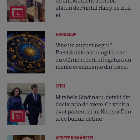
de ani. Moment adorabil
alături de Prințul Harry, de ziua
11
ei
HOROSCOP
Vine un august negru?
Previziunile astrologilor care
au stârnit reacții și legătura cu
marile evenimente din trecut
ȘTIRI
Mirabela Grădinaru, detalii din
declarația de avere. Ce venit a
avut partenera lui Nicușor Dan
34
și ce bunuri deține
VEDETE ROMÂNEŞTI