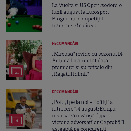
La Vuelta și US Open, vedetele
lunii august la Eurosport.
Programul competițiilor
transmise în direct
RECOMANDĂRI
„Mireasa” revine cu sezonul 14.
Antena 1 a anunțat data
premierei și surprizele din
21
„Regatul inimii”
RECOMANDĂRI
„Poftiți pe la noi – Poftiți la
întrecere”, 4 august: Echipa
roșie vrea revanșa după
4
victoria adversarilor. Ce probă îi
așteaptă pe concurenți