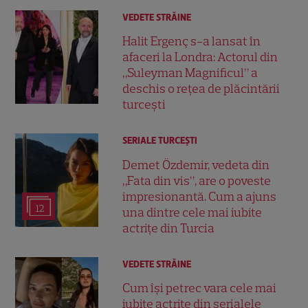
VEDETE STRĂINE
Halit Ergenç s-a lansat în
afaceri la Londra: Actorul din
„Suleyman Magnificul” a
deschis o rețea de plăcintării
turcești
SERIALE TURCEŞTI
Demet Özdemir, vedeta din
„Fata din vis”, are o poveste
impresionantă. Cum a ajuns
12
una dintre cele mai iubite
actrițe din Turcia
VEDETE STRĂINE
Cum își petrec vara cele mai
iubite actrițe din serialele