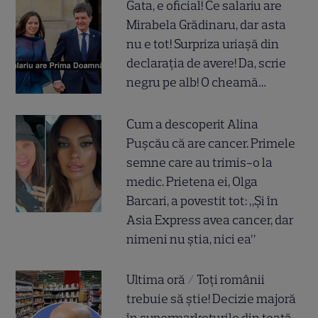
Gata, e oficial! Ce salariu are
Mirabela Grădinaru, dar asta
nu e tot! Surpriza uriașă din
declarația de avere! Da, scrie
negru pe alb! O cheamă…
Cum a descoperit Alina
Pușcău că are cancer. Primele
semne care au trimis-o la
medic. Prietena ei, Olga
Barcari, a povestit tot: „Și în
Asia Express avea cancer, dar
nimeni nu știa, nici ea”
Ultima oră / Toți românii
trebuie să știe! Decizie majoră
în supermarketurile din toată