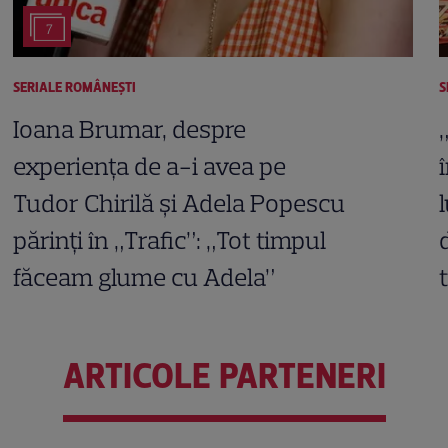
7
SERIALE ROMÂNEŞTI
S
Ioana Brumar, despre
experiența de a-i avea pe
Tudor Chirilă și Adela Popescu
părinți în „Trafic”: „Tot timpul
făceam glume cu Adela”
ARTICOLE PARTENERI