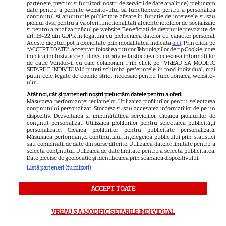
partenere, precum si furnizorii nostri de servicii de date analitice) prelucram
date pentru a permite website-ului sa functioneze, pentru a personaliza
continutul si anunturile publicitare afisate in functie de interesele si/sau
profilul dvs., pentru a va oferi functionalitati aferente retelelor de socializare
si pentru a analiza traficul pe website. Beneficiati de drepturile prevazute de
art. 15-22 din GDPR in legatura cu prelucrarea datelor cu caracter personal.
Aceste drepturi pot fi exercitate prin modalitatea indicata
aici
. Prin click pe
“ACCEPT TOATE”, acceptati folosirea tuturor Tehnologiilor de tip Cookie, care
implica inclusiv acceptul dvs. cu privire la stocarea/accesarea informatiilor
de catre Vendor-ii cu care colaboram. Prin click pe “VREAU SA MODIFIC
SETARILE INDIVIDUAL” puteti schimba preferintele in mod individual, mai
putin cele legate de cookie strict necesare pentru functionarea website-
Despre Tvmania
ului.
Atât noi, cât și partenerii noștri prelucrăm datele pentru a oferi:
Contact
Măsurarea performanței reclamelor. Utilizarea profilurilor pentru selectarea
conținutului personalizat. Stocarea și/sau accesarea informațiilor de pe un
Contacte televiziuni
dispozitiv. Dezvoltarea și îmbunătățirea serviciilor. Crearea profilurilor de
conținut personalizat. Utilizarea profilurilor pentru selectarea publicității
Abonamente
personalizate. Crearea profilurilor pentru publicitate personalizată.
Măsurarea performanței conținutului. Înțelegerea publicului prin statistici
Publicitate
sau combinații de date din surse diferite. Utilizarea datelor limitate pentru a
selecta conținutul. Utilizarea de date limitate pentru a selecta publicitatea.
Termeni și condiții
Date precise de geolocație și identificarea prin scanarea dispozitivului.
Listă parteneri (furnizori)
Despre cookies
Politica de confidenţialitate
ACCEPT TOATE
Sitemap
VREAU SA MODIFIC SETARILE INDIVIDUAL