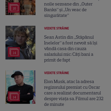
noile sezoane din „Outer
16
Banks” și „Un veac de
singurătate”
VEDETE STRĂINE
Sean Astin din „Stăpânul
Inelelor” a fost nevoit să își
vândă casa din cauza
14
salariului mic: Câți bani a
primit de fapt
VEDETE STRĂINE
Elon Musk, atac la adresa
regizorului premiat cu Oscar
care a realizat documentarul
14
despre viața sa. Filmul are 232
de minute