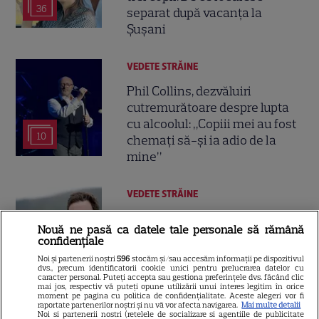
36
separat după vacanța la
Șușani
VEDETE STRĂINE
Phil Collins, dezvăluiri
cutremurătoare despre lupta
cu alcoolul: „Copiii mei au fost
10
chemați să-și ia adio de la
mine”
VEDETE STRĂINE
Prințesa Eugenie a devenit
Nouă ne pasă ca datele tale personale să rămână
mamă pentru a treia oară.
confidențiale
Nepoata reginei Elisabeta a II-
Noi și partenerii noștri
596
stocăm și/sau accesăm informații pe dispozitivul
12
a a născut o fetiță în Portugalia
dvs., precum identificatorii cookie unici pentru prelucrarea datelor cu
caracter personal. Puteți accepta sau gestiona preferințele dvs. făcând clic
mai jos, respectiv vă puteți opune utilizării unui interes legitim în orice
moment pe pagina cu politica de confidențialitate. Aceste alegeri vor fi
raportate partenerilor noștri și nu vă vor afecta navigarea.
Mai multe detalii
Noi si partenerii nostri (retelele de socializare si agentiile de publicitate