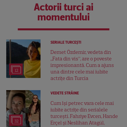
Actorii turci ai
momentului
SERIALE TURCEŞTI
Demet Özdemir, vedeta din
„Fata din vis”, are o poveste
impresionantă. Cum a ajuns
12
una dintre cele mai iubite
actrițe din Turcia
VEDETE STRĂINE
Cum își petrec vara cele mai
iubite actrițe din serialele
turcești. Fahriye Evcen, Hande
32
Erçel și Neslihan Atagül,