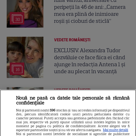
Iulia Vântur, aniversare cu
peripeții la 46 de ani: „Camera
mea era plină de inimioare
30
roșii și cioburi de sticlă”
VEDETE ROMÂNEŞTI
EXCLUSIV. Alexandra Tudor
dezvăluie ce face fiica ei când
ajunge în redacția Antena 1 și
16
unde au plecat în vacanță
VEDETE ROMÂNEŞTI
Nouă ne pasă ca datele tale personale să rămână
Amalia Enache, imagini
confidențiale
spectaculoase din Veneția
Noi și partenerii noștri
596
stocăm și/sau accesăm informații pe dispozitivul
alături de fiica ei. Dorința
dvs., precum identificatorii cookie unici pentru prelucrarea datelor cu
caracter personal. Puteți accepta sau gestiona preferințele dvs. făcând clic
10
împlinită după 10 ani
mai jos, respectiv vă puteți opune utilizării unui interes legitim în orice
moment pe pagina cu politica de confidențialitate. Aceste alegeri vor fi
raportate partenerilor noștri și nu vă vor afecta navigarea.
Mai multe detalii
Noi si partenerii nostri (retelele de socializare si agentiile de publicitate