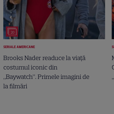
20
SERIALE AMERICANE
S
Brooks Nader readuce la viață
costumul iconic din
„Baywatch”. Primele imagini de
la filmări