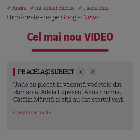
Andra
mi-ai luat mintile
Pacha Man
Urmărește-ne pe
Google News
Cel mai nou VIDEO
PE ACELAȘI SUBIECT
din
Cătălin Măruță, vacanță de vis cu Andra
Andr
ia,
și copiii. Destinația exotică unde familia
mini,
verii
a pus totul pe pauză
neaș
Măr
Citește mai multe
Citeș