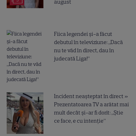
5
august
Fiica legendei și-a făcut
debutul în televiziune: „Dacă
nu te văd în direct, dau în
judecată Liga!”
Incident neașteptat în direct »
Prezentatoarea TV a arătat mai
mult decât și-ar fi dorit: „Știe
ce face, e cu intenție”