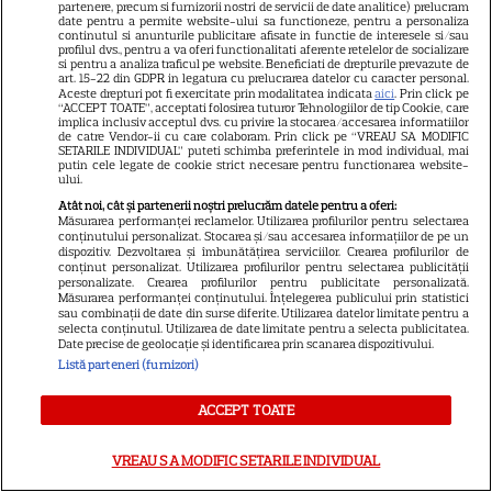
partenere, precum si furnizorii nostri de servicii de date analitice) prelucram
VEDETE ROMÂNEŞTI
date pentru a permite website-ului sa functioneze, pentru a personaliza
continutul si anunturile publicitare afisate in functie de interesele si/sau
profilul dvs., pentru a va oferi functionalitati aferente retelelor de socializare
Ioana Blaj și Monica
si pentru a analiza traficul pe website. Beneficiati de drepturile prevazute de
Bîrlădeanu, vacanță împreună
art. 15-22 din GDPR in legatura cu prelucrarea datelor cu caracter personal.
Aceste drepturi pot fi exercitate prin modalitatea indicata
aici
. Prin click pe
în Grecia. Imaginile de pe barcă
“ACCEPT TOATE”, acceptati folosirea tuturor Tehnologiilor de tip Cookie, care
implica inclusiv acceptul dvs. cu privire la stocarea/accesarea informatiilor
11
au atras toate privirile
de catre Vendor-ii cu care colaboram. Prin click pe “VREAU SA MODIFIC
SETARILE INDIVIDUAL” puteti schimba preferintele in mod individual, mai
putin cele legate de cookie strict necesare pentru functionarea website-
ului.
VEDETE ROMÂNEŞTI
Atât noi, cât și partenerii noștri prelucrăm datele pentru a oferi:
Măsurarea performanței reclamelor. Utilizarea profilurilor pentru selectarea
Irina Fodor, primul mesaj după
conținutului personalizat. Stocarea și/sau accesarea informațiilor de pe un
dispozitiv. Dezvoltarea și îmbunătățirea serviciilor. Crearea profilurilor de
repartizarea fiicei la liceu:
conținut personalizat. Utilizarea profilurilor pentru selectarea publicității
personalizate. Crearea profilurilor pentru publicitate personalizată.
„Libertate, frate!”. Unde pleacă
Măsurarea performanței conținutului. Înțelegerea publicului prin statistici
9
în vacanță
sau combinații de date din surse diferite. Utilizarea datelor limitate pentru a
selecta conținutul. Utilizarea de date limitate pentru a selecta publicitatea.
Date precise de geolocație și identificarea prin scanarea dispozitivului.
Listă parteneri (furnizori)
TELEVIZIUNE
ACCEPT TOATE
Eva Pavel a început filmările
pentru noul sezon „Apel la
VREAU SA MODIFIC SETARILE INDIVIDUAL
consilier”. Ce pregătește la
3