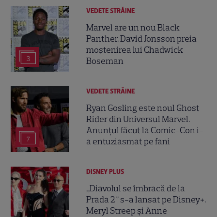
VEDETE STRĂINE
Marvel are un nou Black
Panther. David Jonsson preia
moștenirea lui Chadwick
3
Boseman
VEDETE STRĂINE
Ryan Gosling este noul Ghost
Rider din Universul Marvel.
Anunțul făcut la Comic-Con i-
7
a entuziasmat pe fani
DISNEY PLUS
„Diavolul se îmbracă de la
Prada 2” s-a lansat pe Disney+.
Meryl Streep și Anne