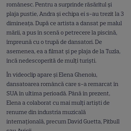
românesc. Pentru a surprinde răsăritul şi
plaja pustie, Andra şi echipa ei s-au trezit la 3
dimineaţa. După ce artista a dansat pe malul
mării, a pus în scenă o petrecere la piscină,
împreună cu o trupă de dansatori. De
asemenea, ea a filmat şi pe plaja de la Tuzla,
încă nedescoperită de mulţi turişti.
În videoclip apare şi Elena Ghenoiu,
dansatoarea româncă care s-a remarcat în
SUA în ultima perioadă. Până în prezent,
Elena a colaborat cu mai mulţi artişti de
renume din industria muzicală
internaţională, precum David Guetta, Pitbull
sau Avicii.