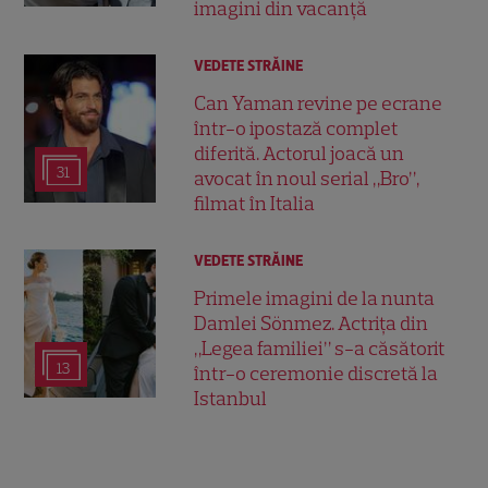
imagini din vacanță
VEDETE STRĂINE
Can Yaman revine pe ecrane
într-o ipostază complet
diferită. Actorul joacă un
31
avocat în noul serial „Bro”,
filmat în Italia
VEDETE STRĂINE
Primele imagini de la nunta
Damlei Sönmez. Actrița din
„Legea familiei” s-a căsătorit
13
într-o ceremonie discretă la
Istanbul