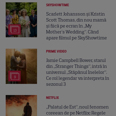
SKYSHOWTIME
Scarlett Johansson și Kristin
Scott Thomas, din nou mamă
și fiică pe ecran în „My
13
Mother's Wedding”. Când
apare filmul pe SkyShowtime
PRIME VIDEO
Jamie Campbell Bower, starul
din „Stranger Things”, intră în
universul „Stăpânul Inelelor”.
9
Ce rol legendar va interpreta în
sezonul 3
NETFLIX
„Palatul de Est”, noul fenomen
coreean de pe Netflix: Regele