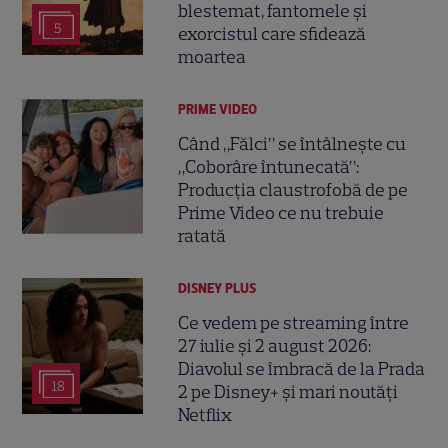
blestemat, fantomele și
5
exorcistul care sfidează
moartea
PRIME VIDEO
Când „Fălci” se întâlnește cu
„Coborâre întunecată”:
Producția claustrofobă de pe
Prime Video ce nu trebuie
ratată
DISNEY PLUS
Ce vedem pe streaming între
27 iulie și 2 august 2026:
Diavolul se îmbracă de la Prada
18
2 pe Disney+ și mari noutăți
Netflix