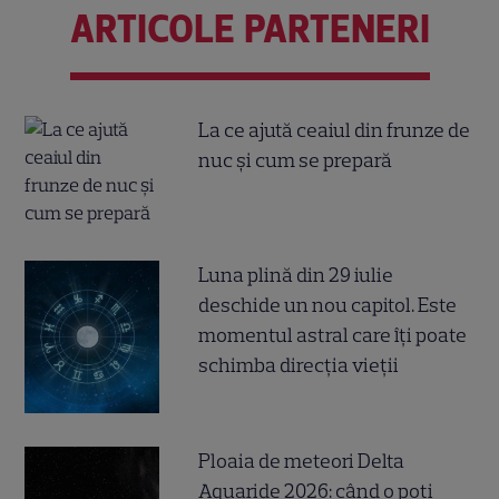
ARTICOLE PARTENERI
La ce ajută ceaiul din frunze de
nuc și cum se prepară
Luna plină din 29 iulie
deschide un nou capitol. Este
momentul astral care îți poate
schimba direcția vieții
Ploaia de meteori Delta
Aquaride 2026: când o poți