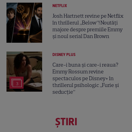
NETFLIX
Josh Hartnett revine pe Netflix
în thrillerul „Below”! Noutăți
majore despre premiile Emmy
și noul serial Dan Brown
DISNEY PLUS
Care-i buna și care-i reaua?
Emmy Rossum revine
spectaculos pe Disney+ în
3
thrillerul psihologic „Furie și
seducție”
ŞTIRI