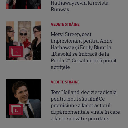
Hathaway revin la revista
Runway
VEDETE STRĂINE
Meryl Streep, gest
impresionant pentru Anne
Hathaway și Emily Blunt la
9
„Diavolul se îmbracă de la
Prada 2”. Ce salarii ar fi primit
actrițele
VEDETE STRĂINE
Tom Holland, decizie radicală
pentru noul său film! Ce
promisiune a făcut actorul
13
după momentele virale în care
a făcut senzație prin dans