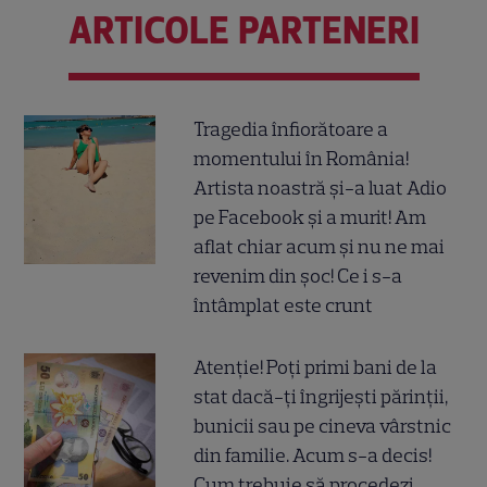
ARTICOLE PARTENERI
Tragedia înfiorătoare a
momentului în România!
Artista noastră și-a luat Adio
pe Facebook și a murit! Am
aflat chiar acum și nu ne mai
revenim din șoc! Ce i s-a
întâmplat este crunt
Atenție! Poți primi bani de la
stat dacă-ți îngrijești părinții,
bunicii sau pe cineva vârstnic
din familie. Acum s-a decis!
Cum trebuie să procedezi