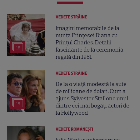
VEDETE STRĂINE
Imagini memorabile de la
nunta Prințesei Diana cu
Prințul Charles. Detalii
18
fascinante de la ceremonia
regală din 1981
VEDETE STRĂINE
De la o viață modestă la sute
de milioane de dolari. Cum a
ajuns Sylvester Stallone unul
15
dintre cei mai bogați actori de
la Hollywood
VEDETE ROMÂNEŞTI