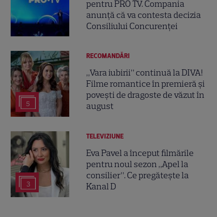
pentru PRO TV. Compania
anunță că va contesta decizia
Consiliului Concurenței
RECOMANDĂRI
„Vara iubirii” continuă la DIVA!
Filme romantice în premieră și
povești de dragoste de văzut în
5
august
TELEVIZIUNE
Eva Pavel a început filmările
pentru noul sezon „Apel la
consilier”. Ce pregătește la
3
Kanal D