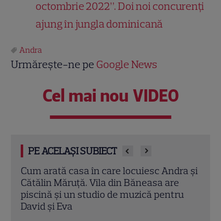
octombrie 2022”. Doi noi concurenți
ajung în jungla dominicană
Andra
Urmărește-ne pe
Google News
Cel mai nou VIDEO
PE ACELAȘI SUBIECT
ra și
Unde au fugit vedetele în vacanță.
Unde
Andra, Corina Caragea, Flavia Mihășan și
Româ
ru
Lavinia Petrea și-au încântat fanii cu
Cătăl
imagini spectaculoase
Citeș