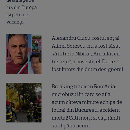
Alexandru Ciucu, fostul soț al
Alinei Sorescu, nu a fost lăsat
să intre la Nibiru. „Am aflat cu
tristețe”, a povestit el. De ce a
fost întors din drum designerul
Breaking tragic în România:
microbuzul în care se afla
acum câteva minute echipa de
fotbal din București, accident
mortal! Câți morți și câți răniți
sunt până acum