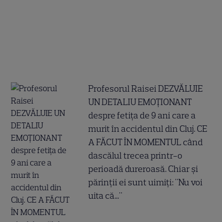
Profesorul Raisei DEZVĂLUIE
UN DETALIU EMOȚIONANT
despre fetița de 9 ani care a
murit în accidentul din Cluj. CE
A FĂCUT ÎN MOMENTUL când
dascălul trecea printr-o
perioadă dureroasă. Chiar și
părinții ei sunt uimiți: "Nu voi
uita că..."