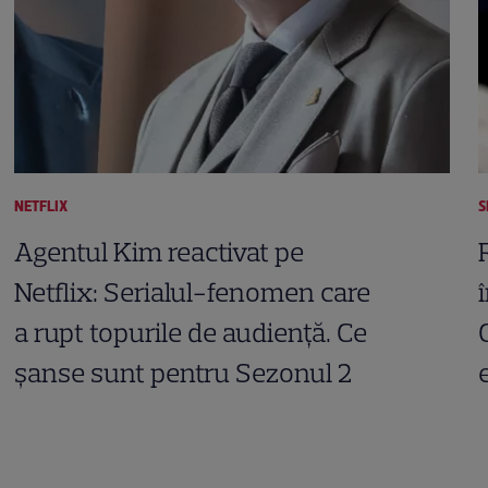
NETFLIX
S
Agentul Kim reactivat pe
Netflix: Serialul-fenomen care
a rupt topurile de audiență. Ce
șanse sunt pentru Sezonul 2