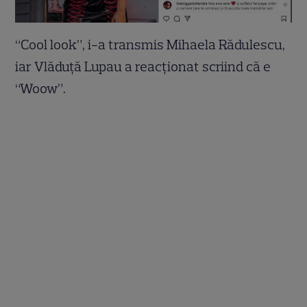
“Cool look”, i-a transmis Mihaela Rădulescu,
iar Vlăduță Lupau a reacționat scriind că e
“Woow”.