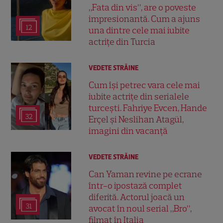
„Fata din vis”, are o poveste
impresionantă. Cum a ajuns
12
una dintre cele mai iubite
actrițe din Turcia
VEDETE STRĂINE
Cum își petrec vara cele mai
iubite actrițe din serialele
turcești. Fahriye Evcen, Hande
32
Erçel și Neslihan Atagül,
imagini din vacanță
VEDETE STRĂINE
Can Yaman revine pe ecrane
într-o ipostază complet
diferită. Actorul joacă un
31
avocat în noul serial „Bro”,
filmat în Italia