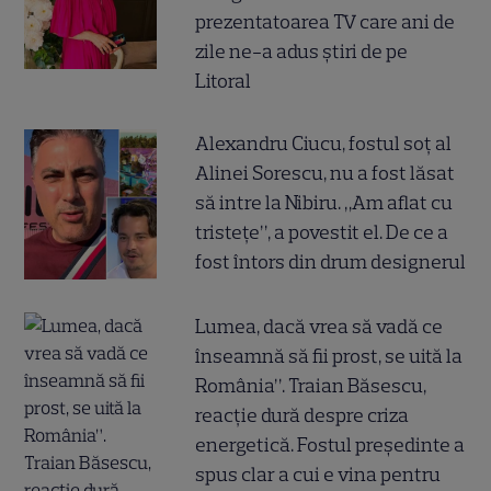
prezentatoarea TV care ani de
zile ne-a adus știri de pe
Litoral
Alexandru Ciucu, fostul soț al
Alinei Sorescu, nu a fost lăsat
să intre la Nibiru. „Am aflat cu
tristețe”, a povestit el. De ce a
fost întors din drum designerul
Lumea, dacă vrea să vadă ce
înseamnă să fii prost, se uită la
România”. Traian Băsescu,
reacție dură despre criza
energetică. Fostul președinte a
spus clar a cui e vina pentru