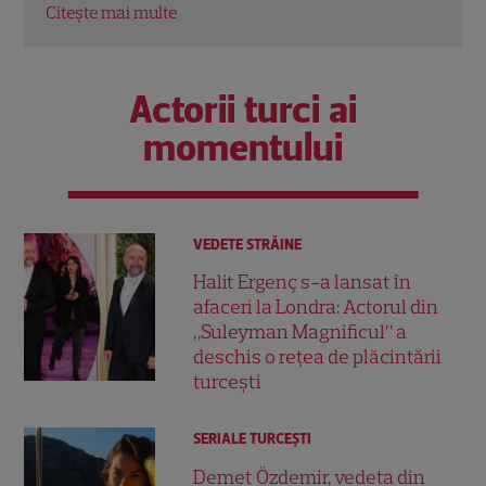
Citește mai multe
Actorii turci ai
momentului
VEDETE STRĂINE
Halit Ergenç s-a lansat în
afaceri la Londra: Actorul din
„Suleyman Magnificul” a
deschis o rețea de plăcintării
turcești
SERIALE TURCEŞTI
Demet Özdemir, vedeta din