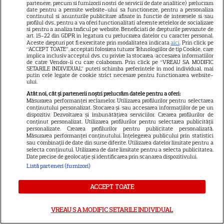
partenere, precum si furnizorii nostri de servicii de date analitice) prelucram
date pentru a permite website-ului sa functioneze, pentru a personaliza
continutul si anunturile publicitare afisate in functie de interesele si/sau
profilul dvs., pentru a va oferi functionalitati aferente retelelor de socializare
DISNEY PLUS
si pentru a analiza traficul pe website. Beneficiati de drepturile prevazute de
art. 15-22 din GDPR in legatura cu prelucrarea datelor cu caracter personal.
Premiere de neratat pe Netflix,
Aceste drepturi pot fi exercitate prin modalitatea indicata
aici
. Prin click pe
“ACCEPT TOATE”, acceptati folosirea tuturor Tehnologiilor de tip Cookie, care
Disney+ și SkyShowtime în
implica inclusiv acceptul dvs. cu privire la stocarea/accesarea informatiilor
de catre Vendor-ii cu care colaboram. Prin click pe “VREAU SA MODIFIC
august: seriale noi, filme de
SETARILE INDIVIDUAL” puteti schimba preferintele in mod individual, mai
15
putin cele legate de cookie strict necesare pentru functionarea website-
colecție și vedete de top
ului.
Atât noi, cât și partenerii noștri prelucrăm datele pentru a oferi:
Măsurarea performanței reclamelor. Utilizarea profilurilor pentru selectarea
conținutului personalizat. Stocarea și/sau accesarea informațiilor de pe un
CINEMA
dispozitiv. Dezvoltarea și îmbunătățirea serviciilor. Crearea profilurilor de
conținut personalizat. Utilizarea profilurilor pentru selectarea publicității
Eli Roth revine cu „Omul cu
personalizate. Crearea profilurilor pentru publicitate personalizată.
Măsurarea performanței conținutului. Înțelegerea publicului prin statistici
înghețata mortală”. Filmul
sau combinații de date din surse diferite. Utilizarea datelor limitate pentru a
horror în care copiii devin
selecta conținutul. Utilizarea de date limitate pentru a selecta publicitatea.
Date precise de geolocație și identificarea prin scanarea dispozitivului.
5
criminali după ce mănâncă
Listă parteneri (furnizori)
înghețată
ACCEPT TOATE
VEDETE STRĂINE
VREAU SA MODIFIC SETARILE INDIVIDUAL
„Povestea peștelui posac”,