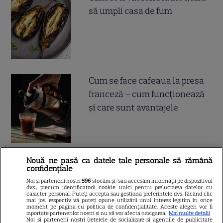
să umpli casa de fum
Cum se face cafeaua la presa
franceză – cum funcționează
și care sunt avantajele
Nouă ne pasă ca datele tale personale să rămână
confidențiale
ALTE ARTICOLE
Noi și partenerii noștri
596
stocăm și/sau accesăm informații pe dispozitivul
dvs., precum identificatorii cookie unici pentru prelucrarea datelor cu
caracter personal. Puteți accepta sau gestiona preferințele dvs. făcând clic
INTERESANTE
mai jos, respectiv vă puteți opune utilizării unui interes legitim în orice
moment pe pagina cu politica de confidențialitate. Aceste alegeri vor fi
raportate partenerilor noștri și nu vă vor afecta navigarea.
Mai multe detalii
Noi si partenerii nostri (retelele de socializare si agentiile de publicitate