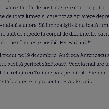
ovăm standarde post-naștere care nu pot fi
se de toată lumea și care pot să agraveze depr
-natală a unora. Să fim realiști că nu toată lu
ne atât de repede la corpul de dinainte, fie că n
rse, fie că nu este posibil. P.S. Fără ură!”
 trecut, pe 19 decembrie, Andreea Antonescu 
ut o fetiță perfect sănătoasă. Vedeta mai are 
l din relația cu Traian Spak, pe micuța Sienna.
sta locuiește în prezent în Statele Unite.