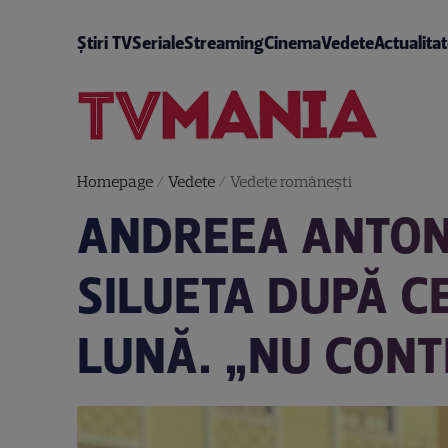
Știri TV
Seriale
Streaming
Cinema
Vedete
Actualita
Homepage
/
Vedete
/
Vedete româneşti
ANDREEA ANTONE
SILUETA DUPĂ C
LUNĂ. „NU CONT