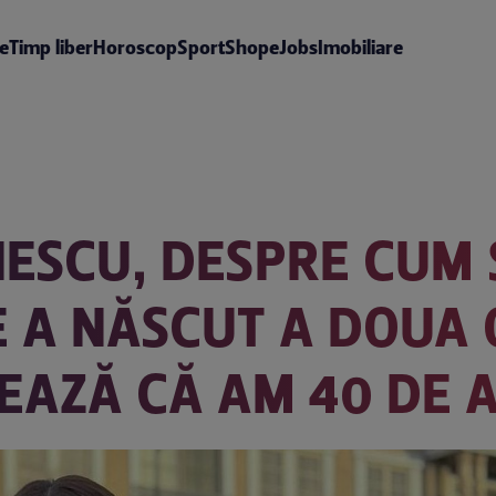
te
Timp liber
Horoscop
Sport
Shop
eJobs
Imobiliare
SCU, DESPRE CUM 
E A NĂSCUT A DOUA
EAZĂ CĂ AM 40 DE A