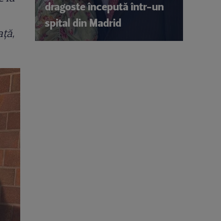
dragoste începută într-un
spital din Madrid
ață,