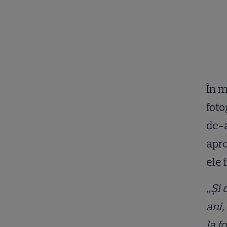
În m
foto
de-a
apro
ele 
„
Și 
ani,
la f