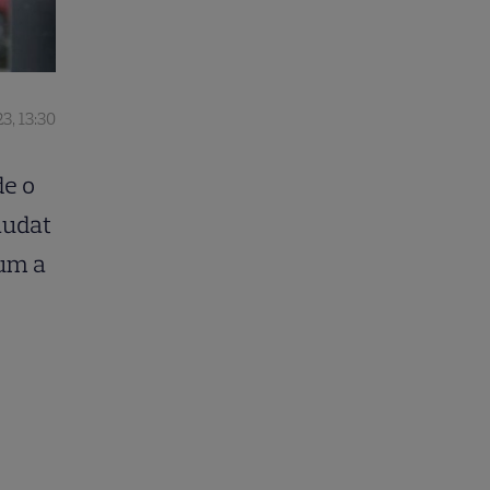
3, 13:30
de o
lăudat
Cum a