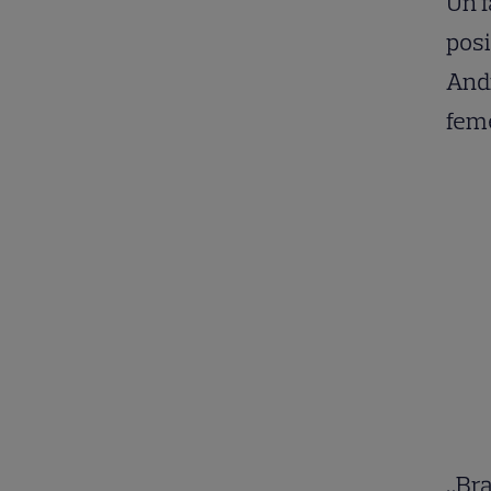
Un f
posi
Andr
feme
„Bra