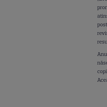
prom
atin
post
revi
resu
Anul
născ
copi
Acea