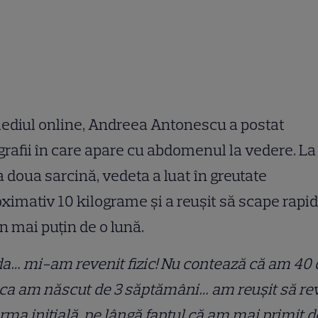
ediul online, Andreea Antonescu a postat
grafii în care apare cu abdomenul la vedere. La
 doua sarcină, vedeta a luat în greutate
ximativ 10 kilograme și a reușit să scape rapid
în mai puțin de o lună.
da… mi-am revenit fizic! Nu contează că am 40 
 ca am născut de 3 săptămâni… am reușit să re
orma inițială, pe lângă faptul că am mai primit d