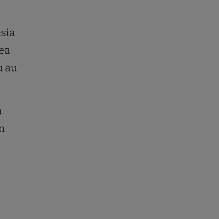
esia
mea
u au
a
un