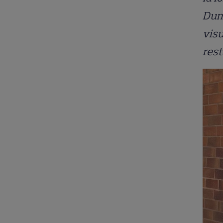
Dumn
visu
rest