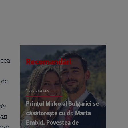
 cea
Recomandări
 de
Vedete străine
Prințul Mirko al Bulgariei se
de
căsătorește cu dr. Marta
vin
Embid. Povestea de
e la