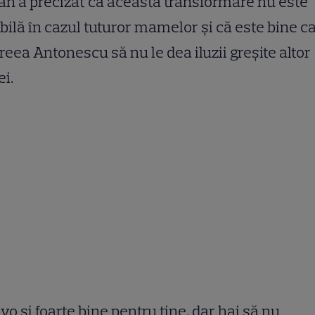
an a precizat că această transformare nu este
bilă în cazul tuturor mamelor și că este bine c
eea Antonescu să nu le dea iluzii greșite altor
i.
vo și foarte bine pentru tine, dar hai să nu