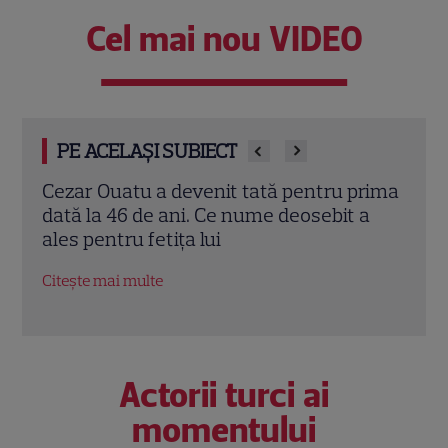
Cel mai nou VIDEO
PE ACELAȘI SUBIECT
l
Cezar Ouatu a devenit tată pentru prima
Laur
stea
dată la 46 de ani. Ce nume deosebit a
Pove
i
ales pentru fetița lui
a re
fiic
Citește mai multe
Citeș
Actorii turci ai
momentului