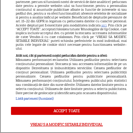
13
după momentele virale în care
partenere, precum si furnizorii nostri de servicii de date analitice) prelucram
date pentru a permite website-ului sa functioneze, pentru a personaliza
a făcut senzație prin dans
continutul si anunturile publicitare afisate in functie de interesele si/sau
profilul dvs., pentru a va oferi functionalitati aferente retelelor de socializare
si pentru a analiza traficul pe website. Beneficiati de drepturile prevazute de
art. 15-22 din GDPR in legatura cu prelucrarea datelor cu caracter personal.
SKYSHOWTIME
Aceste drepturi pot fi exercitate prin modalitatea indicata
aici
. Prin click pe
“ACCEPT TOATE”, acceptati folosirea tuturor Tehnologiilor de tip Cookie, care
implica inclusiv acceptul dvs. cu privire la stocarea/accesarea informatiilor
Scarlett Johansson și Kristin
de catre Vendor-ii cu care colaboram. Prin click pe “VREAU SA MODIFIC
SETARILE INDIVIDUAL” puteti schimba preferintele in mod individual, mai
Scott Thomas, din nou mamă
putin cele legate de cookie strict necesare pentru functionarea website-
și fiică pe ecran în „My
ului.
13
Mother's Wedding”. Când
Atât noi, cât și partenerii noștri prelucrăm datele pentru a oferi:
Măsurarea performanței reclamelor. Utilizarea profilurilor pentru selectarea
apare filmul pe SkyShowtime
conținutului personalizat. Stocarea și/sau accesarea informațiilor de pe un
dispozitiv. Dezvoltarea și îmbunătățirea serviciilor. Crearea profilurilor de
conținut personalizat. Utilizarea profilurilor pentru selectarea publicității
personalizate. Crearea profilurilor pentru publicitate personalizată.
PRIME VIDEO
Măsurarea performanței conținutului. Înțelegerea publicului prin statistici
sau combinații de date din surse diferite. Utilizarea datelor limitate pentru a
Jamie Campbell Bower, starul
selecta conținutul. Utilizarea de date limitate pentru a selecta publicitatea.
Date precise de geolocație și identificarea prin scanarea dispozitivului.
din „Stranger Things”, intră în
Listă parteneri (furnizori)
universul „Stăpânul Inelelor”.
9
Ce rol legendar va interpreta în
ACCEPT TOATE
sezonul 3
VREAU SA MODIFIC SETARILE INDIVIDUAL
NETFLIX