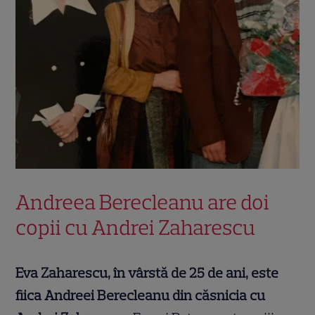
Andreea Berecleanu are doi
copii cu Andrei Zaharescu
Eva Zaharescu, în vârstă de 25 de ani, este
fiica Andreei Berecleanu din căsnicia cu