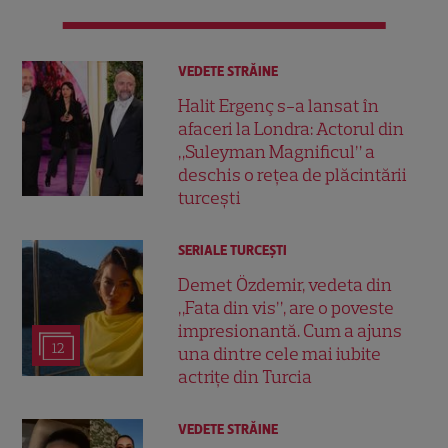
VEDETE STRĂINE
Halit Ergenç s-a lansat în
afaceri la Londra: Actorul din
„Suleyman Magnificul” a
deschis o rețea de plăcintării
turcești
SERIALE TURCEŞTI
Demet Özdemir, vedeta din
„Fata din vis”, are o poveste
impresionantă. Cum a ajuns
12
una dintre cele mai iubite
actrițe din Turcia
VEDETE STRĂINE