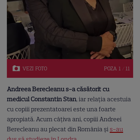
VEZI
FOTO
POZA
1 / 11
Andreea Berecleanu s-a căsătorit cu
medicul Constantin Stan
, iar relația acestuia
cu copiii prezentatoarei este una foarte
apropiată. Acum câțiva ani, copiii Andreei
Berecleanu au plecat din România și
s-au
dus să studieze în Londra.