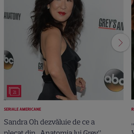
21
SERIALE AMERICANE
R
Sandra Oh dezvăluie de ce a
plecat din „Anatomia lui Grey”.