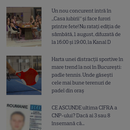
Un nou concurent intră în
„Casa iubirii” și face furori
printre fete! Nu ratați ediția de
sâmbătă, 1 august, difuzată de
la 16:00 și 19:00, la Kanal D
Harta unei distracții sportive în
mare trend la noi în București:
padle tennis. Unde găsești
cele mai bune terenuri de
padel din oraș
CE ASCUNDE ultima CIFRA a
CNP-ului? Dacă ai 3 sau 8
însemană că...