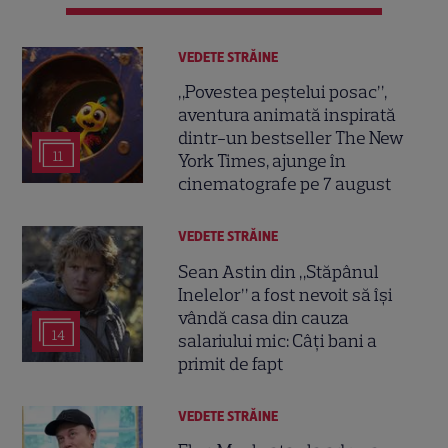
VEDETE STRĂINE
„Povestea peștelui posac”,
aventura animată inspirată
dintr-un bestseller The New
11
York Times, ajunge în
cinematografe pe 7 august
VEDETE STRĂINE
Sean Astin din „Stăpânul
Inelelor” a fost nevoit să își
vândă casa din cauza
14
salariului mic: Câți bani a
primit de fapt
VEDETE STRĂINE