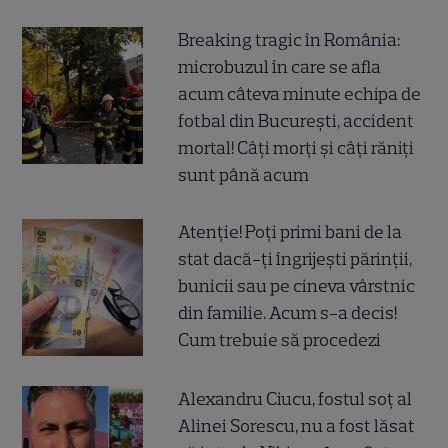
Breaking tragic în România:
microbuzul în care se afla
acum câteva minute echipa de
fotbal din București, accident
mortal! Câți morți și câți răniți
sunt până acum
Atenție! Poți primi bani de la
stat dacă-ți îngrijești părinții,
bunicii sau pe cineva vârstnic
din familie. Acum s-a decis!
Cum trebuie să procedezi
Alexandru Ciucu, fostul soț al
Alinei Sorescu, nu a fost lăsat