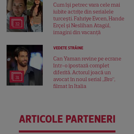
Cum își petrec vara cele mai
iubite actrițe din serialele
turcești. Fahriye Evcen, Hande
32
Erçel și Neslihan Atagül,
imagini din vacanță
VEDETE STRĂINE
Can Yaman revine pe ecrane
într-o ipostază complet
diferită. Actorul joacă un
31
avocat în noul serial „Bro”,
filmat în Italia
ARTICOLE PARTENERI