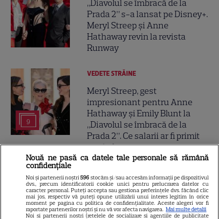
„Diavolul se îmbracă de la
Prada 2” s-a lansat pe Disney+.
Meryl Streep și Anne
Hathaway revin la revista
Runway
VEDETE STRĂINE
Meryl Streep, gest
impresionant pentru Anne
Hathaway și Emily Blunt la
9
„Diavolul se îmbracă de la
Prada 2”. Ce salarii ar fi primit
actrițele
Nouă ne pasă ca datele tale personale să rămână
confidențiale
VEDETE STRĂINE
Noi și partenerii noștri
596
stocăm și/sau accesăm informații pe dispozitivul
dvs., precum identificatorii cookie unici pentru prelucrarea datelor cu
Tom Holland, decizie radicală
caracter personal. Puteți accepta sau gestiona preferințele dvs. făcând clic
mai jos, respectiv vă puteți opune utilizării unui interes legitim în orice
pentru noul său film! Ce
moment pe pagina cu politica de confidențialitate. Aceste alegeri vor fi
raportate partenerilor noștri și nu vă vor afecta navigarea.
Mai multe detalii
promisiune a făcut actorul
Noi si partenerii nostri (retelele de socializare si agentiile de publicitate