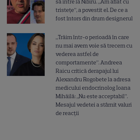
să intre la Nibiru. „Am aflat cu
tristețe”, a povestit el. De ce a
fost întors din drum designerul
„Trăim într-o perioadă în care
nu mai avem voie să trecem cu
vederea astfel de
comportamente”. Andreea
Raicu critică derapajul lui
Alexandru Rogobete la adresa
medicului endocrinolog Ioana
Mihăilă: „Nu este acceptabil”.
Mesajul vedetei a stârnit valuri
de reacții