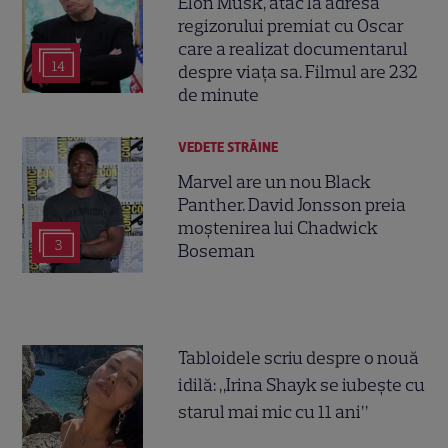
Elon Musk, atac la adresa
regizorului premiat cu Oscar
care a realizat documentarul
14
despre viața sa. Filmul are 232
de minute
VEDETE STRĂINE
Marvel are un nou Black
Panther. David Jonsson preia
moștenirea lui Chadwick
3
Boseman
Tabloidele scriu despre o nouă
idilă: „Irina Shayk se iubește cu
starul mai mic cu 11 ani”