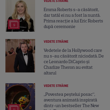
VEDETE STRĂINE
Emma Roberts s-a căsătorit,
dar tatăl ei nu a fost la nuntă.
Prima reacție a lui Eric Roberts
9
după ceremonie
VEDETE STRĂINE
Vedetele de la Hollywood care
nu s-au căsătorit niciodată. De
ce Leonardo DiCaprio și
Charlize Theron au evitat
altarul
VEDETE STRĂINE
„Povestea peștelui posac”,
aventura animată inspirată
dintr-un bestseller The New
11