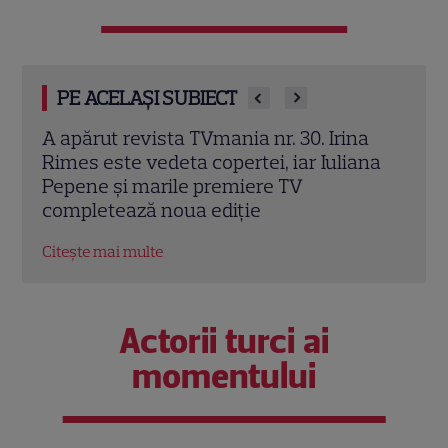
PE ACELAȘI SUBIECT
d se
A apărut revista TVmania nr. 30. Irina
Irin
ză în
Rimes este vedeta copertei, iar Iuliana
sezo
Pepene și marile premiere TV
schi
completează noua ediție
EXC
Citește mai multe
Citeș
Actorii turci ai
momentului