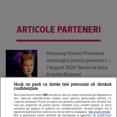
ARTICOLE PARTENERI
Horoscop Urania | Previziuni
astrologice pentru perioada 1 –
7 august 2026. Venus va intra
în zodia Balanței
Nouă ne pasă ca datele tale personale să rămână
confidențiale
Noi și partenerii noștri
596
stocăm și/sau accesăm informații pe dispozitivul
Loto 6/49 din 2 august
dvs., precum identificatorii cookie unici pentru prelucrarea datelor cu
caracter personal. Puteți accepta sau gestiona preferințele dvs. făcând clic
2026. Report de peste 9
mai jos, respectiv vă puteți opune utilizării unui interes legitim în orice
moment pe pagina cu politica de confidențialitate. Aceste alegeri vor fi
milioane de euro la 6/49,
raportate partenerilor noștri și nu vă vor afecta navigarea.
Mai multe detalii
Noi si partenerii nostri (retelele de socializare si agentiile de publicitate