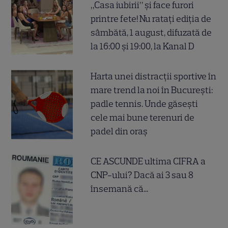
„Casa iubirii” și face furori
printre fete! Nu ratați ediția de
sâmbătă, 1 august, difuzată de
la 16:00 și 19:00, la Kanal D
Harta unei distracții sportive în
mare trend la noi în București:
padle tennis. Unde găsești
cele mai bune terenuri de
padel din oraș
CE ASCUNDE ultima CIFRA a
CNP-ului? Dacă ai 3 sau 8
însemană că...