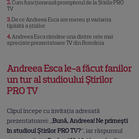
2
Cum funcționează prompterul de la Știrile PRO
TV
3
De ce Andreea Esca are mereu și varianta
tipărită a știrilor
4
Andreea Esca rămâne una dintre cele mai
apreciate prezentatoare TV din România
Andreea Esca le-a făcut fanilor
un tur al studioului Știrilor
PRO TV
Clipul începe cu invitația adresată
prezentatoarei: „
Bună, Andreea! Ne primești
în studioul Știrilor PRO TV?
”, iar răspunsul