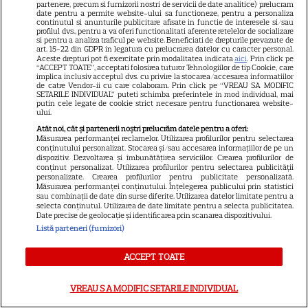
categoria I
partenere, precum si furnizorii nostri de servicii de date analitice) prelucram
date pentru a permite website-ului sa functioneze, pentru a personaliza
continutul si anunturile publicitare afisate in functie de interesele si/sau
profilul dvs., pentru a va oferi functionalitati aferente retelelor de socializare
si pentru a analiza traficul pe website. Beneficiati de drepturile prevazute de
art. 15-22 din GDPR in legatura cu prelucrarea datelor cu caracter personal.
Aceste drepturi pot fi exercitate prin modalitatea indicata
aici
. Prin click pe
Cum coci vinetele la bloc, fără
“ACCEPT TOATE”, acceptati folosirea tuturor Tehnologiilor de tip Cookie, care
implica inclusiv acceptul dvs. cu privire la stocarea/accesarea informatiilor
să umpli casa de fum
de catre Vendor-ii cu care colaboram. Prin click pe “VREAU SA MODIFIC
SETARILE INDIVIDUAL” puteti schimba preferintele in mod individual, mai
putin cele legate de cookie strict necesare pentru functionarea website-
ului.
Atât noi, cât și partenerii noștri prelucrăm datele pentru a oferi:
Măsurarea performanței reclamelor. Utilizarea profilurilor pentru selectarea
conținutului personalizat. Stocarea și/sau accesarea informațiilor de pe un
dispozitiv. Dezvoltarea și îmbunătățirea serviciilor. Crearea profilurilor de
conținut personalizat. Utilizarea profilurilor pentru selectarea publicității
Cum se face cafeaua la presa
personalizate. Crearea profilurilor pentru publicitate personalizată.
Măsurarea performanței conținutului. Înțelegerea publicului prin statistici
franceză – cum funcționează
sau combinații de date din surse diferite. Utilizarea datelor limitate pentru a
selecta conținutul. Utilizarea de date limitate pentru a selecta publicitatea.
și care sunt avantajele
Date precise de geolocație și identificarea prin scanarea dispozitivului.
Listă parteneri (furnizori)
ACCEPT TOATE
VREAU SA MODIFIC SETARILE INDIVIDUAL