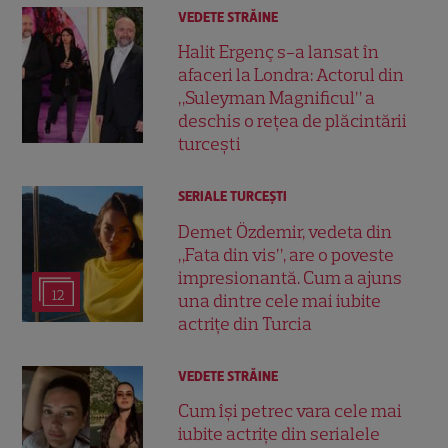
VEDETE STRĂINE
Halit Ergenç s-a lansat în
afaceri la Londra: Actorul din
„Suleyman Magnificul” a
deschis o rețea de plăcintării
turcești
SERIALE TURCEŞTI
Demet Özdemir, vedeta din
„Fata din vis”, are o poveste
impresionantă. Cum a ajuns
12
una dintre cele mai iubite
actrițe din Turcia
VEDETE STRĂINE
Cum își petrec vara cele mai
iubite actrițe din serialele