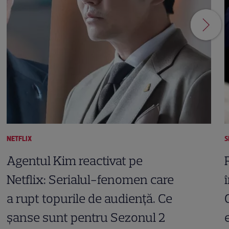
NETFLIX
S
Agentul Kim reactivat pe
Netflix: Serialul-fenomen care
a rupt topurile de audiență. Ce
șanse sunt pentru Sezonul 2