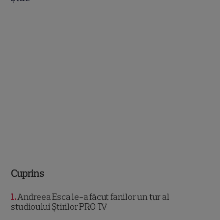
Cuprins
1
Andreea Esca le-a făcut fanilor un tur al
studioului Știrilor PRO TV