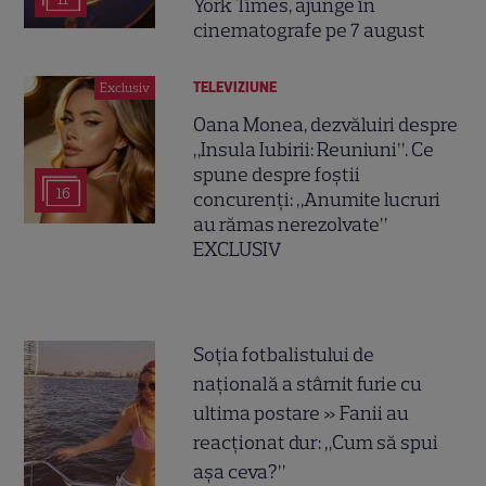
York Times, ajunge în
cinematografe pe 7 august
TELEVIZIUNE
Exclusiv
Oana Monea, dezvăluiri despre
„Insula Iubirii: Reuniuni”. Ce
spune despre foștii
16
concurenți: „Anumite lucruri
au rămas nerezolvate”
EXCLUSIV
Soția fotbalistului de
națională a stârnit furie cu
ultima postare » Fanii au
reacționat dur: „Cum să spui
așa ceva?”