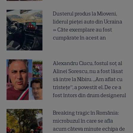
Dusterul produs la Mioveni,
liderul pieței auto din Ucraina
» Câte exemplare au fost
cumpărate în acest an
Alexandru Ciucu, fostul soț al
Alinei Sorescu, nu a fost lăsat
să intre la Nibiru. „Am aflat cu
tristețe”, a povestit el. De ce a
fost întors din drum designerul
Breaking tragic în România:
microbuzul în care se afla
acum câteva minute echipa de