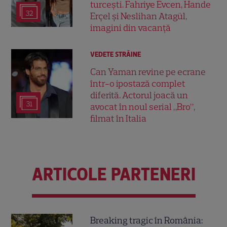
turcești. Fahriye Evcen, Hande
32
Erçel și Neslihan Atagül,
imagini din vacanță
VEDETE STRĂINE
Can Yaman revine pe ecrane
într-o ipostază complet
diferită. Actorul joacă un
31
avocat în noul serial „Bro”,
filmat în Italia
ARTICOLE PARTENERI
Breaking tragic în România: