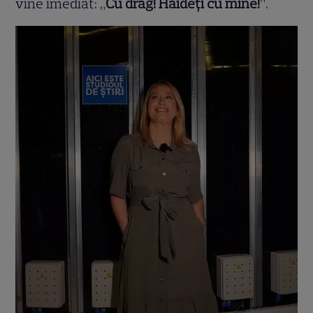
vine imediat: „
Cu drag! Haideți cu mine!
”.