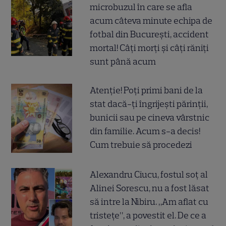
microbuzul în care se afla
acum câteva minute echipa de
fotbal din București, accident
mortal! Câți morți și câți răniți
sunt până acum
Atenție! Poți primi bani de la
stat dacă-ți îngrijești părinții,
bunicii sau pe cineva vârstnic
din familie. Acum s-a decis!
Cum trebuie să procedezi
Alexandru Ciucu, fostul soț al
Alinei Sorescu, nu a fost lăsat
să intre la Nibiru. „Am aflat cu
tristețe”, a povestit el. De ce a