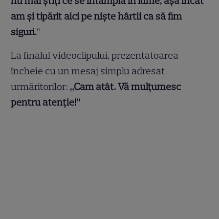
nu mai știți ce se întâmplă în lume, așa încât
am și tipărit aici pe niște hârtii ca să fim
siguri.
”
La finalul videoclipului, prezentatoarea
încheie cu un mesaj simplu adresat
urmăritorilor:
„Cam atât. Vă mulțumesc
pentru atenție!”