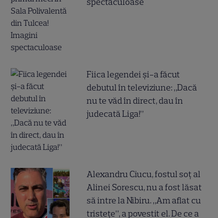
spectaculoase
Fiica legendei și-a făcut
debutul în televiziune: „Dacă
nu te văd în direct, dau în
judecată Liga!”
Alexandru Ciucu, fostul soț al
Alinei Sorescu, nu a fost lăsat
să intre la Nibiru. „Am aflat cu
tristețe”, a povestit el. De ce a