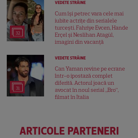
VEDETE STRĂINE
Cum își petrec vara cele mai
iubite actrițe din serialele
turcești. Fahriye Evcen, Hande
32
Erçel și Neslihan Atagül,
imagini din vacanță
VEDETE STRĂINE
Can Yaman revine pe ecrane
într-o ipostază complet
diferită. Actorul joacă un
31
avocat în noul serial „Bro”,
filmat în Italia
ARTICOLE PARTENERI