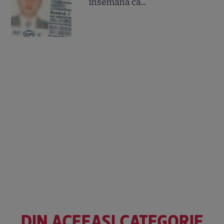
însemană că...
DIN ACEEAȘI CATEGORIE