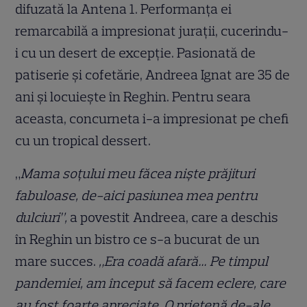
difuzată la Antena 1. Performanța ei
remarcabilă a impresionat jurații, cucerindu-
i cu un desert de excepție. Pasionată de
patiserie și cofetărie, Andreea Ignat are 35 de
ani și locuiește în Reghin. Pentru seara
aceasta, concurneta i-a impresionat pe chefi
cu un tropical dessert.
„
Mama soțului meu făcea niște prăjituri
fabuloase, de-aici pasiunea mea pentru
dulciuri”,
a povestit Andreea, care a deschis
în Reghin un bistro ce s-a bucurat de un
mare succes.
„Era coadă afară… Pe timpul
pandemiei, am început să facem eclere, care
au fost foarte apreciate. O prietenă de-ale