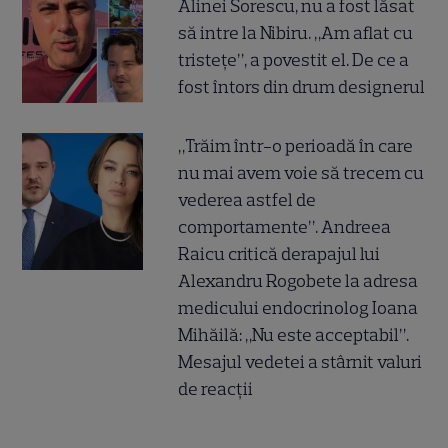
Alinei Sorescu, nu a fost lăsat
să intre la Nibiru. „Am aflat cu
tristețe”, a povestit el. De ce a
fost întors din drum designerul
„Trăim într-o perioadă în care
nu mai avem voie să trecem cu
vederea astfel de
comportamente”. Andreea
Raicu critică derapajul lui
Alexandru Rogobete la adresa
medicului endocrinolog Ioana
Mihăilă: „Nu este acceptabil”.
Mesajul vedetei a stârnit valuri
de reacții