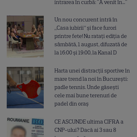
intrarea în curbă: "A venit în..."
Un nou concurent intră în
„Casa iubirii” și face furori
printre fete! Nu ratați ediția de
sâmbătă, 1 august, difuzată de
la 16:00 și 19:00, la Kanal D
Harta unei distracții sportive în
mare trend la noi în București:
padle tennis. Unde găsești
cele mai bune terenuri de
padel din oraș
CE ASCUNDE ultima CIFRA a
CNP-ului? Dacă ai 3 sau 8