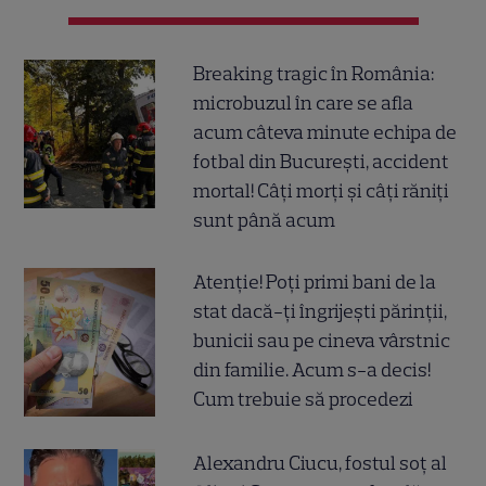
Breaking tragic în România:
microbuzul în care se afla
acum câteva minute echipa de
fotbal din București, accident
mortal! Câți morți și câți răniți
sunt până acum
Atenție! Poți primi bani de la
stat dacă-ți îngrijești părinții,
bunicii sau pe cineva vârstnic
din familie. Acum s-a decis!
Cum trebuie să procedezi
Alexandru Ciucu, fostul soț al