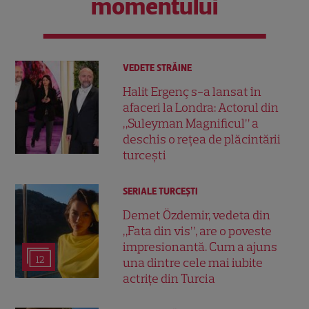
momentului
VEDETE STRĂINE
Halit Ergenç s-a lansat în
afaceri la Londra: Actorul din
„Suleyman Magnificul” a
deschis o rețea de plăcintării
turcești
SERIALE TURCEŞTI
Demet Özdemir, vedeta din
„Fata din vis”, are o poveste
impresionantă. Cum a ajuns
12
una dintre cele mai iubite
actrițe din Turcia