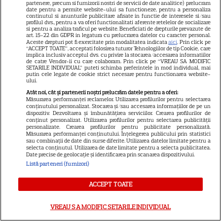
partenere, precum si furnizorii nostri de servicii de date analitice) prelucram
date pentru a permite website-ului sa functioneze, pentru a personaliza
continutul si anunturile publicitare afisate in functie de interesele si/sau
profilul dvs., pentru a va oferi functionalitati aferente retelelor de socializare
VEDETE STRĂINE
si pentru a analiza traficul pe website. Beneficiati de drepturile prevazute de
art. 15-22 din GDPR in legatura cu prelucrarea datelor cu caracter personal.
Meryl Streep, gest
Aceste drepturi pot fi exercitate prin modalitatea indicata
aici
. Prin click pe
“ACCEPT TOATE”, acceptati folosirea tuturor Tehnologiilor de tip Cookie, care
impresionant pentru Anne
implica inclusiv acceptul dvs. cu privire la stocarea/accesarea informatiilor
de catre Vendor-ii cu care colaboram. Prin click pe “VREAU SA MODIFIC
Hathaway și Emily Blunt la
SETARILE INDIVIDUAL” puteti schimba preferintele in mod individual, mai
9
„Diavolul se îmbracă de la
putin cele legate de cookie strict necesare pentru functionarea website-
ului.
Prada 2”. Ce salarii ar fi primit
Atât noi, cât și partenerii noștri prelucrăm datele pentru a oferi:
actrițele
Măsurarea performanței reclamelor. Utilizarea profilurilor pentru selectarea
conținutului personalizat. Stocarea și/sau accesarea informațiilor de pe un
dispozitiv. Dezvoltarea și îmbunătățirea serviciilor. Crearea profilurilor de
conținut personalizat. Utilizarea profilurilor pentru selectarea publicității
VEDETE STRĂINE
personalizate. Crearea profilurilor pentru publicitate personalizată.
Măsurarea performanței conținutului. Înțelegerea publicului prin statistici
Tom Holland, decizie radicală
sau combinații de date din surse diferite. Utilizarea datelor limitate pentru a
selecta conținutul. Utilizarea de date limitate pentru a selecta publicitatea.
pentru noul său film! Ce
Date precise de geolocație și identificarea prin scanarea dispozitivului.
promisiune a făcut actorul
Listă parteneri (furnizori)
13
după momentele virale în care
a făcut senzație prin dans
ACCEPT TOATE
VREAU SA MODIFIC SETARILE INDIVIDUAL
SKYSHOWTIME