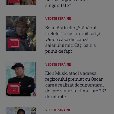
singurătate”
VEDETE STRĂINE
Sean Astin din „Stăpânul
Inelelor” a fost nevoit să își
vândă casa din cauza
14
salariului mic: Câți bani a
primit de fapt
VEDETE STRĂINE
Elon Musk, atac la adresa
regizorului premiat cu Oscar
care a realizat documentarul
14
despre viața sa. Filmul are 232
de minute
VEDETE STRĂINE