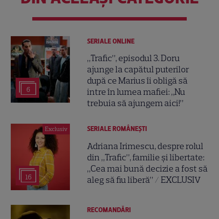
SERIALE ONLINE
„Trafic”, episodul 3. Doru
ajunge la capătul puterilor
după ce Marius îi obligă să
6
intre în lumea mafiei: „Nu
trebuia să ajungem aici!”
SERIALE ROMÂNEŞTI
Exclusiv
Adriana Irimescu, despre rolul
din „Trafic”, familie și libertate:
„Cea mai bună decizie a fost să
16
aleg să fiu liberă” / EXCLUSIV
RECOMANDĂRI