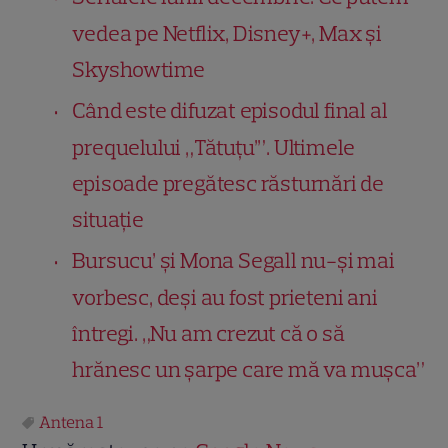
vedea pe Netflix, Disney+, Max și
Skyshowtime
Când este difuzat episodul final al
prequelului „Tătuțu’”. Ultimele
episoade pregătesc răsturnări de
situație
Bursucu’ și Mona Segall nu-și mai
vorbesc, deși au fost prieteni ani
întregi. „Nu am crezut că o să
hrănesc un șarpe care mă va mușca”
Antena 1