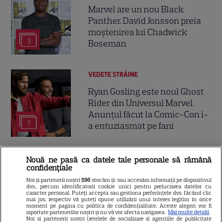
Marvel are un nou Black
Panther. David Jonsson preia
moștenirea lui Chadwick
3
Boseman
VEDETE STRĂINE
Ryan Gosling este noul Ghost
Rider din Universul Marvel.
Anunțul făcut la Comic-Con i-
7
a entuziasmat pe fani
DISNEY PLUS
Nouă ne pasă ca datele tale personale să rămână
confidențiale
„Diavolul se îmbracă de la
Noi și partenerii noștri
596
stocăm și/sau accesăm informații pe dispozitivul
Prada 2” s-a lansat pe Disney+.
dvs., precum identificatorii cookie unici pentru prelucrarea datelor cu
caracter personal. Puteți accepta sau gestiona preferințele dvs. făcând clic
Meryl Streep și Anne
mai jos, respectiv vă puteți opune utilizării unui interes legitim în orice
moment pe pagina cu politica de confidențialitate. Aceste alegeri vor fi
Hathaway revin la revista
raportate partenerilor noștri și nu vă vor afecta navigarea.
Mai multe detalii
Runway
Noi si partenerii nostri (retelele de socializare si agentiile de publicitate