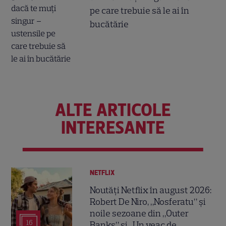
pe care trebuie să le ai în
bucătărie
ALTE ARTICOLE
INTERESANTE
NETFLIX
Noutăți Netflix în august 2026:
Robert De Niro, „Nosferatu” și
noile sezoane din „Outer
16
Banks” și „Un veac de