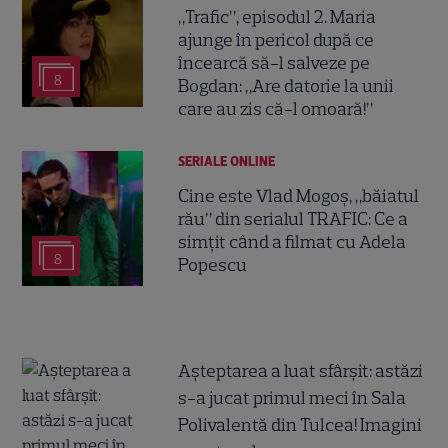
„Trafic”, episodul 2. Maria
ajunge în pericol după ce
încearcă să-l salveze pe
8
Bogdan: „Are datorie la unii
care au zis că-l omoară!”
SERIALE ONLINE
Cine este Vlad Mogoș, „băiatul
rău” din serialul TRAFIC: Ce a
simțit când a filmat cu Adela
8
Popescu
Așteptarea a luat sfârșit: astăzi
s-a jucat primul meci în Sala
Polivalentă din Tulcea! Imagini