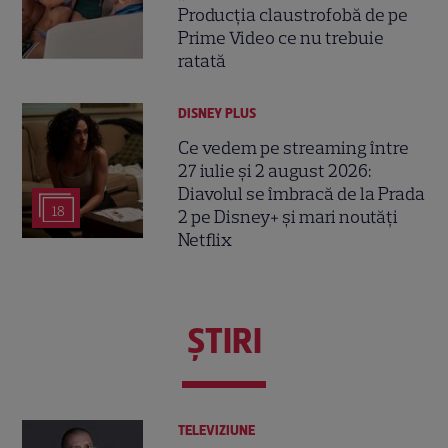
Producția claustrofobă de pe
Prime Video ce nu trebuie
ratată
DISNEY PLUS
Ce vedem pe streaming între
27 iulie și 2 august 2026:
Diavolul se îmbracă de la Prada
18
2 pe Disney+ și mari noutăți
Netflix
ŞTIRI
TELEVIZIUNE