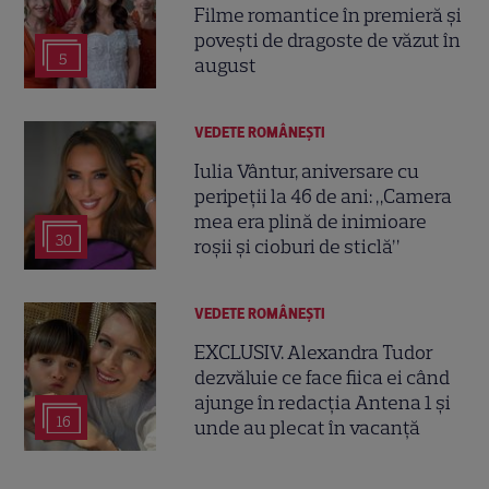
Filme romantice în premieră și
povești de dragoste de văzut în
5
august
VEDETE ROMÂNEŞTI
Iulia Vântur, aniversare cu
peripeții la 46 de ani: „Camera
mea era plină de inimioare
30
roșii și cioburi de sticlă”
VEDETE ROMÂNEŞTI
EXCLUSIV. Alexandra Tudor
dezvăluie ce face fiica ei când
ajunge în redacția Antena 1 și
16
unde au plecat în vacanță