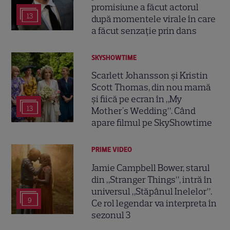
promisiune a făcut actorul
13
după momentele virale în care
a făcut senzație prin dans
SKYSHOWTIME
Scarlett Johansson și Kristin
Scott Thomas, din nou mamă
și fiică pe ecran în „My
13
Mother's Wedding”. Când
apare filmul pe SkyShowtime
PRIME VIDEO
Jamie Campbell Bower, starul
din „Stranger Things”, intră în
universul „Stăpânul Inelelor”.
9
Ce rol legendar va interpreta în
sezonul 3