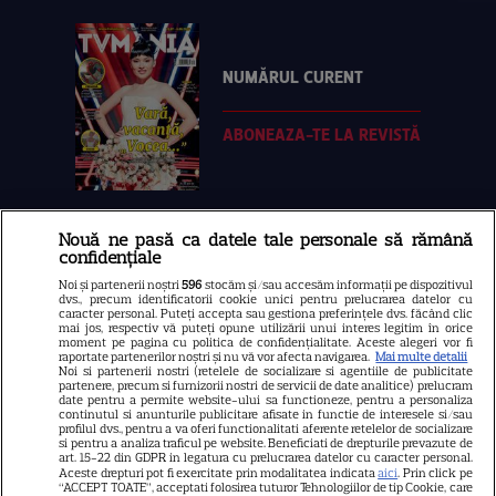
NUMĂRUL CURENT
ABONEAZA-TE LA REVISTĂ
Nouă ne pasă ca datele tale personale să rămână
Libertatea
confidențiale
Libertatea pentru femei
Noi și partenerii noștri
596
stocăm și/sau accesăm informații pe dispozitivul
dvs., precum identificatorii cookie unici pentru prelucrarea datelor cu
GSP
caracter personal. Puteți accepta sau gestiona preferințele dvs. făcând clic
mai jos, respectiv vă puteți opune utilizării unui interes legitim în orice
Știri mondene
moment pe pagina cu politica de confidențialitate. Aceste alegeri vor fi
raportate partenerilor noștri și nu vă vor afecta navigarea.
Mai multe detalii
Noi si partenerii nostri (retelele de socializare si agentiile de publicitate
Avantaje
partenere, precum si furnizorii nostri de servicii de date analitice) prelucram
date pentru a permite website-ului sa functioneze, pentru a personaliza
Elle
continutul si anunturile publicitare afisate in functie de interesele si/sau
profilul dvs., pentru a va oferi functionalitati aferente retelelor de socializare
Unica
si pentru a analiza traficul pe website. Beneficiati de drepturile prevazute de
art. 15-22 din GDPR in legatura cu prelucrarea datelor cu caracter personal.
Retete practice
Aceste drepturi pot fi exercitate prin modalitatea indicata
aici
. Prin click pe
“ACCEPT TOATE”, acceptati folosirea tuturor Tehnologiilor de tip Cookie, care