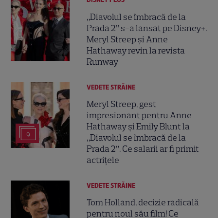
„Diavolul se îmbracă de la
Prada 2” s-a lansat pe Disney+.
Meryl Streep și Anne
Hathaway revin la revista
Runway
VEDETE STRĂINE
Meryl Streep, gest
impresionant pentru Anne
Hathaway și Emily Blunt la
9
„Diavolul se îmbracă de la
Prada 2”. Ce salarii ar fi primit
actrițele
VEDETE STRĂINE
Tom Holland, decizie radicală
pentru noul său film! Ce