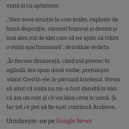
viaţă şi cu optimism.
„Vom avea emoţie la cote înalte, explozie de
bună dispoziţie, oameni frumoşi şi demni şi
mai ales mii de idei care să ne ajute să trăim
o viaţă mai frumoasă”, dezvăluie vedeta.
„În fiecare dimineaţă, când mă privesc în
oglindă, îmi spun două vorbe:
preţuieşte
viaţa!.
Cred în ele, le pătrund înţelesul. Vreau
să simt că viaţa nu mi-a fost dăruită în van,
că am un rost şi că voi lăsa ceva în urmă. Şi
fac tot ce pot să fie aşa!, continuă Andreea.
Urmărește-ne pe
Google News