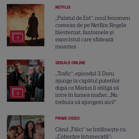
NETFLIX
„Palatul de Est”, noul fenomen
coreean de pe Netflix: Regele
blestemat, fantomele și
5
exorcistul care sfidează
moartea
SERIALE ONLINE
„Trafic”, episodul 3. Doru
ajunge la capătul puterilor
după ce Marius îi obligă să
6
intre în lumea mafiei: „Nu
trebuia să ajungem aici!”
PRIME VIDEO
Când „Fălci” se întâlnește cu
„Coborâre întunecată”: