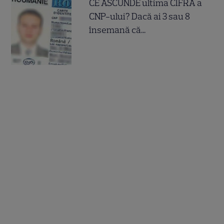
CE ASCUNDE ultima CIFRA a
CNP-ului? Dacă ai 3 sau 8
însemană că...