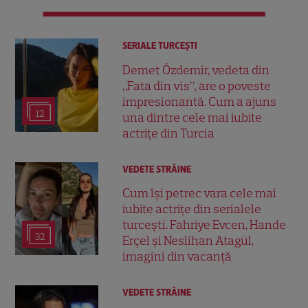
SERIALE TURCEŞTI
Demet Özdemir, vedeta din
„Fata din vis”, are o poveste
impresionantă. Cum a ajuns
12
una dintre cele mai iubite
actrițe din Turcia
VEDETE STRĂINE
Cum își petrec vara cele mai
iubite actrițe din serialele
turcești. Fahriye Evcen, Hande
32
Erçel și Neslihan Atagül,
imagini din vacanță
VEDETE STRĂINE