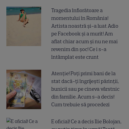
Tragedia înfiorătoare a
momentului în România!
Artista noastră și-a luat Adio
pe Facebook și a murit! Am
aflat chiar acum și nu ne mai
revenim din șoc! Ce i s-a
întâmplat este crunt
Atenție! Poți primi bani de la
stat dacă-ți îngrijești părinții,
bunicii sau pe cineva vârstnic
din familie. Acum s-a decis!
Cum trebuie să procedezi
E oficial! Ce a decis Ilie Bolojan,