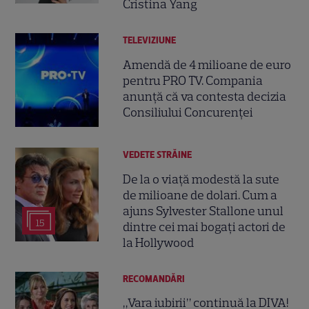
Cristina Yang
TELEVIZIUNE
Amendă de 4 milioane de euro
pentru PRO TV. Compania
anunță că va contesta decizia
Consiliului Concurenței
VEDETE STRĂINE
De la o viață modestă la sute
de milioane de dolari. Cum a
ajuns Sylvester Stallone unul
15
dintre cei mai bogați actori de
la Hollywood
RECOMANDĂRI
„Vara iubirii” continuă la DIVA!