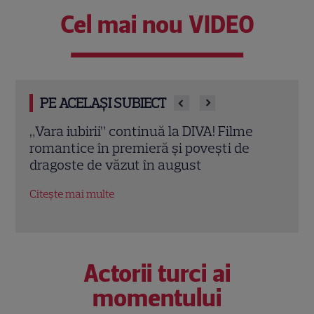
Cel mai nou VIDEO
PE ACELAȘI SUBIECT
Eva Pavel a început filmările pentru noul
Echip
sezon „Apel la consilier”. Ce pregătește
Ce p
la Kanal D
conc
Citește mai multe
Citeș
Actorii turci ai
momentului