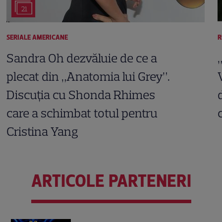
21
SERIALE AMERICANE
R
Sandra Oh dezvăluie de ce a
plecat din „Anatomia lui Grey”.
Discuția cu Shonda Rhimes
care a schimbat totul pentru
Cristina Yang
ARTICOLE PARTENERI