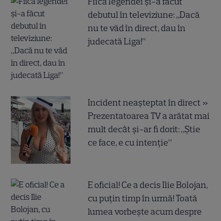
Fiica legendei și-a făcut
debutul în televiziune: „Dacă
nu te văd în direct, dau în
judecată Liga!”
Incident neașteptat în direct »
Prezentatoarea TV a arătat mai
mult decât și-ar fi dorit: „Știe
ce face, e cu intenție”
E oficial! Ce a decis Ilie Bolojan,
cu puțin timp în urmă! Toată
lumea vorbește acum despre