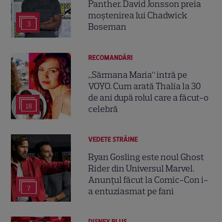
Panther. David Jonsson preia
moștenirea lui Chadwick
3
Boseman
RECOMANDĂRI
„Sărmana Maria” intră pe
VOYO. Cum arată Thalía la 30
de ani după rolul care a făcut-o
18
celebră
VEDETE STRĂINE
Ryan Gosling este noul Ghost
Rider din Universul Marvel.
Anunțul făcut la Comic-Con i-
7
a entuziasmat pe fani
DISNEY PLUS