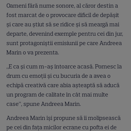
Oameni fără nume sonore, al căror destin a
fost marcat de o provocare dificil de depăşit
şi care au ştiut să se ridice şi să meargă mai
departe, devenind exemple pentru cei din jur,
sunt protagoniştii emisiunii
pe care Andreea
Marin o va prezenta.
„E ca şi cum m-aş întoarce acasă. Pornesc la
drum cu emoţii şi cu bucuria de a avea o
echipă creativă care abia aşteaptă să aducă
un program de calitate în cât mai multe
case”, spune Andreea Marin.
Andreea Marin îşi propune să îi molipsească
pe cei din faţa micilor ecrane cu pofta ei de