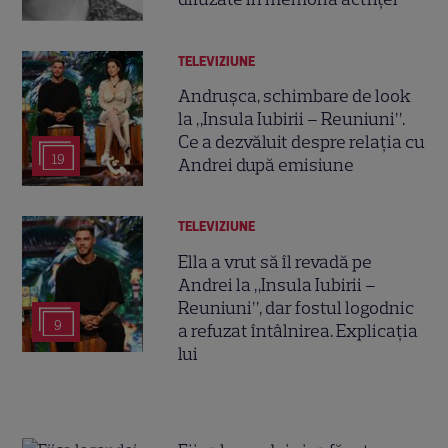
TELEVIZIUNE
Andrușca, schimbare de look
la „Insula Iubirii – Reuniuni”.
Ce a dezvăluit despre relația cu
19
Andrei după emisiune
TELEVIZIUNE
Ella a vrut să îl revadă pe
Andrei la „Insula Iubirii –
Reuniuni”, dar fostul logodnic
9
a refuzat întâlnirea. Explicația
lui