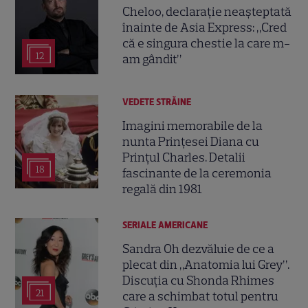
Cheloo, declarație neașteptată
înainte de Asia Express: „Cred
că e singura chestie la care m-
12
am gândit”
VEDETE STRĂINE
Imagini memorabile de la
nunta Prințesei Diana cu
Prințul Charles. Detalii
18
fascinante de la ceremonia
regală din 1981
SERIALE AMERICANE
Sandra Oh dezvăluie de ce a
plecat din „Anatomia lui Grey”.
Discuția cu Shonda Rhimes
21
care a schimbat totul pentru