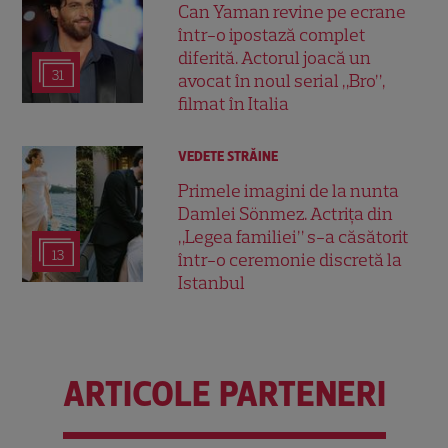
Can Yaman revine pe ecrane
într-o ipostază complet
diferită. Actorul joacă un
31
avocat în noul serial „Bro”,
filmat în Italia
VEDETE STRĂINE
Primele imagini de la nunta
Damlei Sönmez. Actrița din
„Legea familiei” s-a căsătorit
13
într-o ceremonie discretă la
Istanbul
ARTICOLE PARTENERI