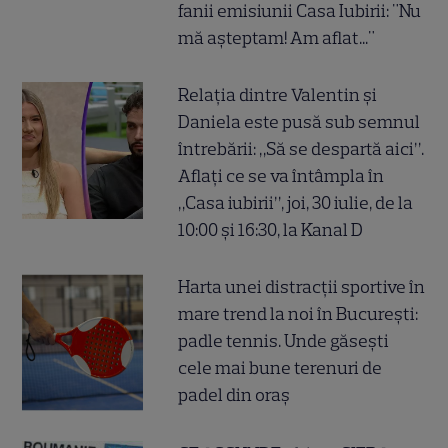
fanii emisiunii Casa Iubirii: "Nu
mă așteptam! Am aflat..."
Relația dintre Valentin și
Daniela este pusă sub semnul
întrebării: „Să se despartă aici”.
Aflați ce se va întâmpla în
„Casa iubirii”, joi, 30 iulie, de la
10:00 și 16:30, la Kanal D
Harta unei distracții sportive în
mare trend la noi în București:
padle tennis. Unde găsești
cele mai bune terenuri de
padel din oraș