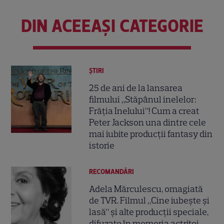
DIN ACEEAȘI CATEGORIE
ȘTIRI
25 de ani de la lansarea
filmului „Stăpânul inelelor:
Frăția Inelului”! Cum a creat
Peter Jackson una dintre cele
mai iubite producții fantasy din
istorie
RECOMANDĂRI
Adela Mărculescu, omagiată
de TVR. Filmul „Cine iubește și
lasă” și alte producții speciale,
difuzate în memoria actriței