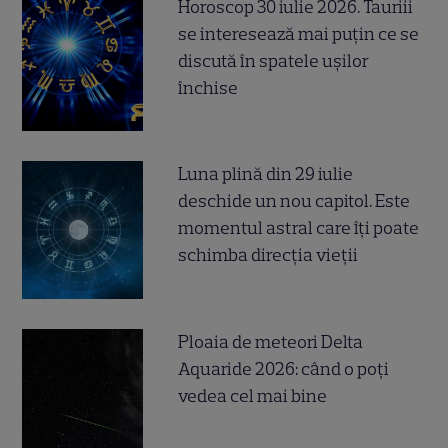
Horoscop 30 iulie 2026. Tauriii
se interesează mai puțin ce se
discută în spatele ușilor
închise
Luna plină din 29 iulie
deschide un nou capitol. Este
momentul astral care îți poate
schimba direcția vieții
Ploaia de meteori Delta
Aquaride 2026: când o poți
vedea cel mai bine