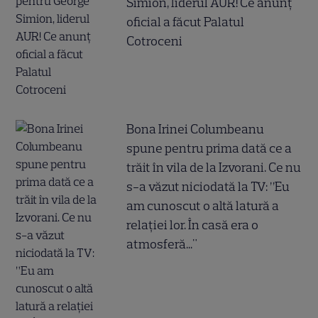
Simion, liderul AUR! Ce anunț
oficial a făcut Palatul
Cotroceni
Bona Irinei Columbeanu
spune pentru prima dată ce a
trăit în vila de la Izvorani. Ce nu
s-a văzut niciodată la TV: ”Eu
am cunoscut o altă latură a
relației lor. În casă era o
atmosferă..."