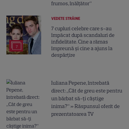
frumos, înălțător”
VEDETE STRĂINE
7 cupluri celebre care s-au
împăcat după scandaluri de
infidelitate. Cine a rămas
7
împreună și cine a ajuns la
despărțire
Iuliana Pepene, întrebată
direct: „Cât de greu este pentru
un bărbat să-ți câștige
inima?” » Răspunsul oferit de
prezentatoarea TV