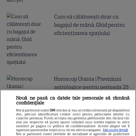
Cum să călătoreşti doar cu
bagajul de mână. Ghid pentru
eficientizarea spaţiului
Horoscop Urania | Previziuni
astrologice pentru perioada 25
– 31 iulie 2026. Luna Plină în
Nouă ne pasă ca datele tale personale să rămână
confidențiale
Vărsător
Noi și partenerii noștri
596
stocăm și/sau accesăm informații pe dispozitivul
dvs., precum identificatorii cookie unici pentru prelucrarea datelor cu
caracter personal. Puteți accepta sau gestiona preferințele dvs. făcând clic
mai jos, respectiv vă puteți opune utilizării unui interes legitim în orice
moment pe pagina cu politica de confidențialitate. Aceste alegeri vor fi
raportate partenerilor noștri și nu vă vor afecta navigarea.
Mai multe detalii
Noi si partenerii nostri (retelele de socializare si agentiile de publicitate