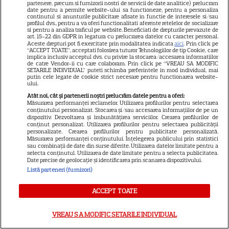
partenere, precum si furnizorii nostri de servicii de date analitice) prelucram
date pentru a permite website-ului sa functioneze, pentru a personaliza
continutul si anunturile publicitare afisate in functie de interesele si/sau
profilul dvs., pentru a va oferi functionalitati aferente retelelor de socializare
si pentru a analiza traficul pe website. Beneficiati de drepturile prevazute de
art. 15-22 din GDPR in legatura cu prelucrarea datelor cu caracter personal.
ALTE ARTICOLE
Aceste drepturi pot fi exercitate prin modalitatea indicata
aici
. Prin click pe
“ACCEPT TOATE”, acceptati folosirea tuturor Tehnologiilor de tip Cookie, care
INTERESANTE
implica inclusiv acceptul dvs. cu privire la stocarea/accesarea informatiilor
de catre Vendor-ii cu care colaboram. Prin click pe “VREAU SA MODIFIC
SETARILE INDIVIDUAL” puteti schimba preferintele in mod individual, mai
putin cele legate de cookie strict necesare pentru functionarea website-
ului.
Atât noi, cât și partenerii noștri prelucrăm datele pentru a oferi:
Măsurarea performanței reclamelor. Utilizarea profilurilor pentru selectarea
PRIME VIDEO
conținutului personalizat. Stocarea și/sau accesarea informațiilor de pe un
dispozitiv. Dezvoltarea și îmbunătățirea serviciilor. Crearea profilurilor de
conținut personalizat. Utilizarea profilurilor pentru selectarea publicității
Când „Fălci” se întâlnește cu
personalizate. Crearea profilurilor pentru publicitate personalizată.
„Coborâre întunecată”:
Măsurarea performanței conținutului. Înțelegerea publicului prin statistici
sau combinații de date din surse diferite. Utilizarea datelor limitate pentru a
Producția claustrofobă de pe
selecta conținutul. Utilizarea de date limitate pentru a selecta publicitatea.
Prime Video ce nu trebuie
Date precise de geolocație și identificarea prin scanarea dispozitivului.
Listă parteneri (furnizori)
ratată
ACCEPT TOATE
DISNEY PLUS
VREAU SA MODIFIC SETARILE INDIVIDUAL
Ce vedem pe streaming între