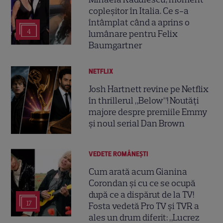
copleșitor în Italia. Ce s-a
întâmplat când a aprins o
4
lumânare pentru Felix
Baumgartner
NETFLIX
Josh Hartnett revine pe Netflix
în thrillerul „Below”! Noutăți
majore despre premiile Emmy
și noul serial Dan Brown
VEDETE ROMÂNEŞTI
Cum arată acum Gianina
Corondan și cu ce se ocupă
după ce a dispărut de la TV!
17
Fosta vedetă Pro TV și TVR a
ales un drum diferit: „Lucrez