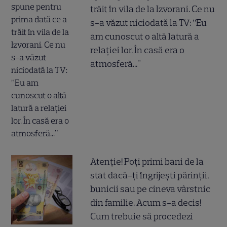
trăit în vila de la Izvorani. Ce nu
s-a văzut niciodată la TV: ”Eu
am cunoscut o altă latură a
relației lor. În casă era o
atmosferă..."
Atenție! Poți primi bani de la
stat dacă-ți îngrijești părinții,
bunicii sau pe cineva vârstnic
din familie. Acum s-a decis!
Cum trebuie să procedezi