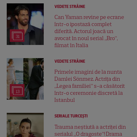
VEDETE STRĂINE
Can Yaman revine pe ecrane
într-o ipostază complet
diferită. Actorul joacă un
31
avocat în noul serial „Bro”,
filmat în Italia
VEDETE STRĂINE
Primele imagini de la nunta
Damlei Sönmez. Actrița din
„Legea familiei” s-a căsătorit
13
într-o ceremonie discretă la
Istanbul
SERIALE TURCEŞTI
Trauma neștiută a actriței din
serialul „O dragoste”! Drama