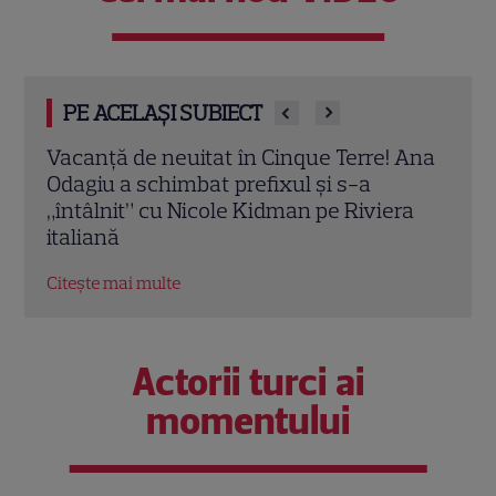
PE ACELAȘI SUBIECT
 Ana
„Îmi doresc să revin”. Magda Pălimariu a
„Casa
dezvăluit ce schimbare face la câțiva ani
Inte
ra
după ce a devenit mamă
surp
filmă
Citește mai multe
Citeș
Actorii turci ai
momentului