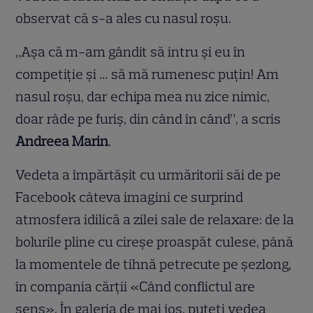
observat că s-a ales cu nasul roșu.
„Așa că m-am gândit să intru și eu în
competiție și … să mă rumenesc puțin! Am
nasul roșu, dar echipa mea nu zice nimic,
doar râde pe furiș, din când în când”, a scris
Andreea Marin
.
Vedeta a împărtășit cu urmăritorii săi de pe
Facebook câteva imagini ce surprind
atmosfera idilică a zilei sale de relaxare: de la
bolurile pline cu cireșe proaspăt culese, până
la momentele de tihnă petrecute pe șezlong,
în compania cărții «Când conflictul are
sens». În galeria de mai jos, puteți vedea