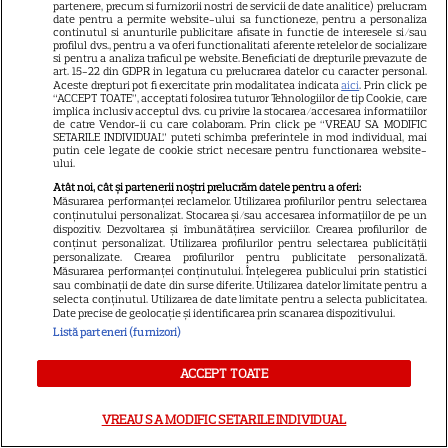
partenere, precum si furnizorii nostri de servicii de date analitice) prelucram
beneficii au
date pentru a permite website-ului sa functioneze, pentru a personaliza
continutul si anunturile publicitare afisate in functie de interesele si/sau
profilul dvs., pentru a va oferi functionalitati aferente retelelor de socializare
si pentru a analiza traficul pe website. Beneficiati de drepturile prevazute de
art. 15-22 din GDPR in legatura cu prelucrarea datelor cu caracter personal.
Aceste drepturi pot fi exercitate prin modalitatea indicata
aici
. Prin click pe
“ACCEPT TOATE”, acceptati folosirea tuturor Tehnologiilor de tip Cookie, care
Ghidul udării corecte pe timp
implica inclusiv acceptul dvs. cu privire la stocarea/accesarea informatiilor
de catre Vendor-ii cu care colaboram. Prin click pe “VREAU SA MODIFIC
de caniculă: când, cât şi cum
SETARILE INDIVIDUAL” puteti schimba preferintele in mod individual, mai
putin cele legate de cookie strict necesare pentru functionarea website-
udăm plantele
ului.
Atât noi, cât și partenerii noștri prelucrăm datele pentru a oferi:
Măsurarea performanței reclamelor. Utilizarea profilurilor pentru selectarea
conținutului personalizat. Stocarea și/sau accesarea informațiilor de pe un
dispozitiv. Dezvoltarea și îmbunătățirea serviciilor. Crearea profilurilor de
conținut personalizat. Utilizarea profilurilor pentru selectarea publicității
personalizate. Crearea profilurilor pentru publicitate personalizată.
Măsurarea performanței conținutului. Înțelegerea publicului prin statistici
sau combinații de date din surse diferite. Utilizarea datelor limitate pentru a
selecta conținutul. Utilizarea de date limitate pentru a selecta publicitatea.
ALTE ARTICOLE
Date precise de geolocație și identificarea prin scanarea dispozitivului.
Listă parteneri (furnizori)
INTERESANTE
ACCEPT TOATE
VREAU SA MODIFIC SETARILE INDIVIDUAL
NETFLIX