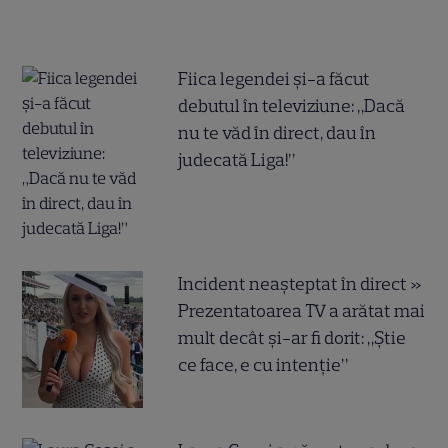
Fiica legendei și-a făcut
debutul în televiziune: „Dacă
nu te văd în direct, dau în
judecată Liga!”
Incident neașteptat în direct »
Prezentatoarea TV a arătat mai
mult decât și-ar fi dorit: „Știe
ce face, e cu intenție”