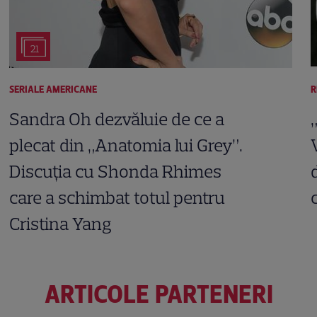
21
SERIALE AMERICANE
R
Sandra Oh dezvăluie de ce a
plecat din „Anatomia lui Grey”.
Discuția cu Shonda Rhimes
care a schimbat totul pentru
Cristina Yang
ARTICOLE PARTENERI