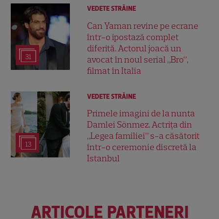
VEDETE STRĂINE
Can Yaman revine pe ecrane
într-o ipostază complet
diferită. Actorul joacă un
31
avocat în noul serial „Bro”,
filmat în Italia
VEDETE STRĂINE
Primele imagini de la nunta
Damlei Sönmez. Actrița din
„Legea familiei” s-a căsătorit
13
într-o ceremonie discretă la
Istanbul
ARTICOLE PARTENERI