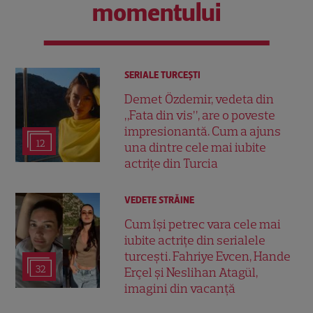
momentului
SERIALE TURCEŞTI
Demet Özdemir, vedeta din
„Fata din vis”, are o poveste
impresionantă. Cum a ajuns
12
una dintre cele mai iubite
actrițe din Turcia
VEDETE STRĂINE
Cum își petrec vara cele mai
iubite actrițe din serialele
turcești. Fahriye Evcen, Hande
32
Erçel și Neslihan Atagül,
imagini din vacanță