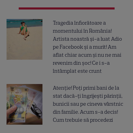
Tragedia înfiorătoare a
momentului în România!
Artista noastră și-a luat Adio
pe Facebook și a murit! Am
aflat chiar acum și nu ne mai
revenim din șoc! Ce i s-a
întâmplat este crunt
Atenție! Poți primi bani de la
stat dacă-ți îngrijești părinții,
bunicii sau pe cineva vârstnic
din familie. Acum s-a decis!
Cum trebuie să procedezi