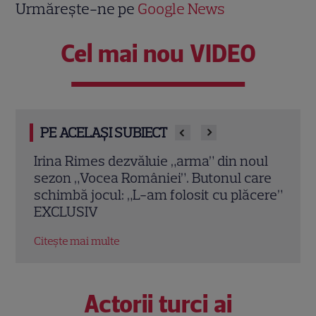
Urmărește-ne pe
Google News
Cel mai nou VIDEO
PE ACELAȘI SUBIECT
a
Irina Rimes dezvăluie „arma” din noul
„O z
ana
sezon „Vocea României”. Butonul care
Rose
schimbă jocul: „L-am folosit cu plăcere”
culi
EXCLUSIV
Citeș
Citește mai multe
Actorii turci ai