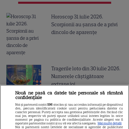
Horoscop 31 iulie 2026.
Scorpionii au șansa de a privi
dincolo de aparențe
Tragerile loto din 30 iulie 2026.
Numerele câştigătoare
extrase joi
Nouă ne pasă ca datele tale personale să rămână
confidențiale
Noi și partenerii noștri
596
stocăm și/sau accesăm informații pe dispozitivul
dvs., precum identificatorii cookie unici pentru prelucrarea datelor cu
caracter personal. Puteți accepta sau gestiona preferințele dvs. făcând clic
De ce să nu arunci semințele
mai jos, respectiv vă puteți opune utilizării unui interes legitim în orice
moment pe pagina cu politica de confidențialitate. Aceste alegeri vor fi
raportate partenerilor noștri și nu vă vor afecta navigarea.
Mai multe detalii
de la pepenele roșu – ce
Noi si partenerii nostri (retelele de socializare si agentiile de publicitate