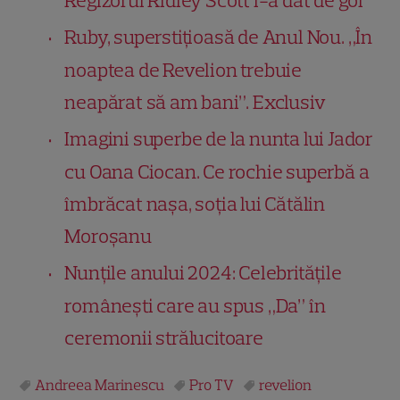
Regizorul Ridley Scott l-a dat de gol
Ruby, superstițioasă de Anul Nou. „În
noaptea de Revelion trebuie
neapărat să am bani”. Exclusiv
Imagini superbe de la nunta lui Jador
cu Oana Ciocan. Ce rochie superbă a
îmbrăcat nașa, soția lui Cătălin
Moroșanu
Nunțile anului 2024: Celebritățile
românești care au spus „Da” în
ceremonii strălucitoare
Andreea Marinescu
Pro TV
revelion