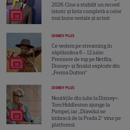
2026. Cine a stabilit un record
istoric și lista completă a celor
19
mai bune seriale și actori
DISNEY PLUS
Ce vedem pe streaming în
săptămâna 6 – 12 iulie:
Premiere de top pe Netflix,
15
Disney+ și finalul exploziv din
„Ferma Dutton”
DISNEY PLUS
Noutățile din iulie la Disney+:
Tom Hiddleston ajunge la
Pompei, iar „Diavolul se
15
îmbracă de la Prada 2” vine pe
platformă