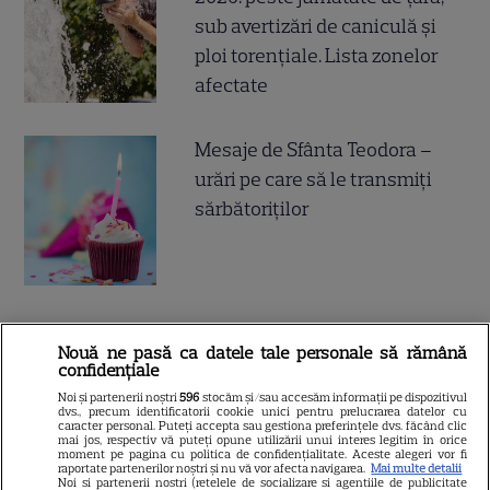
sub avertizări de caniculă și
ploi torențiale. Lista zonelor
afectate
Mesaje de Sfânta Teodora –
urări pe care să le transmiți
sărbătoriților
Nouă ne pasă ca datele tale personale să rămână
confidențiale
ALTE ARTICOLE
Noi și partenerii noștri
596
stocăm și/sau accesăm informații pe dispozitivul
INTERESANTE
dvs., precum identificatorii cookie unici pentru prelucrarea datelor cu
caracter personal. Puteți accepta sau gestiona preferințele dvs. făcând clic
mai jos, respectiv vă puteți opune utilizării unui interes legitim în orice
moment pe pagina cu politica de confidențialitate. Aceste alegeri vor fi
raportate partenerilor noștri și nu vă vor afecta navigarea.
Mai multe detalii
Noi si partenerii nostri (retelele de socializare si agentiile de publicitate