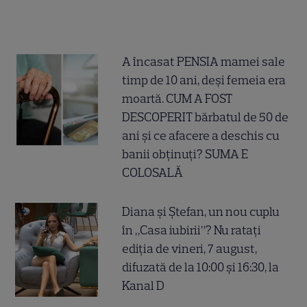
A încasat PENSIA mamei sale
timp de 10 ani, deși femeia era
moartă. CUM A FOST
DESCOPERIT bărbatul de 50 de
ani și ce afacere a deschis cu
banii obținuți? SUMA E
COLOSALĂ
Diana și Ștefan, un nou cuplu
în „Casa iubirii”? Nu ratați
ediția de vineri, 7 august,
difuzată de la 10:00 și 16:30, la
Kanal D