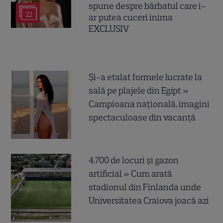
spune despre bărbatul care i-
22
ar putea cuceri inima
EXCLUSIV
Și-a etalat formele lucrate la
sală pe plajele din Egipt »
Campioana națională, imagini
spectaculoase din vacanță
4.700 de locuri și gazon
artificial » Cum arată
stadionul din Finlanda unde
Universitatea Craiova joacă azi