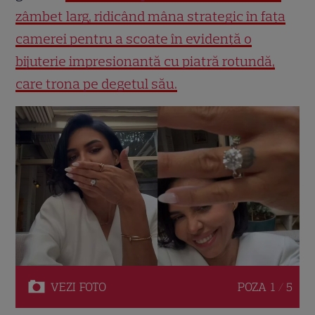
zâmbet larg, ridicând mâna strategic în fața
camerei pentru a scoate în evidență o
bijuterie impresionantă cu piatră rotundă,
care trona pe degetul său.
VEZI
FOTO
POZA
1 / 5