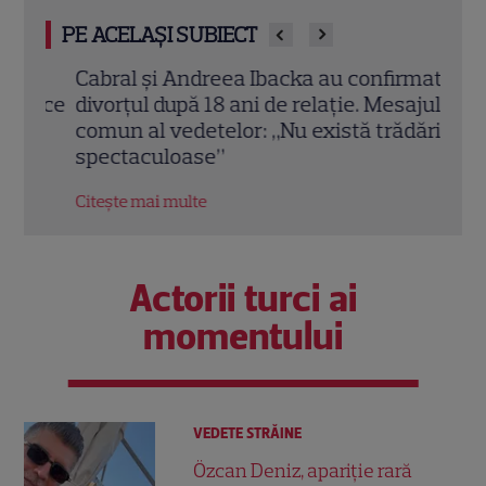
PE ACELAȘI SUBIECT
Cabral și Andreea Ibacka au confirmat
Vale
ă ce
divorțul după 18 ani de relație. Mesajul
punc
comun al vedetelor: „Nu există trădări
neaș
spectaculoase”
„Aco
Citește mai multe
Citeș
Actorii turci ai
momentului
VEDETE STRĂINE
Özcan Deniz, apariție rară