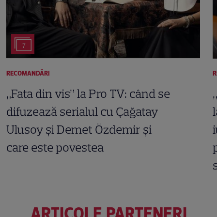
7
RECOMANDĂRI
R
„Fata din vis” la Pro TV: când se
difuzează serialul cu Çağatay
Ulusoy și Demet Özdemir și
care este povestea
ARTICOLE PARTENERI