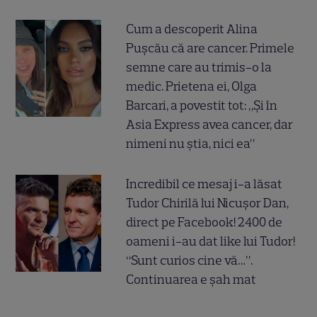
Cum a descoperit Alina
Pușcău că are cancer. Primele
semne care au trimis-o la
medic. Prietena ei, Olga
Barcari, a povestit tot: „Și în
Asia Express avea cancer, dar
nimeni nu știa, nici ea”
Incredibil ce mesaj i-a lăsat
Tudor Chirilă lui Nicușor Dan,
direct pe Facebook! 2400 de
oameni i-au dat like lui Tudor!
“Sunt curios cine vă…”.
Continuarea e șah mat