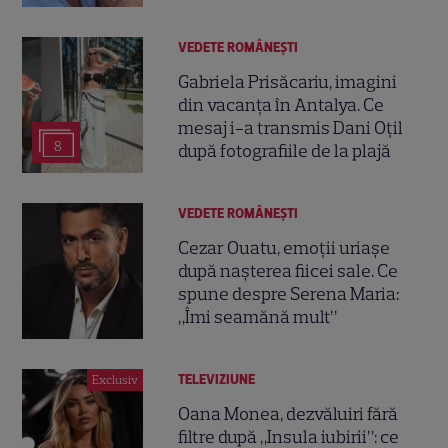
VEDETE ROMÂNEŞTI
Gabriela Prisăcariu, imagini
din vacanța în Antalya. Ce
mesaj i-a transmis Dani Oțil
8
după fotografiile de la plajă
VEDETE ROMÂNEŞTI
Cezar Ouatu, emoții uriașe
după nașterea fiicei sale. Ce
spune despre Serena Maria:
„Îmi seamănă mult”
TELEVIZIUNE
Exclusiv
Oana Monea, dezvăluiri fără
filtre după „Insula iubirii”: ce