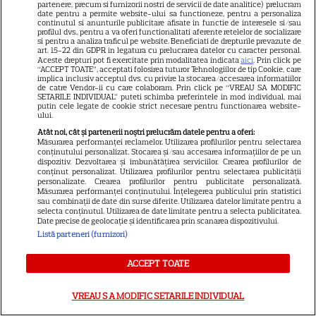
partenere, precum si furnizorii nostri de servicii de date analitice) prelucram
date pentru a permite website-ului sa functioneze, pentru a personaliza
HBO
continutul si anunturile publicitare afisate in functie de interesele si/sau
profilul dvs., pentru a va oferi functionalitati aferente retelelor de socializare
HBO Max, premiere
si pentru a analiza traficul pe website. Beneficiati de drepturile prevazute de
art. 15-22 din GDPR in legatura cu prelucrarea datelor cu caracter personal.
spectaculoase în august 2026.
Aceste drepturi pot fi exercitate prin modalitatea indicata
aici
. Prin click pe
“ACCEPT TOATE”, acceptati folosirea tuturor Tehnologiilor de tip Cookie, care
„Lanterns”, „După 28 de ani” și
implica inclusiv acceptul dvs. cu privire la stocarea/accesarea informatiilor
de catre Vendor-ii cu care colaboram. Prin click pe “VREAU SA MODIFIC
„Sunt un mic ticălos 4” ajung
SETARILE INDIVIDUAL” puteti schimba preferintele in mod individual, mai
pe platformă
putin cele legate de cookie strict necesare pentru functionarea website-
ului.
Atât noi, cât și partenerii noștri prelucrăm datele pentru a oferi:
Măsurarea performanței reclamelor. Utilizarea profilurilor pentru selectarea
PRIME VIDEO
conținutului personalizat. Stocarea și/sau accesarea informațiilor de pe un
dispozitiv. Dezvoltarea și îmbunătățirea serviciilor. Crearea profilurilor de
Premierele Prime Video din
conținut personalizat. Utilizarea profilurilor pentru selectarea publicității
personalizate. Crearea profilurilor pentru publicitate personalizată.
august 2026: „Reacher”
Măsurarea performanței conținutului. Înțelegerea publicului prin statistici
sezonul 4, „Sterling Point” și
sau combinații de date din surse diferite. Utilizarea datelor limitate pentru a
selecta conținutul. Utilizarea de date limitate pentru a selecta publicitatea.
6
noi filme de neratat
Date precise de geolocație și identificarea prin scanarea dispozitivului.
Listă parteneri (furnizori)
DISNEY PLUS
ACCEPT TOATE
Premiere Disney+ august
VREAU SA MODIFIC SETARILE INDIVIDUAL
2026: „Camp Rock 3”,