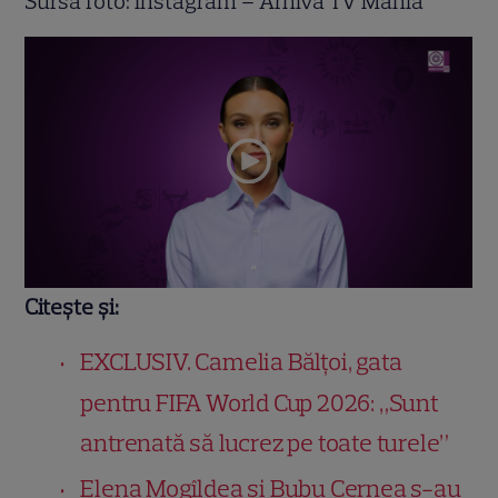
Sursă foto: Instagram – Arhivă TV Mania
Citește și:
EXCLUSIV. Camelia Bălțoi, gata
pentru FIFA World Cup 2026: „Sunt
antrenată să lucrez pe toate turele”
Elena Mogîldea și Bubu Cernea s-au