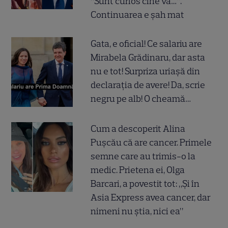
“Sunt curios cine vă…”.
Continuarea e șah mat
Gata, e oficial! Ce salariu are
Mirabela Grădinaru, dar asta
nu e tot! Surpriza uriașă din
declarația de avere! Da, scrie
negru pe alb! O cheamă…
Cum a descoperit Alina
Pușcău că are cancer. Primele
semne care au trimis-o la
medic. Prietena ei, Olga
Barcari, a povestit tot: „Și în
Asia Express avea cancer, dar
nimeni nu știa, nici ea”