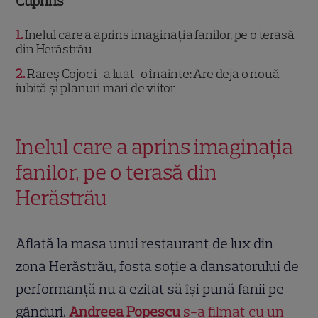
Cuprins
1
Inelul care a aprins imaginația fanilor, pe o terasă
din Herăstrău
2
Rareș Cojoc i-a luat-o înainte: Are deja o nouă
iubită și planuri mari de viitor
Inelul care a aprins imaginația
fanilor, pe o terasă din
Herăstrău
Aflată la masa unui restaurant de lux din
zona Herăstrău, fosta soție a dansatorului de
performanță nu a ezitat să își pună fanii pe
gânduri.
Andreea Popescu
s-a filmat cu un