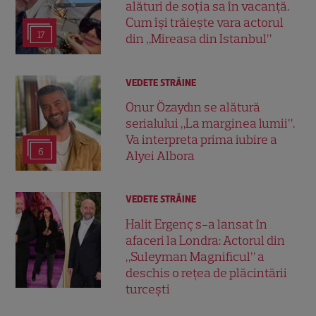
alături de soția sa în vacanță.
Cum își trăiește vara actorul
17
din „Mireasa din Istanbul”
VEDETE STRĂINE
Onur Özaydın se alătură
serialului „La marginea lumii”.
Va interpreta prima iubire a
6
Alyei Albora
VEDETE STRĂINE
Halit Ergenç s-a lansat în
afaceri la Londra: Actorul din
„Suleyman Magnificul” a
deschis o rețea de plăcintării
turcești