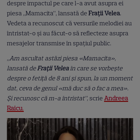
despre impactul pe care l-a avut asupra ei
piesa „Mamacita”, lansată de
Frații Velea
.
Vedeta a recunoscut că versurile melodiei au
întristat-o și au făcut-o să reflecteze asupra
mesajelor transmise în spațiul public.
„Am ascultat astăzi piesa «Mamacita»,
lansată de
Frații Velea
în care se vorbește
despre o fetiță de 8 ani și spun, la un moment
dat, ceva de genul «mă duc să o fac a mea».
Și recunosc că m-a întristat”,
scrie
Andreea
Raicu
.