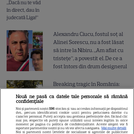
Alexandru Ciucu, fostul soț al
Alinei Sorescu, nu a fost lăsat
să intre la Nibiru. „Am aflat cu
tristețe”, a povestit el. De ce a
fost întors din drum designerul
Breaking tragic în România:
microbuzul în care se afla
Nouă ne pasă ca datele tale personale să rămână
acum câteva minute echipa de
confidențiale
fotbal din București, accident
Noi și partenerii noștri
596
stocăm și/sau accesăm informații pe dispozitivul
dvs., precum identificatorii cookie unici pentru prelucrarea datelor cu
mortal! Câți morți și câți răniți
caracter personal. Puteți accepta sau gestiona preferințele dvs. făcând clic
mai jos, respectiv vă puteți opune utilizării unui interes legitim în orice
sunt până acum
moment pe pagina cu politica de confidențialitate. Aceste alegeri vor fi
raportate partenerilor noștri și nu vă vor afecta navigarea.
Mai multe detalii
Noi si partenerii nostri (retelele de socializare si agentiile de publicitate