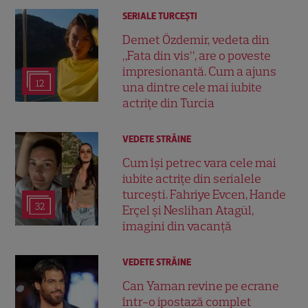
SERIALE TURCEŞTI
Demet Özdemir, vedeta din
„Fata din vis”, are o poveste
impresionantă. Cum a ajuns
12
una dintre cele mai iubite
actrițe din Turcia
VEDETE STRĂINE
Cum își petrec vara cele mai
iubite actrițe din serialele
turcești. Fahriye Evcen, Hande
32
Erçel și Neslihan Atagül,
imagini din vacanță
VEDETE STRĂINE
Can Yaman revine pe ecrane
într-o ipostază complet