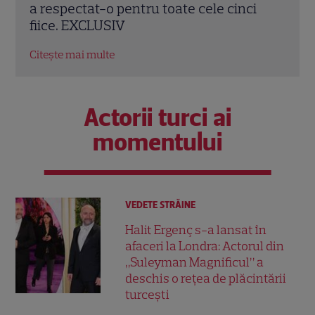
a respectat-o pentru toate cele cinci
Nina
fiice. EXCLUSIV
satu
Citește mai multe
Citeș
Actorii turci ai
momentului
VEDETE STRĂINE
Halit Ergenç s-a lansat în
afaceri la Londra: Actorul din
„Suleyman Magnificul” a
deschis o rețea de plăcintării
turcești