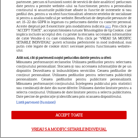
partenere, precum si furnizorii nostri de servicii de date analitice) prelucram
date pentru a permite website-ului sa functioneze, pentru a personaliza
continutul si anunturile publicitare afisate in functie de interesele si/sau
profilul dvs., pentru a va oferi functionalitati aferente retelelor de socializare
SERIALE
si pentru a analiza traficul pe website. Beneficiati de drepturile prevazute de
art. 15-22 din GDPR in legatura cu prelucrarea datelor cu caracter personal.
Aceste drepturi pot fi exercitate prin modalitatea indicata
aici
. Prin click pe
“ACCEPT TOATE”, acceptati folosirea tuturor Tehnologiilor de tip Cookie, care
implica inclusiv acceptul dvs. cu privire la stocarea/accesarea informatiilor
de catre Vendor-ii cu care colaboram. Prin click pe “VREAU SA MODIFIC
SETARILE INDIVIDUAL” puteti schimba preferintele in mod individual, mai
putin cele legate de cookie strict necesare pentru functionarea website-
ului.
Atât noi, cât și partenerii noștri prelucrăm datele pentru a oferi:
Măsurarea performanței reclamelor. Utilizarea profilurilor pentru selectarea
conținutului personalizat. Stocarea și/sau accesarea informațiilor de pe un
dispozitiv. Dezvoltarea și îmbunătățirea serviciilor. Crearea profilurilor de
conținut personalizat. Utilizarea profilurilor pentru selectarea publicității
personalizate. Crearea profilurilor pentru publicitate personalizată.
Măsurarea performanței conținutului. Înțelegerea publicului prin statistici
sau combinații de date din surse diferite. Utilizarea datelor limitate pentru a
selecta conținutul. Utilizarea de date limitate pentru a selecta publicitatea.
Date precise de geolocație și identificarea prin scanarea dispozitivului.
Listă parteneri (furnizori)
ACCEPT TOATE
VREAU SA MODIFIC SETARILE INDIVIDUAL