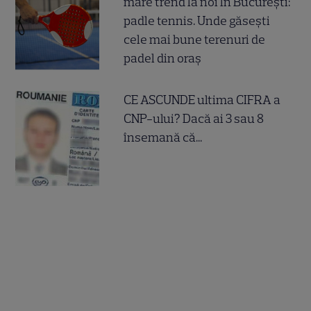
mare trend la noi în București:
padle tennis. Unde găsești
cele mai bune terenuri de
padel din oraș
CE ASCUNDE ultima CIFRA a
CNP-ului? Dacă ai 3 sau 8
însemană că...