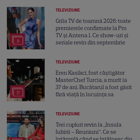
TELEVIZIUNE
Grila TV de toamnă 2026: toate
premierele confirmate la Pro
TV și Antena 1. Ce show-uri și
9
seriale revin din septembrie
TELEVIZIUNE
Eren Kasikci, fost câștigător
MasterChef Turcia, a murit la
37 de ani. Bucătarul a fost găsit
17
fără viață în locuința sa
TELEVIZIUNE
Trei cupluri revin la „Insula
Iubirii – Reuniuni”. Ce se
întâmplă când se întâlnesc din