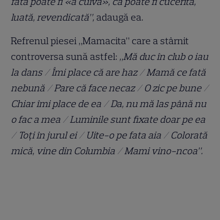
fată poate fi «a cuiva», că poate fi cucerită,
luată, revendicată”,
adaugă ea.
Refrenul piesei „Mamacita” care a stârnit
controversa sună astfel:
„Mă duc în club o iau
la dans / Îmi place că are haz / Mamă ce fată
nebună / Pare că face necaz / O zic pe bune /
Chiar îmi place de ea / Da, nu mă las până nu
o fac a mea / Luminile sunt fixate doar pe ea
/ Toți în jurul ei / Uite-o pe fata aia / Colorată
mică, vine din Columbia / Mami vino-ncoa”.