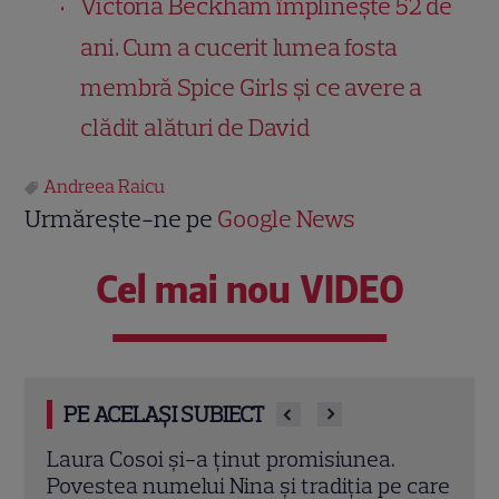
Victoria Beckham împlinește 52 de
ani. Cum a cucerit lumea fosta
membră Spice Girls și ce avere a
clădit alături de David
Andreea Raicu
Urmărește-ne pe
Google News
Cel mai nou VIDEO
PE ACELAȘI SUBIECT
rima
Laura Cosoi și-a ținut promisiunea.
Laur
a
Povestea numelui Nina și tradiția pe care
cinc