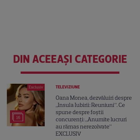
DIN ACEEAȘI CATEGORIE
TELEVIZIUNE
Exclusiv
Oana Monea, dezvăluiri despre
„Insula Iubirii: Reuniuni”. Ce
spune despre foștii
16
concurenți: „Anumite lucruri
au rămas nerezolvate”
EXCLUSIV