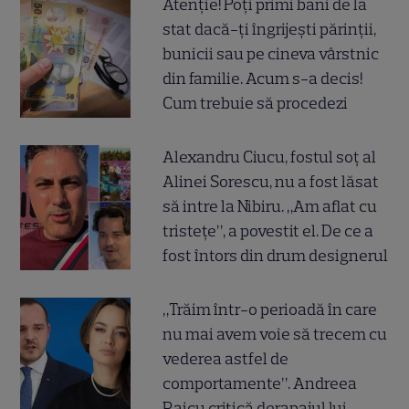
Atenție! Poți primi bani de la
stat dacă-ți îngrijești părinții,
bunicii sau pe cineva vârstnic
din familie. Acum s-a decis!
Cum trebuie să procedezi
Alexandru Ciucu, fostul soț al
Alinei Sorescu, nu a fost lăsat
să intre la Nibiru. „Am aflat cu
tristețe”, a povestit el. De ce a
fost întors din drum designerul
„Trăim într-o perioadă în care
nu mai avem voie să trecem cu
vederea astfel de
comportamente”. Andreea
Raicu critică derapajul lui