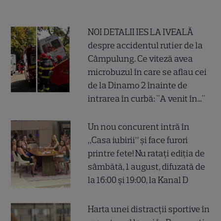
NOI DETALII IES LA IVEALĂ
despre accidentul rutier de la
Câmpulung. Ce viteză avea
microbuzul în care se aflau cei
de la Dinamo 2 înainte de
intrarea în curbă: "A venit în..."
Un nou concurent intră în
„Casa iubirii” și face furori
printre fete! Nu ratați ediția de
sâmbătă, 1 august, difuzată de
la 16:00 și 19:00, la Kanal D
Harta unei distracții sportive în