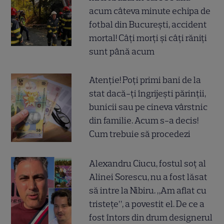
acum câteva minute echipa de
fotbal din București, accident
mortal! Câți morți și câți răniți
sunt până acum
Atenție! Poți primi bani de la
stat dacă-ți îngrijești părinții,
bunicii sau pe cineva vârstnic
din familie. Acum s-a decis!
Cum trebuie să procedezi
Alexandru Ciucu, fostul soț al
Alinei Sorescu, nu a fost lăsat
să intre la Nibiru. „Am aflat cu
tristețe”, a povestit el. De ce a
fost întors din drum designerul