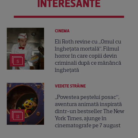
INTERESANTE
CINEMA
Eli Roth revine cu „Omul cu
înghețata mortală”. Filmul
horror în care copiii devin
5
criminali după ce mănâncă
înghețată
VEDETE STRĂINE
„Povestea peștelui posac”,
aventura animată inspirată
dintr-un bestseller The New
11
York Times, ajunge în
cinematografe pe 7 august