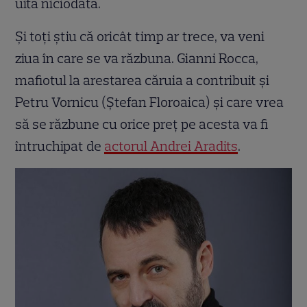
uită niciodată.
Și toți știu că oricât timp ar trece, va veni
ziua în care se va răzbuna. Gianni Rocca,
mafiotul la arestarea căruia a contribuit şi
Petru Vornicu (Ştefan Floroaica) și care vrea
să se răzbune cu orice preț pe acesta va fi
întruchipat de
actorul Andrei Aradits
.