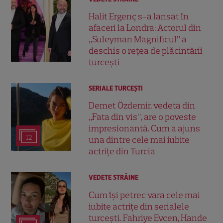
Halit Ergenç s-a lansat în
afaceri la Londra: Actorul din
„Suleyman Magnificul” a
deschis o rețea de plăcintării
turcești
SERIALE TURCEŞTI
Demet Özdemir, vedeta din
„Fata din vis”, are o poveste
impresionantă. Cum a ajuns
12
una dintre cele mai iubite
actrițe din Turcia
VEDETE STRĂINE
Cum își petrec vara cele mai
iubite actrițe din serialele
turcești. Fahriye Evcen, Hande