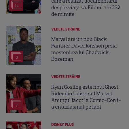
care a realizat documentarul
14
despre viața sa. Filmul are 232
de minute
VEDETE STRĂINE
Marvel are un nou Black
Panther. David Jonsson preia
moștenirea lui Chadwick
3
Boseman
VEDETE STRĂINE
Ryan Gosling este noul Ghost
Rider din Universul Marvel.
Anunțul făcut la Comic-Con i-
7
a entuziasmat pe fani
DISNEY PLUS