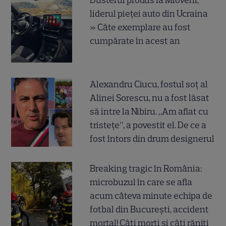
Dusterul produs la Mioveni,
liderul pieței auto din Ucraina
» Câte exemplare au fost
cumpărate în acest an
Alexandru Ciucu, fostul soț al
Alinei Sorescu, nu a fost lăsat
să intre la Nibiru. „Am aflat cu
tristețe”, a povestit el. De ce a
fost întors din drum designerul
Breaking tragic în România:
microbuzul în care se afla
acum câteva minute echipa de
fotbal din București, accident
mortal! Câți morți și câți răniți