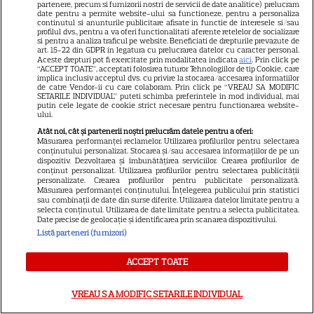
partenere, precum si furnizorii nostri de servicii de date analitice) prelucram
13
după momentele virale în care
date pentru a permite website-ului sa functioneze, pentru a personaliza
continutul si anunturile publicitare afisate in functie de interesele si/sau
a făcut senzație prin dans
profilul dvs., pentru a va oferi functionalitati aferente retelelor de socializare
si pentru a analiza traficul pe website. Beneficiati de drepturile prevazute de
art. 15-22 din GDPR in legatura cu prelucrarea datelor cu caracter personal.
Aceste drepturi pot fi exercitate prin modalitatea indicata
aici
. Prin click pe
SKYSHOWTIME
“ACCEPT TOATE”, acceptati folosirea tuturor Tehnologiilor de tip Cookie, care
implica inclusiv acceptul dvs. cu privire la stocarea/accesarea informatiilor
de catre Vendor-ii cu care colaboram. Prin click pe “VREAU SA MODIFIC
Scarlett Johansson și Kristin
SETARILE INDIVIDUAL” puteti schimba preferintele in mod individual, mai
putin cele legate de cookie strict necesare pentru functionarea website-
Scott Thomas, din nou mamă
ului.
și fiică pe ecran în „My
Atât noi, cât și partenerii noștri prelucrăm datele pentru a oferi:
13
Mother's Wedding”. Când
Măsurarea performanței reclamelor. Utilizarea profilurilor pentru selectarea
conținutului personalizat. Stocarea și/sau accesarea informațiilor de pe un
apare filmul pe SkyShowtime
dispozitiv. Dezvoltarea și îmbunătățirea serviciilor. Crearea profilurilor de
conținut personalizat. Utilizarea profilurilor pentru selectarea publicității
personalizate. Crearea profilurilor pentru publicitate personalizată.
Măsurarea performanței conținutului. Înțelegerea publicului prin statistici
PRIME VIDEO
sau combinații de date din surse diferite. Utilizarea datelor limitate pentru a
selecta conținutul. Utilizarea de date limitate pentru a selecta publicitatea.
Jamie Campbell Bower, starul
Date precise de geolocație și identificarea prin scanarea dispozitivului.
din „Stranger Things”, intră în
Listă parteneri (furnizori)
universul „Stăpânul Inelelor”.
ACCEPT TOATE
9
Ce rol legendar va interpreta în
sezonul 3
VREAU SA MODIFIC SETARILE INDIVIDUAL