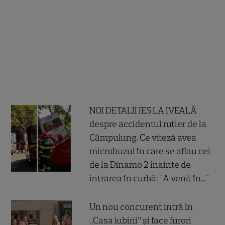
NOI DETALII IES LA IVEALĂ
despre accidentul rutier de la
Câmpulung. Ce viteză avea
microbuzul în care se aflau cei
de la Dinamo 2 înainte de
intrarea în curbă: "A venit în..."
Un nou concurent intră în
„Casa iubirii” și face furori