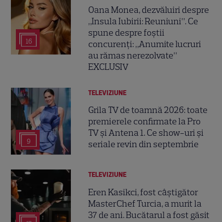
Oana Monea, dezvăluiri despre
„Insula Iubirii: Reuniuni”. Ce
spune despre foștii
16
concurenți: „Anumite lucruri
au rămas nerezolvate”
EXCLUSIV
TELEVIZIUNE
Grila TV de toamnă 2026: toate
premierele confirmate la Pro
TV și Antena 1. Ce show-uri și
9
seriale revin din septembrie
TELEVIZIUNE
Eren Kasikci, fost câștigător
MasterChef Turcia, a murit la
37 de ani. Bucătarul a fost găsit