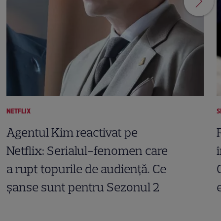
NETFLIX
S
Agentul Kim reactivat pe
Netflix: Serialul-fenomen care
a rupt topurile de audiență. Ce
șanse sunt pentru Sezonul 2