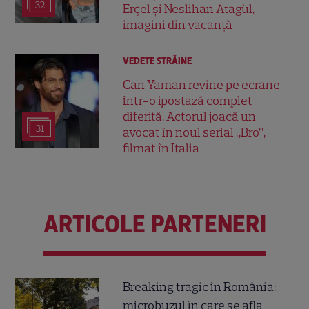
32
Erçel și Neslihan Atagül,
imagini din vacanță
VEDETE STRĂINE
Can Yaman revine pe ecrane
într-o ipostază complet
diferită. Actorul joacă un
31
avocat în noul serial „Bro”,
filmat în Italia
ARTICOLE PARTENERI
Breaking tragic în România:
microbuzul în care se afla