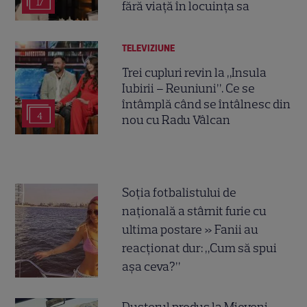
17
fără viață în locuința sa
TELEVIZIUNE
Trei cupluri revin la „Insula
Iubirii – Reuniuni”. Ce se
întâmplă când se întâlnesc din
4
nou cu Radu Vâlcan
Soția fotbalistului de
națională a stârnit furie cu
ultima postare » Fanii au
reacționat dur: „Cum să spui
așa ceva?”