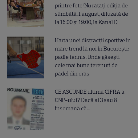
printre fete! Nu ratați ediția de
sâmbătă, 1 august, difuzată de
la 16:00 și 19:00, la Kanal D
Harta unei distracții sportive în
mare trend la noi în București:
padle tennis. Unde găsești
cele mai bune terenuri de
padel din oraș
CE ASCUNDE ultima CIFRA a
CNP-ului? Dacă ai 3 sau 8
însemană că...