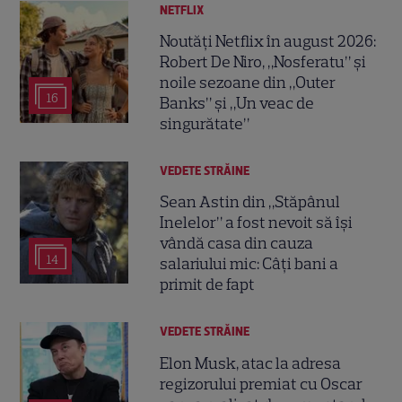
NETFLIX
Noutăți Netflix în august 2026:
Robert De Niro, „Nosferatu” și
noile sezoane din „Outer
16
Banks” și „Un veac de
singurătate”
VEDETE STRĂINE
Sean Astin din „Stăpânul
Inelelor” a fost nevoit să își
vândă casa din cauza
14
salariului mic: Câți bani a
primit de fapt
VEDETE STRĂINE
Elon Musk, atac la adresa
regizorului premiat cu Oscar