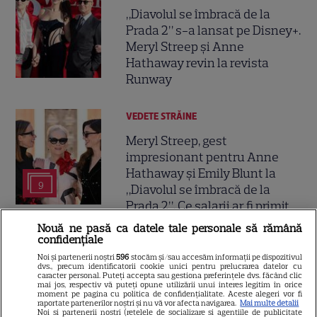
„Diavolul se îmbracă de la
Prada 2” s-a lansat pe Disney+.
Meryl Streep și Anne
Hathaway revin la revista
Runway
VEDETE STRĂINE
Meryl Streep, gest
impresionant pentru Anne
Hathaway și Emily Blunt la
9
„Diavolul se îmbracă de la
Prada 2”. Ce salarii ar fi primit
actrițele
Nouă ne pasă ca datele tale personale să rămână
confidențiale
Noi și partenerii noștri
596
stocăm și/sau accesăm informații pe dispozitivul
VEDETE STRĂINE
dvs., precum identificatorii cookie unici pentru prelucrarea datelor cu
caracter personal. Puteți accepta sau gestiona preferințele dvs. făcând clic
Tom Holland, decizie radicală
mai jos, respectiv vă puteți opune utilizării unui interes legitim în orice
moment pe pagina cu politica de confidențialitate. Aceste alegeri vor fi
pentru noul său film! Ce
raportate partenerilor noștri și nu vă vor afecta navigarea.
Mai multe detalii
Noi si partenerii nostri (retelele de socializare si agentiile de publicitate
promisiune a făcut actorul