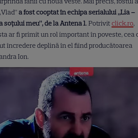
urprindă fanii cu noua veste. Mai precis, fostul 
„Vlad”
a fost
cooptat în echipa serialului „Lia –
a soțului meu”, de la Antena 1
. Potrivit
click.ro
,
ta ar fi primit un rol important în poveste, cea 
ut încredere deplină în el fiind producătoarea
andra Ion.