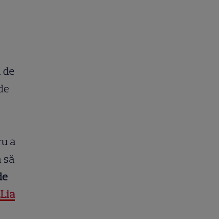
i de
 de
ru a
a să
de
„Lia