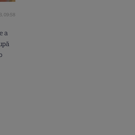
3, 09:58
e a
după
o