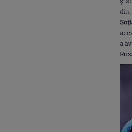
și s
din 
Soți
aces
a av
Rux