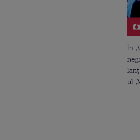
În „
nega
lanț
ul „