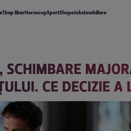
te
Timp liber
Horoscop
Sport
Shop
eJobs
Imobiliare
, SCHIMBARE MAJO
ULUI. CE DECIZIE A