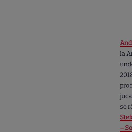
Andr
la A
unde
2018
prod
juc
se 
Ştef
– So