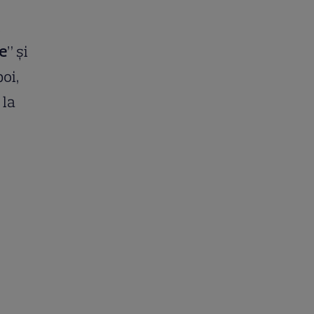
i
re
” și
oi,
, la