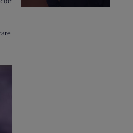
actor
care