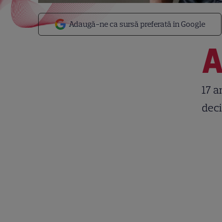
Adaugă-ne ca sursă preferată în Google
17 a
deci