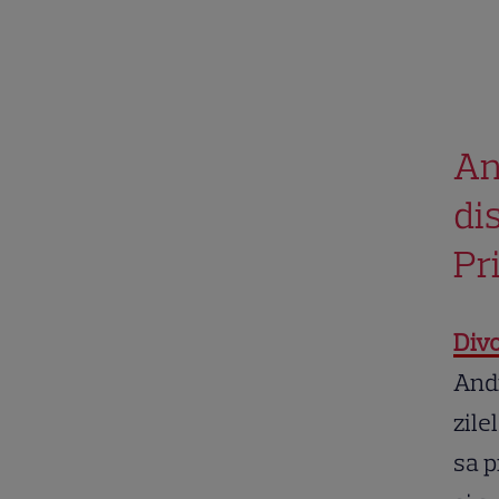
An
dis
Pr
Divo
Andr
zile
sa p