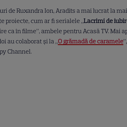
uri de Ruxandra Ion, Aradits a mai lucrat la ma
e proiecte, cum ar fi serialele „
Lacrimi de iubi
ire ca în filme”, ambele pentru Acasă TV. Mai ap
doi au colaborat și la „
O grămadă de caramele
”
py Channel.