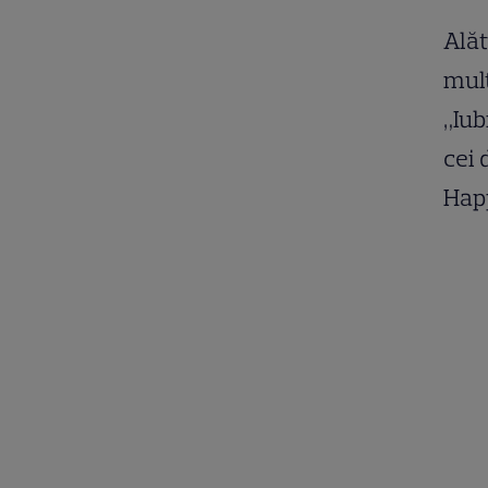
Alăt
mult
„Iub
cei 
Hap