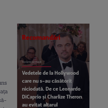
Recomandări
Vedete străine
Vedetele de la Hollywood
care nu s-au căsătorit
uns
niciodată. De ce Leonardo
iața
DiCaprio și Charlize Theron
să-
au evitat altarul