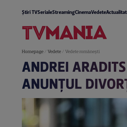
Știri TV
Seriale
Streaming
Cinema
Vedete
Actualita
Homepage
/
Vedete
/
Vedete româneşti
ANDREI ARADITS
ANUNȚUL DIVORȚ