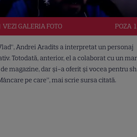
VEZI
GALERIA
FOTO
POZA
1
Vlad”, Andrei Aradits a interpretat un personaj
tiv. Totodată, anterior, el a colaborat cu un ma
 de magazine, dar și-a oferit și vocea pentru s
Mâncare pe care”, mai scrie sursa citată.