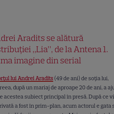
drei Aradits se alătură
tribuției „Lia”, de la Antena 1.
ima imagine din serial
rțul lui Andrei Aradits
(49 de ani) de soția lui,
eea, după un mariaj de aproape 20 de ani, a aj
le acestea subiect principal în presă. După ce v
rivată a fost în prim-plan, acum actorul e gata 