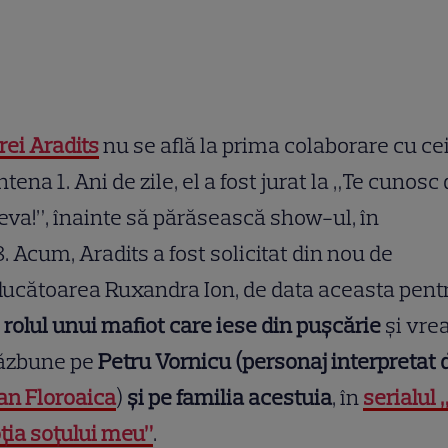
ei Aradits
nu se află la prima colaborare cu ce
ntena 1. Ani de zile, el a fost jurat la „Te cunosc
va!”, înainte să părăsească show-ul, în
. Acum, Aradits a fost solicitat din nou de
ucătoarea Ruxandra Ion, de data aceasta pent
a
rolul unui mafiot care iese din pușcărie
și vre
răzbune pe
Petru Vornicu (personaj interpretat 
an Floroaica
)
și pe familia acestuia
, în
serialul 
ția soțului meu”
.