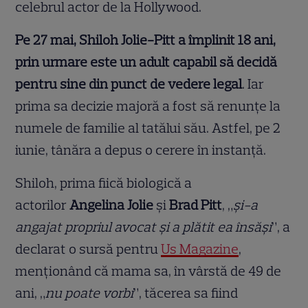
celebrul actor de la Hollywood.
Pe 27 mai, Shiloh Jolie-Pitt a împlinit 18 ani,
prin urmare este un adult capabil să decidă
pentru sine din punct de vedere legal
. Iar
prima sa decizie majoră a fost să renunțe la
numele de familie al tatălui său. Astfel, pe 2
iunie, tânăra a depus o cerere în instanță.
Shiloh, prima fiică biologică a
actorilor
Angelina Jolie
și
Brad Pitt
, „
și-a
angajat propriul avocat și a plătit ea însăși
”, a
declarat o sursă pentru
Us Magazine
,
menționând că mama sa, în vârstă de 49 de
ani, „
nu poate vorbi
”, tăcerea sa fiind