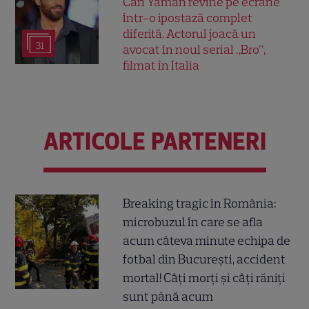
Can Yaman revine pe ecrane
într-o ipostază complet
diferită. Actorul joacă un
31
avocat în noul serial „Bro”,
filmat în Italia
ARTICOLE PARTENERI
Breaking tragic în România:
microbuzul în care se afla
acum câteva minute echipa de
fotbal din București, accident
mortal! Câți morți și câți răniți
sunt până acum