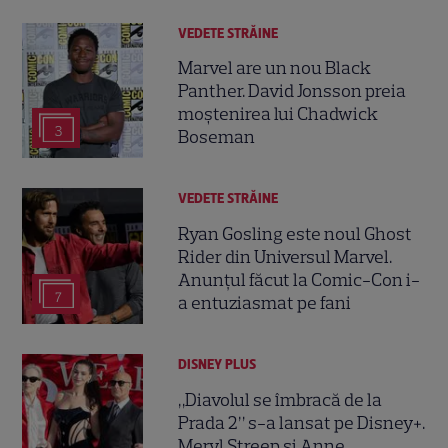
VEDETE STRĂINE
Marvel are un nou Black
Panther. David Jonsson preia
moștenirea lui Chadwick
3
Boseman
VEDETE STRĂINE
Ryan Gosling este noul Ghost
Rider din Universul Marvel.
Anunțul făcut la Comic-Con i-
7
a entuziasmat pe fani
DISNEY PLUS
„Diavolul se îmbracă de la
Prada 2” s-a lansat pe Disney+.
Meryl Streep și Anne