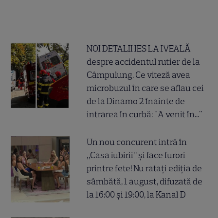
NOI DETALII IES LA IVEALĂ
despre accidentul rutier de la
Câmpulung. Ce viteză avea
microbuzul în care se aflau cei
de la Dinamo 2 înainte de
intrarea în curbă: "A venit în..."
Un nou concurent intră în
„Casa iubirii” și face furori
printre fete! Nu ratați ediția de
sâmbătă, 1 august, difuzată de
la 16:00 și 19:00, la Kanal D