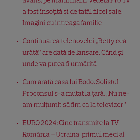
avans, pe malul mării. Vedeta Pro TV
a fost însoțită și de tatăl fiicei sale.
Imagini cu întreaga familie
Continuarea telenovelei „Betty cea
urâtă” are dată de lansare. Când și
unde va putea fi urmărită
Cum arată casa lui Bodo. Solistul
Proconsul s-a mutat la țară. „Nu ne-
am mulţumit să fim ca la televizor”
EURO 2024: Cine transmite la TV
România – Ucraina, primul meci al