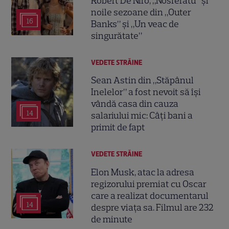
Robert De Niro, „Nosferatu” și
noile sezoane din „Outer
16
Banks” și „Un veac de
singurătate”
VEDETE STRĂINE
Sean Astin din „Stăpânul
Inelelor” a fost nevoit să își
vândă casa din cauza
14
salariului mic: Câți bani a
primit de fapt
VEDETE STRĂINE
Elon Musk, atac la adresa
regizorului premiat cu Oscar
care a realizat documentarul
14
despre viața sa. Filmul are 232
de minute