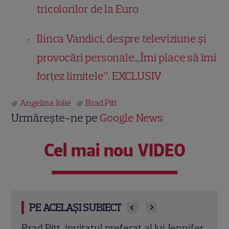
tricolorilor de la Euro
I
linca Vandici, despre televiziune și
provocări personale.„Îmi place să îmi
forţez limitele”. EXCLUSIV
Angelina Jolie
Brad Pitt
Urmărește-ne pe
Google News
Cel mai nou VIDEO
PE ACELAȘI SUBIECT
nifer
Jonny Lee Miller, imagine rară alături de
Ange