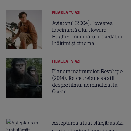
FILME LA TV AZI
Aviatorul (2004). Povestea
fascinantă a lui Howard
Hughes, milionarul obsedat de
înălțimi și cinema
FILME LA TV AZI
Planeta maimuțelor: Revoluție
(2014). Tot ce trebuie să știi
despre filmul nominalizat la
Oscar
Așteptarea a luat sfârșit: astăzi
s-a jucat primul meci în Sala