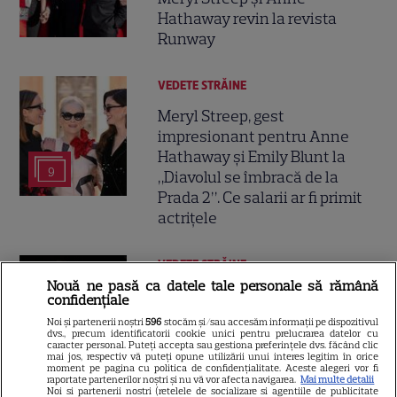
Hathaway revin la revista
Runway
VEDETE STRĂINE
Meryl Streep, gest
impresionant pentru Anne
Hathaway și Emily Blunt la
9
„Diavolul se îmbracă de la
Prada 2”. Ce salarii ar fi primit
actrițele
VEDETE STRĂINE
Nouă ne pasă ca datele tale personale să rămână
Tom Holland, decizie radicală
confidențiale
pentru noul său film! Ce
Noi și partenerii noștri
596
stocăm și/sau accesăm informații pe dispozitivul
promisiune a făcut actorul
dvs., precum identificatorii cookie unici pentru prelucrarea datelor cu
caracter personal. Puteți accepta sau gestiona preferințele dvs. făcând clic
13
după momentele virale în care
mai jos, respectiv vă puteți opune utilizării unui interes legitim în orice
moment pe pagina cu politica de confidențialitate. Aceste alegeri vor fi
a făcut senzație prin dans
raportate partenerilor noștri și nu vă vor afecta navigarea.
Mai multe detalii
Noi si partenerii nostri (retelele de socializare si agentiile de publicitate