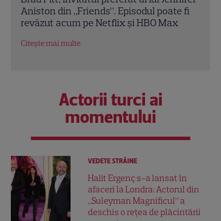
 fi
fiul lui de 17 ani. Fostul soț al Angelinei
de s
Jolie este de nerecunoscut
dar e
Citește mai multe
Citeș
Actorii turci ai
momentului
VEDETE STRĂINE
Halit Ergenç s-a lansat în
afaceri la Londra: Actorul din
„Suleyman Magnificul” a
deschis o rețea de plăcintării