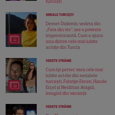
turcești
SERIALE TURCEŞTI
Demet Özdemir, vedeta din
„Fata din vis”, are o poveste
impresionantă. Cum a ajuns
12
una dintre cele mai iubite
actrițe din Turcia
VEDETE STRĂINE
Cum își petrec vara cele mai
iubite actrițe din serialele
turcești. Fahriye Evcen, Hande
32
Erçel și Neslihan Atagül,
imagini din vacanță
VEDETE STRĂINE