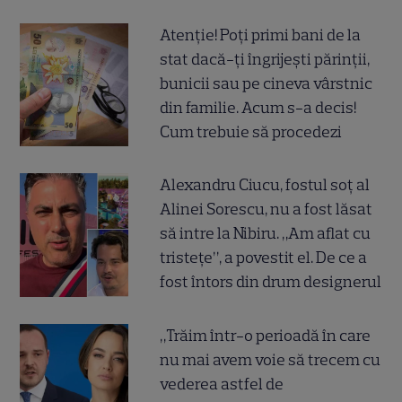
Atenție! Poți primi bani de la
stat dacă-ți îngrijești părinții,
bunicii sau pe cineva vârstnic
din familie. Acum s-a decis!
Cum trebuie să procedezi
Alexandru Ciucu, fostul soț al
Alinei Sorescu, nu a fost lăsat
să intre la Nibiru. „Am aflat cu
tristețe”, a povestit el. De ce a
fost întors din drum designerul
„Trăim într-o perioadă în care
nu mai avem voie să trecem cu
vederea astfel de