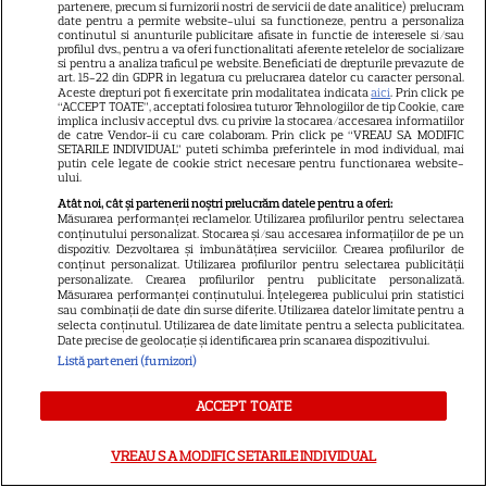
partenere, precum si furnizorii nostri de servicii de date analitice) prelucram
date pentru a permite website-ului sa functioneze, pentru a personaliza
SKYSHOWTIME
continutul si anunturile publicitare afisate in functie de interesele si/sau
profilul dvs., pentru a va oferi functionalitati aferente retelelor de socializare
si pentru a analiza traficul pe website. Beneficiati de drepturile prevazute de
Scarlett Johansson și Kristin
art. 15-22 din GDPR in legatura cu prelucrarea datelor cu caracter personal.
Scott Thomas, din nou mamă
Aceste drepturi pot fi exercitate prin modalitatea indicata
aici
. Prin click pe
“ACCEPT TOATE”, acceptati folosirea tuturor Tehnologiilor de tip Cookie, care
și fiică pe ecran în „My
implica inclusiv acceptul dvs. cu privire la stocarea/accesarea informatiilor
de catre Vendor-ii cu care colaboram. Prin click pe “VREAU SA MODIFIC
13
Mother's Wedding”. Când
SETARILE INDIVIDUAL” puteti schimba preferintele in mod individual, mai
putin cele legate de cookie strict necesare pentru functionarea website-
apare filmul pe SkyShowtime
ului.
Atât noi, cât și partenerii noștri prelucrăm datele pentru a oferi:
Măsurarea performanței reclamelor. Utilizarea profilurilor pentru selectarea
PRIME VIDEO
conținutului personalizat. Stocarea și/sau accesarea informațiilor de pe un
dispozitiv. Dezvoltarea și îmbunătățirea serviciilor. Crearea profilurilor de
Jamie Campbell Bower, starul
conținut personalizat. Utilizarea profilurilor pentru selectarea publicității
personalizate. Crearea profilurilor pentru publicitate personalizată.
din „Stranger Things”, intră în
Măsurarea performanței conținutului. Înțelegerea publicului prin statistici
sau combinații de date din surse diferite. Utilizarea datelor limitate pentru a
universul „Stăpânul Inelelor”.
selecta conținutul. Utilizarea de date limitate pentru a selecta publicitatea.
9
Ce rol legendar va interpreta în
Date precise de geolocație și identificarea prin scanarea dispozitivului.
sezonul 3
Listă parteneri (furnizori)
ACCEPT TOATE
NETFLIX
VREAU SA MODIFIC SETARILE INDIVIDUAL
„Palatul de Est”, noul fenomen
coreean de pe Netflix: Regele