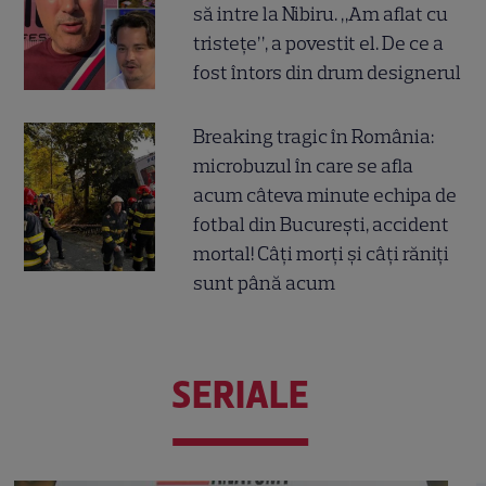
să intre la Nibiru. „Am aflat cu
tristețe”, a povestit el. De ce a
fost întors din drum designerul
Breaking tragic în România:
microbuzul în care se afla
acum câteva minute echipa de
fotbal din București, accident
mortal! Câți morți și câți răniți
sunt până acum
SERIALE