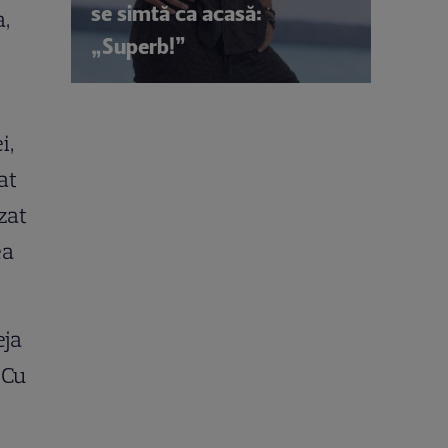
se simtă ca acasă:
a,
„Superb!”
i,
at
zat
ea
eja
 Cu