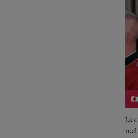
La c
roch