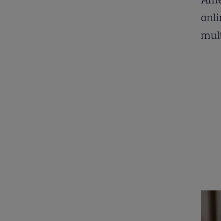
onli
mult