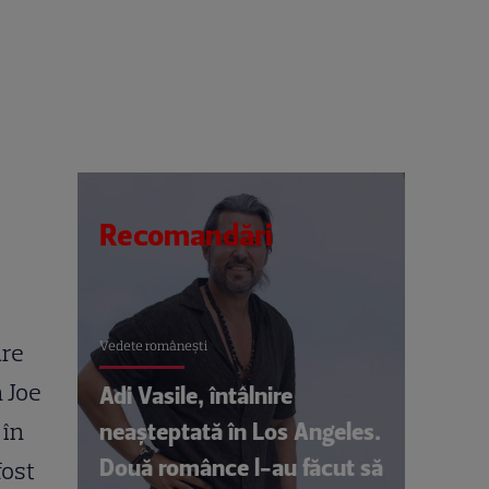
Recomandări
Vedete româneşti
are
 Joe
Adi Vasile, întâlnire
neașteptată în Los Angeles.
 în
Două românce l-au făcut să
fost