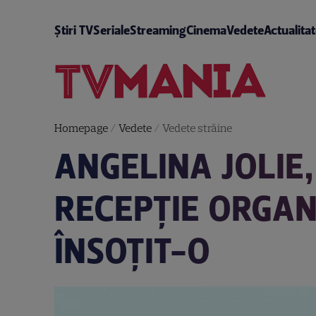
Știri TV
Seriale
Streaming
Cinema
Vedete
Actualita
Homepage
/
Vedete
/
Vedete străine
ANGELINA JOLIE
RECEPȚIE ORGAN
ÎNSOȚIT-O