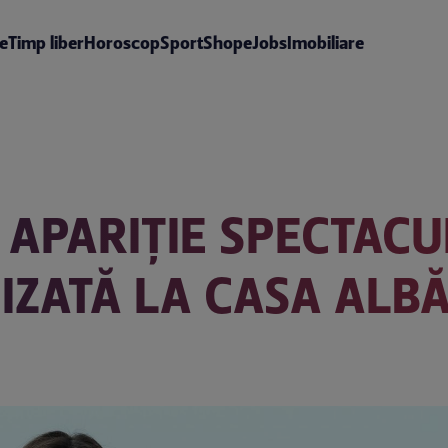
te
Timp liber
Horoscop
Sport
Shop
eJobs
Imobiliare
, APARIȚIE SPECTAC
IZATĂ LA CASA ALBĂ