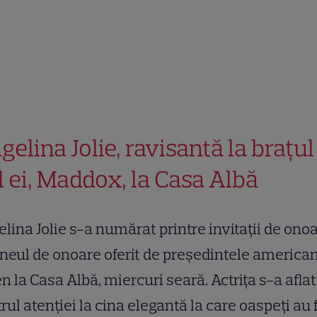
gelina Jolie, ravisantă la brațul
ul ei, Maddox, la Casa Albă
lina Jolie s-a numărat printre invitații de ono
ineul de onoare oferit de președintele american
n la Casa Albă, miercuri seară. Actrița s-a aflat
rul atenției la cina elegantă la care oaspeți au 