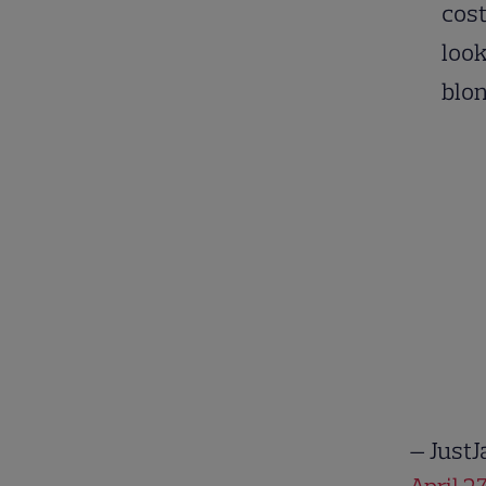
cost
look
blon
— JustJ