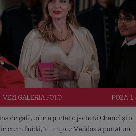
VEZI
GALERIA
FOTO
POZA
1 
ina de gală, Jolie a purtat o jachetă Chanel și o
ie crem fluidă, în timp ce Maddox a purtat un