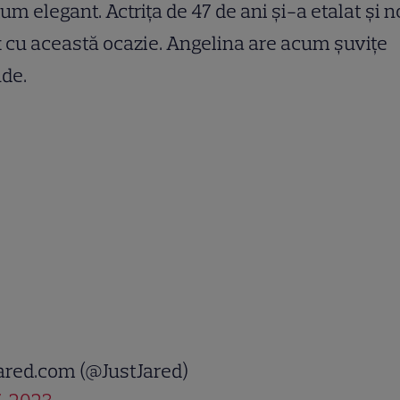
um elegant. Actrița de 47 de ani și-a etalat și n
 cu această ocazie. Angelina are acum șuvițe
de.
ared.com (@JustJared)