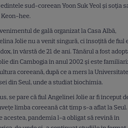
edintele sud-coreean Yoon Suk Yeol și soția s
 Keon-hee.
venimentul de gală organizat la Casa Albă,
lina Jolie nu a venit singură, ci însoțită de fiul e
ox, în vârstă de 21 de ani. Tânărul a fost adopt
olie din Cambogia în anul 2002 și este familiari
ultura coreeană, după ce a mers la Universitat
ei din Seul, unde a studiat biochimia.
lus, se pare că fiul Angelinei Jolie ar fi început d
nvețe limba coreeană cât timp s-a aflat la Seul.
e acestea, pandemia l-a obligat să revină în
ica, de unde și-a continuat studiile în format