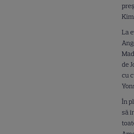
preș
Kim
La e
Ange
Madd
de J
cu c
Yons
În p
să î
toat
Amer