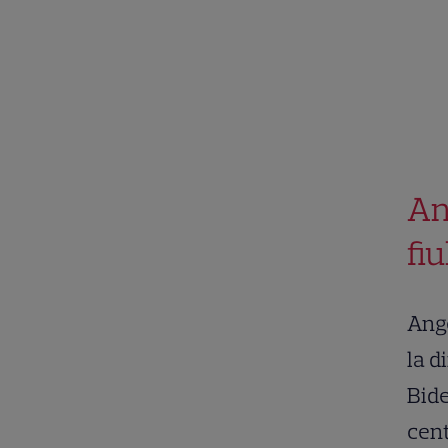
An
fi
Ange
la d
Bide
cent