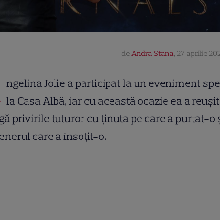
de
Andra Stana
,
27 aprilie 20
A
ngelina Jolie a participat la un eveniment spe
la Casa Albă, iar cu această ocazie ea a reușit
gă privirile tuturor cu ținuta pe care a purtat-o 
enerul care a însoțit-o.