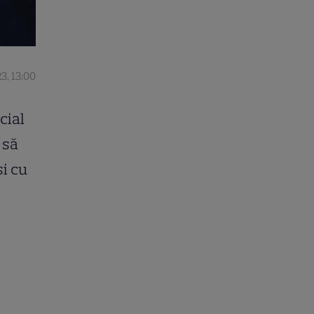
23, 13:00
cial
 să
și cu