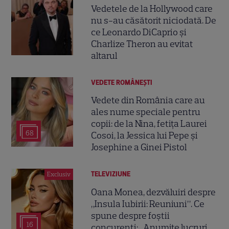
Vedetele de la Hollywood care
nu s-au căsătorit niciodată. De
ce Leonardo DiCaprio și
Charlize Theron au evitat
altarul
VEDETE ROMÂNEŞTI
Vedete din România care au
ales nume speciale pentru
copii: de la Nina, fetița Laurei
68
Cosoi, la Jessica lui Pepe și
Josephine a Ginei Pistol
TELEVIZIUNE
Exclusiv
Oana Monea, dezvăluiri despre
„Insula Iubirii: Reuniuni”. Ce
spune despre foștii
16
concurenți: „Anumite lucruri