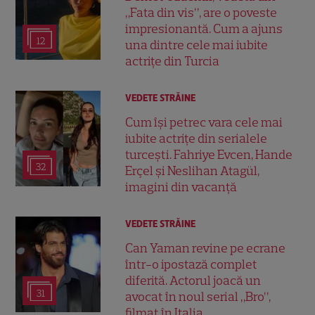
„Fata din vis”, are o poveste
impresionantă. Cum a ajuns
12
una dintre cele mai iubite
actrițe din Turcia
VEDETE STRĂINE
Cum își petrec vara cele mai
iubite actrițe din serialele
turcești. Fahriye Evcen, Hande
32
Erçel și Neslihan Atagül,
imagini din vacanță
VEDETE STRĂINE
Can Yaman revine pe ecrane
într-o ipostază complet
diferită. Actorul joacă un
31
avocat în noul serial „Bro”,
filmat în Italia