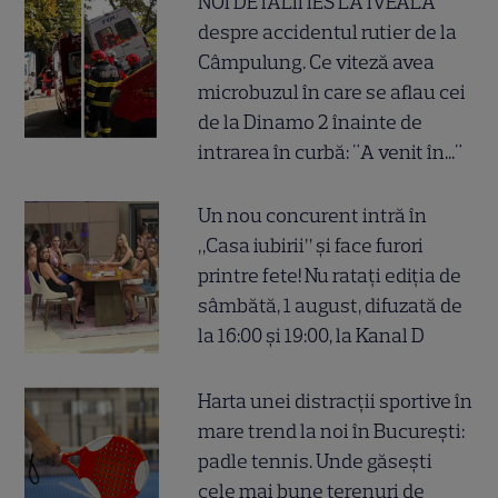
NOI DETALII IES LA IVEALĂ
despre accidentul rutier de la
Câmpulung. Ce viteză avea
microbuzul în care se aflau cei
de la Dinamo 2 înainte de
intrarea în curbă: "A venit în..."
Un nou concurent intră în
„Casa iubirii” și face furori
printre fete! Nu ratați ediția de
sâmbătă, 1 august, difuzată de
la 16:00 și 19:00, la Kanal D
Harta unei distracții sportive în
mare trend la noi în București:
padle tennis. Unde găsești
cele mai bune terenuri de