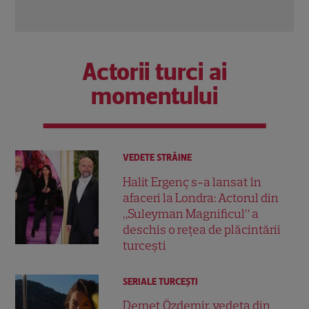
Actorii turci ai
momentului
VEDETE STRĂINE
Halit Ergenç s-a lansat în
afaceri la Londra: Actorul din
„Suleyman Magnificul” a
deschis o rețea de plăcintării
turcești
SERIALE TURCEŞTI
Demet Özdemir, vedeta din