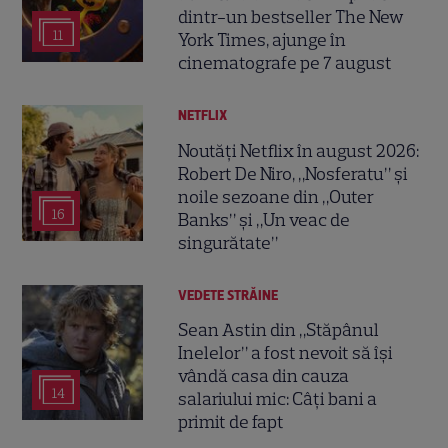
dintr-un bestseller The New
11
York Times, ajunge în
cinematografe pe 7 august
NETFLIX
Noutăți Netflix în august 2026:
Robert De Niro, „Nosferatu” și
noile sezoane din „Outer
16
Banks” și „Un veac de
singurătate”
VEDETE STRĂINE
Sean Astin din „Stăpânul
Inelelor” a fost nevoit să își
vândă casa din cauza
14
salariului mic: Câți bani a
primit de fapt