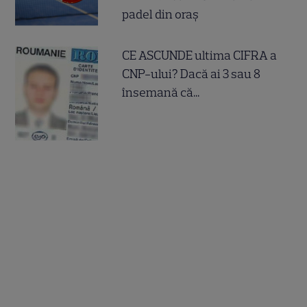
padel din oraș
CE ASCUNDE ultima CIFRA a
CNP-ului? Dacă ai 3 sau 8
însemană că...