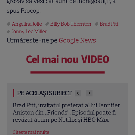
grozav să vezi cât sunt de îndrăgostiți”, a
spus Procop.
Angelina Jolie
Billy Bob Thornton
Brad Pitt
Jonny Lee Miller
Urmărește-ne pe
Google News
Cel mai nou VIDEO
PE ACELAȘI SUBIECT
nifer
Jonny Lee Miller, imagine rară alături de
Ange
 fi
fiul lui de 17 ani. Fostul soț al Angelinei
de s
Jolie este de nerecunoscut
dar e
Citește mai multe
Citeș