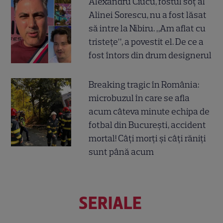
Alexandru Ciucu, fostul soț al
Alinei Sorescu, nu a fost lăsat
să intre la Nibiru. „Am aflat cu
tristețe”, a povestit el. De ce a
fost întors din drum designerul
Breaking tragic în România:
microbuzul în care se afla
acum câteva minute echipa de
fotbal din București, accident
mortal! Câți morți și câți răniți
sunt până acum
SERIALE