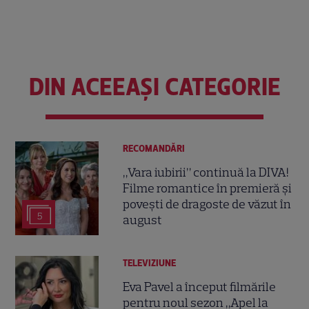
DIN ACEEAȘI CATEGORIE
RECOMANDĂRI
„Vara iubirii” continuă la DIVA!
Filme romantice în premieră și
povești de dragoste de văzut în
5
august
TELEVIZIUNE
Eva Pavel a început filmările
pentru noul sezon „Apel la