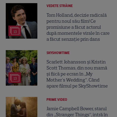
VEDETE STRĂINE
Tom Holland, decizie radicală
pentru noul său film! Ce
promisiune a făcut actorul
13
după momentele virale în care
a făcut senzație prin dans
SKYSHOWTIME
Scarlett Johansson și Kristin
Scott Thomas, din nou mamă
și fiică pe ecran în „My
13
Mother's Wedding”. Când
apare filmul pe SkyShowtime
PRIME VIDEO
Jamie Campbell Bower, starul
din „Stranger Things”, intră în