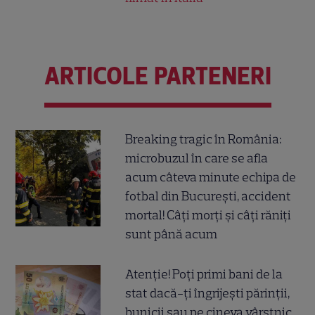
ARTICOLE PARTENERI
Breaking tragic în România:
microbuzul în care se afla
acum câteva minute echipa de
fotbal din București, accident
mortal! Câți morți și câți răniți
sunt până acum
Atenție! Poți primi bani de la
stat dacă-ți îngrijești părinții,
bunicii sau pe cineva vârstnic