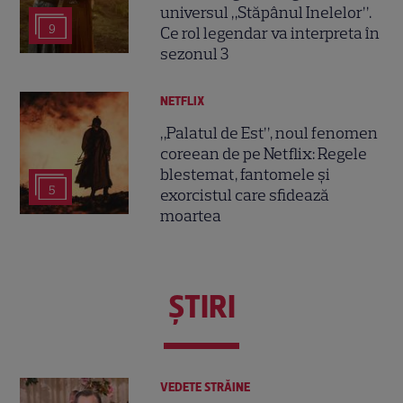
universul „Stăpânul Inelelor”.
9
Ce rol legendar va interpreta în
sezonul 3
NETFLIX
„Palatul de Est”, noul fenomen
coreean de pe Netflix: Regele
blestemat, fantomele și
5
exorcistul care sfidează
moartea
ŞTIRI
VEDETE STRĂINE