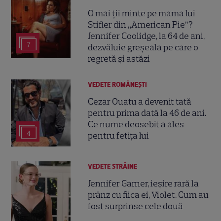
O mai ții minte pe mama lui
Stifler din „American Pie”?
Jennifer Coolidge, la 64 de ani,
7
dezvăluie greșeala pe care o
regretă și astăzi
VEDETE ROMÂNEŞTI
Cezar Ouatu a devenit tată
pentru prima dată la 46 de ani.
Ce nume deosebit a ales
4
pentru fetița lui
VEDETE STRĂINE
Jennifer Garner, ieșire rară la
prânz cu fiica ei, Violet. Cum au
fost surprinse cele două