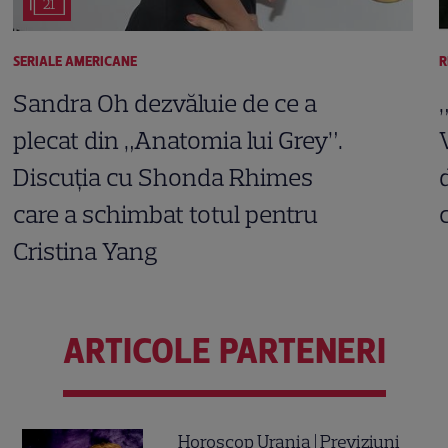
21
SERIALE AMERICANE
R
Sandra Oh dezvăluie de ce a
plecat din „Anatomia lui Grey”.
Discuția cu Shonda Rhimes
care a schimbat totul pentru
Cristina Yang
ARTICOLE PARTENERI
Horoscop Urania | Previziuni