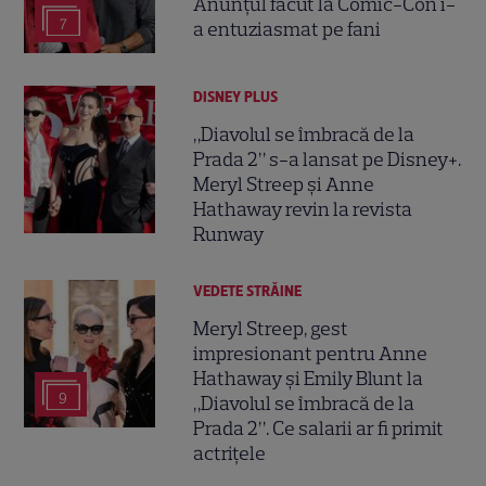
Anunțul făcut la Comic-Con i-
7
a entuziasmat pe fani
DISNEY PLUS
„Diavolul se îmbracă de la
Prada 2” s-a lansat pe Disney+.
Meryl Streep și Anne
Hathaway revin la revista
Runway
VEDETE STRĂINE
Meryl Streep, gest
impresionant pentru Anne
Hathaway și Emily Blunt la
9
„Diavolul se îmbracă de la
Prada 2”. Ce salarii ar fi primit
actrițele