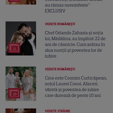
au rămas nerezolvate”
EXCLUSIV
VEDETE ROMÂNEŞTI
Chef Orlando Zaharia și soția
lui, Mădălina, au împlinit 22 de
ani de căsnicie. Cum arătau în
11
ziua nunții și povestea lor de
iubire
VEDETE ROMÂNEŞTI
Cine este Cosmin Curticăpean,
soțul Laurei Cosoi. Afaceri,
vârstă și povestea de iubire
29
care durează de peste 10 ani
VEDETE STRĂINE