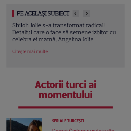
PE ACELAȘI SUBIECT
ina
Shiloh Jolie s-a transformat radical!
Mesa
Detaliul care o face să semene izbitor cu
Moti
celebra ei mamă, Angelina Jolie
Ange
nume
Citește mai multe
Citeș
Actorii turci ai
momentului
SERIALE TURCEŞTI