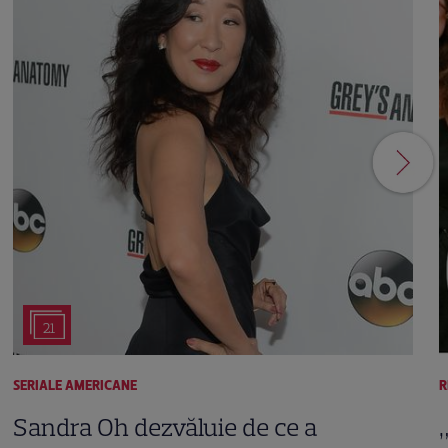
21
SERIALE AMERICANE
R
Sandra Oh dezvăluie de ce a