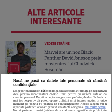
ALTE ARTICOLE
INTERESANTE
VEDETE STRĂINE
Marvel are un nou Black
Panther. David Jonsson preia
moștenirea lui Chadwick
3
Boseman
Nouă ne pasă ca datele tale personale să rămână
confidențiale
VEDETE STRĂINE
Noi și partenerii noștri
596
stocăm și/sau accesăm informații pe dispozitivul
Ryan Gosling este noul Ghost
dvs., precum identificatorii cookie unici pentru prelucrarea datelor cu
caracter personal. Puteți accepta sau gestiona preferințele dvs. făcând clic
Rider din Universul Marvel.
mai jos, respectiv vă puteți opune utilizării unui interes legitim în orice
moment pe pagina cu politica de confidențialitate. Aceste alegeri vor fi
Anunțul făcut la Comic-Con i-
raportate partenerilor noștri și nu vă vor afecta navigarea.
Mai multe detalii
7
a entuziasmat pe fani
Noi si partenerii nostri (retelele de socializare si agentiile de publicitate