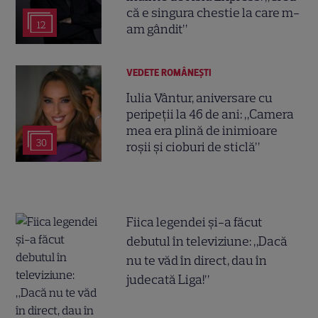
că e singura chestie la care m-
12
am gândit”
VEDETE ROMÂNEŞTI
Iulia Vântur, aniversare cu
peripeții la 46 de ani: „Camera
mea era plină de inimioare
30
roșii și cioburi de sticlă”
Fiica legendei și-a făcut
debutul în televiziune: „Dacă
nu te văd în direct, dau în
judecată Liga!”