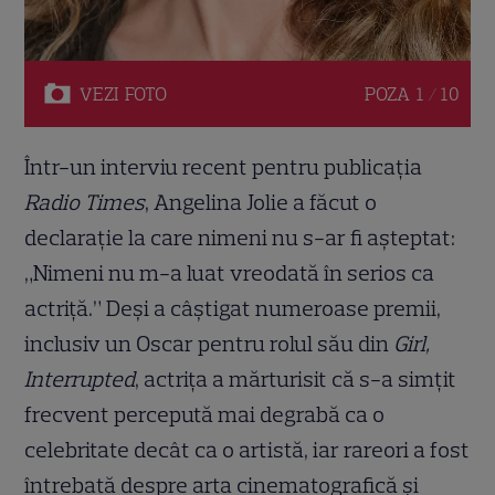
VEZI
FOTO
POZA
1 / 10
Într-un interviu recent pentru publicația
Radio Times
, Angelina Jolie a făcut o
declarație la care nimeni nu s-ar fi așteptat:
„Nimeni nu m-a luat vreodată în serios ca
actriță.” Deși a câștigat numeroase premii,
inclusiv un Oscar pentru rolul său din
Girl,
Interrupted
, actrița a mărturisit că s-a simțit
frecvent percepută mai degrabă ca o
celebritate decât ca o artistă, iar rareori a fost
întrebată despre arta cinematografică și