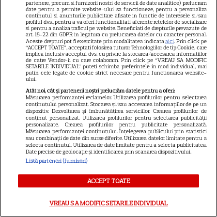
partenere, precum si furnizorii nostri de servicii de date analitice) prelucram
date pentru a permite website-ului sa functioneze, pentru a personaliza
continutul si anunturile publicitare afisate in functie de interesele si/sau
profilul dvs., pentru a va oferi functionalitati aferente retelelor de socializare
DISNEY PLUS
si pentru a analiza traficul pe website. Beneficiati de drepturile prevazute de
art. 15-22 din GDPR in legatura cu prelucrarea datelor cu caracter personal.
Aceste drepturi pot fi exercitate prin modalitatea indicata
aici
. Prin click pe
„Diavolul se îmbracă de la
“ACCEPT TOATE”, acceptati folosirea tuturor Tehnologiilor de tip Cookie, care
implica inclusiv acceptul dvs. cu privire la stocarea/accesarea informatiilor
Prada 2” s-a lansat pe Disney+.
de catre Vendor-ii cu care colaboram. Prin click pe “VREAU SA MODIFIC
Meryl Streep și Anne
SETARILE INDIVIDUAL” puteti schimba preferintele in mod individual, mai
putin cele legate de cookie strict necesare pentru functionarea website-
Hathaway revin la revista
ului.
Runway
Atât noi, cât și partenerii noștri prelucrăm datele pentru a oferi:
Măsurarea performanței reclamelor. Utilizarea profilurilor pentru selectarea
conținutului personalizat. Stocarea și/sau accesarea informațiilor de pe un
dispozitiv. Dezvoltarea și îmbunătățirea serviciilor. Crearea profilurilor de
VEDETE STRĂINE
conținut personalizat. Utilizarea profilurilor pentru selectarea publicității
personalizate. Crearea profilurilor pentru publicitate personalizată.
Meryl Streep, gest
Măsurarea performanței conținutului. Înțelegerea publicului prin statistici
sau combinații de date din surse diferite. Utilizarea datelor limitate pentru a
impresionant pentru Anne
selecta conținutul. Utilizarea de date limitate pentru a selecta publicitatea.
Date precise de geolocație și identificarea prin scanarea dispozitivului.
Hathaway și Emily Blunt la
Listă parteneri (furnizori)
9
„Diavolul se îmbracă de la
Prada 2”. Ce salarii ar fi primit
ACCEPT TOATE
actrițele
VREAU SA MODIFIC SETARILE INDIVIDUAL
VEDETE STRĂINE