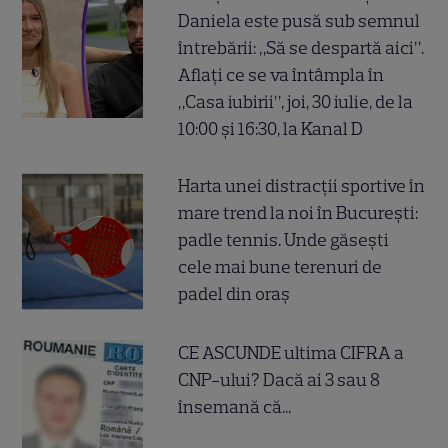
Daniela este pusă sub semnul
întrebării: „Să se despartă aici”.
Aflați ce se va întâmpla în
„Casa iubirii”, joi, 30 iulie, de la
10:00 și 16:30, la Kanal D
Harta unei distracții sportive în
mare trend la noi în București:
padle tennis. Unde găsești
cele mai bune terenuri de
padel din oraș
CE ASCUNDE ultima CIFRA a
CNP-ului? Dacă ai 3 sau 8
însemană că...