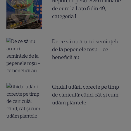
Report de peste 8,89 milioane
de euro la Loto 6 din 49,
categoria I
De ce să nu arunci semințele
de la pepenele roșu – ce
beneficii au
Ghidul udării corecte pe timp
de caniculă: când, cât şi cum
udăm plantele