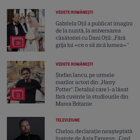
VEDETE ROMÂNEŞTI
Gabriela Oțil a publicat imagini
de la nuntă, la aniversarea
căsătoriei cu Dani Oțil: „Fără
36
grija lui «ce o să zică lumea»”
VEDETE ROMÂNEŞTI
Ștefan Iancu, pe urmele
marilor actori din „Harry
Potter”. Detaliul care l-a lăsat
21
fără cuvinte la studiourile din
Marea Britanie
TELEVIZIUNE
Cheloo, declarație neașteptată
înainte de Asia Express: „Cred