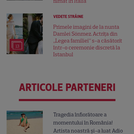
filmat în Italia
VEDETE STRĂINE
Primele imagini de la nunta
Damlei Sönmez. Actrița din
„Legea familiei” s-a căsătorit
13
într-o ceremonie discretă la
Istanbul
ARTICOLE PARTENERI
Tragedia înfiorătoare a
momentului în România!
Artista noastră și-a luat Adio