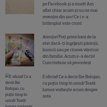
pe Facebook și a murit! Am
aflat chiar acum și nu ne mai
revenim din șoc! Ce i s-a
întâmplat este crunt
Atenție! Poți primi bani de la
stat dacă-ți îngrijești părinții,
bunicii sau pe cineva vârstnic
din familie. Acum s-a decis!
Cum trebuie să procedezi
E oficial! Ce a decis Ilie Bolojan,
cu puțin timp în urmă! Toată
lumea vorbește acum despre
asta