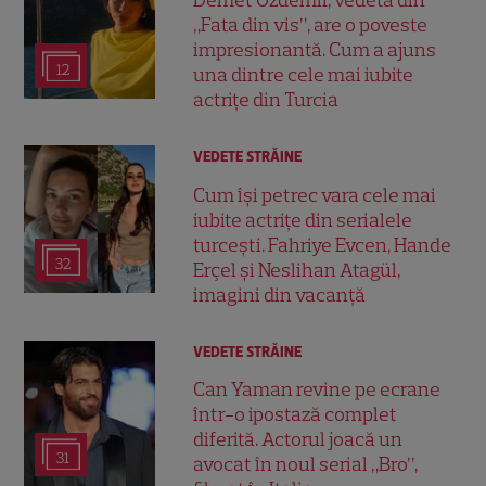
Demet Özdemir, vedeta din
„Fata din vis”, are o poveste
impresionantă. Cum a ajuns
12
una dintre cele mai iubite
actrițe din Turcia
VEDETE STRĂINE
Cum își petrec vara cele mai
iubite actrițe din serialele
turcești. Fahriye Evcen, Hande
32
Erçel și Neslihan Atagül,
imagini din vacanță
VEDETE STRĂINE
Can Yaman revine pe ecrane
într-o ipostază complet
diferită. Actorul joacă un
31
avocat în noul serial „Bro”,