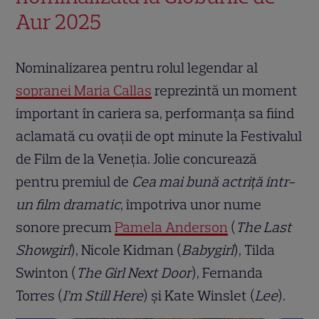
Aur 2025
Nominalizarea pentru rolul legendar al
sopranei Maria Callas
reprezintă un moment
important în cariera sa, performanța sa fiind
aclamată cu ovații de opt minute la Festivalul
de Film de la Veneția. Jolie concurează
pentru premiul de
Cea mai bună actriță într-
un film dramatic
, împotriva unor nume
sonore precum
Pamela Anderson
(
The Last
Showgirl
), Nicole Kidman (
Babygirl
), Tilda
Swinton (
The Girl Next Door
), Fernanda
Torres (
I’m Still Here
) și Kate Winslet (
Lee
).