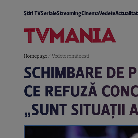
Știri TV
Seriale
Streaming
Cinema
Vedete
Actualita
Homepage
/
Vedete româneşti
SCHIMBARE DE P
CE REFUZĂ CONC
„SUNT SITUAȚII