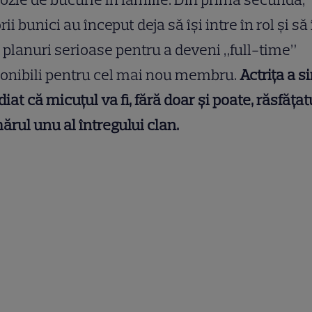
orii bunici au început deja să își intre în rol și să 
 planuri serioase pentru a deveni „full-time”
onibili pentru cel mai nou membru.
Actrița a s
iat că micuțul va fi, fără doar și poate, răsfățat
rul unu al întregului clan.