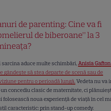
anuri de parenting: Cine va fi
omelierul de biberoane” la 3
mineața?
 sarcina aduce multe schimbări,
Anisia Gafton
e gândește să stea departe de scenă sau de
viziune pentru o perioadă lungă.
Vedeta nu va i
-un concediu clasic de maternitate, ci plănuieș
și folosească noua experiență de viață în cel m
stil caracteristic: prin stand-up comedy.