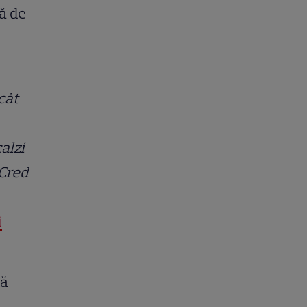
nă de
cât
alzi
 Cred
i
tă