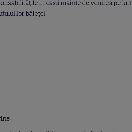
onsabilitățile în casă înainte de venirea pe lu
țului lor băiețel.
rins