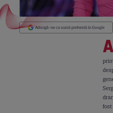
Adaugă-ne ca sursă preferată în Google
prim
desp
gene
Serg
dram
fost