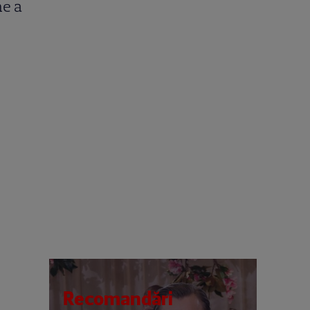
me a
Recomandări