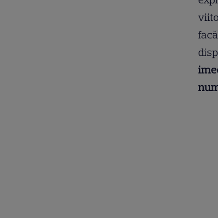
viit
facă
disp
imed
numă