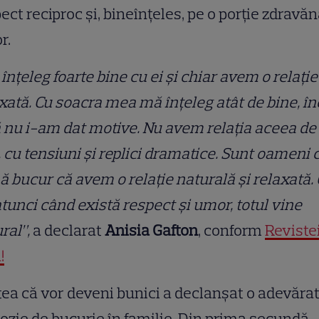
ect reciproc și, bineînțeles, pe o porție zdravă
r.
înțeleg foarte bine cu ei și chiar avem o relație
xată. Cu soacra mea mă înțeleg atât de bine, în
 nu i-am dat motive. Nu avem relația aceea de
, cu tensiuni și replici dramatice. Sunt oameni c
ă bucur că avem o relație naturală și relaxată.
atunci când există respect și umor, totul vine
ral”,
a declarat
Anisia Gafton
, conform
Reviste
!
ea că vor deveni bunici a declanșat o adevăra
ozie de bucurie în familie. Din prima secundă,