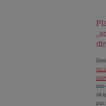
Pl
„s
di
Deși
nu s
tele
într
să î
pur 