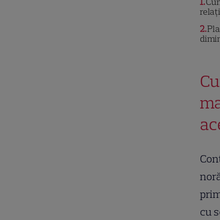
1
Cum
relaț
2
Pla
dimi
Cu
ma
ac
Cont
noră
prim
cu s