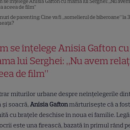
 se înțelege Anisia Gafton cu mama lui Serghei: „Nu ave
ia aceea de film”
nuri de parenting: Cine va fi „somelierul de biberoane” la 3
neața?
m se înțelege Anisia Gafton cu
ma lui Serghei: „Nu avem relaț
eea de film”
rar miturilor urbane despre neînțelegerile din
 și soacră,
Anisia Gafton
mărturisește că a fos
ită cu brațele deschise în noua ei familie. Leg
ocrii este una firească, bazată în primul rând p