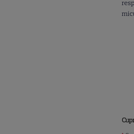
resp
micu
Cup