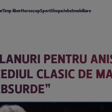
te
Timp liber
Horoscop
Sport
Shop
eJobs
Imobiliare
LANURI PENTRU ANI
EDIUL CLASIC DE MA
 ABSURDE”