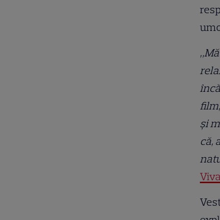
resp
umo
„Mă 
rela
încă
film
și m
că, 
natu
Viva
Vest
expl