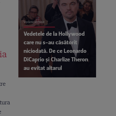
m
Vedete străine
Vedetele de la Hollywood
care nu s-au căsătorit
niciodată. De ce Leonardo
ia
DiCaprio și Charlize Theron
au evitat altarul
tre
t
ătura
e