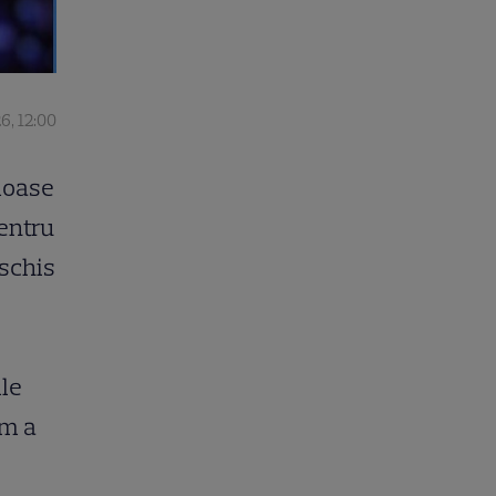
26, 12:00
umoase
pentru
eschis
,
ile
um a