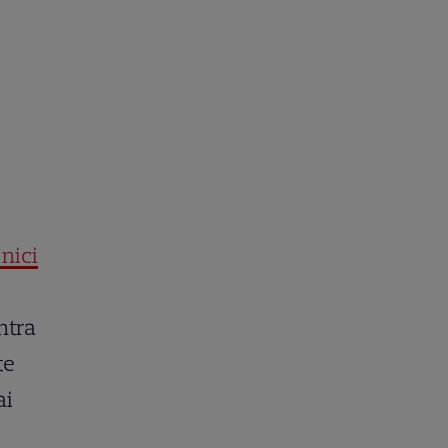
nici
ntra
te
ai