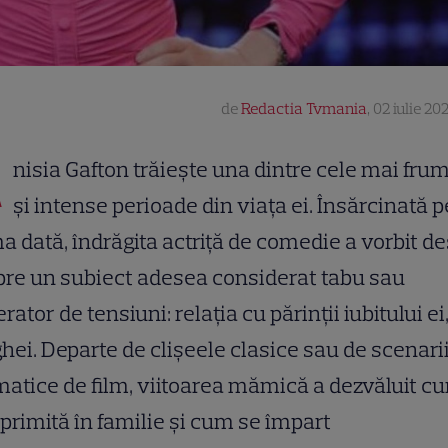
de
Redactia Tvmania
,
02 iulie 20
A
nisia Gafton trăiește una dintre cele mai fr
și intense perioade din viața ei. Însărcinată 
a dată, îndrăgita actriță de comedie a vorbit d
re un subiect adesea considerat tabu sau
rator de tensiuni: relația cu părinții iubitului ei
hei. Departe de clișeele clasice sau de scenari
atice de film, viitoarea mămică a dezvăluit c
 primită în familie și cum se împart