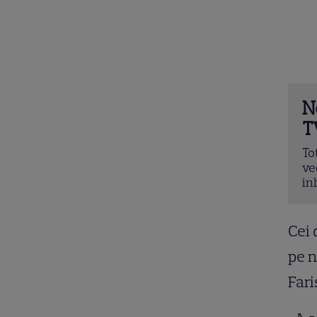
N
T
To
ve
in
Cei 
pe n
Fari