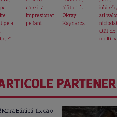
 pe
care i-a
alături de
iubire”:
ire
impresionat
Oktay
ați valo
t pe a
pe fani
Kaynarca
nicioda
a
atât de
tate”
mulți b
ARTICOLE PARTENER