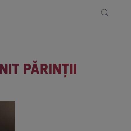
IT PĂRINŢII