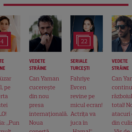
4
22
TE
VEDETE
SERIALE
VEDETE
INE
STRĂINE
TURCEŞTI
STRĂINE
üzar
Can Yaman
Fahriye
Can Ya
l, pe
cucerește
Evcen
contin
rta
din nou
revine pe
războiu
stei
presa
micul ecran!
total! N
LO!
internațională.
Actrița va
atacuri
ia: „Pun
Noua
juca în
din culi
mult
copertă
„Hamal”,
„Vis de