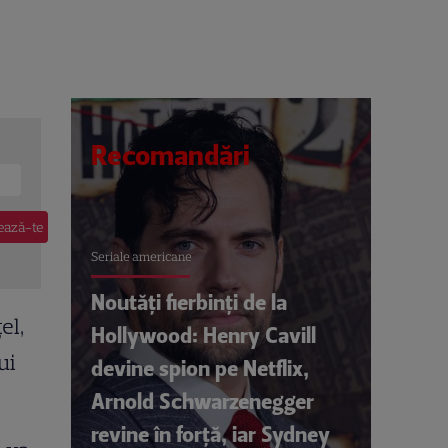
Recomandări
Seriale americane
Noutăți fierbinți de la
el,
Hollywood: Henry Cavill
ui
devine spion pe Netflix,
Arnold Schwarzenegger
revine în forță, iar Sydney