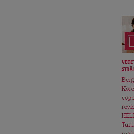
VEDE
STRĂ
Berg
Kore
cope
revi
HEL
Turc
mai 