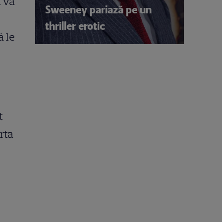
i va
Sweeney pariază pe un
thriller erotic
ă le
t
rta