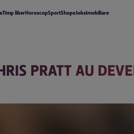
te
Timp liber
Horoscop
Sport
Shop
eJobs
Imobiliare
HRIS PRATT AU DEVEN