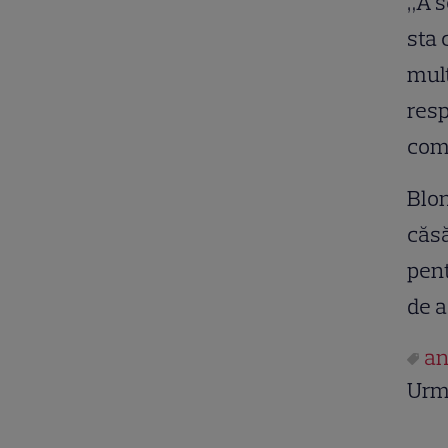
„A s
sta 
mulţ
resp
com
Blon
căsă
pent
de a
an
Urm