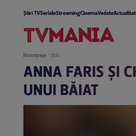
Știri TV
Seriale
Streaming
Cinema
Vedete
Actualita
Homepage
/
Știri
ANNA FARIS ŞI C
UNUI BĂIAT