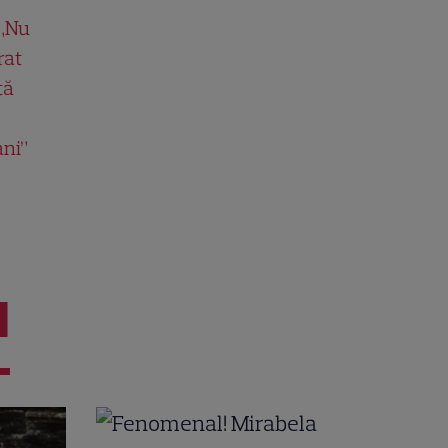
 „Nu
rat
tă
ani”
I