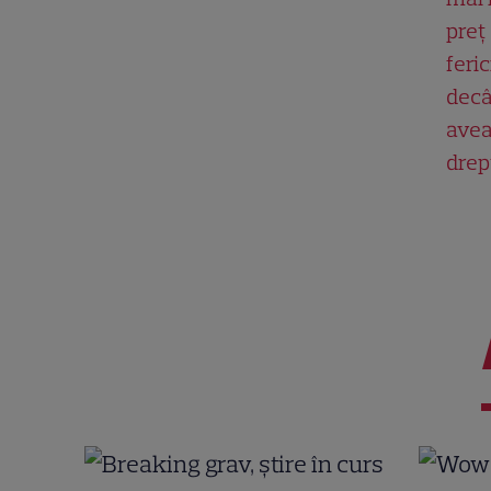
preț
feric
decâ
ave
drep