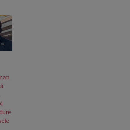
man
uă
l
oi
 dure
sele