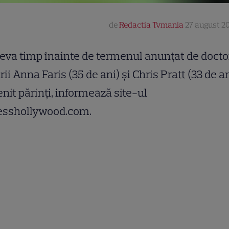
de
Redactia Tvmania
27 august 201
eva timp înainte de termenul anunţat de doctor
rii Anna Faris (35 de ani) şi Chris Pratt (33 de a
nit părinţi, informează site-ul
esshollywood.com.