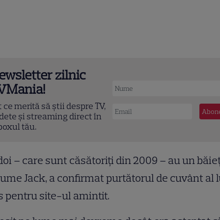
ewsletter zilnic
VMania!
t ce merită să știi despre TV,
dete și streaming direct în
boxul tău.
doi – care sunt căsătoriţi din 2009 – au un băieţ
ume Jack, a confirmat purtătorul de cuvânt al l
s pentru site-ul amintit.