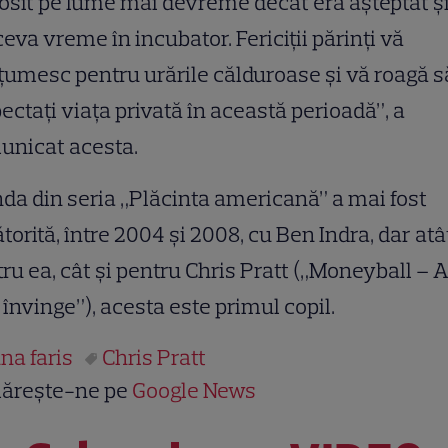
osit pe lume mai devreme decât era aşteptat ş
ceva vreme în incubator. Fericiţii părinţi vă
umesc pentru urările călduroase şi vă roagă s
ectaţi viaţa privată în această perioadă”, a
unicat acesta.
da din seria „Plăcinta americană” a mai fost
torită, între 2004 şi 2008, cu Ben Indra, dar atâ
ru ea, cât şi pentru Chris Pratt („Moneyball – A
 învinge”), acesta este primul copil.
na faris
Chris Pratt
ărește-ne pe
Google News