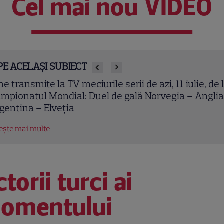
Cel mai nou VIDEO
PE ACELAȘI SUBIECT
renalină pură la TVR Sport! Cătălin Preda și
nstantin Popovici sar de la 27 de metri în finala
pei Mondiale
tește mai multe
torii turci ai
omentului