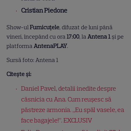
Cristian Piedone
Show-ul
Furnicuțele
, difuzat de luni până
vineri, începând cu ora
17:00
, la
Antena 1
și pe
platforma
AntenaPLAY
.
Sursă foto: Antena 1
Citește și:
Daniel Pavel, detalii inedite despre
căsnicia cu Ana. Cum reușesc să
păstreze armonia. „Eu spăl vasele, ea
face bagajele!”. EXCLUSIV