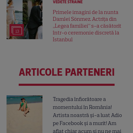
VEDETE STRĂINE
Primele imagini de la nunta
Damlei Sönmez. Actrița din
„Legea familiei” s-a căsătorit
13
într-o ceremonie discretă la
Istanbul
ARTICOLE PARTENERI
Tragedia înfiorătoare a
momentului în România!
Artista noastră și-a luat Adio
pe Facebook și a murit! Am
aflat chiar acum și nu ne mai