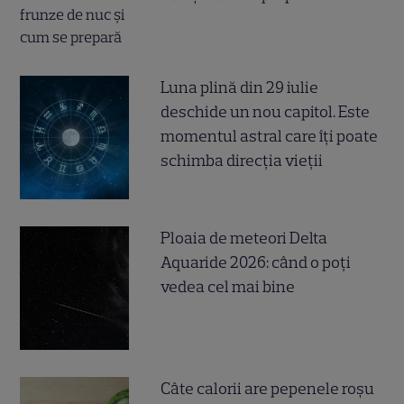
Luna plină din 29 iulie
deschide un nou capitol. Este
momentul astral care îți poate
schimba direcția vieții
Ploaia de meteori Delta
Aquaride 2026: când o poți
vedea cel mai bine
Câte calorii are pepenele roșu