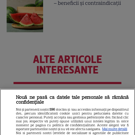
– beneficii și contraindicații
ALTE ARTICOLE
INTERESANTE
VEDETE STRĂINE
Nouă ne pasă ca datele tale personale să rămână
confidențiale
Meryl Streep, gest
Noi și partenerii noștri
596
stocăm și/sau accesăm informații pe dispozitivul
impresionant pentru Anne
dvs., precum identificatorii cookie unici pentru prelucrarea datelor cu
caracter personal. Puteți accepta sau gestiona preferințele dvs. făcând clic
Hathaway și Emily Blunt la
mai jos, respectiv vă puteți opune utilizării unui interes legitim în orice
moment pe pagina cu politica de confidențialitate. Aceste alegeri vor fi
9
„Diavolul se îmbracă de la
raportate partenerilor noștri și nu vă vor afecta navigarea.
Mai multe detalii
Noi si partenerii nostri (retelele de socializare si agentiile de publicitate
Prada 2”. Ce salarii ar fi primit