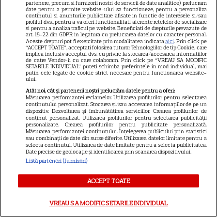
partenere, precum si furnizorii nostri de servicii de date analitice) prelucram
date pentru a permite website-ului sa functioneze, pentru a personaliza
actrițele
continutul si anunturile publicitare afisate in functie de interesele si/sau
profilul dvs., pentru a va oferi functionalitati aferente retelelor de socializare
si pentru a analiza traficul pe website. Beneficiati de drepturile prevazute de
art. 15-22 din GDPR in legatura cu prelucrarea datelor cu caracter personal.
VEDETE STRĂINE
Aceste drepturi pot fi exercitate prin modalitatea indicata
aici
. Prin click pe
“ACCEPT TOATE”, acceptati folosirea tuturor Tehnologiilor de tip Cookie, care
Tom Holland, decizie radicală
implica inclusiv acceptul dvs. cu privire la stocarea/accesarea informatiilor
de catre Vendor-ii cu care colaboram. Prin click pe “VREAU SA MODIFIC
pentru noul său film! Ce
SETARILE INDIVIDUAL” puteti schimba preferintele in mod individual, mai
putin cele legate de cookie strict necesare pentru functionarea website-
promisiune a făcut actorul
ului.
13
după momentele virale în care
Atât noi, cât și partenerii noștri prelucrăm datele pentru a oferi:
a făcut senzație prin dans
Măsurarea performanței reclamelor. Utilizarea profilurilor pentru selectarea
conținutului personalizat. Stocarea și/sau accesarea informațiilor de pe un
dispozitiv. Dezvoltarea și îmbunătățirea serviciilor. Crearea profilurilor de
conținut personalizat. Utilizarea profilurilor pentru selectarea publicității
SKYSHOWTIME
personalizate. Crearea profilurilor pentru publicitate personalizată.
Măsurarea performanței conținutului. Înțelegerea publicului prin statistici
sau combinații de date din surse diferite. Utilizarea datelor limitate pentru a
Scarlett Johansson și Kristin
selecta conținutul. Utilizarea de date limitate pentru a selecta publicitatea.
Scott Thomas, din nou mamă
Date precise de geolocație și identificarea prin scanarea dispozitivului.
și fiică pe ecran în „My
Listă parteneri (furnizori)
13
Mother's Wedding”. Când
ACCEPT TOATE
apare filmul pe SkyShowtime
VREAU SA MODIFIC SETARILE INDIVIDUAL
PRIME VIDEO