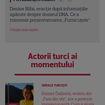
le
Denise Rifai spune adevărul despre
Ce s
plecarea de la Kanal D. Ce a convins-o să
Dan 
le”
semneze cu Antena 1. „În inima mea am
„Dac
spus da pe loc”
Citeș
Citește mai multe
Actorii turci ai
momentului
SERIALE TURCEŞTI
Demet Özdemir, vedeta din
„Fata din vis”, are o poveste
impresionantă. Cum a ajuns