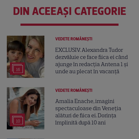
DIN ACEEAȘI CATEGORIE
VEDETE ROMÂNEŞTI
EXCLUSIV. Alexandra Tudor
dezvăluie ce face fiica ei când
ajunge în redacția Antena 1 și
16
unde au plecat în vacanță
VEDETE ROMÂNEŞTI
Amalia Enache, imagini
spectaculoase din Veneția
alături de fiica ei. Dorința
10
împlinită după 10 ani