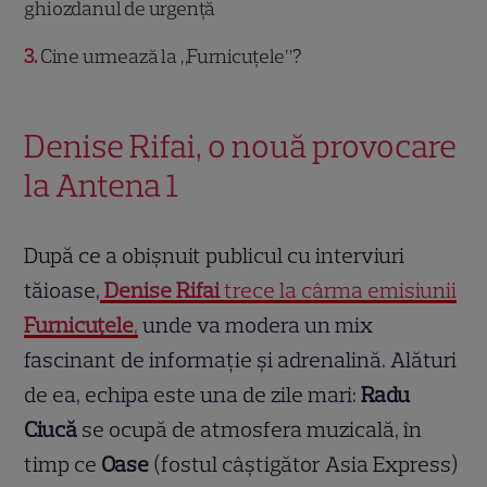
ghiozdanul de urgență
3
Cine urmează la „Furnicuțele”?
Denise Rifai, o nouă provocare
la Antena 1
După ce a obișnuit publicul cu interviuri
tăioase,
Denise Rifai
trece la cârma emisiunii
Furnicuțele
,
unde va modera un mix
fascinant de informație și adrenalină. Alături
de ea, echipa este una de zile mari:
Radu
Ciucă
se ocupă de atmosfera muzicală, în
timp ce
Oase
(fostul câștigător Asia Express)