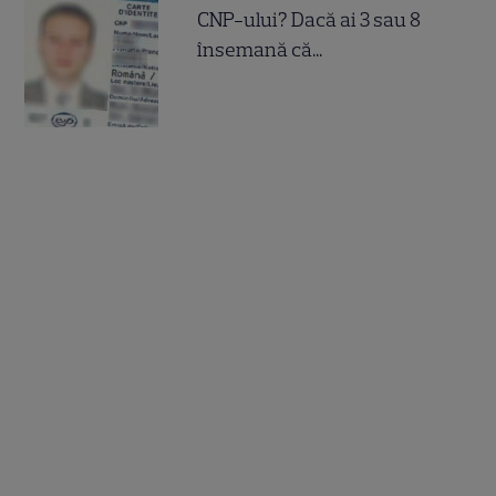
CNP-ului? Dacă ai 3 sau 8
însemană că...