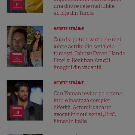
12
una dintre cele mai iubite
actrițe din Turcia
VEDETE STRĂINE
Cum își petrec vara cele mai
iubite actrițe din serialele
turcești. Fahriye Evcen, Hande
32
Erçel și Neslihan Atagül,
imagini din vacanță
VEDETE STRĂINE
Can Yaman revine pe ecrane
într-o ipostază complet
diferită. Actorul joacă un
31
avocat în noul serial „Bro”,
filmat în Italia