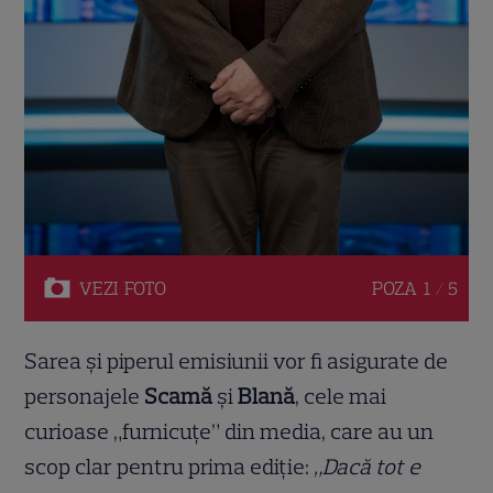
VEZI
FOTO
POZA
1 / 5
Sarea și piperul emisiunii vor fi asigurate de
personajele
Scamă
și
Blană
, cele mai
curioase „furnicuțe” din media, care au un
scop clar pentru prima ediție:
„Dacă tot e