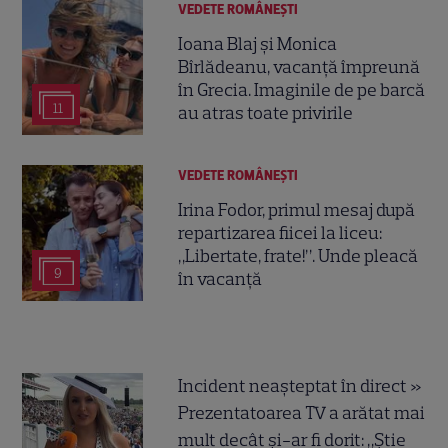
VEDETE ROMÂNEŞTI
Ioana Blaj și Monica
Bîrlădeanu, vacanță împreună
în Grecia. Imaginile de pe barcă
11
au atras toate privirile
VEDETE ROMÂNEŞTI
Irina Fodor, primul mesaj după
repartizarea fiicei la liceu:
„Libertate, frate!”. Unde pleacă
9
în vacanță
Incident neașteptat în direct »
Prezentatoarea TV a arătat mai
mult decât și-ar fi dorit: „Știe