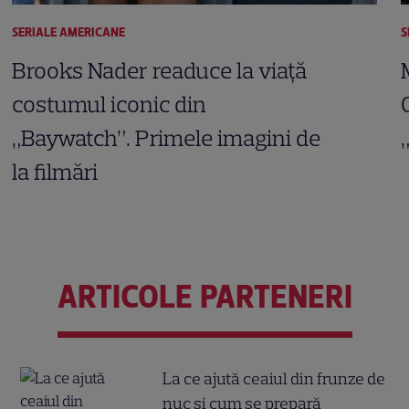
SERIALE AMERICANE
S
Brooks Nader readuce la viață
costumul iconic din
„Baywatch”. Primele imagini de
la filmări
ARTICOLE PARTENERI
La ce ajută ceaiul din frunze de
nuc și cum se prepară