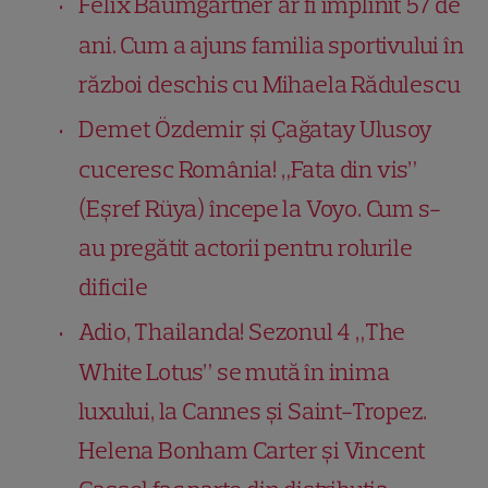
Felix Baumgartner ar fi împlinit 57 de
ani. Cum a ajuns familia sportivului în
război deschis cu Mihaela Rădulescu
Demet Özdemir și Çağatay Ulusoy
cuceresc România! „Fata din vis”
(Eşref Rüya) începe la Voyo. Cum s-
au pregătit actorii pentru rolurile
dificile
Adio, Thailanda! Sezonul 4 „The
White Lotus” se mută în inima
luxului, la Cannes și Saint-Tropez.
Helena Bonham Carter și Vincent