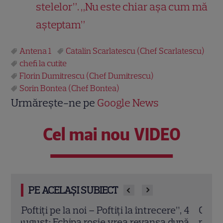
stelelor”. „Nu este chiar așa cum mă
așteptam”
Antena 1
Catalin Scarlatescu (Chef Scarlatescu)
chefi la cutite
Florin Dumitrescu (Chef Dumitrescu)
Sorin Bontea (Chef Bontea)
Urmărește-ne pe
Google News
Cel mai nou VIDEO
PE ACELAȘI SUBIECT
”, 4
Grila TV de toamnă 2026: toate
Mast
upă
premierele confirmate la Pro TV și
11. 