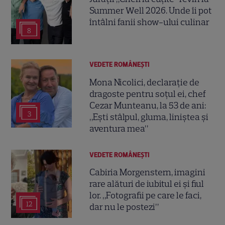
Summer Well 2026. Unde îi pot
întâlni fanii show-ului culinar
8
VEDETE ROMÂNEŞTI
Mona Nicolici, declarație de
dragoste pentru soțul ei, chef
Cezar Munteanu, la 53 de ani:
3
„Ești stâlpul, gluma, liniștea și
aventura mea”
VEDETE ROMÂNEŞTI
Cabiria Morgenstern, imagini
rare alături de iubitul ei și fiul
lor. „Fotografii pe care le faci,
12
dar nu le postezi”