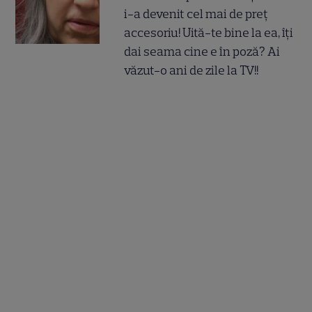
i-a devenit cel mai de preț
accesoriu! Uită-te bine la ea, îți
dai seama cine e în poză? Ai
văzut-o ani de zile la TV!!