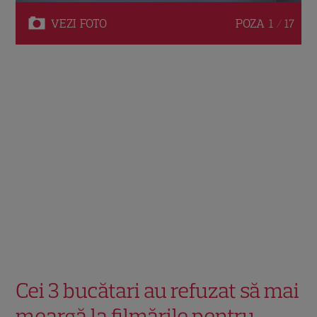
VEZI
FOTO
POZA
1 / 17
Cei 3 bucătari au refuzat să mai
meargă la filmările pentru