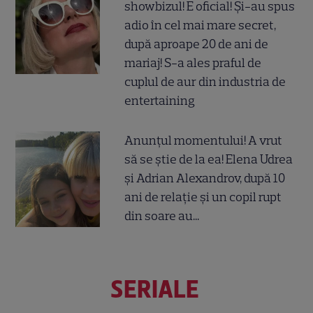
showbizul! E oficial! Și-au spus
adio în cel mai mare secret,
după aproape 20 de ani de
mariaj! S-a ales praful de
cuplul de aur din industria de
entertaining
Anunțul momentului! A vrut
să se știe de la ea! Elena Udrea
și Adrian Alexandrov, după 10
ani de relație și un copil rupt
din soare au...
SERIALE