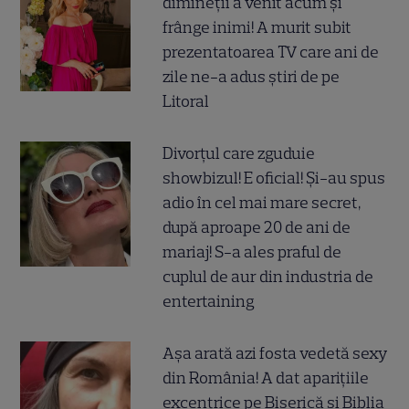
dimineții a venit acum și
frânge inimi! A murit subit
prezentatoarea TV care ani de
zile ne-a adus știri de pe
Litoral
Divorțul care zguduie
showbizul! E oficial! Și-au spus
adio în cel mai mare secret,
după aproape 20 de ani de
mariaj! S-a ales praful de
cuplul de aur din industria de
entertaining
Așa arată azi fosta vedetă sexy
din România! A dat aparițiile
excentrice pe Biserică și Biblia