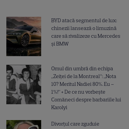
BYD atacă segmentul de lux:
chinezii lansează o limuzină
care să rivalizeze cu Mercedes
și BMW
Omul din umbră din echipa
„Zeiței de la Montreal”: „Nota
10? Meritul Nadiei 80%. Eu –
1%!” + De ce nu vorbește
Comăneci despre barbariile lui
Karolyi
Divorțul care zguduie