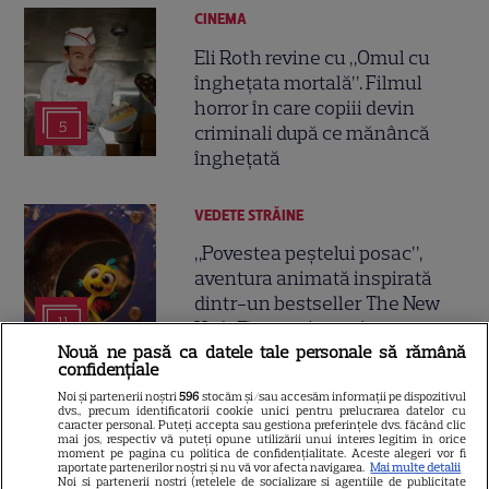
CINEMA
Eli Roth revine cu „Omul cu
înghețata mortală”. Filmul
horror în care copiii devin
5
criminali după ce mănâncă
înghețată
VEDETE STRĂINE
„Povestea peștelui posac”,
aventura animată inspirată
dintr-un bestseller The New
11
York Times, ajunge în
Nouă ne pasă ca datele tale personale să rămână
cinematografe pe 7 august
confidențiale
Noi și partenerii noștri
596
stocăm și/sau accesăm informații pe dispozitivul
NETFLIX
dvs., precum identificatorii cookie unici pentru prelucrarea datelor cu
caracter personal. Puteți accepta sau gestiona preferințele dvs. făcând clic
mai jos, respectiv vă puteți opune utilizării unui interes legitim în orice
Noutăți Netflix în august 2026:
moment pe pagina cu politica de confidențialitate. Aceste alegeri vor fi
raportate partenerilor noștri și nu vă vor afecta navigarea.
Mai multe detalii
Robert De Niro, „Nosferatu” și
Noi si partenerii nostri (retelele de socializare si agentiile de publicitate