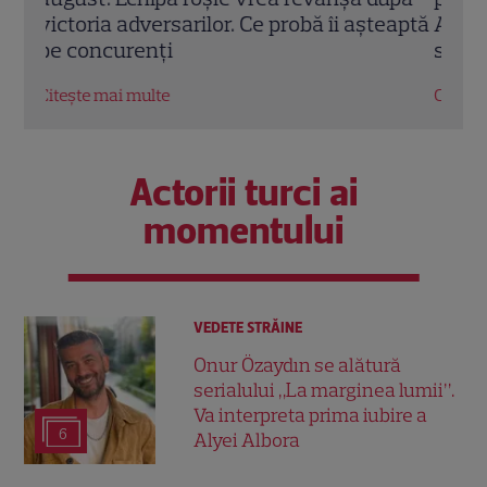
eaptă
Antena 1. Ce show-uri și seriale revin din
alt n
septembrie
Citeș
Citește mai multe
Actorii turci ai
momentului
VEDETE STRĂINE
Onur Özaydın se alătură
serialului „La marginea lumii”.
Va interpreta prima iubire a
6
Alyei Albora