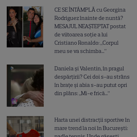
CE SE ÎNTÂMPLĂ cu Georgina
Rodriguez înainte de nuntă?
MESAJUL NEAȘTEPTAT postat
de viitoarea soție a lui
Cristiano Ronaldo: „Corpul
meu se va schimba...”
Daniela și Valentin, în pragul
despărțirii? Cei doi s-au strâns
în brațe și abia s-au putut opri
din plâns: „Mi-e frică...”
Harta unei distracții sportive în
mare trend la noi în București:
padle tennis. Unde găsești