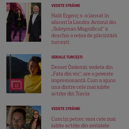
VEDETE STRĂINE
Halit Ergenç s-a lansat în
afaceri la Londra: Actorul din
„Suleyman Magnificul” a
deschis o rețea de plăcintării
turcești
SERIALE TURCEŞTI
Demet Özdemir, vedeta din
„Fata din vis”, are o poveste
impresionantă. Cum a ajuns
12
una dintre cele mai iubite
actrițe din Turcia
VEDETE STRĂINE
Cum își petrec vara cele mai
iubite actrițe din serialele