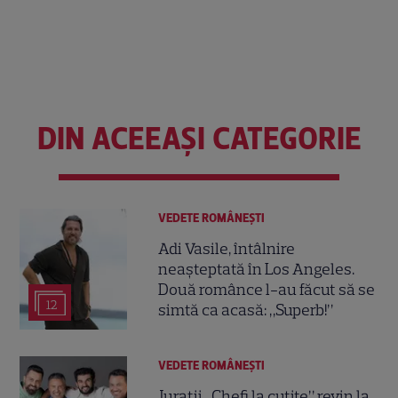
DIN ACEEAȘI CATEGORIE
VEDETE ROMÂNEŞTI
Adi Vasile, întâlnire
neașteptată în Los Angeles.
Două românce l-au făcut să se
12
simtă ca acasă: „Superb!”
VEDETE ROMÂNEŞTI
Jurații „Chefi la cuțite” revin la