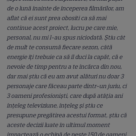
de o lună înainte de începerea filmărilor, am
aflat că ei sunt prea obositi ca să mai
continue acest proiect, lucru pe care mie,
personal, nu mi l-au spus niciodată. Știu cât
de mult te consumă fiecare sezon, câtă
energie îți trebuie ca să îl duci la capăt, că e
nevoie de timp pentru a te încărca din nou,
dar mai știu că eu am avut alături nu doar 3
personaje care făceau parte dintr-un juriu, ci
3 oameni profesioniști, care după atâția ani
înțeleg televiziune, înțeleg și știu ce
presupune pregătirea acestui format, știu că
aceste decizii luate în ultimul moment
impactează o echipă de peste 150 de oameni