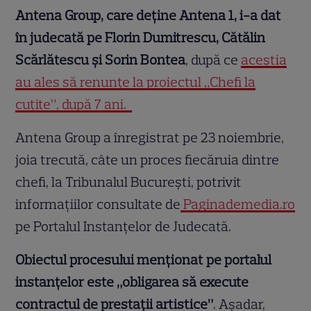
Antena Group, care deţine Antena 1, i-a dat
în judecată pe Florin Dumitrescu, Cătălin
Scărlătescu şi Sorin Bontea
, după ce
aceștia
au ales să renunțe la proiectul „Chefi la
cuțite”, după 7 ani.
Antena Group a înregistrat pe 23 noiembrie,
joia trecută, câte un proces fiecăruia dintre
chefi, la Tribunalul Bucureşti, potrivit
informaţiilor consultate de
Paginademedia.ro
pe Portalul Instanţelor de Judecată.
Obiectul procesului menţionat pe portalul
instanţelor este „obligarea să execute
contractul de prestaţii artistice”
. Așadar,