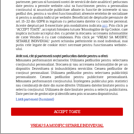
noile sezoane din „Outer
partenere, precum si furnizorii nostri de servicii de date analitice) prelucram
date pentru a permite website-ului sa functioneze, pentru a personaliza
16
Banks” și „Un veac de
continutul si anunturile publicitare afisate in functie de interesele si/sau
profilul dvs., pentru a va oferi functionalitati aferente retelelor de socializare
singurătate”
si pentru a analiza traficul pe website. Beneficiati de drepturile prevazute de
art. 15-22 din GDPR in legatura cu prelucrarea datelor cu caracter personal.
Aceste drepturi pot fi exercitate prin modalitatea indicata
aici
. Prin click pe
“ACCEPT TOATE”, acceptati folosirea tuturor Tehnologiilor de tip Cookie, care
VEDETE STRĂINE
implica inclusiv acceptul dvs. cu privire la stocarea/accesarea informatiilor
de catre Vendor-ii cu care colaboram. Prin click pe “VREAU SA MODIFIC
SETARILE INDIVIDUAL” puteti schimba preferintele in mod individual, mai
Sean Astin din „Stăpânul
putin cele legate de cookie strict necesare pentru functionarea website-
Inelelor” a fost nevoit să își
ului.
vândă casa din cauza
Atât noi, cât și partenerii noștri prelucrăm datele pentru a oferi:
Măsurarea performanței reclamelor. Utilizarea profilurilor pentru selectarea
14
salariului mic: Câți bani a
conținutului personalizat. Stocarea și/sau accesarea informațiilor de pe un
dispozitiv. Dezvoltarea și îmbunătățirea serviciilor. Crearea profilurilor de
primit de fapt
conținut personalizat. Utilizarea profilurilor pentru selectarea publicității
personalizate. Crearea profilurilor pentru publicitate personalizată.
Măsurarea performanței conținutului. Înțelegerea publicului prin statistici
sau combinații de date din surse diferite. Utilizarea datelor limitate pentru a
VEDETE STRĂINE
selecta conținutul. Utilizarea de date limitate pentru a selecta publicitatea.
Date precise de geolocație și identificarea prin scanarea dispozitivului.
Elon Musk, atac la adresa
Listă parteneri (furnizori)
regizorului premiat cu Oscar
care a realizat documentarul
ACCEPT TOATE
14
despre viața sa. Filmul are 232
de minute
VREAU SA MODIFIC SETARILE INDIVIDUAL