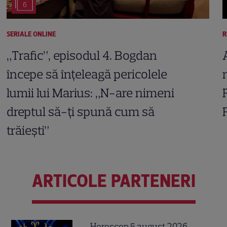
6
SERIALE ONLINE
R
„Trafic”, episodul 4. Bogdan
începe să înțeleagă pericolele
lumii lui Marius: „N-are nimeni
dreptul să-ți spună cum să
trăiești”
ARTICOLE PARTENERI
Horoscop 5 august 2026.