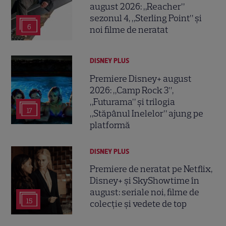
august 2026: „Reacher”
sezonul 4, „Sterling Point” și
6
noi filme de neratat
DISNEY PLUS
Premiere Disney+ august
2026: „Camp Rock 3”,
„Futurama” și trilogia
17
„Stăpânul Inelelor” ajung pe
platformă
DISNEY PLUS
Premiere de neratat pe Netflix,
Disney+ și SkyShowtime în
august: seriale noi, filme de
15
colecție și vedete de top