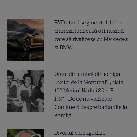
BYD atacă segmentul de lux:
chinezii lansează o limuzină
care să rivalizeze cu Mercedes
și BMW
Omul din umbră din echipa
„Zeiței de la Montreal”: „Nota
10? Meritul Nadiei 80%. Eu –
1%!” + De ce nu vorbește
Comăneci despre barbariile lui
Karolyi
Divorțul care zguduie