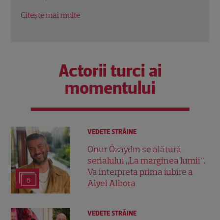
o pa
Citește mai multe
Citeș
Actorii turci ai
momentului
VEDETE STRĂINE
Onur Özaydın se alătură
serialului „La marginea lumii”.
Va interpreta prima iubire a
6
Alyei Albora
VEDETE STRĂINE