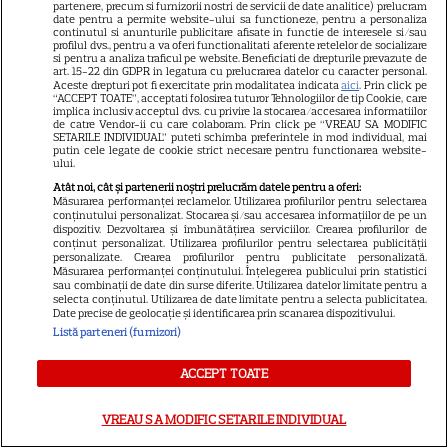
partenere, precum si furnizorii nostri de servicii de date analitice) prelucram
Hathaway revin la revista
date pentru a permite website-ului sa functioneze, pentru a personaliza
Runway
continutul si anunturile publicitare afisate in functie de interesele si/sau
profilul dvs., pentru a va oferi functionalitati aferente retelelor de socializare
si pentru a analiza traficul pe website. Beneficiati de drepturile prevazute de
art. 15-22 din GDPR in legatura cu prelucrarea datelor cu caracter personal.
VEDETE STRĂINE
Aceste drepturi pot fi exercitate prin modalitatea indicata
aici
. Prin click pe
“ACCEPT TOATE”, acceptati folosirea tuturor Tehnologiilor de tip Cookie, care
implica inclusiv acceptul dvs. cu privire la stocarea/accesarea informatiilor
Meryl Streep, gest
de catre Vendor-ii cu care colaboram. Prin click pe “VREAU SA MODIFIC
SETARILE INDIVIDUAL” puteti schimba preferintele in mod individual, mai
impresionant pentru Anne
putin cele legate de cookie strict necesare pentru functionarea website-
Hathaway și Emily Blunt la
ului.
9
„Diavolul se îmbracă de la
Atât noi, cât și partenerii noștri prelucrăm datele pentru a oferi:
Măsurarea performanței reclamelor. Utilizarea profilurilor pentru selectarea
Prada 2”. Ce salarii ar fi primit
conținutului personalizat. Stocarea și/sau accesarea informațiilor de pe un
dispozitiv. Dezvoltarea și îmbunătățirea serviciilor. Crearea profilurilor de
actrițele
conținut personalizat. Utilizarea profilurilor pentru selectarea publicității
personalizate. Crearea profilurilor pentru publicitate personalizată.
Măsurarea performanței conținutului. Înțelegerea publicului prin statistici
sau combinații de date din surse diferite. Utilizarea datelor limitate pentru a
selecta conținutul. Utilizarea de date limitate pentru a selecta publicitatea.
Date precise de geolocație și identificarea prin scanarea dispozitivului.
ŞTIRI
Listă parteneri (furnizori)
ACCEPT TOATE
VREAU SA MODIFIC SETARILE INDIVIDUAL
VEDETE ROMÂNEŞTI