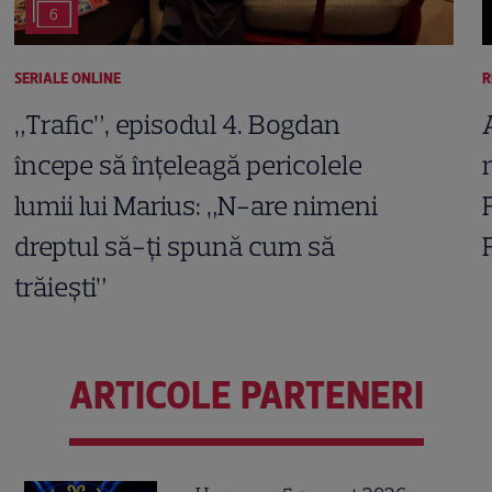
6
SERIALE ONLINE
R
„Trafic”, episodul 4. Bogdan
începe să înțeleagă pericolele
lumii lui Marius: „N-are nimeni
dreptul să-ți spună cum să
trăiești”
ARTICOLE PARTENERI