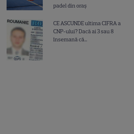
padel din oraș
CE ASCUNDE ultima CIFRA a
CNP-ului? Dacă ai 3 sau 8
însemană că...