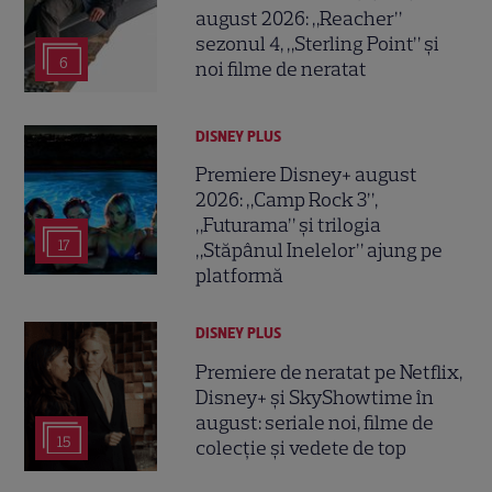
august 2026: „Reacher”
sezonul 4, „Sterling Point” și
6
noi filme de neratat
DISNEY PLUS
Premiere Disney+ august
2026: „Camp Rock 3”,
„Futurama” și trilogia
17
„Stăpânul Inelelor” ajung pe
platformă
DISNEY PLUS
Premiere de neratat pe Netflix,
Disney+ și SkyShowtime în
august: seriale noi, filme de
15
colecție și vedete de top