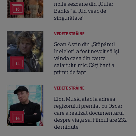
noile sezoane din „Outer
16
Banks” și „Un veac de
singurătate”
VEDETE STRĂINE
Sean Astin din „Stăpânul
Inelelor” a fost nevoit să își
vândă casa din cauza
14
salariului mic: Câți bani a
primit de fapt
VEDETE STRĂINE
Elon Musk, atac la adresa
regizorului premiat cu Oscar
care a realizat documentarul
14
despre viața sa. Filmul are 232
de minute