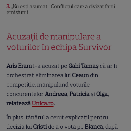
3
„Nu ești asumat”: Conflictul care a divizat fanii
emisiunii
Acuzații de manipulare a
voturilor în echipa Survivor
Aris Eram
l-a acuzat pe
Gabi Tamaș
că ar fi
orchestrat eliminarea lui
Ceaun
din
competiție, manipulând voturile
concurentelor
Andreea
,
Patricia
și
Olga,
relatează
Unica.ro
.
În plus, tânărul a cerut explicații pentru
decizia lui
Cristi
de a o vota pe
Bianca
, după