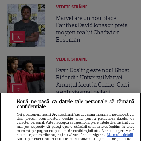
VEDETE STRĂINE
Marvel are un nou Black
Panther. David Jonsson preia
moștenirea lui Chadwick
3
Boseman
VEDETE STRĂINE
Ryan Gosling este noul Ghost
Rider din Universul Marvel.
Anunțul făcut la Comic-Con i-
7
a entuziasmat pe fani
Nouă ne pasă ca datele tale personale să rămână
confidențiale
DISNEY PLUS
Noi și partenerii noștri
596
stocăm și/sau accesăm informații pe dispozitivul
dvs., precum identificatorii cookie unici pentru prelucrarea datelor cu
„Diavolul se îmbracă de la
caracter personal. Puteți accepta sau gestiona preferințele dvs. făcând clic
mai jos, respectiv vă puteți opune utilizării unui interes legitim în orice
Prada 2” s-a lansat pe Disney+.
moment pe pagina cu politica de confidențialitate. Aceste alegeri vor fi
raportate partenerilor noștri și nu vă vor afecta navigarea.
Mai multe detalii
Meryl Streep și Anne
Noi si partenerii nostri (retelele de socializare si agentiile de publicitate