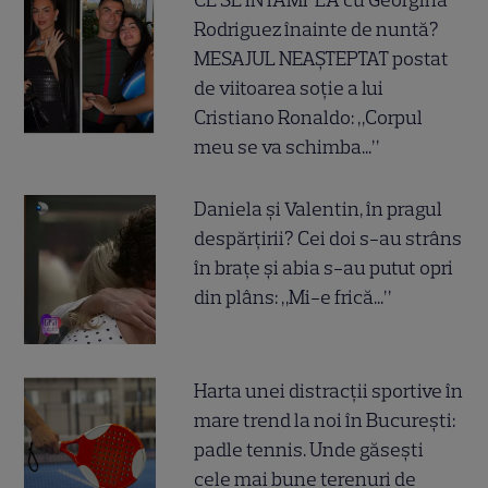
Rodriguez înainte de nuntă?
MESAJUL NEAȘTEPTAT postat
de viitoarea soție a lui
Cristiano Ronaldo: „Corpul
meu se va schimba...”
Daniela și Valentin, în pragul
despărțirii? Cei doi s-au strâns
în brațe și abia s-au putut opri
din plâns: „Mi-e frică...”
Harta unei distracții sportive în
mare trend la noi în București:
padle tennis. Unde găsești
cele mai bune terenuri de