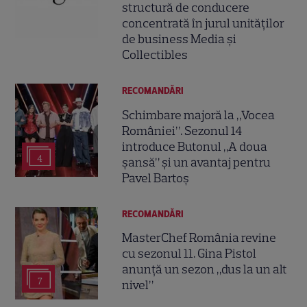
structură de conducere
concentrată în jurul unităților
de business Media și
Collectibles
RECOMANDĂRI
Schimbare majoră la „Vocea
României”. Sezonul 14
introduce Butonul „A doua
4
șansă” și un avantaj pentru
Pavel Bartoș
RECOMANDĂRI
MasterChef România revine
cu sezonul 11. Gina Pistol
anunță un sezon „dus la un alt
7
nivel”