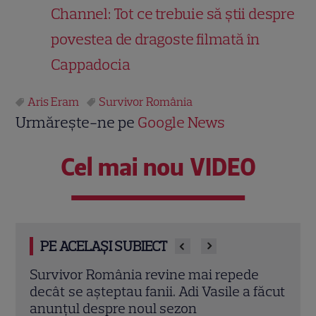
Channel: Tot ce trebuie să știi despre
povestea de dragoste filmată în
Cappadocia
Aris Eram
Survivor România
Urmărește-ne pe
Google News
Cel mai nou VIDEO
PE ACELAȘI SUBIECT
e
Gabi Tamaș vrea să fie ispită la „Insula
„Surv
făcut
Iubirii”! Surpriza pregătită de fostul
mare
fotbalist
pent