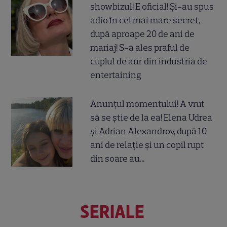
showbizul! E oficial! Și-au spus
adio în cel mai mare secret,
după aproape 20 de ani de
mariaj! S-a ales praful de
cuplul de aur din industria de
entertaining
Anunțul momentului! A vrut
să se știe de la ea! Elena Udrea
și Adrian Alexandrov, după 10
ani de relație și un copil rupt
din soare au...
SERIALE