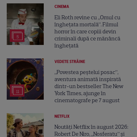
CINEMA
Eli Roth revine cu „Omul cu
înghețata mortală”. Filmul
horror în care copiii devin
5
criminali după ce mănâncă
înghețată
VEDETE STRĂINE
„Povestea peștelui posac”,
aventura animată inspirată
dintr-un bestseller The New
11
York Times, ajunge în
cinematografe pe 7 august
NETFLIX
Noutăți Netflix în august 2026:
Robert De Niro, „Nosferatu” și