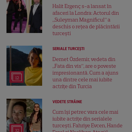
Halit Ergenç s-a lansat în
afaceri la Londra: Actorul din
„Suleyman Magnificul” a
deschis o rețea de plăcintării
turcești
SERIALE TURCEŞTI
Demet Özdemir, vedeta din
„Fata din vis”, are o poveste
impresionantă. Cum a ajuns
12
una dintre cele mai iubite
actrițe din Turcia
VEDETE STRĂINE
Cum își petrec vara cele mai
iubite actrițe din serialele
turcești. Fahriye Evcen, Hande
32