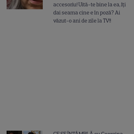
accesoriu! Uită-te bine la ea, îți
dai seama cine e în poză? Ai
văzut-o ani de zile la TV!!
CE SE ÎNTÂMPLĂ cu Georgina