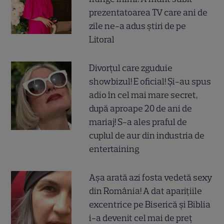
prezentatoarea TV care ani de
zile ne-a adus știri de pe
Litoral
Divorțul care zguduie
showbizul! E oficial! Și-au spus
adio în cel mai mare secret,
după aproape 20 de ani de
mariaj! S-a ales praful de
cuplul de aur din industria de
entertaining
Așa arată azi fosta vedetă sexy
din România! A dat aparițiile
excentrice pe Biserică și Biblia
i-a devenit cel mai de preț