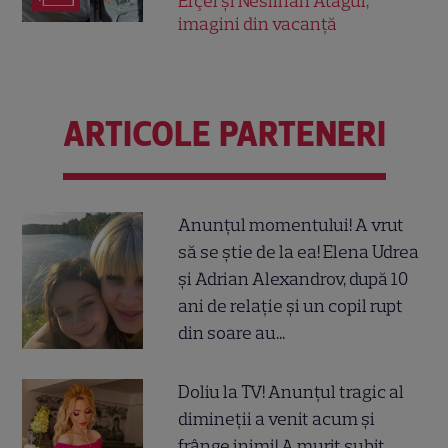
Erçel și Neslihan Atagül,
imagini din vacanță
ARTICOLE PARTENERI
Anunțul momentului! A vrut
să se știe de la ea! Elena Udrea
și Adrian Alexandrov, după 10
ani de relație și un copil rupt
din soare au...
Doliu la TV! Anunțul tragic al
dimineții a venit acum și
frânge inimi! A murit subit