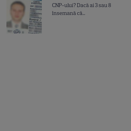
CNP-ului? Dacă ai 3 sau 8
însemană că...