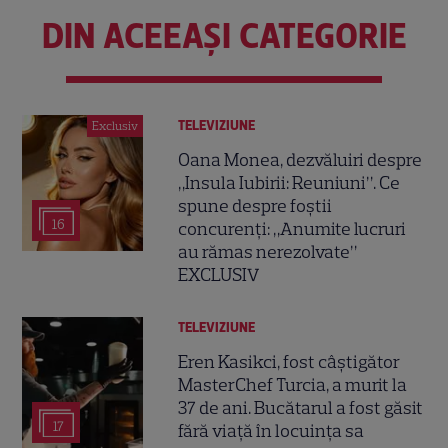
DIN ACEEAȘI CATEGORIE
TELEVIZIUNE
Exclusiv
Oana Monea, dezvăluiri despre
„Insula Iubirii: Reuniuni”. Ce
spune despre foștii
16
concurenți: „Anumite lucruri
au rămas nerezolvate”
EXCLUSIV
TELEVIZIUNE
Eren Kasikci, fost câștigător
MasterChef Turcia, a murit la
37 de ani. Bucătarul a fost găsit
17
fără viață în locuința sa