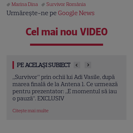
Marina Dina
Survivor România
Urmărește-ne pe
Google News
Cel mai nou VIDEO
PE ACELAȘI SUBIECT
upă
Bianca Stoica dă cărțile pe față după
Câți
ează
finala Survivor! Ce spune despre Lucian
Ante
 iau
Popa și singurul lui duel real, cel cu Aris
a câ
Eram
Citeș
Citește mai multe