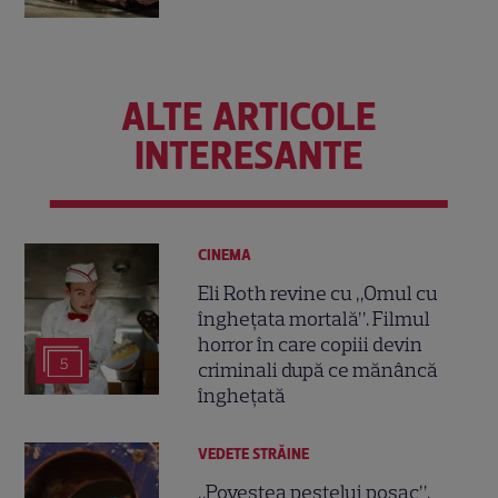
ALTE ARTICOLE
INTERESANTE
CINEMA
Eli Roth revine cu „Omul cu
înghețata mortală”. Filmul
horror în care copiii devin
5
criminali după ce mănâncă
înghețată
VEDETE STRĂINE
„Povestea peștelui posac”,