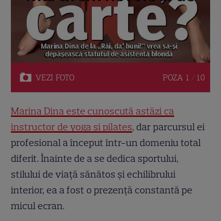
VEZI
FOTO
POZA
1 / 10
Marina Dina este cunoscută astăzi ca
instructor de yoga și pilates
, dar parcursul ei
profesional a început într-un domeniu total
diferit. Înainte de a se dedica sportului,
stilului de viață sănătos și echilibrului
interior, ea a fost o prezență constantă pe
micul ecran.