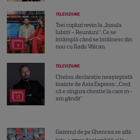
TELEVIZIUNE
Trei cupluri revin la „Insula
Iubirii – Reuniuni”. Ce se
întâmplă când se întâlnesc din
4
nou cu Radu Vâlcan
TELEVIZIUNE
Cheloo, declarație neașteptată
înainte de Asia Express: „Cred
că e singura chestie la care m-
12
am gândit”
Gazonul de pe Ghencea se află