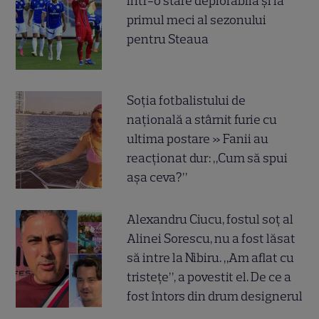
într-o stare deplorabilă și la
primul meci al sezonului
pentru Steaua
Soția fotbalistului de
națională a stârnit furie cu
ultima postare » Fanii au
reacționat dur: „Cum să spui
așa ceva?”
Alexandru Ciucu, fostul soț al
Alinei Sorescu, nu a fost lăsat
să intre la Nibiru. „Am aflat cu
tristețe”, a povestit el. De ce a
fost întors din drum designerul