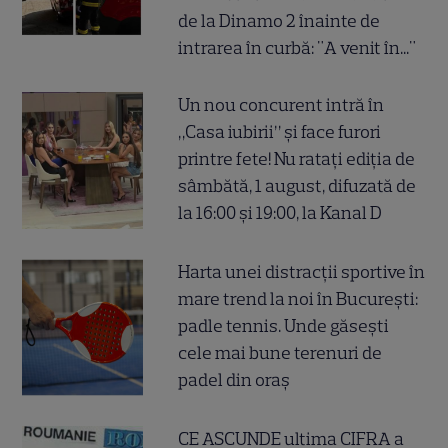
de la Dinamo 2 înainte de
intrarea în curbă: "A venit în..."
Un nou concurent intră în
„Casa iubirii” și face furori
printre fete! Nu ratați ediția de
sâmbătă, 1 august, difuzată de
la 16:00 și 19:00, la Kanal D
Harta unei distracții sportive în
mare trend la noi în București:
padle tennis. Unde găsești
cele mai bune terenuri de
padel din oraș
CE ASCUNDE ultima CIFRA a