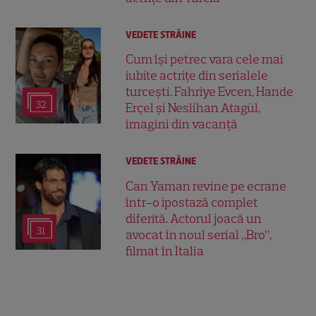
VEDETE STRĂINE
Cum își petrec vara cele mai
iubite actrițe din serialele
turcești. Fahriye Evcen, Hande
32
Erçel și Neslihan Atagül,
imagini din vacanță
VEDETE STRĂINE
Can Yaman revine pe ecrane
într-o ipostază complet
diferită. Actorul joacă un
31
avocat în noul serial „Bro”,
filmat în Italia