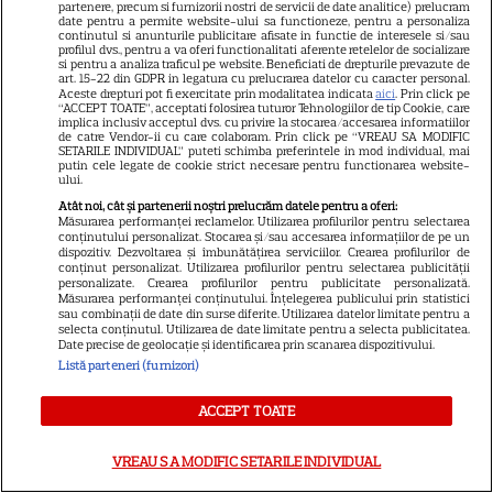
partenere, precum si furnizorii nostri de servicii de date analitice) prelucram
date pentru a permite website-ului sa functioneze, pentru a personaliza
continutul si anunturile publicitare afisate in functie de interesele si/sau
profilul dvs., pentru a va oferi functionalitati aferente retelelor de socializare
VEDETE STRĂINE
si pentru a analiza traficul pe website. Beneficiati de drepturile prevazute de
art. 15-22 din GDPR in legatura cu prelucrarea datelor cu caracter personal.
Elon Musk, atac la adresa
Aceste drepturi pot fi exercitate prin modalitatea indicata
aici
. Prin click pe
“ACCEPT TOATE”, acceptati folosirea tuturor Tehnologiilor de tip Cookie, care
regizorului premiat cu Oscar
implica inclusiv acceptul dvs. cu privire la stocarea/accesarea informatiilor
de catre Vendor-ii cu care colaboram. Prin click pe “VREAU SA MODIFIC
care a realizat documentarul
SETARILE INDIVIDUAL” puteti schimba preferintele in mod individual, mai
14
putin cele legate de cookie strict necesare pentru functionarea website-
despre viața sa. Filmul are 232
ului.
de minute
Atât noi, cât și partenerii noștri prelucrăm datele pentru a oferi:
Măsurarea performanței reclamelor. Utilizarea profilurilor pentru selectarea
conținutului personalizat. Stocarea și/sau accesarea informațiilor de pe un
VEDETE STRĂINE
dispozitiv. Dezvoltarea și îmbunătățirea serviciilor. Crearea profilurilor de
conținut personalizat. Utilizarea profilurilor pentru selectarea publicității
personalizate. Crearea profilurilor pentru publicitate personalizată.
Marvel are un nou Black
Măsurarea performanței conținutului. Înțelegerea publicului prin statistici
Panther. David Jonsson preia
sau combinații de date din surse diferite. Utilizarea datelor limitate pentru a
selecta conținutul. Utilizarea de date limitate pentru a selecta publicitatea.
moștenirea lui Chadwick
Date precise de geolocație și identificarea prin scanarea dispozitivului.
3
Boseman
Listă parteneri (furnizori)
ACCEPT TOATE
VEDETE STRĂINE
VREAU SA MODIFIC SETARILE INDIVIDUAL
Ryan Gosling este noul Ghost