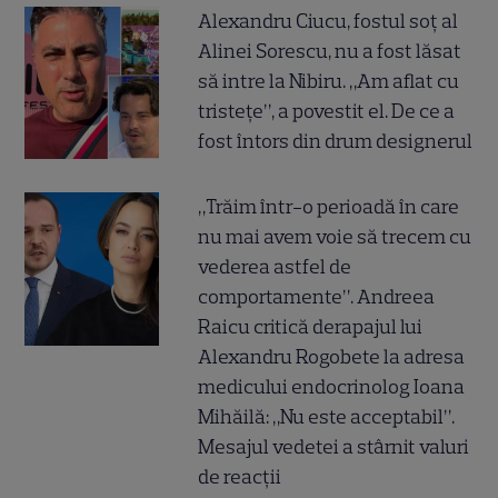
Alexandru Ciucu, fostul soț al
Alinei Sorescu, nu a fost lăsat
să intre la Nibiru. „Am aflat cu
tristețe”, a povestit el. De ce a
fost întors din drum designerul
„Trăim într-o perioadă în care
nu mai avem voie să trecem cu
vederea astfel de
comportamente”. Andreea
Raicu critică derapajul lui
Alexandru Rogobete la adresa
medicului endocrinolog Ioana
Mihăilă: „Nu este acceptabil”.
Mesajul vedetei a stârnit valuri
de reacții