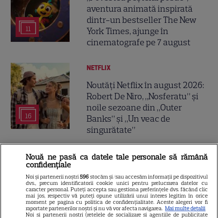
aventura animată inspirată
dintr-un bestseller The New
11
York Times, ajunge în
cinematografe pe 7 august
NETFLIX
Noutăți Netflix în august 2026:
Robert De Niro, „Nosferatu” și
noile sezoane din „Outer
16
Banks” și „Un veac de
singurătate”
VEDETE STRĂINE
Nouă ne pasă ca datele tale personale să rămână
confidențiale
Sean Astin din „Stăpânul
Noi și partenerii noștri
596
stocăm și/sau accesăm informații pe dispozitivul
Inelelor” a fost nevoit să își
dvs., precum identificatorii cookie unici pentru prelucrarea datelor cu
caracter personal. Puteți accepta sau gestiona preferințele dvs. făcând clic
vândă casa din cauza
mai jos, respectiv vă puteți opune utilizării unui interes legitim în orice
moment pe pagina cu politica de confidențialitate. Aceste alegeri vor fi
14
salariului mic: Câți bani a
raportate partenerilor noștri și nu vă vor afecta navigarea.
Mai multe detalii
Noi si partenerii nostri (retelele de socializare si agentiile de publicitate
primit de fapt