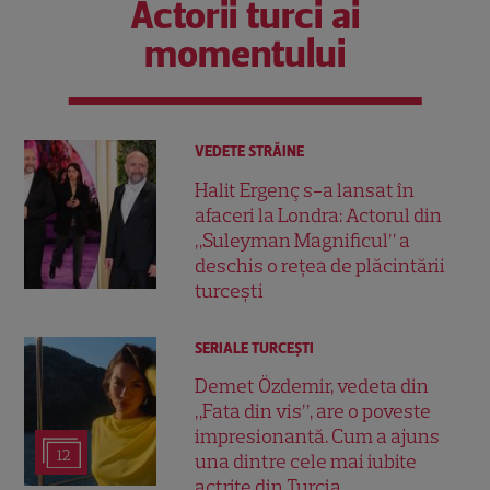
Actorii turci ai
momentului
VEDETE STRĂINE
Halit Ergenç s-a lansat în
afaceri la Londra: Actorul din
„Suleyman Magnificul” a
deschis o rețea de plăcintării
turcești
SERIALE TURCEŞTI
Demet Özdemir, vedeta din
„Fata din vis”, are o poveste
impresionantă. Cum a ajuns
12
una dintre cele mai iubite
actrițe din Turcia