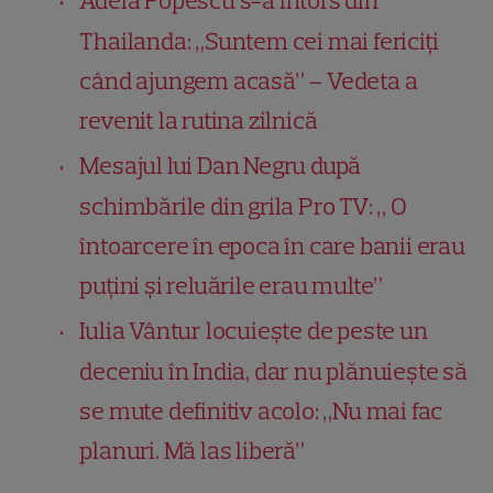
Adela Popescu s-a întors din
Thailanda: „Suntem cei mai fericiți
când ajungem acasă” – Vedeta a
revenit la rutina zilnică
Mesajul lui Dan Negru după
schimbările din grila Pro TV: „ O
întoarcere în epoca în care banii erau
puțini și reluările erau multe”
Iulia Vântur locuiește de peste un
deceniu în India, dar nu plănuiește să
se mute definitiv acolo: „Nu mai fac
planuri. Mă las liberă”