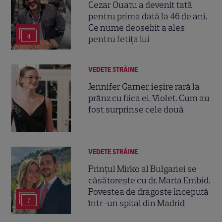
Cezar Ouatu a devenit tată
pentru prima dată la 46 de ani.
Ce nume deosebit a ales
4
pentru fetița lui
VEDETE STRĂINE
Jennifer Garner, ieșire rară la
prânz cu fiica ei, Violet. Cum au
fost surprinse cele două
VEDETE STRĂINE
Prințul Mirko al Bulgariei se
căsătorește cu dr. Marta Embid.
Povestea de dragoste începută
7
într-un spital din Madrid