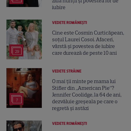
ziua nunții și povestea lor de
iubire
VEDETE ROMÂNEŞTI
Cine este Cosmin Curticăpean,
soțul Laurei Cosoi. Afaceri,
vârstă și povestea de iubire
29
care durează de peste 10 ani
VEDETE STRĂINE
O mai ții minte pe mama lui
Stifler din „American Pie”?
Jennifer Coolidge, la 64 de ani,
7
dezvăluie greșeala pe care o
regretă și astăzi
VEDETE ROMÂNEŞTI