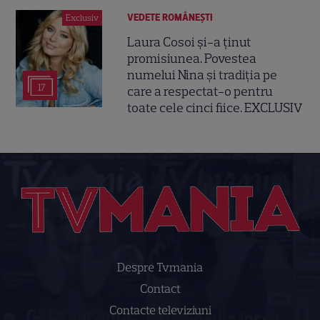
VEDETE ROMÂNEŞTI
Exclusiv
Laura Cosoi și-a ținut
promisiunea. Povestea
numelui Nina și tradiția pe
17
care a respectat-o pentru
toate cele cinci fiice. EXCLUSIV
Despre Tvmania
Contact
Contacte televiziuni