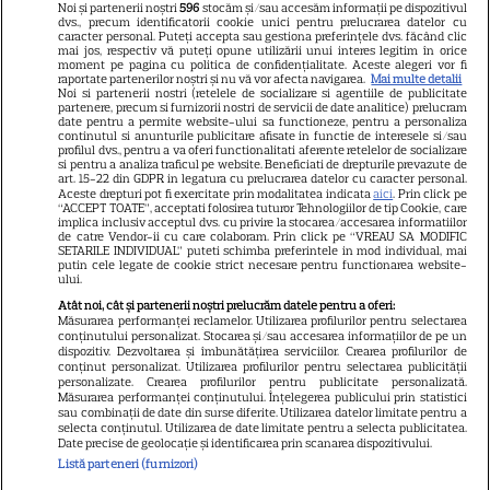
Noi și partenerii noștri
596
stocăm și/sau accesăm informații pe dispozitivul
dvs., precum identificatorii cookie unici pentru prelucrarea datelor cu
GSP
caracter personal. Puteți accepta sau gestiona preferințele dvs. făcând clic
mai jos, respectiv vă puteți opune utilizării unui interes legitim în orice
Știri mondene
moment pe pagina cu politica de confidențialitate. Aceste alegeri vor fi
raportate partenerilor noștri și nu vă vor afecta navigarea.
Mai multe detalii
Noi si partenerii nostri (retelele de socializare si agentiile de publicitate
Avantaje
partenere, precum si furnizorii nostri de servicii de date analitice) prelucram
date pentru a permite website-ului sa functioneze, pentru a personaliza
Elle
continutul si anunturile publicitare afisate in functie de interesele si/sau
profilul dvs., pentru a va oferi functionalitati aferente retelelor de socializare
Unica
si pentru a analiza traficul pe website. Beneficiati de drepturile prevazute de
art. 15-22 din GDPR in legatura cu prelucrarea datelor cu caracter personal.
Retete practice
Aceste drepturi pot fi exercitate prin modalitatea indicata
aici
. Prin click pe
“ACCEPT TOATE”, acceptati folosirea tuturor Tehnologiilor de tip Cookie, care
implica inclusiv acceptul dvs. cu privire la stocarea/accesarea informatiilor
de catre Vendor-ii cu care colaboram. Prin click pe “VREAU SA MODIFIC
SETARILE INDIVIDUAL” puteti schimba preferintele in mod individual, mai
URMĂREȘTE-NE PE
putin cele legate de cookie strict necesare pentru functionarea website-
ului.
Atât noi, cât și partenerii noștri prelucrăm datele pentru a oferi:
Măsurarea performanței reclamelor. Utilizarea profilurilor pentru selectarea
conținutului personalizat. Stocarea și/sau accesarea informațiilor de pe un
dispozitiv. Dezvoltarea și îmbunătățirea serviciilor. Crearea profilurilor de
conținut personalizat. Utilizarea profilurilor pentru selectarea publicității
Copyright
2026
Ringier Romania – Toate Drepturile rezervate
personalizate. Crearea profilurilor pentru publicitate personalizată.
Măsurarea performanței conținutului. Înțelegerea publicului prin statistici
sau combinații de date din surse diferite. Utilizarea datelor limitate pentru a
selecta conținutul. Utilizarea de date limitate pentru a selecta publicitatea.
Date precise de geolocație și identificarea prin scanarea dispozitivului.
Listă parteneri (furnizori)
Pariază responsabil! Decizia ONJN nr. 821/25.09.2025.