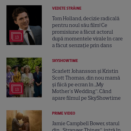
VEDETE STRĂINE
Tom Holland, decizie radicală
pentru noul său film! Ce
promisiune a făcut actorul
13
după momentele virale în care
a făcut senzație prin dans
SKYSHOWTIME
Scarlett Johansson și Kristin
Scott Thomas, din nou mamă
și fiică pe ecran în „My
13
Mother's Wedding”. Când
apare filmul pe SkyShowtime
PRIME VIDEO
Jamie Campbell Bower, starul
din „Stranger Things”, intră în