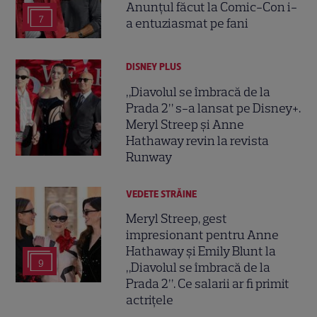
Anunțul făcut la Comic-Con i-
7
a entuziasmat pe fani
DISNEY PLUS
„Diavolul se îmbracă de la
Prada 2” s-a lansat pe Disney+.
Meryl Streep și Anne
Hathaway revin la revista
Runway
VEDETE STRĂINE
Meryl Streep, gest
impresionant pentru Anne
Hathaway și Emily Blunt la
9
„Diavolul se îmbracă de la
Prada 2”. Ce salarii ar fi primit
actrițele