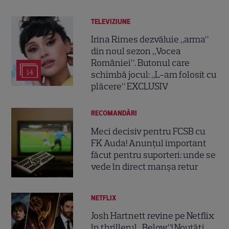
TELEVIZIUNE
Irina Rimes dezvăluie „arma”
din noul sezon „Vocea
României”. Butonul care
14
schimbă jocul: „L-am folosit cu
plăcere” EXCLUSIV
RECOMANDĂRI
Meci decisiv pentru FCSB cu
FK Auda! Anunțul important
făcut pentru suporteri: unde se
vede în direct manșa retur
NETFLIX
Josh Hartnett revine pe Netflix
în thrillerul „Below”! Noutăți