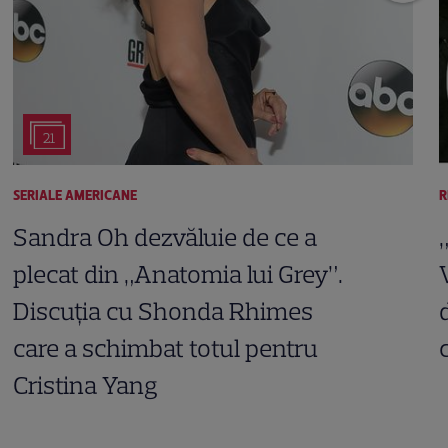
21
SERIALE AMERICANE
R
Sandra Oh dezvăluie de ce a
plecat din „Anatomia lui Grey”.
Discuția cu Shonda Rhimes
care a schimbat totul pentru
Cristina Yang