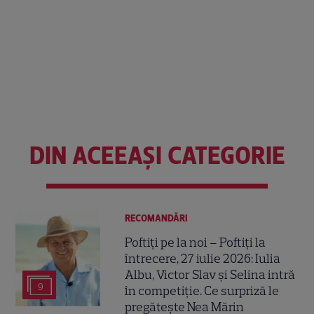
DIN ACEEAȘI CATEGORIE
RECOMANDĂRI
Poftiți pe la noi – Poftiți la
întrecere, 27 iulie 2026: Iulia
Albu, Victor Slav și Selina intră
9
în competiție. Ce surpriză le
pregătește Nea Mărin