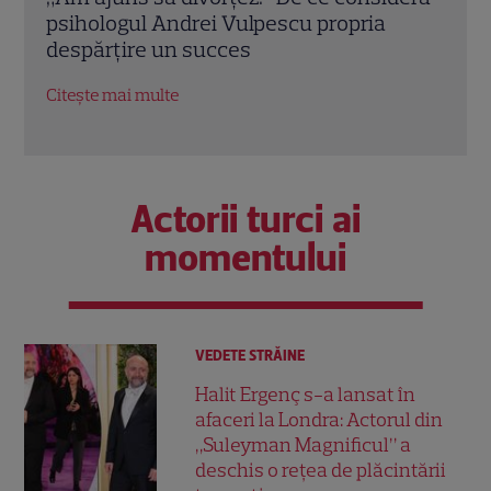
emisiunii „Apel la Consilier” pregătește
drag
un nou sezon intens la Kanal D
marc
Citește mai multe
Citeș
Actorii turci ai
momentului
VEDETE STRĂINE
Halit Ergenç s-a lansat în
afaceri la Londra: Actorul din
„Suleyman Magnificul” a
deschis o rețea de plăcintării