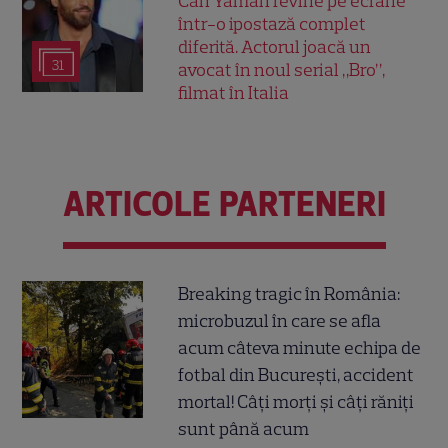
Can Yaman revine pe ecrane
într-o ipostază complet
diferită. Actorul joacă un
31
avocat în noul serial „Bro”,
filmat în Italia
ARTICOLE PARTENERI
Breaking tragic în România:
microbuzul în care se afla
acum câteva minute echipa de
fotbal din București, accident
mortal! Câți morți și câți răniți
sunt până acum