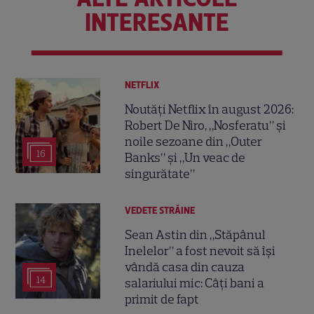
INTERESANTE
NETFLIX
Noutăți Netflix în august 2026:
Robert De Niro, „Nosferatu” și
noile sezoane din „Outer
16
Banks” și „Un veac de
singurătate”
VEDETE STRĂINE
Sean Astin din „Stăpânul
Inelelor” a fost nevoit să își
vândă casa din cauza
14
salariului mic: Câți bani a
primit de fapt