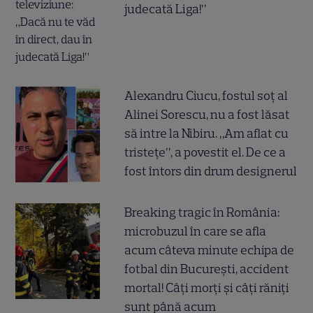
judecată Liga!”
Alexandru Ciucu, fostul soț al
Alinei Sorescu, nu a fost lăsat
să intre la Nibiru. „Am aflat cu
tristețe”, a povestit el. De ce a
fost întors din drum designerul
Breaking tragic în România:
microbuzul în care se afla
acum câteva minute echipa de
fotbal din București, accident
mortal! Câți morți și câți răniți
sunt până acum