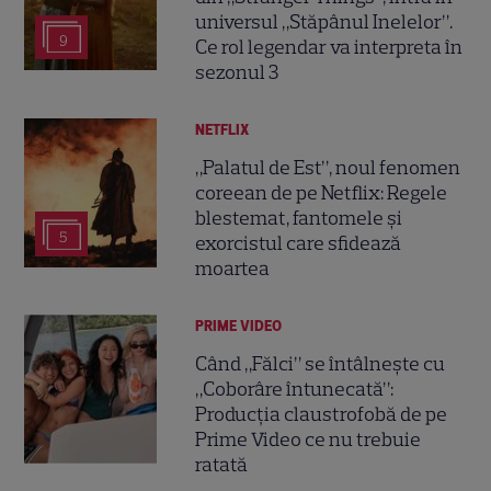
universul „Stăpânul Inelelor”.
9
Ce rol legendar va interpreta în
sezonul 3
NETFLIX
„Palatul de Est”, noul fenomen
coreean de pe Netflix: Regele
blestemat, fantomele și
5
exorcistul care sfidează
moartea
PRIME VIDEO
Când „Fălci” se întâlnește cu
„Coborâre întunecată”:
Producția claustrofobă de pe
Prime Video ce nu trebuie
ratată