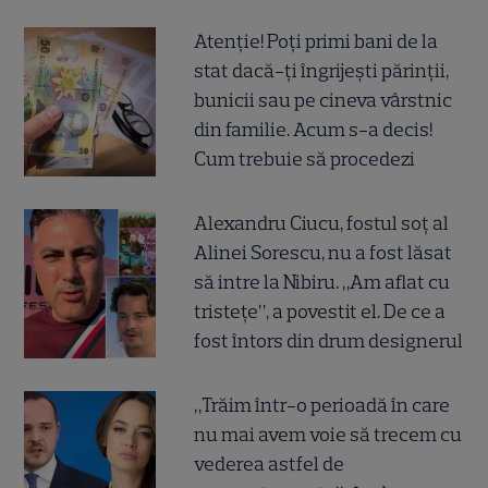
Atenție! Poți primi bani de la
stat dacă-ți îngrijești părinții,
bunicii sau pe cineva vârstnic
din familie. Acum s-a decis!
Cum trebuie să procedezi
Alexandru Ciucu, fostul soț al
Alinei Sorescu, nu a fost lăsat
să intre la Nibiru. „Am aflat cu
tristețe”, a povestit el. De ce a
fost întors din drum designerul
„Trăim într-o perioadă în care
nu mai avem voie să trecem cu
vederea astfel de