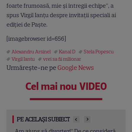
foarte frumoasă, mie şi întregii echipe”, a
spus Virgil Ianţu despre invitaţii speciali ai
ediţiei de Paşte.
[imagebrowser id=656]
Alexandru Arsinel
Kanal D
Stela Popescu
Virgil Iantu
vrei sa fii milionar
Urmărește-ne pe
Google News
Cel mai nou VIDEO
PE ACELAȘI SUBIECT
deră
Eva Pavel nu ia vacanță! Realizatoarea
Trau