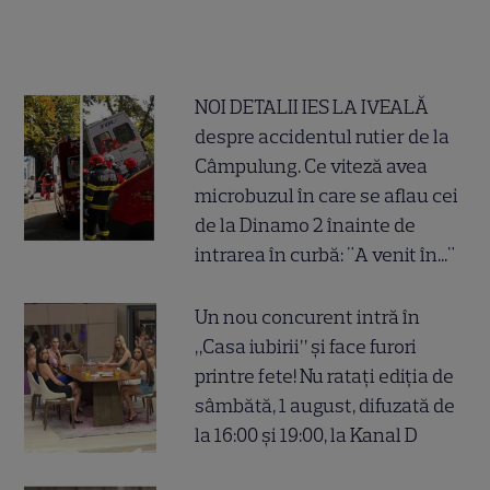
NOI DETALII IES LA IVEALĂ
despre accidentul rutier de la
Câmpulung. Ce viteză avea
microbuzul în care se aflau cei
de la Dinamo 2 înainte de
intrarea în curbă: "A venit în..."
Un nou concurent intră în
„Casa iubirii” și face furori
printre fete! Nu ratați ediția de
sâmbătă, 1 august, difuzată de
la 16:00 și 19:00, la Kanal D