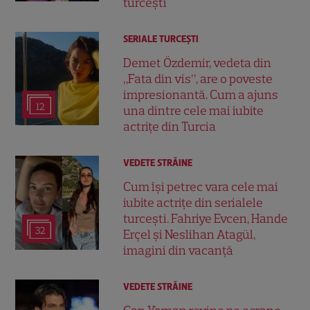
turcești
SERIALE TURCEŞTI
Demet Özdemir, vedeta din
„Fata din vis”, are o poveste
impresionantă. Cum a ajuns
12
una dintre cele mai iubite
actrițe din Turcia
VEDETE STRĂINE
Cum își petrec vara cele mai
iubite actrițe din serialele
turcești. Fahriye Evcen, Hande
32
Erçel și Neslihan Atagül,
imagini din vacanță
VEDETE STRĂINE