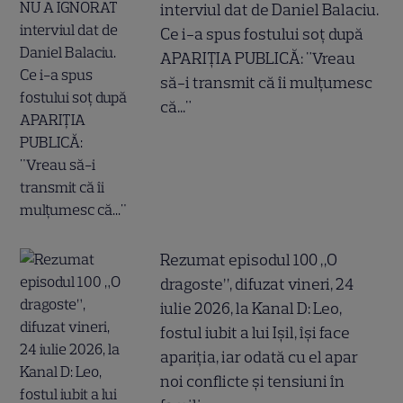
interviul dat de Daniel Balaciu.
Ce i-a spus fostului soț după
APARIȚIA PUBLICĂ: "Vreau
să-i transmit că îi mulțumesc
că..."
Rezumat episodul 100 „O
dragoste”, difuzat vineri, 24
iulie 2026, la Kanal D: Leo,
fostul iubit a lui Ișil, își face
apariția, iar odată cu el apar
noi conflicte și tensiuni în