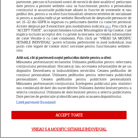
partenere, precum si furnizorii nostri de servicii de date analitice) prelucram
date pentru a permite website-ului sa functioneze, pentru a personaliza
Tragedie la Hollywood: A murit
continutul si anunturile publicitare afisate in functie de interesele si/sau
profilul dvs., pentru a va oferi functionalitati aferente retelelor de socializare
Kaylee Hottle. Actrița din
si pentru a analiza traficul pe website. Beneficiati de drepturile prevazute de
art. 15-22 din GDPR in legatura cu prelucrarea datelor cu caracter personal.
„Godzilla vs. Kong” avea numai
Aceste drepturi pot fi exercitate prin modalitatea indicata
aici
. Prin click pe
7
18 ani
“ACCEPT TOATE”, acceptati folosirea tuturor Tehnologiilor de tip Cookie, care
implica inclusiv acceptul dvs. cu privire la stocarea/accesarea informatiilor
de catre Vendor-ii cu care colaboram. Prin click pe “VREAU SA MODIFIC
SETARILE INDIVIDUAL” puteti schimba preferintele in mod individual, mai
putin cele legate de cookie strict necesare pentru functionarea website-
NETFLIX
ului.
Atât noi, cât și partenerii noștri prelucrăm datele pentru a oferi:
„Totul se termină cu noi” face
Măsurarea performanței reclamelor. Utilizarea profilurilor pentru selectarea
conținutului personalizat. Stocarea și/sau accesarea informațiilor de pe un
furori pe Netflix România. Ce
dispozitiv. Dezvoltarea și îmbunătățirea serviciilor. Crearea profilurilor de
se întâmplă cu continuarea
conținut personalizat. Utilizarea profilurilor pentru selectarea publicității
personalizate. Crearea profilurilor pentru publicitate personalizată.
18
filmului cu Blake Lively și
Măsurarea performanței conținutului. Înțelegerea publicului prin statistici
sau combinații de date din surse diferite. Utilizarea datelor limitate pentru a
Justin Baldoni
selecta conținutul. Utilizarea de date limitate pentru a selecta publicitatea.
Date precise de geolocație și identificarea prin scanarea dispozitivului.
Listă parteneri (furnizori)
SERIALE ONLINE
ACCEPT TOATE
Destine cu parfum de lavandă:
Când începe sezonul final la
VREAU SA MODIFIC SETARILE INDIVIDUAL
Antena 1
6