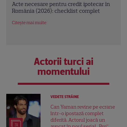
 în
Carport auto sau garaj clasic? Află cum
Meto
să alegi varianta care ți se potrivește
mai 
Citește mai multe
Citeș
Actorii turci ai
momentului
VEDETE STRĂINE
Can Yaman revine pe ecrane
într-o ipostază complet
diferită. Actorul joacă un
31
avocat în noul serial „Bro”,