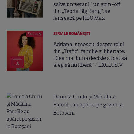
salva universul”, un spin-off
din „Teoria Big Bang”, se
lansează pe HBO Max
SERIALE ROMÂNEŞTI
Exclusiv
Adriana Irimescu, despre rolul
din „Trafic”, familie și libertate:
„Cea mai bună decizie a fost să
16
aleg să fiu liberă” / EXCLUSIV
Daniela Crudu și Mădălina
Pamfile au apărut pe gazon la
Botoșani