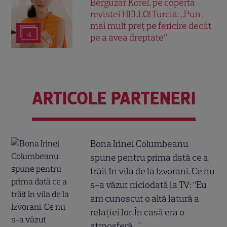
Bergüzar Korel, pe coperta
revistei HELLO! Turcia: „Pun
mai mult preț pe fericire decât
4
pe a avea dreptate”
ARTICOLE PARTENERI
Bona Irinei Columbeanu
spune pentru prima dată ce a
trăit în vila de la Izvorani. Ce nu
s-a văzut niciodată la TV: ”Eu
am cunoscut o altă latură a
relației lor. În casă era o
atmosferă..."