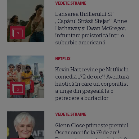
VEDETE STRĂINE
Lansarea thrillerului SF
„Capătul Străzii Stejar”: Anne
Hathaway și Ewan McGregor,
7
înfruntare preistorică într-o
suburbie americană
NETFLIX
Kevin Hart revine pe Netflix în
comedia „72 de ore”! Aventura
haotică în care un corporatist
3
ajunge din greșeală la o
petrecere a burlacilor
VEDETE STRĂINE
Glenn Close primește premiul
Oscar onorific la 79 de ani!