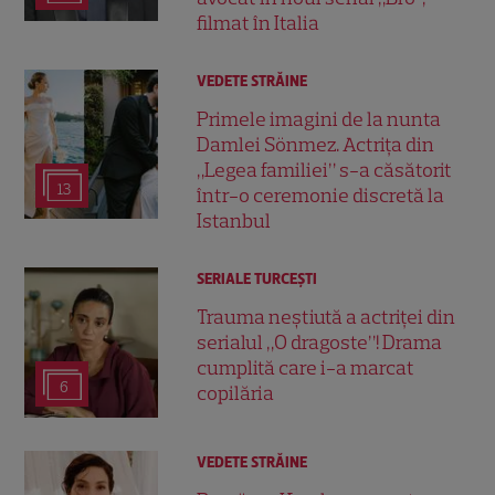
filmat în Italia
VEDETE STRĂINE
Primele imagini de la nunta
Damlei Sönmez. Actrița din
„Legea familiei” s-a căsătorit
13
într-o ceremonie discretă la
Istanbul
SERIALE TURCEŞTI
Trauma neștiută a actriței din
serialul „O dragoste”! Drama
cumplită care i-a marcat
6
copilăria
VEDETE STRĂINE