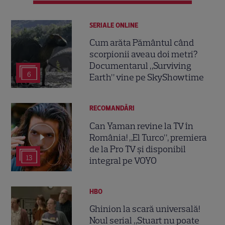
SERIALE ONLINE
Cum arăta Pământul când
scorpionii aveau doi metri?
Documentarul „Surviving
6
Earth” vine pe SkyShowtime
RECOMANDĂRI
Can Yaman revine la TV în
România! „El Turco”, premiera
de la Pro TV și disponibil
13
integral pe VOYO
HBO
Ghinion la scară universală!
Noul serial „Stuart nu poate