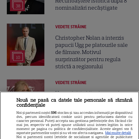
Recunoaștere istorică după 8
38
nominalizări necâștigate
VEDETE STRĂINE
Christopher Nolan a interzis
papucii Ugg pe platourile sale
de filmare. Motivul
10
surprinzător pentru regula
strictă a regizorului
VEDETE STRĂINE
Hannah Waddingham va juca
Nouă ne pasă ca datele tale personale să rămână
alături de Jason Statham într-
confidențiale
o comedie de acțiune
Noi și partenerii noștri
596
stocăm și/sau accesăm informații pe dispozitivul
13
spectaculoasă. Toate detaliile
dvs., precum identificatorii cookie unici pentru prelucrarea datelor cu
caracter personal. Puteți accepta sau gestiona preferințele dvs. făcând clic
despre proiect
mai jos, respectiv vă puteți opune utilizării unui interes legitim în orice
moment pe pagina cu politica de confidențialitate. Aceste alegeri vor fi
raportate partenerilor noștri și nu vă vor afecta navigarea.
Mai multe detalii
Noi si partenerii nostri (retelele de socializare si agentiile de publicitate
VEDETE STRĂINE