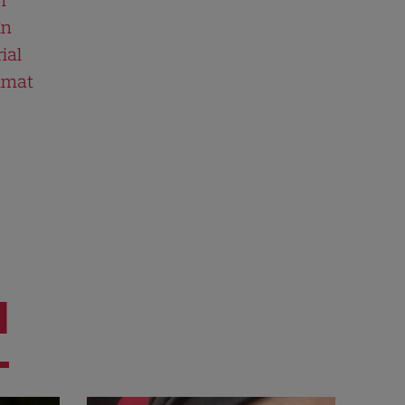
în
ial
ilmat
I