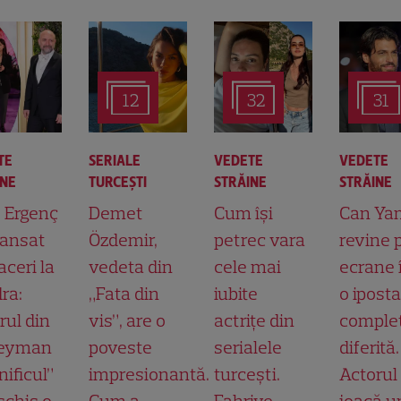
12
32
31
TE
SERIALE
VEDETE
VEDETE
INE
TURCEŞTI
STRĂINE
STRĂINE
t Ergenç
Demet
Cum își
Can Ya
lansat
Özdemir,
petrec vara
revine 
aceri la
vedeta din
cele mai
ecrane 
ra:
„Fata din
iubite
o ipost
rul din
vis”, are o
actrițe din
comple
leyman
poveste
serialele
diferită.
ificul”
impresionantă.
turcești.
Actorul
schis o
Cum a
Fahriye
joacă u