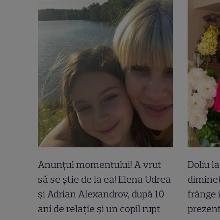
Anunțul momentului! A vrut
Doliu l
să se știe de la ea! Elena Udrea
dimineț
și Adrian Alexandrov, după 10
frânge 
ani de relație și un copil rupt
prezent