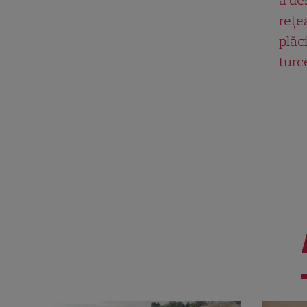
rețe
plăci
turc