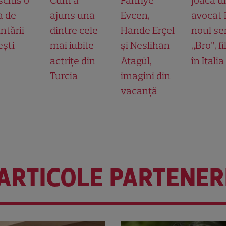
a de
ajuns una
Evcen,
avocat 
ntării
dintre cele
Hande Erçel
noul ser
ești
mai iubite
și Neslihan
„Bro”, f
actrițe din
Atagül,
în Italia
Turcia
imagini din
vacanță
ARTICOLE PARTENER