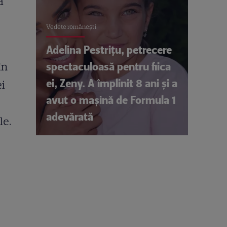
ă
Vedete româneşti
Adelina Pestrițu, petrecere
spectaculoasă pentru fiica
în
ei, Zeny. A împlinit 8 ani și a
ei
avut o mașină de Formula 1
adevărată
le.