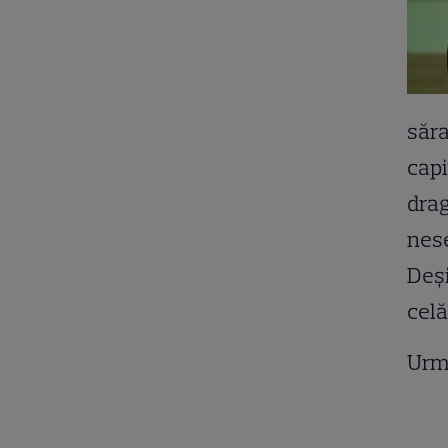
săra
capi
drag
nese
Deşi
celă
Urm