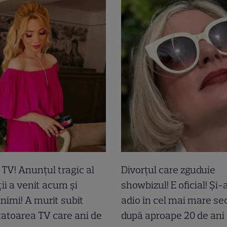
a TV! Anunțul tragic al
Divorțul care zguduie
ii a venit acum și
showbizul! E oficial! Și
inimi! A murit subit
adio în cel mai mare sec
atoarea TV care ani de
după aproape 20 de ani