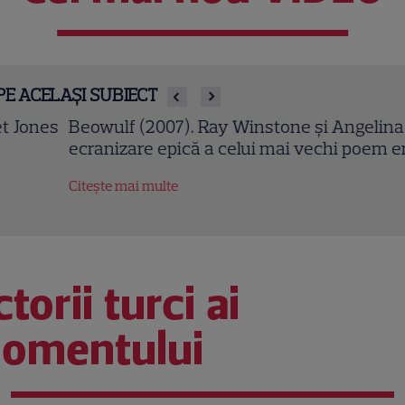
PE ACELAȘI SUBIECT
owulf (2007). Ray Winstone și Angelina Jolie într-o
ranizare epică a celui mai vechi poem englez
tește mai multe
torii turci ai
omentului