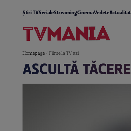
Știri TV
Seriale
Streaming
Cinema
Vedete
Actualita
Homepage
/
Filme la TV azi
ASCULTĂ TĂCERE