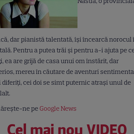
Nastia, o provincial
că, dar pianistă talentată, îşi încearcă norocul 
tală. Pentru a putea trăi şi pentru a-i ajuta pe c
i, ea are grijă de casa unui om înstărit, dar
rios, mereu în căutare de aventuri sentimenta
 diferiţi, cei doi se simt puternic atraşi unul de
lalt.
ărește-ne pe
Google News
Cel mai nou VIDEO