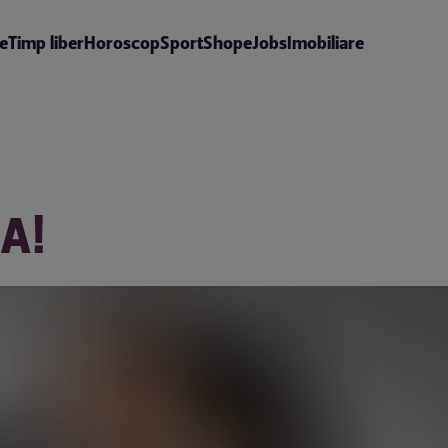
te
Timp liber
Horoscop
Sport
Shop
eJobs
Imobiliare
A!