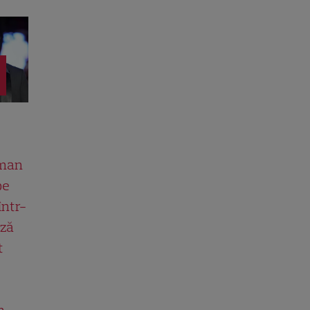
man
pe
într-
ază
t
n