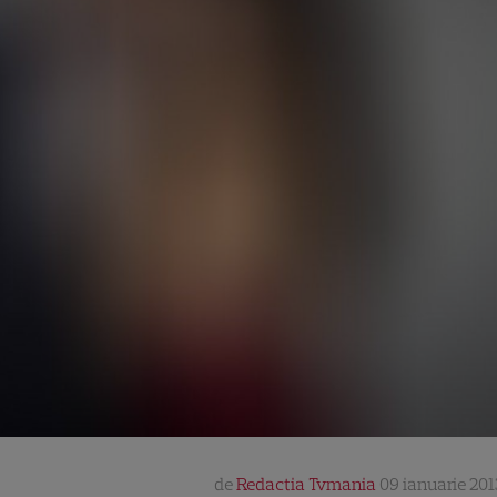
de
Redactia Tvmania
09 ianuarie 201