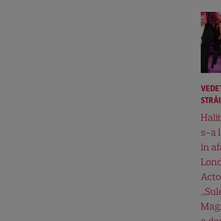
VEDE
STRĂ
Hali
s-a 
în af
Lond
Acto
„Su
Magn
a de